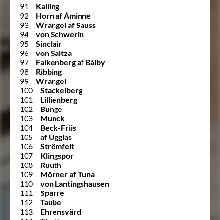
91
Kalling
92
Horn af Åminne
93
Wrangel af Sauss
94
von Schwerin
95
Sinclair
96
von Saltza
97
Falkenberg af Bålby
98
Ribbing
99
Wrangel
100
Stackelberg
101
Lillienberg
102
Bunge
103
Munck
104
Beck-Friis
105
af Ugglas
106
Strömfelt
107
Klingspor
108
Ruuth
109
Mörner af Tuna
110
von Lantingshausen
111
Sparre
112
Taube
113
Ehrensvärd