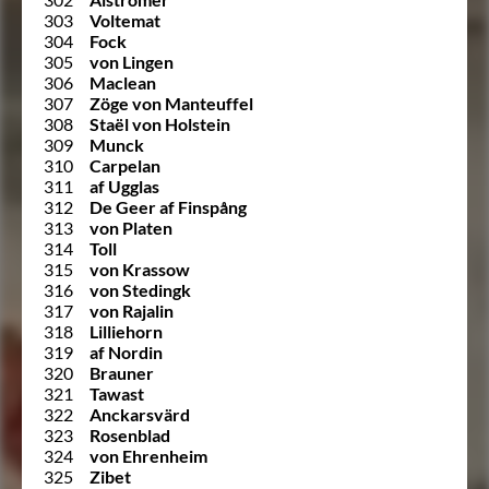
303
Voltemat
304
Fock
305
von Lingen
306
Maclean
307
Zöge von Manteuffel
308
Staël von Holstein
309
Munck
310
Carpelan
311
af Ugglas
312
De Geer af Finspång
313
von Platen
314
Toll
315
von Krassow
316
von Stedingk
317
von Rajalin
318
Lilliehorn
319
af Nordin
320
Brauner
321
Tawast
322
Anckarsvärd
323
Rosenblad
324
von Ehrenheim
325
Zibet