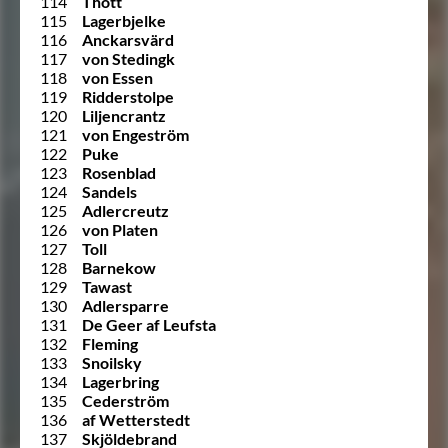
114
Thott
115
Lagerbjelke
116
Anckarsvärd
117
von Stedingk
118
von Essen
119
Ridderstolpe
120
Liljencrantz
121
von Engeström
122
Puke
123
Rosenblad
124
Sandels
125
Adlercreutz
126
von Platen
127
Toll
128
Barnekow
129
Tawast
130
Adlersparre
131
De Geer af Leufsta
132
Fleming
133
Snoilsky
134
Lagerbring
135
Cederström
136
af Wetterstedt
137
Skjöldebrand