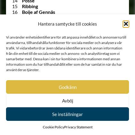
14
Posse
15
Ribbing
16
Boije af Gennäs
17
Hård af Segerstad
18
Falkenberg af Trystorp
Hantera samtycke till cookies
19
Ulfeldt
20
Holck
Vi använder enhetsidentifierare för att anpassa innehållet och annonserna till
21
Krabbe af Krageholm
användarna, tillhandahålla funktioner för sociala medier och analysera vår
22
Urne
trafik. Vi vidarebefordrar även sådana identifierare och annan information
23
Barnekow
från din enhet till de sociala medier och annons- och analysföretag som vi
24
Ramel
samarbetar med. Dessa kan i sin tur kombinera informationen med annan
25
Walkendorff
information som du har tillhandahållit eller som de har samlat in när du har
26
Tott
använt deras tjänster.
27
Gädda
28
Bille af Dybeck
29
Gyllenstierna af Svaneholm
Godkänn
30
Lindenov
31
Björnklou
Avböj
32
Stålarm
33
Ehrenstéen
Se inställningar
34
Lilliecrona
35
Ekeblad
36
Trolle
Cookie Policy
Privacy Statement
37
Rosenstråle