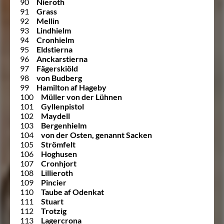
90
Nieroth
91
Grass
92
Mellin
93
Lindhielm
94
Cronhielm
95
Eldstierna
96
Anckarstierna
97
Fägerskiöld
98
von Budberg
99
Hamilton af Hageby
100
Müller von der Lühnen
101
Gyllenpistol
102
Maydell
103
Bergenhielm
104
von der Osten, genannt Sacken
105
Strömfelt
106
Hoghusen
107
Cronhjort
108
Lillieroth
109
Pincier
110
Taube af Odenkat
111
Stuart
112
Trotzig
113
Lagercrona