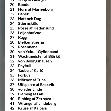
20
Bonde
21
Horn af Marienborg
22
Banér
23
Natt och Dag
24
Stiernsköld
25
Posse af Hedensund
26
Leijonhufvud
27
Kagg
28
Bielkenstierna
29
Rosenhane
30
von Yxkull-Gyllenband
31
Wachtmeister af Björkö
32
von Bellingshausen
33
Paykull
34
Taube af Karlö
35
Forbus
36
Mörner af Tuna
37
Ulfsparre af Broxvik
38
von der Linde
39
Fleming af Lais
40
Ribbing af Zernava
41
Wrangel af Lindeberg
42
Kruse af Kajbala