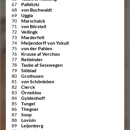
67
Palbitzki
68
von Buchwaldt
69
Uggla
70
Marschalck
71
von Börstell
72
Vellingk
73
Marderfelt
74
Meijendorff von Yxkull
75
von der Pahlen
76
Kruuse af Verchou
77
Rehbinder
78
Taube af Sesswegen
79
Siöblad
80
Grothusen
81
von Schönleben
82
Clerck
83
Örneklou
84
Gyldenhoff
85
Tungel
86
Thegner
87
Soop
88
Lovisin
89
Leijonberg