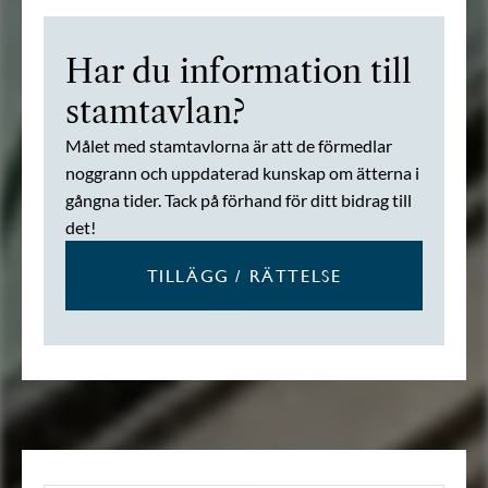
Har du information till
stamtavlan?
Målet med stamtavlorna är att de förmedlar
noggrann och uppdaterad kunskap om ätterna i
gångna tider. Tack på förhand för ditt bidrag till
det!
TILLÄGG / RÄTTELSE