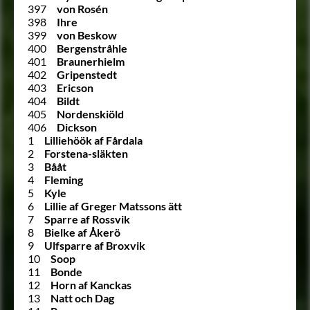
397
von Rosén
398
Ihre
399
von Beskow
400
Bergenstråhle
401
Braunerhielm
402
Gripenstedt
403
Ericson
404
Bildt
405
Nordenskiöld
406
Dickson
1
Lilliehöök af Fårdala
2
Forstena-släkten
3
Bååt
4
Fleming
5
Kyle
6
Lillie af Greger Matssons ätt
7
Sparre af Rossvik
8
Bielke af Åkerö
9
Ulfsparre af Broxvik
10
Soop
11
Bonde
12
Horn af Kanckas
13
Natt och Dag