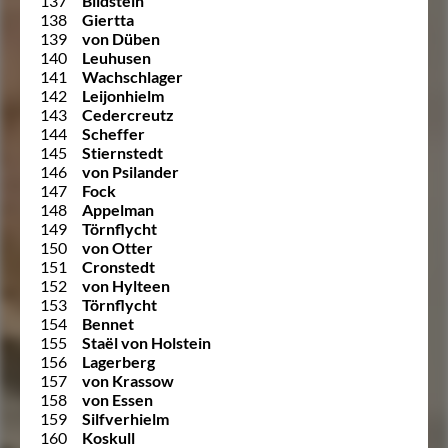
137
Bildstein
138
Giertta
139
von Düben
140
Leuhusen
141
Wachschlager
142
Leijonhielm
143
Cedercreutz
144
Scheffer
145
Stiernstedt
146
von Psilander
147
Fock
148
Appelman
149
Törnflycht
150
von Otter
151
Cronstedt
152
von Hylteen
153
Törnflycht
154
Bennet
155
Staël von Holstein
156
Lagerberg
157
von Krassow
158
von Essen
159
Silfverhielm
160
Koskull