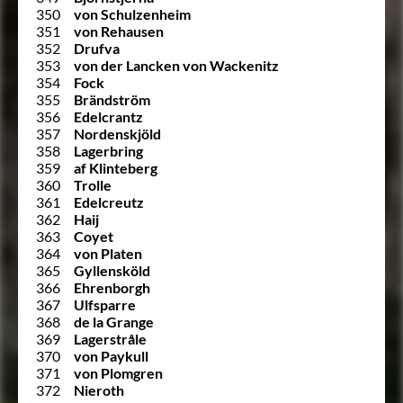
350
von Schulzenheim
351
von Rehausen
352
Drufva
353
von der Lancken von Wackenitz
354
Fock
355
Brändström
356
Edelcrantz
357
Nordenskjöld
358
Lagerbring
359
af Klinteberg
360
Trolle
361
Edelcreutz
362
Haij
363
Coyet
364
von Platen
365
Gyllensköld
366
Ehrenborgh
367
Ulfsparre
368
de la Grange
369
Lagerstråle
370
von Paykull
371
von Plomgren
372
Nieroth