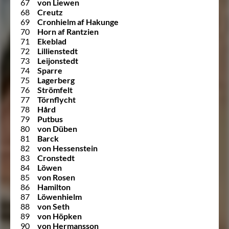
67
von Liewen
68
Creutz
69
Cronhielm af Hakunge
70
Horn af Rantzien
71
Ekeblad
72
Lillienstedt
73
Leijonstedt
74
Sparre
75
Lagerberg
76
Strömfelt
77
Törnflycht
78
Hård
79
Putbus
80
von Düben
81
Barck
82
von Hessenstein
83
Cronstedt
84
Löwen
85
von Rosen
86
Hamilton
87
Löwenhielm
88
von Seth
89
von Höpken
90
von Hermansson