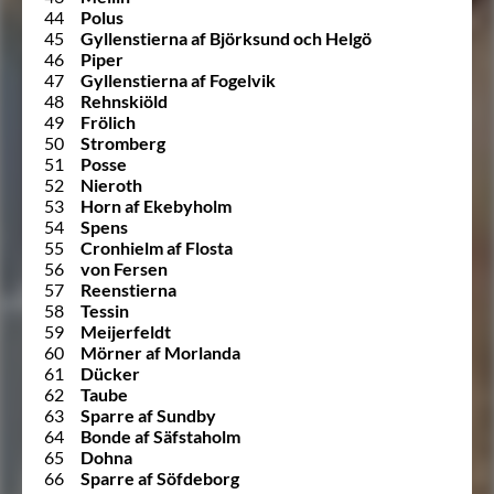
44
Polus
45
Gyllenstierna af Björksund och Helgö
46
Piper
47
Gyllenstierna af Fogelvik
48
Rehnskiöld
49
Frölich
50
Stromberg
51
Posse
52
Nieroth
53
Horn af Ekebyholm
54
Spens
55
Cronhielm af Flosta
56
von Fersen
57
Reenstierna
58
Tessin
59
Meijerfeldt
60
Mörner af Morlanda
61
Dücker
62
Taube
63
Sparre af Sundby
64
Bonde af Säfstaholm
65
Dohna
66
Sparre af Söfdeborg