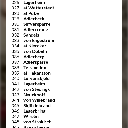
326
Lagerheim
327
af Wetterstedt
328
af Puke
329
Adlerbeth
330
Silfversparre
331
Adlercreutz
332
Sandels
333
von Engeström
334
af Klercker
335
von Döbeln
336
Adlerberg
337
Adlersparre
338
Tersmeden
339
af Håkansson
340
Löfvenskjöld
341
Lagerheim
342
von Stedingk
343
Nauckhoff
344
von Willebrand
345
Skjöldebrand
346
Lagerbring
347
Wirsén
348
von Strokirch
349
Björnstjerna