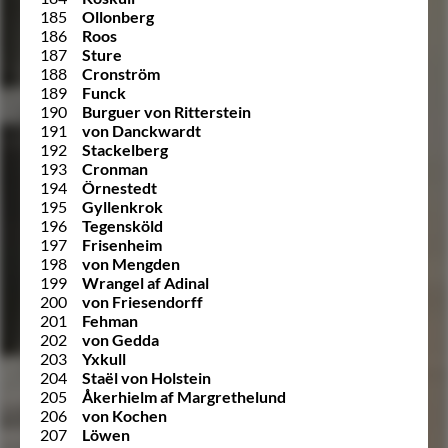
185
Ollonberg
186
Roos
187
Sture
188
Cronström
189
Funck
190
Burguer von Ritterstein
191
von Danckwardt
192
Stackelberg
193
Cronman
194
Örnestedt
195
Gyllenkrok
196
Tegensköld
197
Frisenheim
198
von Mengden
199
Wrangel af Adinal
200
von Friesendorff
201
Fehman
202
von Gedda
203
Yxkull
204
Staël von Holstein
205
Åkerhielm af Margrethelund
206
von Kochen
207
Löwen