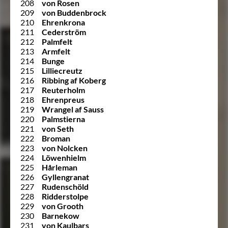
208
von Rosen
209
von Buddenbrock
210
Ehrenkrona
211
Cederström
212
Palmfelt
213
Armfelt
214
Bunge
215
Lilliecreutz
216
Ribbing af Koberg
217
Reuterholm
218
Ehrenpreus
219
Wrangel af Sauss
220
Palmstierna
221
von Seth
222
Broman
223
von Nolcken
224
Löwenhielm
225
Hårleman
226
Gyllengranat
227
Rudenschöld
228
Ridderstolpe
229
von Grooth
230
Barnekow
231
von Kaulbars