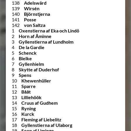
138
Adelswärd
139
Wirsén
140
Björnstjerna
141
Posse
142
von Saltza
1
Oxenstierna af Eka och Lindö
2
Horn af Åminne
3
Gyllenstierna af Lundholm
4
De la Gardie
5
Schenck
6
Bielke
7
Gyllenhielm
8
Skytte af Duderhof
9
Spens
10
Khewenhüller
11
Sparre
12
Bååt
13
Lilliehöök
14
Cruus af Gudhem
15
Ryning
16
Kurck
17
Fleming af Liebelitz
18
Gyllenstierna af Ulaborg
19
Soop af Limingo