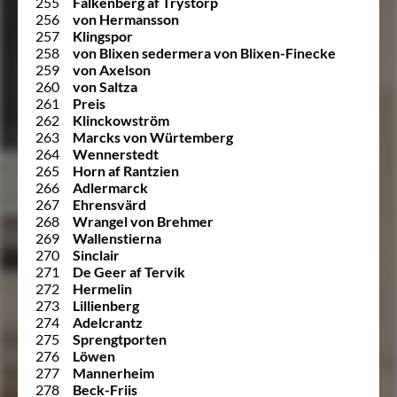
255
Falkenberg af Trystorp
256
von Hermansson
257
Klingspor
258
von Blixen sedermera von Blixen-Finecke
259
von Axelson
260
von Saltza
261
Preis
262
Klinckowström
263
Marcks von Würtemberg
264
Wennerstedt
265
Horn af Rantzien
266
Adlermarck
267
Ehrensvärd
268
Wrangel von Brehmer
269
Wallenstierna
270
Sinclair
271
De Geer af Tervik
272
Hermelin
273
Lillienberg
274
Adelcrantz
275
Sprengtporten
276
Löwen
277
Mannerheim
278
Beck-Friis