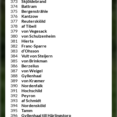
373
Skjöldebrand
374
Battram
375
Bergenstråhle
376
Kantzow
377
Reuterskiöld
378
af Tibell
379
von Vegesack
380
von Schulzenheim
381
Hierta
382
Franc-Sparre
383
d’Ohsson
384
Vult von Steijern
385
von Brinkman
386
Berzelius
387
von Weigel
388
Gyllenhaal
389
von Kræmer
390
Nordenfalk
391
Hochschild
392
Peyron
393
af Schmidt
394
Nordensköld
395
Tamm
396
Gyllenhaal till Härlingstorp