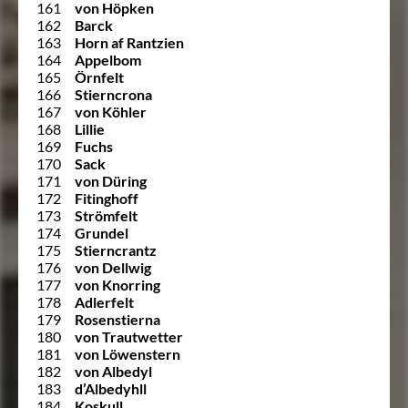
161
von Höpken
162
Barck
163
Horn af Rantzien
164
Appelbom
165
Örnfelt
166
Stierncrona
167
von Köhler
168
Lillie
169
Fuchs
170
Sack
171
von Düring
172
Fitinghoff
173
Strömfelt
174
Grundel
175
Stierncrantz
176
von Dellwig
177
von Knorring
178
Adlerfelt
179
Rosenstierna
180
von Trautwetter
181
von Löwenstern
182
von Albedyl
183
d’Albedyhll
184
Koskull