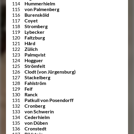
114
Hummerhielm
115
von Palmenberg
116
Burensköld
117
Coyet
118
Stromberg
119
Lybecker
120
Faltzburg
121
Hård
122
Zülich
123
Palmqvist
124
Hogguer
125
Strömfelt
126
Clodt (von Jürgensburg)
127
Stackelberg
128
Fahlström
129
Feif
130
Ranck
131
Patkull von Posendorff
132
Cronberg
133
von Schwerin
134
Cederhielm
135
von Düben
136
Cronstedt