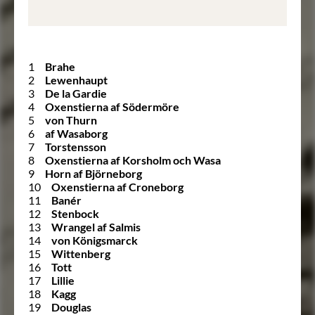
1
Brahe
2
Lewenhaupt
3
De la Gardie
4
Oxenstierna af Södermöre
5
von Thurn
6
af Wasaborg
7
Torstensson
8
Oxenstierna af Korsholm och Wasa
9
Horn af Björneborg
10
Oxenstierna af Croneborg
11
Banér
12
Stenbock
13
Wrangel af Salmis
14
von Königsmarck
15
Wittenberg
16
Tott
17
Lillie
18
Kagg
19
Douglas