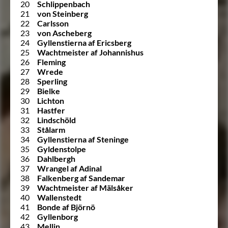
20
Schlippenbach
21
von Steinberg
22
Carlsson
23
von Ascheberg
24
Gyllenstierna af Ericsberg
25
Wachtmeister af Johannishus
26
Fleming
27
Wrede
28
Sperling
29
Bielke
30
Lichton
31
Hastfer
32
Lindschöld
33
Stålarm
34
Gyllenstierna af Steninge
35
Gyldenstolpe
36
Dahlbergh
37
Wrangel af Adinal
38
Falkenberg af Sandemar
39
Wachtmeister af Mälsåker
40
Wallenstedt
41
Bonde af Björnö
42
Gyllenborg
43
Mellin