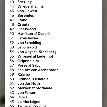
43
Sperling
44
Wrede af Elimä
45
von Liewen
46
Berendes
47
Stake
48
Creutz
49
Fleetwood
50
Hamilton af Deserf
51
Cronstierna
52
von Scheiding
53
Leijonsköld
54
von Ungern-Sternberg
55
Wrangel af Ludenhof
56
Gripenhielm
57
Posse af Säby
58
Schultz von Ascheraden
59
Rålamb
60
Grundel-Helmfelt
61
von der Noth
62
Mörner af Morlanda
63
von Fersen
64
Duwall
65
de Mortaigne
66
Taube af Kudding