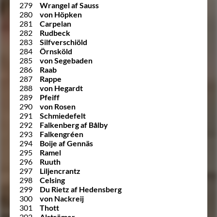
279
Wrangel af Sauss
280
von Höpken
281
Carpelan
282
Rudbeck
283
Silfverschiöld
284
Örnsköld
285
von Segebaden
286
Raab
287
Rappe
288
von Hegardt
289
Pfeiff
290
von Rosen
291
Schmiedefelt
292
Falkenberg af Bålby
293
Falkengréen
294
Boije af Gennäs
295
Ramel
296
Ruuth
297
Liljencrantz
298
Celsing
299
Du Rietz af Hedensberg
300
von Nackreij
301
Thott
302
Alströmer