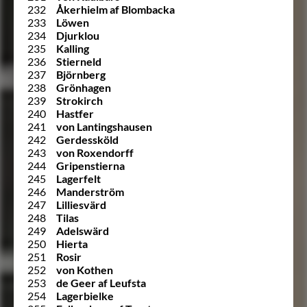
232
Åkerhielm af Blombacka
233
Löwen
234
Djurklou
235
Kalling
236
Stierneld
237
Björnberg
238
Grönhagen
239
Strokirch
240
Hastfer
241
von Lantingshausen
242
Gerdessköld
243
von Roxendorff
244
Gripenstierna
245
Lagerfelt
246
Manderström
247
Lilliesvärd
248
Tilas
249
Adelswärd
250
Hierta
251
Rosir
252
von Kothen
253
de Geer af Leufsta
254
Lagerbielke