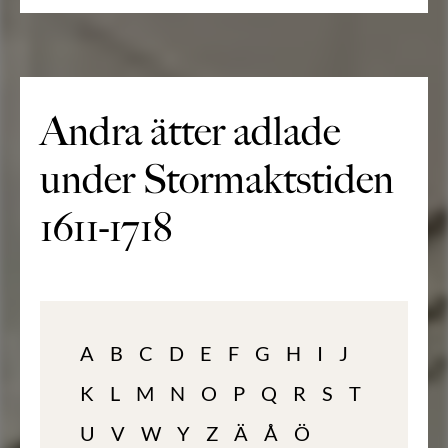
Andra ätter adlade
under Stormaktstiden
1611-1718
A
B
C
D
E
F
G
H
I
J
K
L
M
N
O
P
Q
R
S
T
U
V
W
Y
Z
Ä
Å
Ö