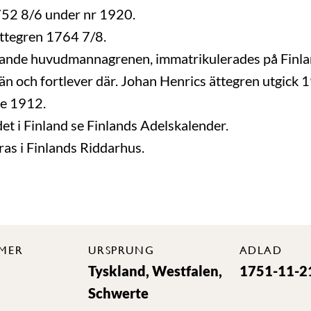
52 8/6 under nr 1920.
 ättegren 1764 7/8.
varande huvudmannagrenen, immatrikulerades på Fin
n och fortlever där. Johan Henrics ättegren utgick
ge 1912.
t i Finland se Finlands Adelskalender.
ras i Finlands Riddarhus.
MER
URSPRUNG
ADLAD
Tyskland, Westfalen,
1751-11-2
Schwerte