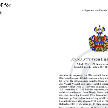
DF för
t