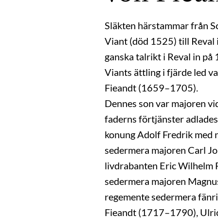
Släkten härstammar från Sc
Viant (död 1525) till Reval
ganska talrikt i Reval in p
Viants ättling i fjärde led
Fieandt (1659–1705).
Dennes son var majoren vi
faderns förtjänster adlades
konung Adolf Fredrik med 
sedermera majoren Carl J
livdrabanten Eric Wilhelm 
sedermera majoren Magnus 
regemente sedermera fänri
Fieandt (1717–1790), Ulri