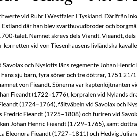
hwerte vid Ruhr i Westfalen i Tyskland. Därifrån i
 i Estland där han blev svarthuvudbroder och borgmäs
å 1700-talet. Namnet skrevs dels Viandt, Vieandt, dels
 var kornetten vid von Tiesenhausens livländska kaval
d Savolax och Nyslotts läns regemente Johan Henric
 hans sju barn, fyra söner och tre döttrar, 1751 21/
namnet von Fieandt. Sönerna var kaptenlöjtnanten v
ohan Fieandt (1722–1776), korpralen vid Nylands 
Fieandt (1724–1764), fältväbeln vid Savolax och Nys
Fredric Fieandt (1725–1808) och furiren vid Savola
ken Johan Henric Fieandt (1729–1765), samt döttr
ca Eleonora Fieandt (1727–1811) och Hedvig Julian