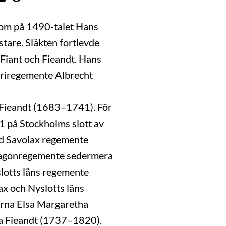
nkom på 1490-talet Hans
tare. Släkten fortlevde
 Fiant och Fieandt. Hans
leriregemente Albrecht
 Fieandt (1683–1741). För
11 på Stockholms slott av
id Savolax regemente
dragonregemente sedermera
lotts läns regemente
x och Nyslotts läns
arna Elsa Margaretha
a Fieandt (1737–1820).