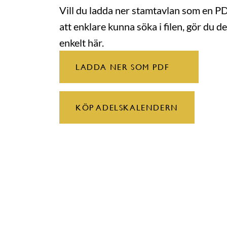
Vill du ladda ner stamtavlan som en P
att enklare kunna söka i filen, gör du de
enkelt här.
LADDA NER SOM PDF
KÖP ADELSKALENDERN