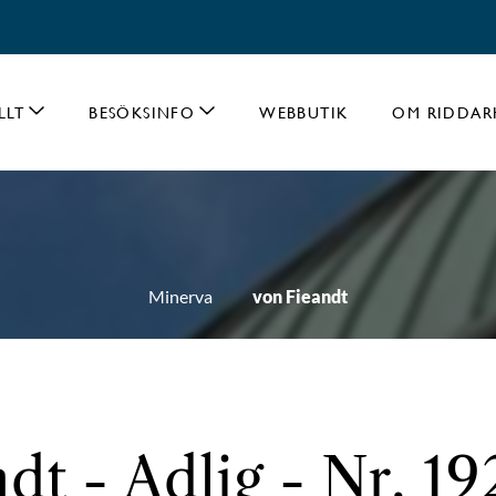
LLT
BESÖKSINFO
WEBBUTIK
OM RIDDAR
Minerva
von Fieandt
dt - Adlig - Nr. 1