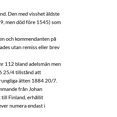
and. Den med visshet äldste
9, men död före 1545) som
sten och kommendanten på
es utan remiss eller brev
 nr 112 bland adelsmän men
 25/4 tillstånd att
rungliga ätten 1884 20/7.
tammande från Johan
l Finland, erhållit
ever numera endast i