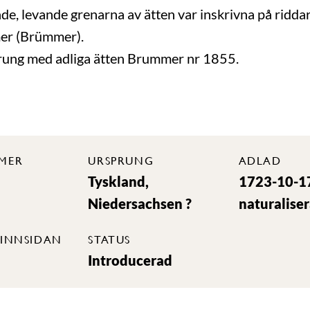
de, levande grenarna av ätten var inskrivna på ridda
er (Brümmer).
rung med adliga ätten Brummer nr 1855.
MER
URSPRUNG
ADLAD
Tyskland,
1723-10-1
Niedersachsen ?
naturalise
INNSIDAN
STATUS
Introducerad