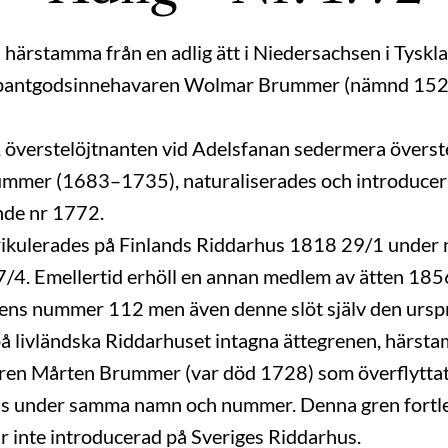
n härstamma från en adlig ätt i Niedersachsen i Tyskl
 pantgodsinnehavaren Wolmar Brummer (nämnd 152
 överstelöjtnanten vid Adelsfanan sedermera över
mer (1683–1735), naturaliserades och introducerad
de nr 1772.
ikulerades på Finlands Riddarhus 1818 29/1 under
7/4. Emellertid erhöll en annan medlem av ätten 1856
tens nummer 112 men även denne slöt själv den ursp
på livländska Riddarhuset intagna ättegrenen, härs
n Mårten Brummer (var död 1728) som överflyttat til
ntas under samma namn och nummer. Denna gren fortl
r inte introducerad på Sveriges Riddarhus.