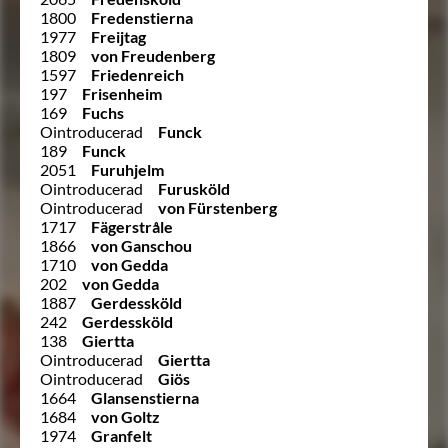
1800
Fredenstierna
1977
Freijtag
1809
von Freudenberg
1597
Friedenreich
197
Frisenheim
169
Fuchs
Ointroducerad
Funck
189
Funck
2051
Furuhjelm
Ointroducerad
Furusköld
Ointroducerad
von Fürstenberg
1717
Fägerstråle
1866
von Ganschou
1710
von Gedda
202
von Gedda
1887
Gerdessköld
242
Gerdessköld
138
Giertta
Ointroducerad
Giertta
Ointroducerad
Giös
1664
Glansenstierna
1684
von Goltz
1974
Granfelt