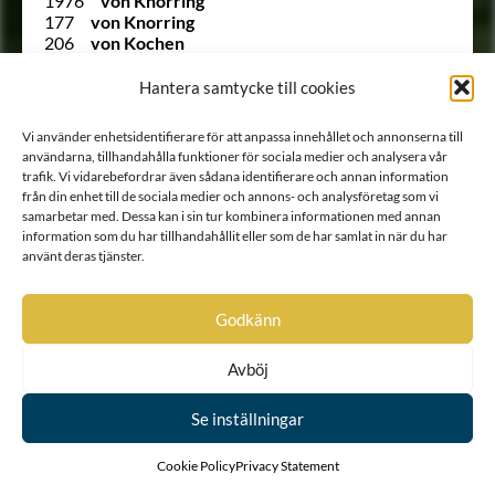
1976
von Knorring
177
von Knorring
206
von Kochen
(1737 B)
Kock von Gyllenstein
160
Koskull
Hantera samtycke till cookies
184
Koskull
252
von Kothen
Vi använder enhetsidentifierare för att anpassa innehållet och annonserna till
Ointroducerad
von Krafft
användarna, tillhandahålla funktioner för sociala medier och analysera vår
315
von Krassow
trafik. Vi vidarebefordrar även sådana identifierare och annan information
2099
von Kruus
från din enhet till de sociala medier och annons- och analysföretag som vi
1652
Kunckel
samarbetar med. Dessa kan i sin tur kombinera informationen med annan
167
von Köhler
information som du har tillhandahållit eller som de har samlat in när du har
1693
Köppen
använt deras tjänster.
156
Lagerberg
75
Lagerberg
Ointroducerad
Lagerberg
Godkänn
254
Lagerbielke
1620
Lagerborg
Avböj
2061 B
Lagerbring
245
Lagerfelt
Se inställningar
Ointroducerad
Lagerflycht
2038
von Lagerlöf
Ointroducerad
Lagerstam
Cookie Policy
Privacy Statement
1630
Lagerstolpe