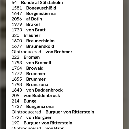
64
Bonde af Säfstaholm
1581
Boneauschiöld
1647
Borgenstierna
2056
af Botin
1979
Brakel
1733
von Bratt
320
Brauner
1600
Braunerhielm
1677
Braunersköld
Ointroducerad
von Brehmer
222
Broman
1793
von Bromell
1764
Browald
1772
Brummer
1855
Brummer
1798
Bruncrona
1843
von Buddenbrock
209
von Buddenbrock
214
Bunge
1737
Bungencrona
Ointroducerad
Burguer von Ritterstein
1727
von Burguer
190
Burguer von Ritterstein
Ointroducerad
von Bähr