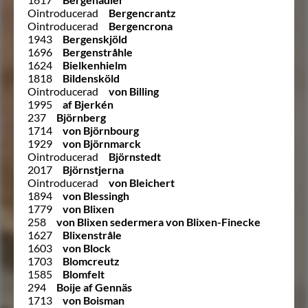
Ointroducerad
Bergencrantz
Ointroducerad
Bergencrona
1943
Bergenskjöld
1696
Bergenstråhle
1624
Bielkenhielm
1818
Bildensköld
Ointroducerad
von Billing
1995
af Bjerkén
237
Björnberg
1714
von Björnbourg
1929
von Björnmarck
Ointroducerad
Björnstedt
2017
Björnstjerna
Ointroducerad
von Bleichert
1894
von Blessingh
1779
von Blixen
258
von Blixen sedermera von Blixen-Finecke
1627
Blixenstråle
1603
von Block
1703
Blomcreutz
1585
Blomfelt
294
Boije af Gennäs
1713
von Boisman