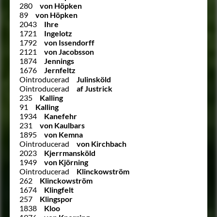
280
von Höpken
89
von Höpken
2043
Ihre
1721
Ingelotz
1792
von Issendorff
2121
von Jacobsson
1874
Jennings
1676
Jernfeltz
Ointroducerad
Julinsköld
Ointroducerad
af Justrick
235
Kalling
91
Kalling
1934
Kanefehr
231
von Kaulbars
1895
von Kemna
Ointroducerad
von Kirchbach
2023
Kjerrmansköld
1949
von Kjörning
Ointroducerad
Klinckowström
262
Klinckowström
1674
Klingfelt
257
Klingspor
1838
Kloo