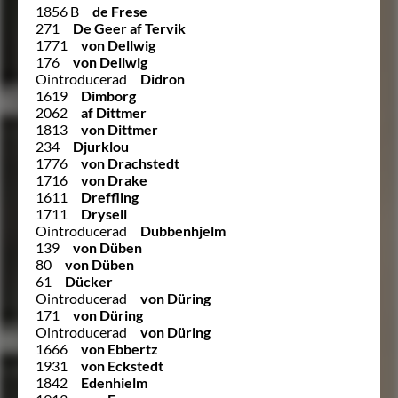
1856 B
de Frese
271
De Geer af Tervik
1771
von Dellwig
176
von Dellwig
Ointroducerad
Didron
1619
Dimborg
2062
af Dittmer
1813
von Dittmer
234
Djurklou
1776
von Drachstedt
1716
von Drake
1611
Dreffling
1711
Drysell
Ointroducerad
Dubbenhjelm
139
von Düben
80
von Düben
61
Dücker
Ointroducerad
von Düring
171
von Düring
Ointroducerad
von Düring
1666
von Ebbertz
1931
von Eckstedt
1842
Edenhielm