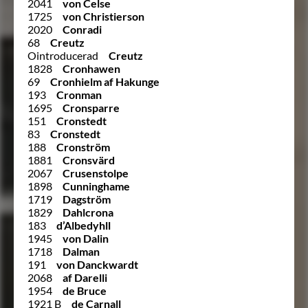
2041
von Celse
1725
von Christierson
2020
Conradi
68
Creutz
Ointroducerad
Creutz
1828
Cronhawen
69
Cronhielm af Hakunge
193
Cronman
1695
Cronsparre
151
Cronstedt
83
Cronstedt
188
Cronström
1881
Cronsvärd
2067
Crusenstolpe
1898
Cunninghame
1719
Dagström
1829
Dahlcrona
183
d’Albedyhll
1945
von Dalin
1718
Dalman
191
von Danckwardt
2068
af Darelli
1954
de Bruce
1921 B
de Carnall