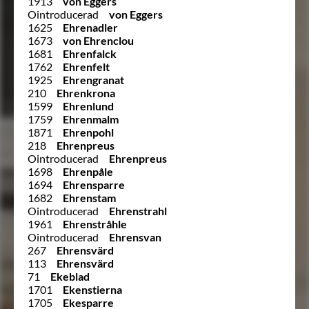
1913
von Eggers
Ointroducerad
von Eggers
1625
Ehrenadler
1673
von Ehrenclou
1681
Ehrenfalck
1762
Ehrenfelt
1925
Ehrengranat
210
Ehrenkrona
1599
Ehrenlund
1759
Ehrenmalm
1871
Ehrenpohl
218
Ehrenpreus
Ointroducerad
Ehrenpreus
1698
Ehrenpåle
1694
Ehrensparre
1682
Ehrenstam
Ointroducerad
Ehrenstrahl
1961
Ehrenstråhle
Ointroducerad
Ehrensvan
267
Ehrensvärd
113
Ehrensvärd
71
Ekeblad
1701
Ekenstierna
1705
Ekesparre