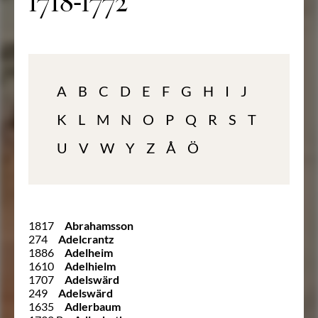
1718-1772
A
B
C
D
E
F
G
H
I
J
K
L
M
N
O
P
Q
R
S
T
U
V
W
Y
Z
Å
Ö
1817
Abrahamsson
274
Adelcrantz
1886
Adelheim
1610
Adelhielm
1707
Adelswärd
249
Adelswärd
1635
Adlerbaum