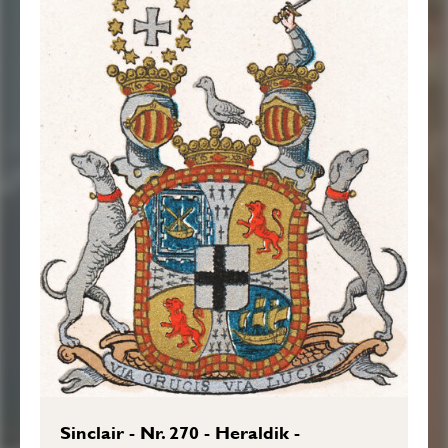
Spar: Och det Fjerde eller Nedra Fäldtet till
Wänster är Blått, som föreställer ett emot
Höger för full wind seglande Skepp af
Guld, och betecknar Sinclairska Huset af
Caithness: Det främst nämde Fyrdelande
Korsset af Silfwer, är beströdt hwardera
Udden med Sex Herminer 3, 2, 1 ifrån yttra
Udden att räkna; Dock att Herminerne på
Korsets Bjelcke, å ömse sidor wända sig
bielckewis ut emot Uddarne. Ofwan på
Skjölden sees emellan Twenne emot
Hwarannan wände Öpne och Krönte
Tornere Hjelmar, en FriHerrlig Crona,
Sinclair - Nr. 270 - Heraldik -
hwarå hwilar en menlös Dufwa af Silfwer,