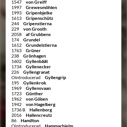
1547
von Greiff
1997
Grewesmöhlen
1993
Gripenbjelke
1613
Gripenschütz
244
Gripenstierna
229
von Grooth
2058
af Grubbens
174
Grundel
1612
Grundelstierna
1763
Grüner
238
Grönhagen
1602
Gyllenbååt
1734
Gyllenecker
226
Gyllengranat
Ointroducerad
Gyllengrip
195
Gyllenkrok
1969
Gyllensvaan
1723
Günther
1962
von Göben
1942
von Hagelberg
1736 B
Hallenborg
2016
Hallencreutz
86
Hamilton
Ointroducerad
Hammarhjelm