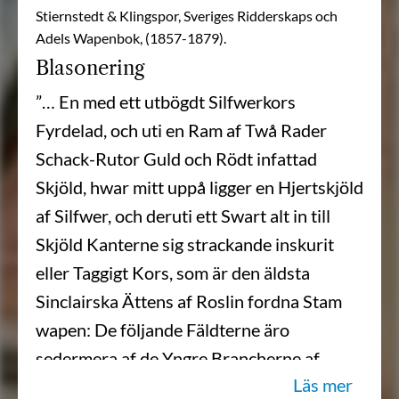
Stiernstedt & Klingspor, Sveriges Ridderskaps och
Adels Wapenbok, (1857-1879).
Blasonering
”… En med ett utbögdt Silfwerkors
Fyrdelad, och uti en Ram af Twå Rader
Schack-Rutor Guld och Rödt infattad
Skjöld, hwar mitt uppå ligger en Hjertskjöld
af Silfwer, och deruti ett Swart alt in till
Skjöld Kanterne sig strackande inskurit
eller Taggigt Kors, som är den äldsta
Sinclairska Ättens af Roslin fordna Stam
wapen: De följande Fäldterne äro
sedermera af de Yngre Brancherne af
Läs mer
Freesweeck och Dumbeath, Hwarifrån