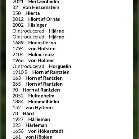
2021
Hertzenhielm
82
von Hessenstein
250
Hierta
2012
Hiort af Ornäs
2002
Hisinger
Ointroducerad
Hjärne
Ointroducerad
Hjärne
1689
Hoenstierna
1794
von Hofsten
2104
Holmcreutz
1966
von Holmer
Ointroducerad
Horguelin
1910 B
Horn af Rantzien
163
Horn af Rantzien
265
Horn af Rantzien
70
Horn af Rantzien
2052
Hultenheim
1884
Hummelhielm
152
von Hylteen
78
Hård
1927
Hårleman
225
Hårleman
1656
von Hökerstedt
161
von Höpken