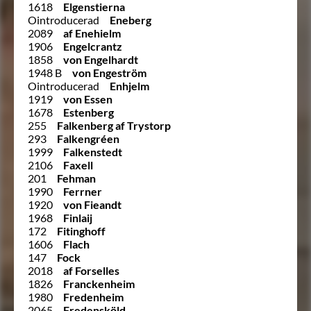
1618
Elgenstierna
Ointroducerad
Eneberg
2089
af Enehielm
1906
Engelcrantz
1858
von Engelhardt
1948 B
von Engeström
Ointroducerad
Enhjelm
1919
von Essen
1678
Estenberg
255
Falkenberg af Trystorp
293
Falkengréen
1999
Falkenstedt
2106
Faxell
201
Fehman
1990
Ferrner
1920
von Fieandt
1968
Finlaij
172
Fitinghoff
1606
Flach
147
Fock
2018
af Forselles
1826
Franckenheim
1980
Fredenheim
2065
Fredensköld