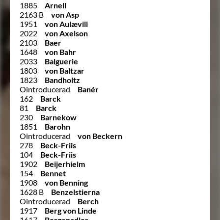
1885
Arnell
2163 B
von Asp
1951
von Aulævill
2022
von Axelson
2103
Baer
1648
von Bahr
2033
Balguerie
1803
von Baltzar
1823
Bandholtz
Ointroducerad
Banér
162
Barck
81
Barck
230
Barnekow
1851
Barohn
Ointroducerad
von Beckern
278
Beck-Friis
104
Beck-Friis
1902
Beijerhielm
154
Bennet
1908
von Benning
1628 B
Benzelstierna
Ointroducerad
Berch
1917
Berg von Linde
1617
Bergenadler