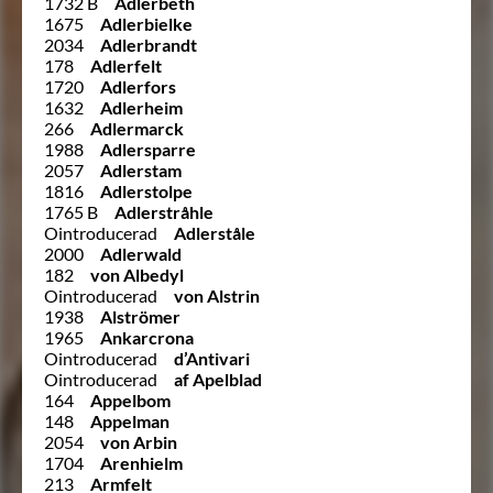
1732 B
Adlerbeth
1675
Adlerbielke
2034
Adlerbrandt
178
Adlerfelt
1720
Adlerfors
1632
Adlerheim
266
Adlermarck
1988
Adlersparre
2057
Adlerstam
1816
Adlerstolpe
1765 B
Adlerstråhle
Ointroducerad
Adlerståle
2000
Adlerwald
182
von Albedyl
Ointroducerad
von Alstrin
1938
Alströmer
1965
Ankarcrona
Ointroducerad
d’Antivari
Ointroducerad
af Apelblad
164
Appelbom
148
Appelman
2054
von Arbin
1704
Arenhielm
213
Armfelt