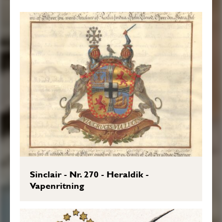
Öfwersten Härstammar, tillökte, näml: Det
Högra öfra Fäldtet är Blått, hwaruti innom
en Dubbel med Blomwerck Zirad,
Fyrkantig, Gyllende Ram, förekommer ett
Skepp liggande för Anckar, wändt emot
Höger, med indragne Segel, och Årorne
stälde för Masten i Snedkors, altsammans
af Guld, och skall Hafwa afseende på
Jarladömet af Orckney som Sinclaire af
Roslin innehaft. Det andra Öfra Fäldtet till
Wänster, och det Tredje eller Nedra Fäldtet
Sinclair - Nr. 270 - Heraldik -
till Höger äro lika naml: af Guld, Hwaruti
Vapenritning
sees ett rödt emot Höger uprest modigt
Leyon, som har afseende på Namnet af