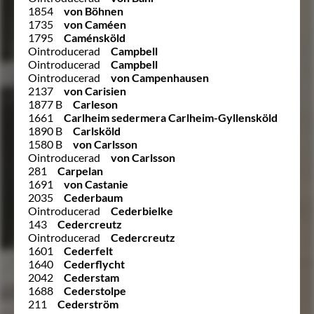
1854
von Böhnen
1735
von Caméen
1795
Caménsköld
Ointroducerad
Campbell
Ointroducerad
Campbell
Ointroducerad
von Campenhausen
2137
von Carisien
1877 B
Carleson
1661
Carlheim sedermera Carlheim-Gyllensköld
1890 B
Carlsköld
1580 B
von Carlsson
Ointroducerad
von Carlsson
281
Carpelan
1691
von Castanie
2035
Cederbaum
Ointroducerad
Cederbielke
143
Cedercreutz
Ointroducerad
Cedercreutz
1601
Cederfelt
1640
Cederflycht
2042
Cederstam
1688
Cederstolpe
211
Cederström