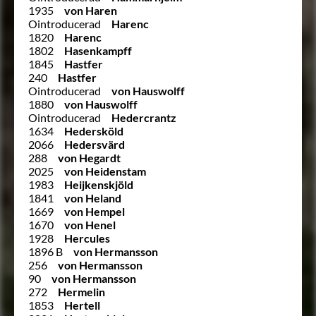
1935
von Haren
Ointroducerad
Harenc
1820
Harenc
1802
Hasenkampff
1845
Hastfer
240
Hastfer
Ointroducerad
von Hauswolff
1880
von Hauswolff
Ointroducerad
Hedercrantz
1634
Hedersköld
2066
Hedersvärd
288
von Hegardt
2025
von Heidenstam
1983
Heijkenskjöld
1841
von Heland
1669
von Hempel
1670
von Henel
1928
Hercules
1896 B
von Hermansson
256
von Hermansson
90
von Hermansson
272
Hermelin
1853
Hertell