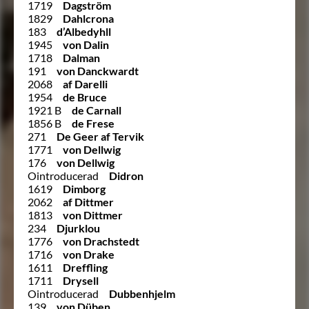
1719
Dagström
1829
Dahlcrona
183
d’Albedyhll
1945
von Dalin
1718
Dalman
191
von Danckwardt
2068
af Darelli
1954
de Bruce
1921 B
de Carnall
1856 B
de Frese
271
De Geer af Tervik
1771
von Dellwig
176
von Dellwig
Ointroducerad
Didron
1619
Dimborg
2062
af Dittmer
1813
von Dittmer
234
Djurklou
1776
von Drachstedt
1716
von Drake
1611
Dreffling
1711
Drysell
Ointroducerad
Dubbenhjelm
139
von Düben