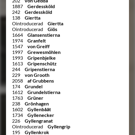
202
von Gedda
1887
Gerdessköld
242
Gerdessköld
138
Giertta
Ointroducerad
Giertta
Ointroducerad
Giös
1664
Glansenstierna
1974
Granfelt
1547
von Greiff
1997
Grewesmöhlen
1993
Gripenbjelke
1613
Gripenschütz
244
Gripenstierna
229
von Grooth
2058
af Grubbens
174
Grundel
1612
Grundelstierna
1763
Grüner
238
Grönhagen
1602
Gyllenbååt
1734
Gyllenecker
226
Gyllengranat
Ointroducerad
Gyllengrip
195
Gyllenkrok