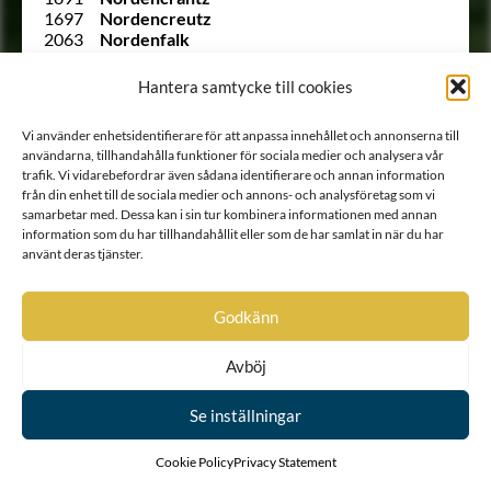
1697
Nordencreutz
2063
Nordenfalk
1662
Nordenfelt
1815
Nordenflycht
Hantera samtycke till cookies
1699
Nordenheim
1912 B
Nordenskiöld
Vi använder enhetsidentifierare för att anpassa innehållet och annonserna till
1950
Nordenstam
användarna, tillhandahålla funktioner för sociala medier och analysera vår
1981
Nordenstolpe
trafik. Vi vidarebefordrar även sådana identifierare och annan information
1608
Nordenstråle
från din enhet till de sociala medier och annons- och analysföretag som vi
1825
Nordensvärd
samarbetar med. Dessa kan i sin tur kombinera informationen med annan
2049
Noringer
information som du har tillhandahållit eller som de har samlat in när du har
1947
Odencrantz
använt deras tjänster.
1955
von Oelreich
1932
von Oldenskiöld
1901
Olivecreutz
Godkänn
1626
Olivecrona
Ointroducerad
Olivestam
Avböj
Ointroducerad
Olivestjerna
185
Ollonberg
150
von Otter
Se inställningar
1978
Paijkull
1996
af Palén
Cookie Policy
Privacy Statement
1605
Palmcreutz