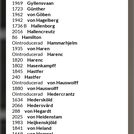
1969
Gyllensvaan
1723
Günther
1962
von Göben
1942
von Hagelberg
1736 B
Hallenborg
2016
Hallencreutz
86
Hamilton
Ointroducerad
Hammarhjelm
1935
von Haren
Ointroducerad
Harenc
1820
Harenc
1802
Hasenkampff
1845
Hastfer
240
Hastfer
Ointroducerad
von Hauswolff
1880
von Hauswolff
Ointroducerad
Hedercrantz
1634
Hedersköld
2066
Hedersvärd
288
von Hegardt
2025
von Heidenstam
1983
Heijkenskjöld
1841
von Heland
1669
von Hempel