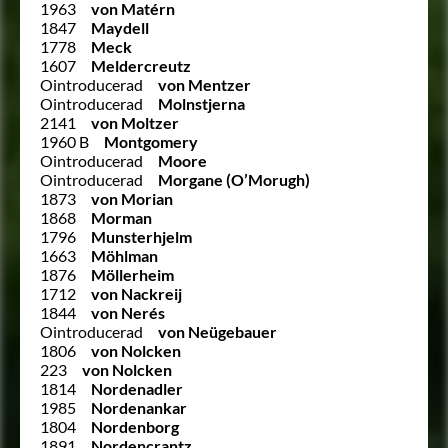
1963
von Matérn
1847
Maydell
1778
Meck
1607
Meldercreutz
Ointroducerad
von Mentzer
Ointroducerad
Molnstjerna
2141
von Moltzer
1960 B
Montgomery
Ointroducerad
Moore
Ointroducerad
Morgane (O’Morugh)
1873
von Morian
1868
Morman
1796
Munsterhjelm
1663
Möhlman
1876
Möllerheim
1712
von Nackreij
1844
von Nerés
Ointroducerad
von Neügebauer
1806
von Nolcken
223
von Nolcken
1814
Nordenadler
1985
Nordenankar
1804
Nordenborg
1891
Nordencrantz