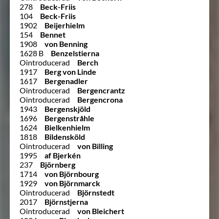
278
Beck-Friis
104
Beck-Friis
1902
Beijerhielm
154
Bennet
1908
von Benning
1628 B
Benzelstierna
Ointroducerad
Berch
1917
Berg von Linde
1617
Bergenadler
Ointroducerad
Bergencrantz
Ointroducerad
Bergencrona
1943
Bergenskjöld
1696
Bergenstråhle
1624
Bielkenhielm
1818
Bildensköld
Ointroducerad
von Billing
1995
af Bjerkén
237
Björnberg
1714
von Björnbourg
1929
von Björnmarck
Ointroducerad
Björnstedt
2017
Björnstjerna
Ointroducerad
von Bleichert