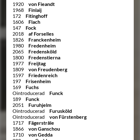
1920
von Fieandt
1968
Finlaij
172
Fitinghoff
1606
Flach
147
Fock
2018
af Forselles
1826
Franckenheim
1980
Fredenheim
2065
Fredensköld
1800
Fredenstierna
1977
Freijtag
1809
von Freudenberg
1597
Friedenreich
197
Frisenheim
169
Fuchs
Ointroducerad
Funck
189
Funck
2051
Furuhjelm
Ointroducerad
Furusköld
Ointroducerad
von Fürstenberg
1717
Fägerstråle
1866
von Ganschou
1710
von Gedda