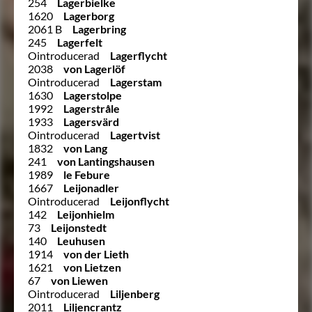
254
Lagerbielke
1620
Lagerborg
2061 B
Lagerbring
245
Lagerfelt
Ointroducerad
Lagerflycht
2038
von Lagerlöf
Ointroducerad
Lagerstam
1630
Lagerstolpe
1992
Lagerstråle
1933
Lagersvärd
Ointroducerad
Lagertvist
1832
von Lang
241
von Lantingshausen
1989
le Febure
1667
Leijonadler
Ointroducerad
Leijonflycht
142
Leijonhielm
73
Leijonstedt
140
Leuhusen
1914
von der Lieth
1621
von Lietzen
67
von Liewen
Ointroducerad
Liljenberg
2011
Liljencrantz