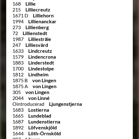
168
Lillie
215
Lilliecreutz
1671 D
Lilliehorn
1994
Lillienanckar
273
Lillienberg
72
Lillienstedt
1987
Lilliestråle
247
Lilliesvärd
1633
Lindcreutz
1579
Lindencrona
1883
Linderstedt
1700
Lindestolpe
1812
Lindheim
1875 B
von Lingen
1875 A
von Lingen
305
von Lingen
2044
von Linné
Ointroducerad
Ljungenstjerna
1683
Lostierna
1665
Lundeblad
1687
Lundenstierna
1892
Löfvenskjöld
1644
Löth-Örnsköld