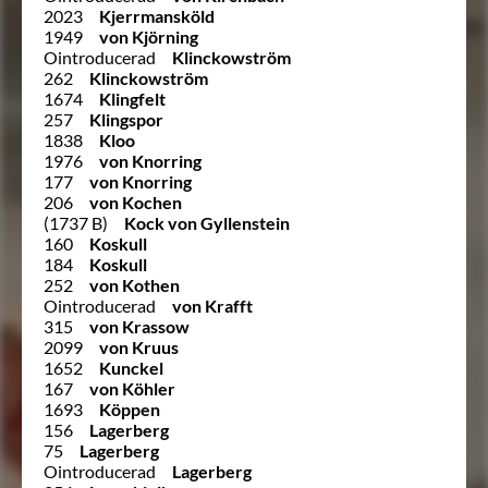
2023
Kjerrmansköld
1949
von Kjörning
Ointroducerad
Klinckowström
262
Klinckowström
1674
Klingfelt
257
Klingspor
1838
Kloo
1976
von Knorring
177
von Knorring
206
von Kochen
(1737 B)
Kock von Gyllenstein
160
Koskull
184
Koskull
252
von Kothen
Ointroducerad
von Krafft
315
von Krassow
2099
von Kruus
1652
Kunckel
167
von Köhler
1693
Köppen
156
Lagerberg
75
Lagerberg
Ointroducerad
Lagerberg