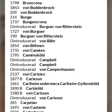
1798
Bruncrona
1843
von Buddenbrock
209
von Buddenbrock
214
Bunge
1737
Bungencrona
Ointroducerad
Burguer von Ritterstein
1727
von Burguer
190
Burguer von Ritterstein
Ointroducerad
von Bähr
1854
von Böhnen
1735
von Caméen
1795
Caménsköld
Ointroducerad
Campbell
Ointroducerad
Campbell
Ointroducerad
von Campenhausen
2137
von Carisien
1877 B
Carleson
1661
Carlheim sedermera Carlheim-Gyllensköld
1890 B
Carlsköld
1580 B
von Carlsson
Ointroducerad
von Carlsson
281
Carpelan
1691
von Castanie
2035
Cederbaum