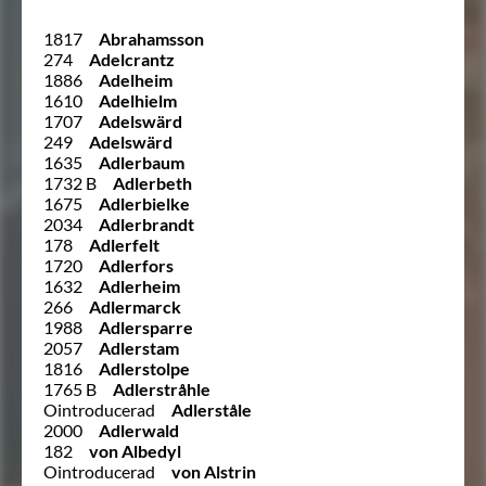
1817
Abrahamsson
274
Adelcrantz
1886
Adelheim
1610
Adelhielm
1707
Adelswärd
249
Adelswärd
1635
Adlerbaum
1732 B
Adlerbeth
1675
Adlerbielke
2034
Adlerbrandt
178
Adlerfelt
1720
Adlerfors
1632
Adlerheim
266
Adlermarck
1988
Adlersparre
2057
Adlerstam
1816
Adlerstolpe
1765 B
Adlerstråhle
Ointroducerad
Adlerståle
2000
Adlerwald
182
von Albedyl
Ointroducerad
von Alstrin