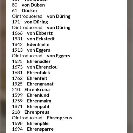
80
von Düben
61
Dücker
Ointroducerad
von Düring
171
von Düring
Ointroducerad
von Düring
1666
von Ebbertz
1931
von Eckstedt
1842
Edenhielm
1913
von Eggers
Ointroducerad
von Eggers
1625
Ehrenadler
1673
von Ehrenclou
1681
Ehrenfalck
1762
Ehrenfelt
1925
Ehrengranat
210
Ehrenkrona
1599
Ehrenlund
1759
Ehrenmalm
1871
Ehrenpohl
218
Ehrenpreus
Ointroducerad
Ehrenpreus
1698
Ehrenpåle
1694
Ehrensparre