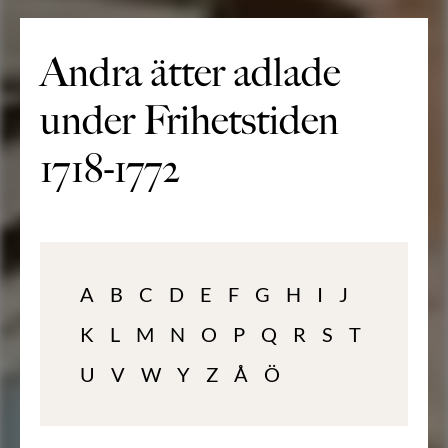
Andra ätter adlade
under Frihetstiden
1718-1772
A
B
C
D
E
F
G
H
I
J
K
L
M
N
O
P
Q
R
S
T
U
V
W
Y
Z
Å
Ö