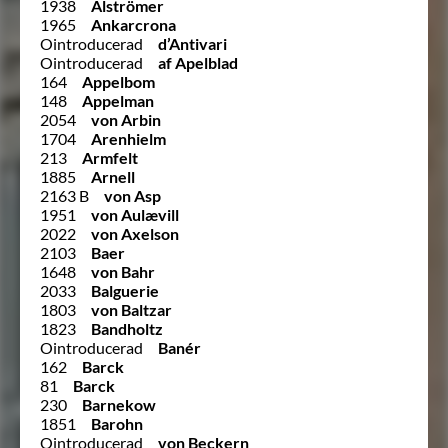
1938
Alströmer
1965
Ankarcrona
Ointroducerad
d’Antivari
Ointroducerad
af Apelblad
164
Appelbom
148
Appelman
2054
von Arbin
1704
Arenhielm
213
Armfelt
1885
Arnell
2163 B
von Asp
1951
von Aulævill
2022
von Axelson
2103
Baer
1648
von Bahr
2033
Balguerie
1803
von Baltzar
1823
Bandholtz
Ointroducerad
Banér
162
Barck
81
Barck
230
Barnekow
1851
Barohn
Ointroducerad
von Beckern