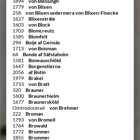
1894
von Blessingh
1779
von Blixen
258
von Blixen sedermera von Blixen-Finecke
1627
Blixenstråle
1603
von Block
1703
Blomcreutz
1585
Blomfelt
294
Boije af Gennäs
1713
von Boisman
64
Bonde af Säfstaholm
1581
Boneauschiöld
1647
Borgenstierna
2056
af Botin
1979
Brakel
1733
von Bratt
320
Brauner
1600
Braunerhielm
1677
Braunersköld
Ointroducerad
von Brehmer
222
Broman
1793
von Bromell
1764
Browald
1772
Brummer
1855
Brummer