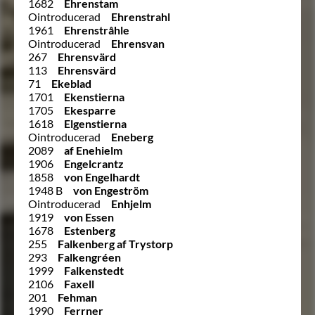
1682
Ehrenstam
Ointroducerad
Ehrenstrahl
1961
Ehrenstråhle
Ointroducerad
Ehrensvan
267
Ehrensvärd
113
Ehrensvärd
71
Ekeblad
1701
Ekenstierna
1705
Ekesparre
1618
Elgenstierna
Ointroducerad
Eneberg
2089
af Enehielm
1906
Engelcrantz
1858
von Engelhardt
1948 B
von Engeström
Ointroducerad
Enhjelm
1919
von Essen
1678
Estenberg
255
Falkenberg af Trystorp
293
Falkengréen
1999
Falkenstedt
2106
Faxell
201
Fehman
1990
Ferrner