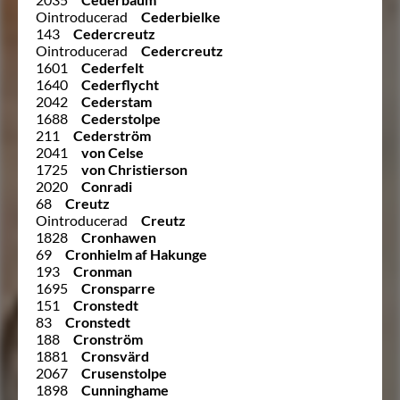
Ointroducerad
Cederbielke
143
Cedercreutz
Ointroducerad
Cedercreutz
1601
Cederfelt
1640
Cederflycht
2042
Cederstam
1688
Cederstolpe
211
Cederström
2041
von Celse
1725
von Christierson
2020
Conradi
68
Creutz
Ointroducerad
Creutz
1828
Cronhawen
69
Cronhielm af Hakunge
193
Cronman
1695
Cronsparre
151
Cronstedt
83
Cronstedt
188
Cronström
1881
Cronsvärd
2067
Crusenstolpe
1898
Cunninghame