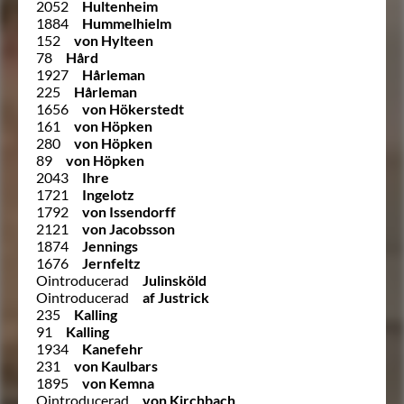
2052
Hultenheim
1884
Hummelhielm
152
von Hylteen
78
Hård
1927
Hårleman
225
Hårleman
1656
von Hökerstedt
161
von Höpken
280
von Höpken
89
von Höpken
2043
Ihre
1721
Ingelotz
1792
von Issendorff
2121
von Jacobsson
1874
Jennings
1676
Jernfeltz
Ointroducerad
Julinsköld
Ointroducerad
af Justrick
235
Kalling
91
Kalling
1934
Kanefehr
231
von Kaulbars
1895
von Kemna
Ointroducerad
von Kirchbach