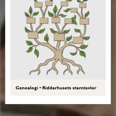
Genealogi
•
Riddarhusets stamtavlor