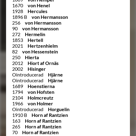
1670
von Henel
1928
Hercules
1896 B
von Hermansson
256
von Hermansson
90
von Hermansson
272
Hermelin
1853
Hertell
2021
Hertzenhielm
82
von Hessenstein
250
Hierta
2012
Hiort af Ornäs
2002
Hisinger
Ointroducerad
Hjärne
Ointroducerad
Hjärne
1689
Hoenstierna
1794
von Hofsten
2104
Holmcreutz
1966
von Holmer
Ointroducerad
Horguelin
1910 B
Horn af Rantzien
163
Horn af Rantzien
265
Horn af Rantzien
70
Horn af Rantzien