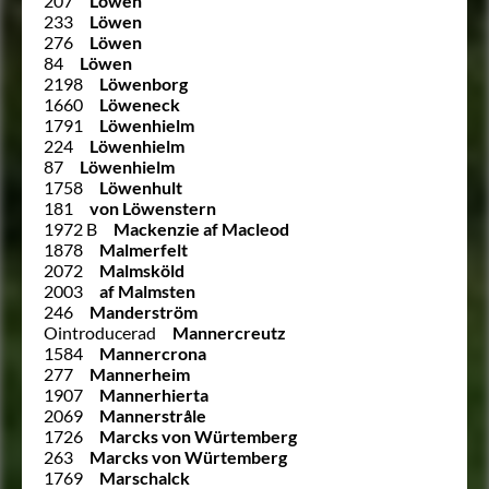
207
Löwen
233
Löwen
276
Löwen
84
Löwen
2198
Löwenborg
1660
Löweneck
1791
Löwenhielm
224
Löwenhielm
87
Löwenhielm
1758
Löwenhult
181
von Löwenstern
1972 B
Mackenzie af Macleod
1878
Malmerfelt
2072
Malmsköld
2003
af Malmsten
246
Manderström
Ointroducerad
Mannercreutz
1584
Mannercrona
277
Mannerheim
1907
Mannerhierta
2069
Mannerstråle
1726
Marcks von Würtemberg
263
Marcks von Würtemberg
1769
Marschalck