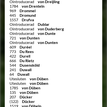
Ointroducerad
von Dreijling
1784
von Drenteln
969
Drommel
445
Dromund
1557
Drufva
Ointroducerad
Dublar
Ointroducerad
von Duderberg
Ointroducerad
von Dunte
721
von Dunten
Ointroducerad
von Dunten
609
Duréel
773
Du Rees
422
Durell
666
Du Rietz
544
Dusensköld
241
Duwall
64
Duwall
Utesluten
von Düben
Utesluten
von Düben
1785
von Düben
135
von Düben
207
Dücker
(122)
Dücker
1519
von Döbeln