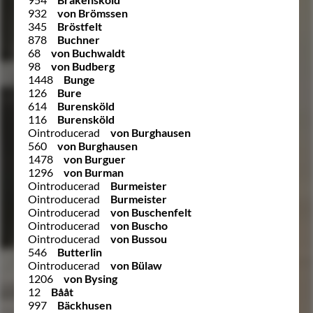
932
von Brömssen
345
Bröstfelt
878
Buchner
68
von Buchwaldt
98
von Budberg
1448
Bunge
126
Bure
614
Burensköld
116
Burensköld
Ointroducerad
von Burghausen
560
von Burghausen
1478
von Burguer
1296
von Burman
Ointroducerad
Burmeister
Ointroducerad
Burmeister
Ointroducerad
von Buschenfelt
Ointroducerad
von Buscho
Ointroducerad
von Bussou
546
Butterlin
Ointroducerad
von Bülaw
1206
von Bysing
12
Bååt
997
Bäckhusen