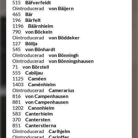
515
Bäfverfeldt
Ointroducerad
von Bäijern
465
Bär
196
Bärfelt
1196
Bäärnhielm
790
von Böckeln
Ointroducerad
von Böddeker
127
Böllja
545
von Bönhardt
Ointroducerad
von Bönningh
Ointroducerad
von Bönningshausen
71
von Börstell
555
Cabiljau
1125
Caméen
1403
Caménhielm
Ointroducerad
Camerarius
816
von Campenhausen
881
von Campenhausen
1202
Canonhielm
583
Canterhielm
370
Cantersten
851
Canterstierna
Ointroducerad
Carlhjelm
Ointroducerad
Carloffer