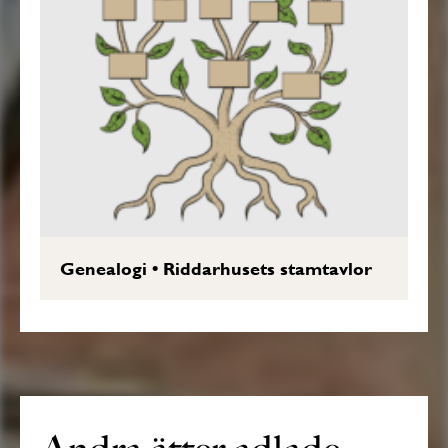
Genealogi
•
Riddarhusets stamtavlor