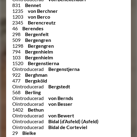
831
Bennet
1235
von Berchner
1203
von Berco
2345
Berencreutz
46
Berendes
298
Bergenfelt
509
Bergengren
1298
Bergengren
794
Bergenhielm
103
Bergenhielm
1520
Bergenstierna
Ointroducerad
Bergenstjerna
922
Berghman
477
Bergsköld
Ointroducerad
Bergstedt
568
Berling
Ointroducerad
von Bernds
Ointroducerad
von Besser
1402
Bethun
Ointroducerad
von Bewert
Ointroducerad
Bidal (d’Asfeld) (Asfeld)
Ointroducerad
Bidal de Corteviel
29
Bielke