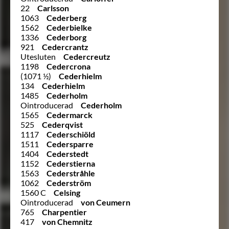
22
Carlsson
1063
Cederberg
1562
Cederbielke
1336
Cederborg
921
Cedercrantz
Utesluten
Cedercreutz
1198
Cedercrona
(1071 ½)
Cederhielm
134
Cederhielm
1485
Cederholm
Ointroducerad
Cederholm
1565
Cedermarck
525
Cederqvist
1117
Cederschiöld
1511
Cedersparre
1404
Cederstedt
1152
Cederstierna
1563
Cederstråhle
1062
Cederström
1560 C
Celsing
Ointroducerad
von Ceumern
765
Charpentier
417
von Chemnitz