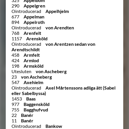
325
Appelbom
290
Appelgren
Ointroducerad
Appelhjelm
677
Appelman
894
Appelroth
Ointroducerad
von Arendten
768
Arenfelt
1157
Arensköld
Ointroducerad
von Arentzen sedan von
Arendtschildt
458
Armfelt
424
Armlod
198
Armsköld
Utesluten
von Ascheberg
23
von Ascheberg
547
Axehielm
Ointroducerad
Axel Mårtenssons adliga ätt (Sabel
eller Sabelbyssa)
1453
Baas
977
Baggensköld
755
Bagghufvud
22
Banér
11
Banér
Ointroducerad
Bankow