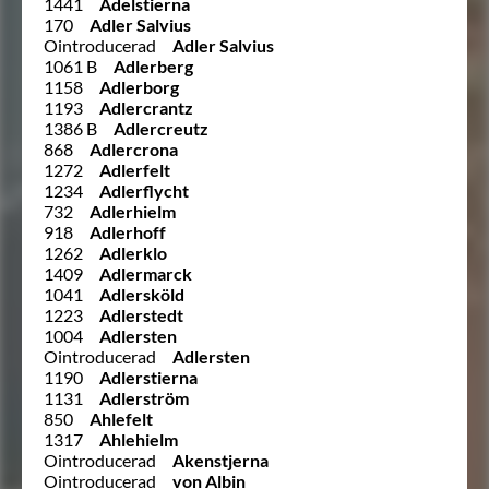
1441
Adelstierna
170
Adler Salvius
Ointroducerad
Adler Salvius
1061 B
Adlerberg
1158
Adlerborg
1193
Adlercrantz
1386 B
Adlercreutz
868
Adlercrona
1272
Adlerfelt
1234
Adlerflycht
732
Adlerhielm
918
Adlerhoff
1262
Adlerklo
1409
Adlermarck
1041
Adlersköld
1223
Adlerstedt
1004
Adlersten
Ointroducerad
Adlersten
1190
Adlerstierna
1131
Adlerström
850
Ahlefelt
1317
Ahlehielm
Ointroducerad
Akenstjerna
Ointroducerad
von Albin