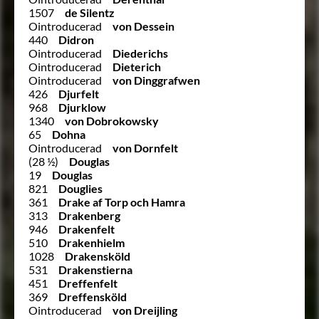
1507
de Silentz
Ointroducerad
von Dessein
440
Didron
Ointroducerad
Diederichs
Ointroducerad
Dieterich
Ointroducerad
von Dinggrafwen
426
Djurfelt
968
Djurklow
1340
von Dobrokowsky
65
Dohna
Ointroducerad
von Dornfelt
(28 ½)
Douglas
19
Douglas
821
Douglies
361
Drake af Torp och Hamra
313
Drakenberg
946
Drakenfelt
510
Drakenhielm
1028
Drakensköld
531
Drakenstierna
451
Dreffenfelt
369
Dreffensköld
Ointroducerad
von Dreijling