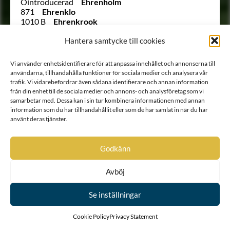
Ointroducerad
Ehrenholm
871
Ehrenklo
1010 B
Ehrenkrook
1354
Ehrenman
1261
Ehrenmarck
Hantera samtycke till cookies
1313
Ehrenpreus
Ointroducerad
Ehrenprijs (Äreprijs eller
Vi använder enhetsidentifierare för att anpassa innehållet och annonserna till
Ährenprijs)
användarna, tillhandahålla funktioner för sociala medier och analysera vår
Ointroducerad
Ehrenreuter
trafik. Vi vidarebefordrar även sådana identifierare och annan information
Ointroducerad
Ehrenroos
från din enhet till de sociala medier och annons- och analysföretag som vi
1900
Ehrenschantz
samarbetar med. Dessa kan i sin tur kombinera informationen med annan
783
Ehrenskiöld
information som du har tillhandahållit eller som de har samlat in när du har
877
Ehrenskiöld
använt deras tjänster.
1388
Ehrenspetz
1192
Ehrenstedt
Ointroducerad
Ehrensteen
Godkänn
(652 ½)
Ehrenstéen
33
Ehrenstéen
Avböj
1045
Ehrenstierna
1225
Ehrenstolpe
Se inställningar
865
Ehrenstrahl
1242
Ehrenström
1542
Ehrensvärd
Cookie Policy
Privacy Statement
1148
von Ehrenthal