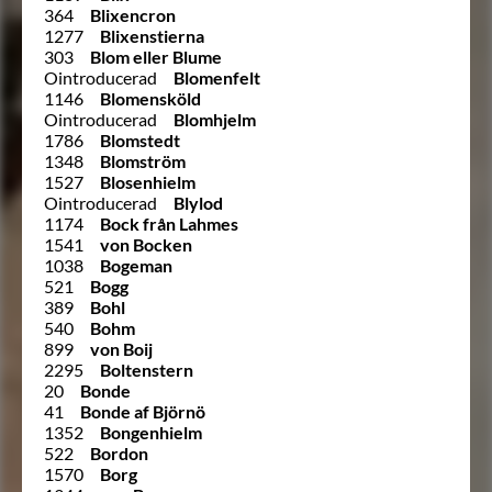
364
Blixencron
1277
Blixenstierna
303
Blom eller Blume
Ointroducerad
Blomenfelt
1146
Blomensköld
Ointroducerad
Blomhjelm
1786
Blomstedt
1348
Blomström
1527
Blosenhielm
Ointroducerad
Blylod
1174
Bock från Lahmes
1541
von Bocken
1038
Bogeman
521
Bogg
389
Bohl
540
Bohm
899
von Boij
2295
Boltenstern
20
Bonde
41
Bonde af Björnö
1352
Bongenhielm
522
Bordon
1570
Borg