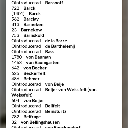
Ointroducerad
Baranoff
722
Barck
(1401)
Barck
562
Barclay
813
Barneken
23
Barnekow
753
Barnsköld
Ointroducerad
de la Barre
Ointroducerad
de Barthelemij
Ointroducerad
Bass
1780
von Bauman
1463
von Baumgarten
642
von Becker
625
Beckerfelt
486
Behmer
Ointroducerad
von Beije
Ointroducerad
Beijer von Weissfelt (von
Weissfelt)
604
von Beijer
Ointroducerad
Beilfelt
Ointroducerad
Beinsturtz
782
Belfrage
32
von Bellingshausen
Ointroducerad
von Benckendorf