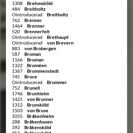
1308
Brehmsköld
484
Breitholtz
Ointroducerad
Breitholtz
762
Brenner
1464
Brenner
520
Brennerfelt
Ointroducerad
Brethaupt
Ointroducerad
von Brevern
883
von Brobergen
587
Broman
1166
Broman
1322
Broméen
1367
Brommenstedt
745
Bruce
Ointroducerad
Brummer
752
Brunell
1746
Brunhielm
1425
von Brunner
1312
Brunsköld
1503
von Bruse
1055
Bråkenhielm
288
Bråkenhusen
392
Bråkensköld
954
Bråkensköld