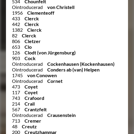
534
Chounfelt
Ointroducerad
von Christell
1956
Clementeoff
433
Clerck
442
Clerck
1382
Clerck
82
Clerck
806
Cletzer
653
Clo
126
Clodt (von Jürgensburg)
903
Cock
Ointroducerad
Cockenhausen (Kockenhausen)
Ointroducerad
Conders ab (van) Helpen
1745
von Conowen
Ointroducerad
Cornet
473
Coyet
117
Coyet
743
Crafoord
214
Crail
567
Crantzfelt
Ointroducerad
Crausenstein
713
Cremer
48
Creutz
200
Creutzhammar