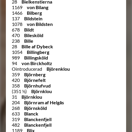
28
Bielkenstierna
1169
von Bilang
1466
Bilberg
137
Bildstein
1078
von Bildsten
678
Bildt
470
Bilesköld
238
Bille
28
Bille af Dybeck
1054
Billingberg
989
Billingsköld
94
von Birckholtz
Ointroducerad
Björenklou
359
Björnberg
420
Björnefelt
358
Björnhufvud
(351 ½)
Björnklou
31
Björnklou
204
Björnram af Helgås
268
Björnsköld
633
Blanck
319
Blanckenfjell
482
Blanckenfjell
1189
Blix