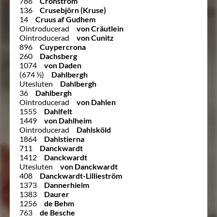
786
Cronström
136
Crusebjörn (Kruse)
14
Cruus af Gudhem
Ointroducerad
von Cräutlein
Ointroducerad
von Cunitz
896
Cuypercrona
260
Dachsberg
1074
von Daden
(674 ½)
Dahlbergh
Utesluten
Dahlbergh
36
Dahlbergh
Ointroducerad
von Dahlen
1555
Dahlfelt
1449
von Dahlheim
Ointroducerad
Dahlsköld
1864
Dahlstierna
711
Danckwardt
1412
Danckwardt
Utesluten
von Danckwardt
408
Danckwardt-Lillieström
1373
Dannerhielm
1383
Daurer
1256
de Behm
763
de Besche