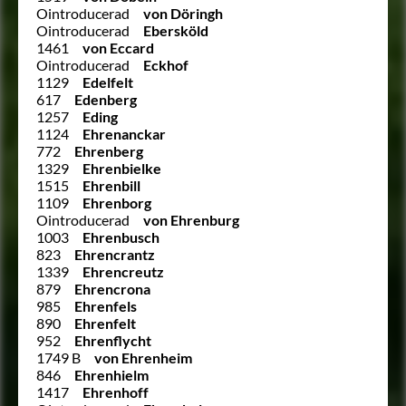
Ointroducerad
von Döringh
Ointroducerad
Ebersköld
1461
von Eccard
Ointroducerad
Eckhof
1129
Edelfelt
617
Edenberg
1257
Eding
1124
Ehrenanckar
772
Ehrenberg
1329
Ehrenbielke
1515
Ehrenbill
1109
Ehrenborg
Ointroducerad
von Ehrenburg
1003
Ehrenbusch
823
Ehrencrantz
1339
Ehrencreutz
879
Ehrencrona
985
Ehrenfels
890
Ehrenfelt
952
Ehrenflycht
1749 B
von Ehrenheim
846
Ehrenhielm
1417
Ehrenhoff