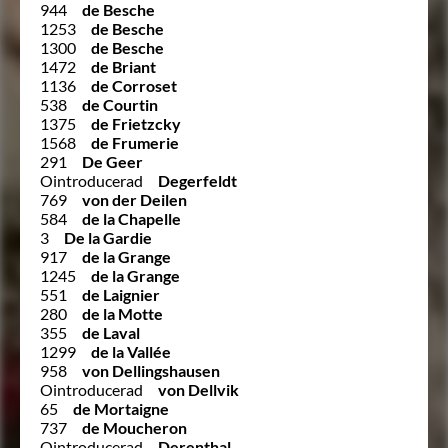
944
de Besche
1253
de Besche
1300
de Besche
1472
de Briant
1136
de Corroset
538
de Courtin
1375
de Frietzcky
1568
de Frumerie
291
De Geer
Ointroducerad
Degerfeldt
769
von der Deilen
584
de la Chapelle
3
De la Gardie
917
de la Grange
1245
de la Grange
551
de Laignier
280
de la Motte
355
de Laval
1299
de la Vallée
958
von Dellingshausen
Ointroducerad
von Dellvik
65
de Mortaigne
737
de Moucheron
Ointroducerad
Derenthal