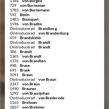
1344
von Borgen
729
von Borneman
1783
von Bornemann
592
Bosin
1483
Bousquet
1596
von Bradke
Ointroducerad
Brandberg
Ointroducerad
von Brandenburg
459
Brandskiöld
Ointroducerad
Brandt
Ointroducerad
Brandt
386
Brandt
1365
von Brandt
1376
von Brandten
998
Brase
695
Brask
1091
Braun
Ointroducerad
von Braun
2347
von Braun
1490
Brauner
1292
von Braunjohan
Ointroducerad
van Brederode
1165
Brehmer
1837
von Brehmer