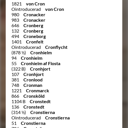
1821
von Cron
Ointroducerad
von Cron
980
Cronacker
983
Cronacker
646
Cronberg
132
Cronberg
494
Croneborg
1401
Cronfelt
Ointroducerad
Cronflycht
(878 ½)
Cronhielm
94
Cronhielm
55
Cronhielm af Flosta
(322 B)
Cronhjort
107
Cronhjort
381
Cronlood
748
Cronman
1221
Cronmarck
866
Cronsköld
1104 B
Cronstedt
136
Cronstedt
(314 ½)
Cronstierna
Ointroducerad
Cronstierna
51
Cronstierna