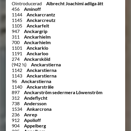
Ointroducerad
Albrecht Joachimi adliga ätt
456
Aminoff
1144
Anckarcrantz
1145
Anckarcreutz
1105
Anckarfelt
947
Anckargrip
311
Anckarhielm
700
Anckarhielm
1101
Anckarklo
1191
Anckarloo
274
Anckarsköld
(942 ½)
Anckarstierna
1142
Anckarstierna
1143
Anckarstierna
96
Anckarstierna
1140
Anckarstråle
897
Anckarström sedermera Löwenström
312
Andeflycht
738
Andersson
1534
Ankarcrona
236
Anrep
912
Apolloff
904
Appelberg