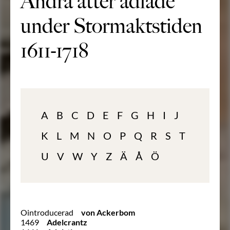
Andra ätter adlade
under Stormaktstiden
1611-1718
A
B
C
D
E
F
G
H
I
J
K
L
M
N
O
P
Q
R
S
T
U
V
W
Y
Z
Ä
Å
Ö
Ointroducerad
von Ackerbom
1469
Adelcrantz