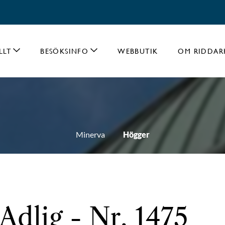
LLT
BESÖKSINFO
WEBBUTIK
OM RIDDAR
Minerva
Högger
Adlig - Nr. 1475