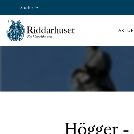
Storlek
AKTUE
Högger - 