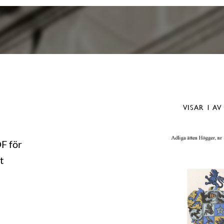
VISAR
1
AV
DF för
t