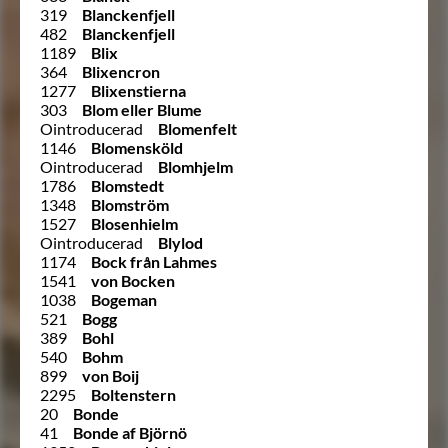
319
Blanckenfjell
482
Blanckenfjell
1189
Blix
364
Blixencron
1277
Blixenstierna
303
Blom eller Blume
Ointroducerad
Blomenfelt
1146
Blomensköld
Ointroducerad
Blomhjelm
1786
Blomstedt
1348
Blomström
1527
Blosenhielm
Ointroducerad
Blylod
1174
Bock från Lahmes
1541
von Bocken
1038
Bogeman
521
Bogg
389
Bohl
540
Bohm
899
von Boij
2295
Boltenstern
20
Bonde
41
Bonde af Björnö