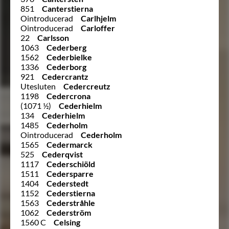
851
Canterstierna
Ointroducerad
Carlhjelm
Ointroducerad
Carloffer
22
Carlsson
1063
Cederberg
1562
Cederbielke
1336
Cederborg
921
Cedercrantz
Utesluten
Cedercreutz
1198
Cedercrona
(1071 ½)
Cederhielm
134
Cederhielm
1485
Cederholm
Ointroducerad
Cederholm
1565
Cedermarck
525
Cederqvist
1117
Cederschiöld
1511
Cedersparre
1404
Cederstedt
1152
Cederstierna
1563
Cederstråhle
1062
Cederström
1560 C
Celsing