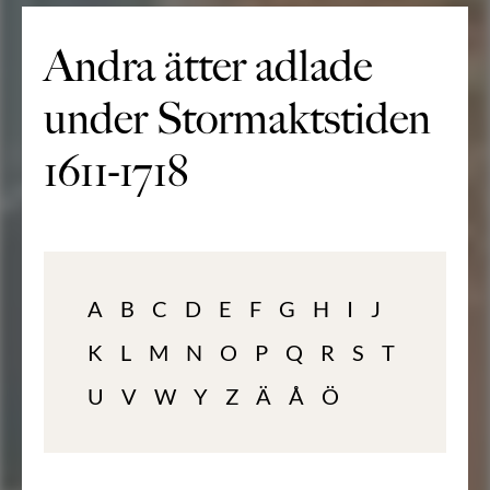
Andra ätter adlade
under Stormaktstiden
1611-1718
A
B
C
D
E
F
G
H
I
J
K
L
M
N
O
P
Q
R
S
T
U
V
W
Y
Z
Ä
Å
Ö