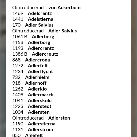
Ointroducerad
von Ackerbom
1469
Adelcrantz
1441
Adelstierna
170
Adler Salvius
Ointroducerad
Adler Salvius
1061 B
Adlerberg
1158
Adlerborg
1193
Adlercrantz
1386 B
Adlercreutz
868
Adlercrona
1272
Adlerfelt
1234
Adlerflycht
732
Adlerhielm
918
Adlerhoff
1262
Adlerklo
1409
Adlermarck
1041
Adlersköld
1223
Adlerstedt
1004
Adlersten
Ointroducerad
Adlersten
1190
Adlerstierna
1131
Adlerström
850
Ahlefelt