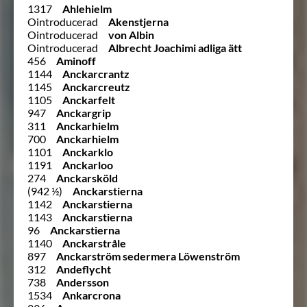
1317
Ahlehielm
Ointroducerad
Akenstjerna
Ointroducerad
von Albin
Ointroducerad
Albrecht Joachimi adliga ätt
456
Aminoff
1144
Anckarcrantz
1145
Anckarcreutz
1105
Anckarfelt
947
Anckargrip
311
Anckarhielm
700
Anckarhielm
1101
Anckarklo
1191
Anckarloo
274
Anckarsköld
(942 ½)
Anckarstierna
1142
Anckarstierna
1143
Anckarstierna
96
Anckarstierna
1140
Anckarstråle
897
Anckarström sedermera Löwenström
312
Andeflycht
738
Andersson
1534
Ankarcrona