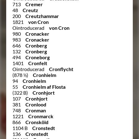
713
Cremer
48
Creutz
200
Creutzhammar
1821
von Cron
Ointroducerad
von Cron
980
Cronacker
983
Cronacker
646
Cronberg
132
Cronberg
494
Croneborg
1401
Cronfelt
Ointroducerad
Cronflycht
(878 ½)
Cronhielm
94
Cronhielm
55
Cronhielm af Flosta
(322 B)
Cronhjort
107
Cronhjort
381
Cronlood
748
Cronman
1221
Cronmarck
866
Cronsköld
1104 B
Cronstedt
136
Cronstedt