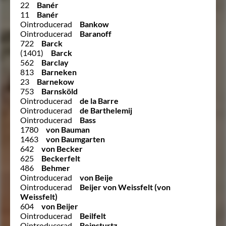
22
Banér
11
Banér
Ointroducerad
Bankow
Ointroducerad
Baranoff
722
Barck
(1401)
Barck
562
Barclay
813
Barneken
23
Barnekow
753
Barnsköld
Ointroducerad
de la Barre
Ointroducerad
de Barthelemij
Ointroducerad
Bass
1780
von Bauman
1463
von Baumgarten
642
von Becker
625
Beckerfelt
486
Behmer
Ointroducerad
von Beije
Ointroducerad
Beijer von Weissfelt (von
Weissfelt)
604
von Beijer
Ointroducerad
Beilfelt
Ointroducerad
Beinsturtz