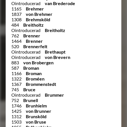
Ointroducerad
van Brederode
1165
Brehmer
1837
von Brehmer
1308
Brehmsköld
484
Breitholtz
Ointroducerad
Breitholtz
762
Brenner
1464
Brenner
520
Brennerfelt
Ointroducerad
Brethaupt
Ointroducerad
von Brevern
883
von Brobergen
587
Broman
1166
Broman
1322
Broméen
1367
Brommenstedt
745
Bruce
Ointroducerad
Brummer
752
Brunell
1746
Brunhielm
1425
von Brunner
1312
Brunsköld
1503
von Bruse