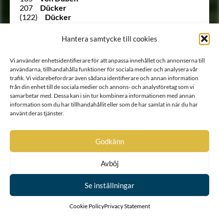
207
Dücker
(122)
Dücker
1519
von Döbeln
Ointroducerad
von Döringh
Hantera samtycke till cookies
Ointroducerad
Ebersköld
1461
von Eccard
Vi använder enhetsidentifierare för att anpassa innehållet och annonserna till
Ointroducerad
Eckhof
användarna, tillhandahålla funktioner för sociala medier och analysera vår
1129
Edelfelt
trafik. Vi vidarebefordrar även sådana identifierare och annan information
617
Edenberg
från din enhet till de sociala medier och annons- och analysföretag som vi
1257
Eding
samarbetar med. Dessa kan i sin tur kombinera informationen med annan
1124
Ehrenanckar
information som du har tillhandahållit eller som de har samlat in när du har
772
Ehrenberg
använt deras tjänster.
1329
Ehrenbielke
1515
Ehrenbill
1109
Ehrenborg
Godkänn
Ointroducerad
von Ehrenburg
1003
Ehrenbusch
Avböj
823
Ehrencrantz
1339
Ehrencreutz
879
Ehrencrona
Se inställningar
985
Ehrenfels
890
Ehrenfelt
Cookie Policy
Privacy Statement
952
Ehrenflycht