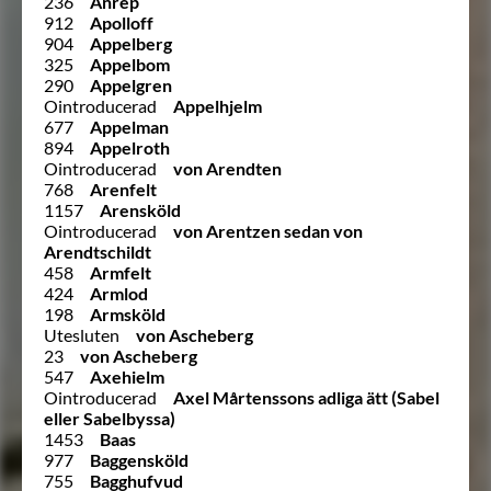
236
Anrep
912
Apolloff
904
Appelberg
325
Appelbom
290
Appelgren
Ointroducerad
Appelhjelm
677
Appelman
894
Appelroth
Ointroducerad
von Arendten
768
Arenfelt
1157
Arensköld
Ointroducerad
von Arentzen sedan von
Arendtschildt
458
Armfelt
424
Armlod
198
Armsköld
Utesluten
von Ascheberg
23
von Ascheberg
547
Axehielm
Ointroducerad
Axel Mårtenssons adliga ätt (Sabel
eller Sabelbyssa)
1453
Baas
977
Baggensköld
755
Bagghufvud