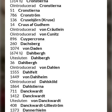
(314 ½)
Cronstierna
Ointroducerad
Cronstierna
51
Cronstierna
786
Cronström
136
Crusebjörn (Kruse)
14
Cruus af Gudhem
Ointroducerad
von Cräutlein
Ointroducerad
von Cunitz
896
Cuypercrona
260
Dachsberg
1074
von Daden
(674 ½)
Dahlbergh
Utesluten
Dahlbergh
36
Dahlbergh
Ointroducerad
von Dahlen
1555
Dahlfelt
1449
von Dahlheim
Ointroducerad
Dahlsköld
1864
Dahlstierna
711
Danckwardt
1412
Danckwardt
Utesluten
von Danckwardt
408
Danckwardt-Lillieström
1373
Dannerhielm