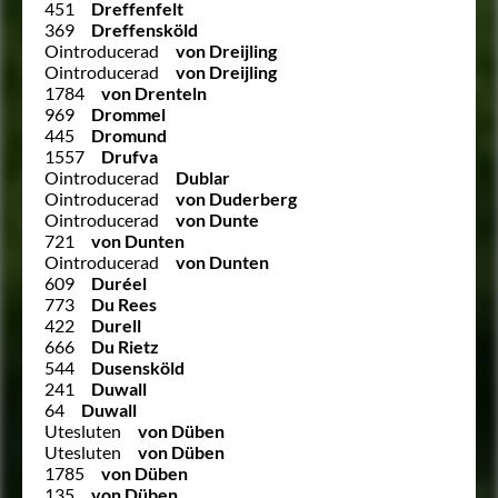
451
Dreffenfelt
369
Dreffensköld
Ointroducerad
von Dreijling
Ointroducerad
von Dreijling
1784
von Drenteln
969
Drommel
445
Dromund
1557
Drufva
Ointroducerad
Dublar
Ointroducerad
von Duderberg
Ointroducerad
von Dunte
721
von Dunten
Ointroducerad
von Dunten
609
Duréel
773
Du Rees
422
Durell
666
Du Rietz
544
Dusensköld
241
Duwall
64
Duwall
Utesluten
von Düben
Utesluten
von Düben
1785
von Düben
135
von Düben