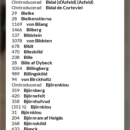
Ointroducerad
Bidal (d’Asfeld) (Asfeld)
Ointroducerad
Bidal de Corteviel
29
Bielke
28
Bielkenstierna
1169
von Bilang
1466
Bilberg
137
Bildstein
1078
von Bildsten
678
Bildt
470
Bilesköld
238
Bille
28
Bille af Dybeck
1054
Billingberg
989
Billingsköld
94
von Birckholtz
Ointroducerad
Björenklou
359
Björnberg
420
Björnefelt
358
Björnhufvud
(351 ½)
Björnklou
31
Björnklou
204
Björnram af Helgås
268
Björnsköld
633
Blanck