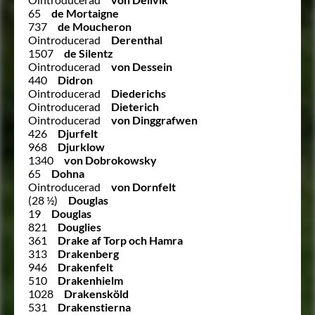
65
de Mortaigne
737
de Moucheron
Ointroducerad
Derenthal
1507
de Silentz
Ointroducerad
von Dessein
440
Didron
Ointroducerad
Diederichs
Ointroducerad
Dieterich
Ointroducerad
von Dinggrafwen
426
Djurfelt
968
Djurklow
1340
von Dobrokowsky
65
Dohna
Ointroducerad
von Dornfelt
(28 ½)
Douglas
19
Douglas
821
Douglies
361
Drake af Torp och Hamra
313
Drakenberg
946
Drakenfelt
510
Drakenhielm
1028
Drakensköld
531
Drakenstierna