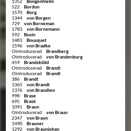
1352
Bongenhielm
522
Bordon
1570
Borg
1344
von Borgen
729
von Borneman
1783
von Bornemann
592
Bosin
1483
Bousquet
1596
von Bradke
Ointroducerad
Brandberg
Ointroducerad
von Brandenburg
459
Brandskiöld
Ointroducerad
Brandt
Ointroducerad
Brandt
386
Brandt
1365
von Brandt
1376
von Brandten
998
Brase
695
Brask
1091
Braun
Ointroducerad
von Braun
2347
von Braun
1490
Brauner
1292
von Braunjohan