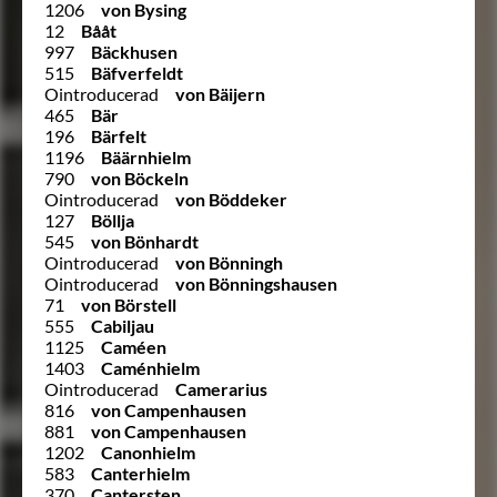
1206
von Bysing
12
Bååt
997
Bäckhusen
515
Bäfverfeldt
Ointroducerad
von Bäijern
465
Bär
196
Bärfelt
1196
Bäärnhielm
790
von Böckeln
Ointroducerad
von Böddeker
127
Böllja
545
von Bönhardt
Ointroducerad
von Bönningh
Ointroducerad
von Bönningshausen
71
von Börstell
555
Cabiljau
1125
Caméen
1403
Caménhielm
Ointroducerad
Camerarius
816
von Campenhausen
881
von Campenhausen
1202
Canonhielm
583
Canterhielm
370
Cantersten