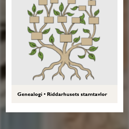
Genealogi
•
Riddarhusets stamtavlor