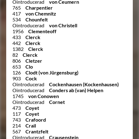
Ointroducerad
von Ceumern
765
Charpentier
417
von Chemnitz
534
Chounfelt
Ointroducerad
von Christell
1956
Clementeoff
433
Clerck
442
Clerck
1382
Clerck
82
Clerck
806
Cletzer
653
Clo
126
Clodt (von Jürgensburg)
903
Cock
Ointroducerad
Cockenhausen (Kockenhausen)
Ointroducerad
Conders ab (van) Helpen
1745
von Conowen
Ointroducerad
Cornet
473
Coyet
117
Coyet
743
Crafoord
214
Crail
567
Crantzfelt
Ointroducerad
Crausenstein