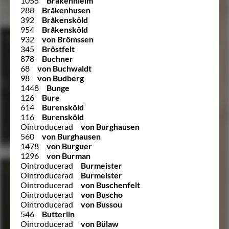
1055
Bråkenhielm
288
Bråkenhusen
392
Bråkensköld
954
Bråkensköld
932
von Brömssen
345
Bröstfelt
878
Buchner
68
von Buchwaldt
98
von Budberg
1448
Bunge
126
Bure
614
Burensköld
116
Burensköld
Ointroducerad
von Burghausen
560
von Burghausen
1478
von Burguer
1296
von Burman
Ointroducerad
Burmeister
Ointroducerad
Burmeister
Ointroducerad
von Buschenfelt
Ointroducerad
von Buscho
Ointroducerad
von Bussou
546
Butterlin
Ointroducerad
von Bülaw