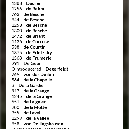
1383
Daurer
1256
de Behm
763
de Besche
944
de Besche
1253
de Besche
1300
de Besche
1472
de Briant
1136
de Corroset
538
de Courtin
1375
de Frietzcky
1568
de Frumerie
291
De Geer
Ointroducerad
Degerfeldt
769
von der Deilen
584
de la Chapelle
3
De la Gardie
917
de la Grange
1245
de la Grange
551
de Laignier
280
de la Motte
355
de Laval
1299
de la Vallée
958
von Dellingshausen
Ointroducerad
von Dellvik