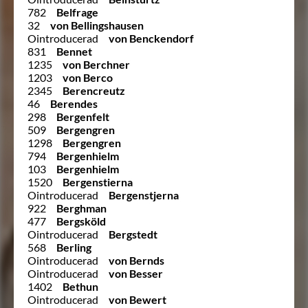
782
Belfrage
32
von Bellingshausen
Ointroducerad
von Benckendorf
831
Bennet
1235
von Berchner
1203
von Berco
2345
Berencreutz
46
Berendes
298
Bergenfelt
509
Bergengren
1298
Bergengren
794
Bergenhielm
103
Bergenhielm
1520
Bergenstierna
Ointroducerad
Bergenstjerna
922
Berghman
477
Bergsköld
Ointroducerad
Bergstedt
568
Berling
Ointroducerad
von Bernds
Ointroducerad
von Besser
1402
Bethun
Ointroducerad
von Bewert