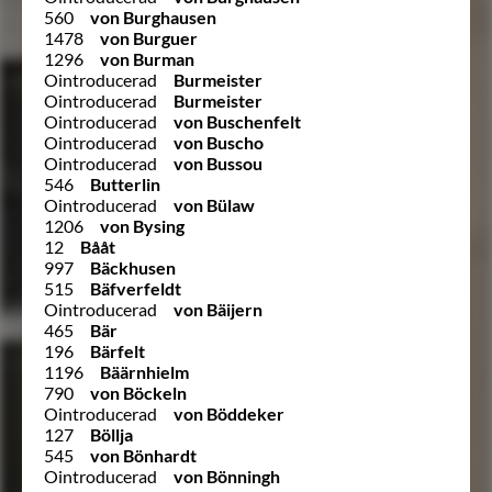
560
von Burghausen
1478
von Burguer
1296
von Burman
Ointroducerad
Burmeister
Ointroducerad
Burmeister
Ointroducerad
von Buschenfelt
Ointroducerad
von Buscho
Ointroducerad
von Bussou
546
Butterlin
Ointroducerad
von Bülaw
1206
von Bysing
12
Bååt
997
Bäckhusen
515
Bäfverfeldt
Ointroducerad
von Bäijern
465
Bär
196
Bärfelt
1196
Bäärnhielm
790
von Böckeln
Ointroducerad
von Böddeker
127
Böllja
545
von Bönhardt
Ointroducerad
von Bönningh