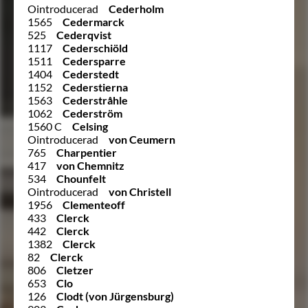
Ointroducerad
Cederholm
1565
Cedermarck
525
Cederqvist
1117
Cederschiöld
1511
Cedersparre
1404
Cederstedt
1152
Cederstierna
1563
Cederstråhle
1062
Cederström
1560 C
Celsing
Ointroducerad
von Ceumern
765
Charpentier
417
von Chemnitz
534
Chounfelt
Ointroducerad
von Christell
1956
Clementeoff
433
Clerck
442
Clerck
1382
Clerck
82
Clerck
806
Cletzer
653
Clo
126
Clodt (von Jürgensburg)