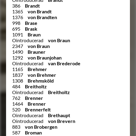
386
Brandt
1365
von Brandt
1376
von Brandten
998
Brase
695
Brask
1091
Braun
Ointroducerad
von Braun
2347
von Braun
1490
Brauner
1292
von Braunjohan
Ointroducerad
van Brederode
1165
Brehmer
1837
von Brehmer
1308
Brehmsköld
484
Breitholtz
Ointroducerad
Breitholtz
762
Brenner
1464
Brenner
520
Brennerfelt
Ointroducerad
Brethaupt
Ointroducerad
von Brevern
883
von Brobergen
587
Broman