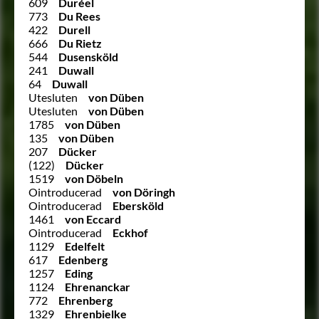
609
Duréel
773
Du Rees
422
Durell
666
Du Rietz
544
Dusensköld
241
Duwall
64
Duwall
Utesluten
von Düben
Utesluten
von Düben
1785
von Düben
135
von Düben
207
Dücker
(122)
Dücker
1519
von Döbeln
Ointroducerad
von Döringh
Ointroducerad
Ebersköld
1461
von Eccard
Ointroducerad
Eckhof
1129
Edelfelt
617
Edenberg
1257
Eding
1124
Ehrenanckar
772
Ehrenberg
1329
Ehrenbielke