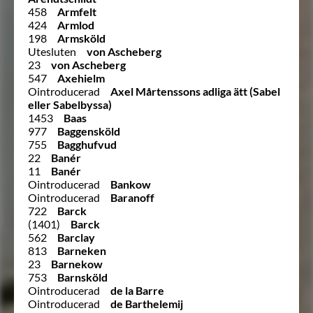
458
Armfelt
424
Armlod
198
Armsköld
Utesluten
von Ascheberg
23
von Ascheberg
547
Axehielm
Ointroducerad
Axel Mårtenssons adliga ätt (Sabel
eller Sabelbyssa)
1453
Baas
977
Baggensköld
755
Bagghufvud
22
Banér
11
Banér
Ointroducerad
Bankow
Ointroducerad
Baranoff
722
Barck
(1401)
Barck
562
Barclay
813
Barneken
23
Barnekow
753
Barnsköld
Ointroducerad
de la Barre
Ointroducerad
de Barthelemij