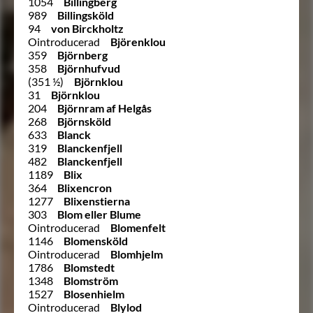
1054
Billingberg
989
Billingsköld
94
von Birckholtz
Ointroducerad
Björenklou
359
Björnberg
358
Björnhufvud
(351 ½)
Björnklou
31
Björnklou
204
Björnram af Helgås
268
Björnsköld
633
Blanck
319
Blanckenfjell
482
Blanckenfjell
1189
Blix
364
Blixencron
1277
Blixenstierna
303
Blom eller Blume
Ointroducerad
Blomenfelt
1146
Blomensköld
Ointroducerad
Blomhjelm
1786
Blomstedt
1348
Blomström
1527
Blosenhielm
Ointroducerad
Blylod