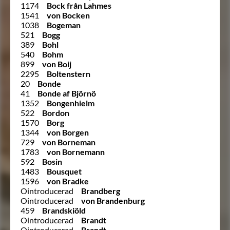
1174
Bock från Lahmes
1541
von Bocken
1038
Bogeman
521
Bogg
389
Bohl
540
Bohm
899
von Boij
2295
Boltenstern
20
Bonde
41
Bonde af Björnö
1352
Bongenhielm
522
Bordon
1570
Borg
1344
von Borgen
729
von Borneman
1783
von Bornemann
592
Bosin
1483
Bousquet
1596
von Bradke
Ointroducerad
Brandberg
Ointroducerad
von Brandenburg
459
Brandskiöld
Ointroducerad
Brandt
Ointroducerad
Brandt