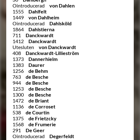
Ointroducerad
von Dahlen
1555
Dahlfelt
1449
von Dahlheim
Ointroducerad
Dahlsköld
1864
Dahlstierna
711
Danckwardt
1412
Danckwardt
Utesluten
von Danckwardt
408
Danckwardt-Lillieström
1373
Dannerhielm
1383
Daurer
1256
de Behm
763
de Besche
944
de Besche
1253
de Besche
1300
de Besche
1472
de Briant
1136
de Corroset
538
de Courtin
1375
de Frietzcky
1568
de Frumerie
291
De Geer
Ointroducerad
Degerfeldt