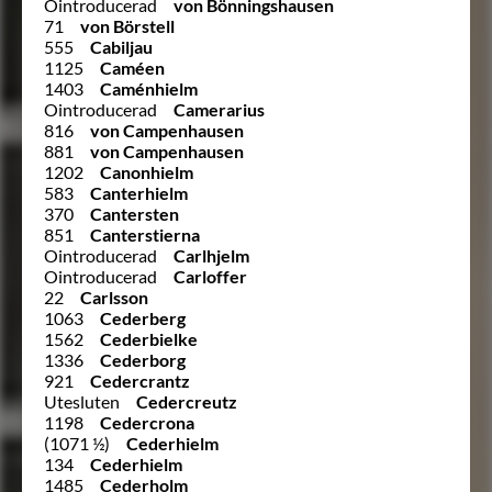
Ointroducerad
von Bönningshausen
71
von Börstell
555
Cabiljau
1125
Caméen
1403
Caménhielm
Ointroducerad
Camerarius
816
von Campenhausen
881
von Campenhausen
1202
Canonhielm
583
Canterhielm
370
Cantersten
851
Canterstierna
Ointroducerad
Carlhjelm
Ointroducerad
Carloffer
22
Carlsson
1063
Cederberg
1562
Cederbielke
1336
Cederborg
921
Cedercrantz
Utesluten
Cedercreutz
1198
Cedercrona
(1071 ½)
Cederhielm
134
Cederhielm
1485
Cederholm