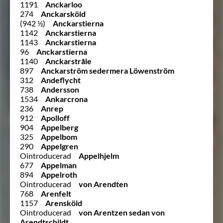
1191
Anckarloo
274
Anckarsköld
(942 ½)
Anckarstierna
1142
Anckarstierna
1143
Anckarstierna
96
Anckarstierna
1140
Anckarstråle
897
Anckarström sedermera Löwenström
312
Andeflycht
738
Andersson
1534
Ankarcrona
236
Anrep
912
Apolloff
904
Appelberg
325
Appelbom
290
Appelgren
Ointroducerad
Appelhjelm
677
Appelman
894
Appelroth
Ointroducerad
von Arendten
768
Arenfelt
1157
Arensköld
Ointroducerad
von Arentzen sedan von
Arendtschildt