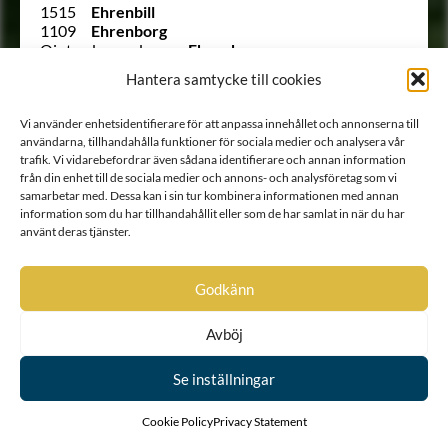
1515
Ehrenbill
1109
Ehrenborg
Ointroducerad
von Ehrenburg
1003
Ehrenbusch
Hantera samtycke till cookies
823
Ehrencrantz
1339
Ehrencreutz
879
Ehrencrona
Vi använder enhetsidentifierare för att anpassa innehållet och annonserna till
användarna, tillhandahålla funktioner för sociala medier och analysera vår
985
Ehrenfels
trafik. Vi vidarebefordrar även sådana identifierare och annan information
890
Ehrenfelt
från din enhet till de sociala medier och annons- och analysföretag som vi
952
Ehrenflycht
samarbetar med. Dessa kan i sin tur kombinera informationen med annan
1749 B
von Ehrenheim
information som du har tillhandahållit eller som de har samlat in när du har
846
Ehrenhielm
använt deras tjänster.
1417
Ehrenhoff
Ointroducerad
Ehrenholm
871
Ehrenklo
Godkänn
1010 B
Ehrenkrook
1354
Ehrenman
Avböj
1261
Ehrenmarck
1313
Ehrenpreus
Ointroducerad
Ehrenprijs (Äreprijs eller
Se inställningar
Ährenprijs)
Ointroducerad
Ehrenreuter
Cookie Policy
Privacy Statement
Ointroducerad
Ehrenroos