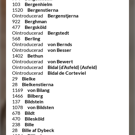
103
Bergenhielm
1520
Bergenstierna
Ointroducerad
Bergenstjerna
922
Berghman
477
Bergsköld
Ointroducerad
Bergstedt
568
Berling
Ointroducerad
von Bernds
Ointroducerad
von Besser
1402
Bethun
Ointroducerad
von Bewert
Ointroducerad
Bidal (d’Asfeld) (Asfeld)
Ointroducerad
Bidal de Corteviel
29
Bielke
28
Bielkenstierna
1169
von Bilang
1466
Bilberg
137
Bildstein
1078
von Bildsten
678
Bildt
470
Bilesköld
238
Bille
28
Bille af Dybeck