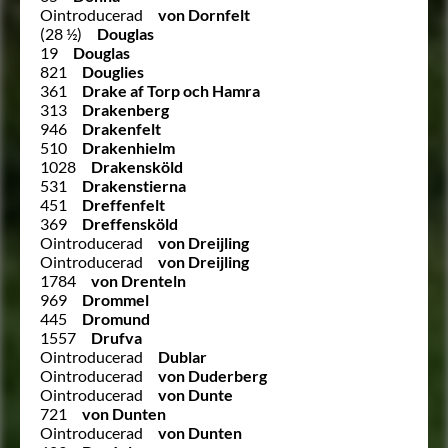
Ointroducerad
von Dornfelt
(28 ½)
Douglas
19
Douglas
821
Douglies
361
Drake af Torp och Hamra
313
Drakenberg
946
Drakenfelt
510
Drakenhielm
1028
Drakensköld
531
Drakenstierna
451
Dreffenfelt
369
Dreffensköld
Ointroducerad
von Dreijling
Ointroducerad
von Dreijling
1784
von Drenteln
969
Drommel
445
Dromund
1557
Drufva
Ointroducerad
Dublar
Ointroducerad
von Duderberg
Ointroducerad
von Dunte
721
von Dunten
Ointroducerad
von Dunten