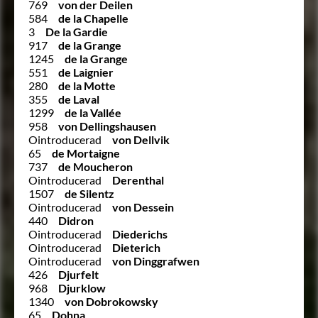
769
von der Deilen
584
de la Chapelle
3
De la Gardie
917
de la Grange
1245
de la Grange
551
de Laignier
280
de la Motte
355
de Laval
1299
de la Vallée
958
von Dellingshausen
Ointroducerad
von Dellvik
65
de Mortaigne
737
de Moucheron
Ointroducerad
Derenthal
1507
de Silentz
Ointroducerad
von Dessein
440
Didron
Ointroducerad
Diederichs
Ointroducerad
Dieterich
Ointroducerad
von Dinggrafwen
426
Djurfelt
968
Djurklow
1340
von Dobrokowsky
65
Dohna