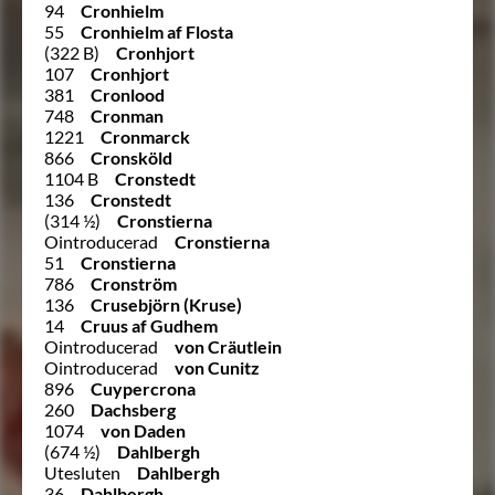
94
Cronhielm
55
Cronhielm af Flosta
(322 B)
Cronhjort
107
Cronhjort
381
Cronlood
748
Cronman
1221
Cronmarck
866
Cronsköld
1104 B
Cronstedt
136
Cronstedt
(314 ½)
Cronstierna
Ointroducerad
Cronstierna
51
Cronstierna
786
Cronström
136
Crusebjörn (Kruse)
14
Cruus af Gudhem
Ointroducerad
von Cräutlein
Ointroducerad
von Cunitz
896
Cuypercrona
260
Dachsberg
1074
von Daden
(674 ½)
Dahlbergh
Utesluten
Dahlbergh
36
Dahlbergh