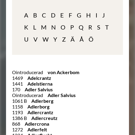
A
B
C
D
E
F
G
H
I
J
K
L
M
N
O
P
Q
R
S
T
U
V
W
Y
Z
Ä
Å
Ö
Ointroducerad
von Ackerbom
1469
Adelcrantz
1441
Adelstierna
170
Adler Salvius
Ointroducerad
Adler Salvius
1061 B
Adlerberg
1158
Adlerborg
1193
Adlercrantz
1386 B
Adlercreutz
868
Adlercrona
1272
Adlerfelt