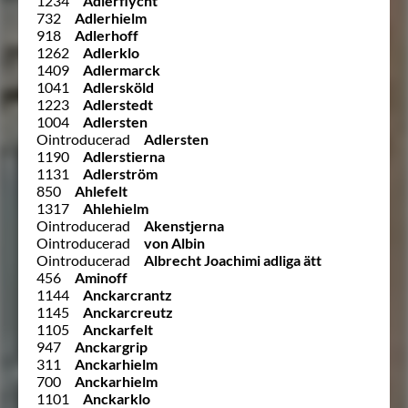
1234
Adlerflycht
732
Adlerhielm
918
Adlerhoff
1262
Adlerklo
1409
Adlermarck
1041
Adlersköld
1223
Adlerstedt
1004
Adlersten
Ointroducerad
Adlersten
1190
Adlerstierna
1131
Adlerström
850
Ahlefelt
1317
Ahlehielm
Ointroducerad
Akenstjerna
Ointroducerad
von Albin
Ointroducerad
Albrecht Joachimi adliga ätt
456
Aminoff
1144
Anckarcrantz
1145
Anckarcreutz
1105
Anckarfelt
947
Anckargrip
311
Anckarhielm
700
Anckarhielm
1101
Anckarklo