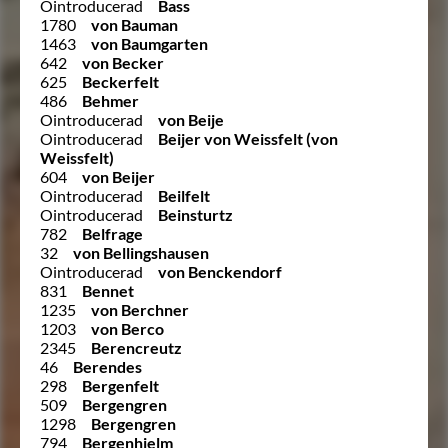
Ointroducerad
Bass
1780
von Bauman
1463
von Baumgarten
642
von Becker
625
Beckerfelt
486
Behmer
Ointroducerad
von Beije
Ointroducerad
Beijer von Weissfelt (von
Weissfelt)
604
von Beijer
Ointroducerad
Beilfelt
Ointroducerad
Beinsturtz
782
Belfrage
32
von Bellingshausen
Ointroducerad
von Benckendorf
831
Bennet
1235
von Berchner
1203
von Berco
2345
Berencreutz
46
Berendes
298
Bergenfelt
509
Bergengren
1298
Bergengren
794
Bergenhielm