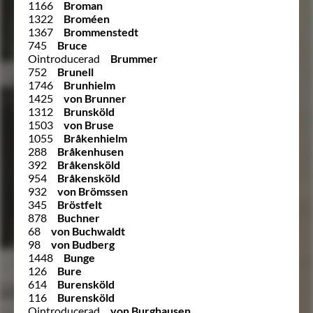
1166
Broman
1322
Broméen
1367
Brommenstedt
745
Bruce
Ointroducerad
Brummer
752
Brunell
1746
Brunhielm
1425
von Brunner
1312
Brunsköld
1503
von Bruse
1055
Bråkenhielm
288
Bråkenhusen
392
Bråkensköld
954
Bråkensköld
932
von Brömssen
345
Bröstfelt
878
Buchner
68
von Buchwaldt
98
von Budberg
1448
Bunge
126
Bure
614
Burensköld
116
Burensköld
Ointroducerad
von Burghausen