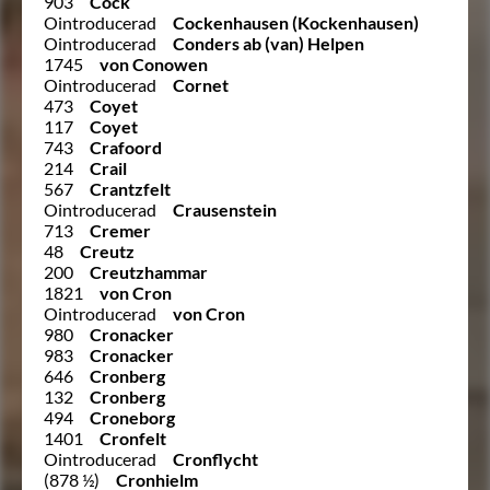
903
Cock
Ointroducerad
Cockenhausen (Kockenhausen)
Ointroducerad
Conders ab (van) Helpen
1745
von Conowen
Ointroducerad
Cornet
473
Coyet
117
Coyet
743
Crafoord
214
Crail
567
Crantzfelt
Ointroducerad
Crausenstein
713
Cremer
48
Creutz
200
Creutzhammar
1821
von Cron
Ointroducerad
von Cron
980
Cronacker
983
Cronacker
646
Cronberg
132
Cronberg
494
Croneborg
1401
Cronfelt
Ointroducerad
Cronflycht
(878 ½)
Cronhielm