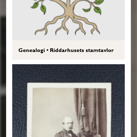
Genealogi
•
Riddarhusets stamtavlor