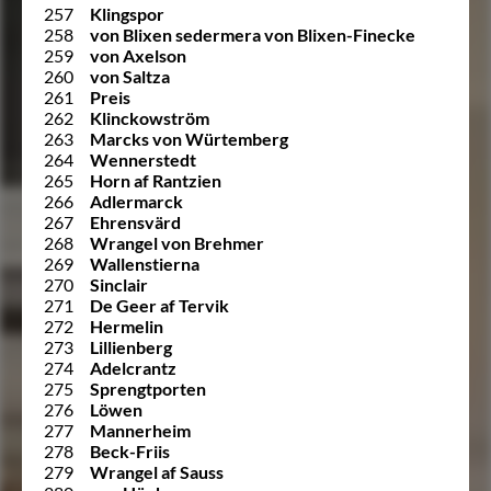
257
Klingspor
258
von Blixen sedermera von Blixen-Finecke
259
von Axelson
260
von Saltza
261
Preis
262
Klinckowström
263
Marcks von Würtemberg
264
Wennerstedt
265
Horn af Rantzien
266
Adlermarck
267
Ehrensvärd
268
Wrangel von Brehmer
269
Wallenstierna
270
Sinclair
271
De Geer af Tervik
272
Hermelin
273
Lillienberg
274
Adelcrantz
275
Sprengtporten
276
Löwen
277
Mannerheim
278
Beck-Friis
279
Wrangel af Sauss