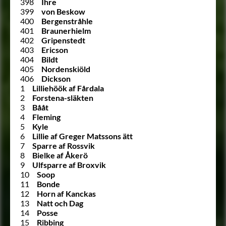
398
Ihre
399
von Beskow
400
Bergenstråhle
401
Braunerhielm
402
Gripenstedt
403
Ericson
404
Bildt
405
Nordenskiöld
406
Dickson
1
Lilliehöök af Fårdala
2
Forstena-släkten
3
Bååt
4
Fleming
5
Kyle
6
Lillie af Greger Matssons ätt
7
Sparre af Rossvik
8
Bielke af Åkerö
9
Ulfsparre af Broxvik
10
Soop
11
Bonde
12
Horn af Kanckas
13
Natt och Dag
14
Posse
15
Ribbing