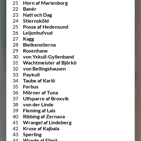
21
Horn af Marienborg
22
Banér
23
Natt och Dag
24
Stiernsköld
25
Posse af Hedensund
26
Leijonhufvud
27
Kagg
28
Bielkenstierna
29
Rosenhane
30
von Yxkull-Gyllenband
31
Wachtmeister af Björkö
32
von Bellingshausen
33
Paykull
34
Taube af Karlö
35
Forbus
36
Mörner af Tuna
37
Ulfsparre af Broxvik
38
von der Linde
39
Fleming af Lais
40
Ribbing af Zernava
41
Wrangel af Lindeberg
42
Kruse af Kajbala
43
Sperling
44
Wrede af Elimä