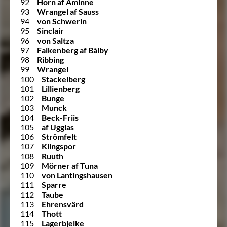
92
Horn af Åminne
93
Wrangel af Sauss
94
von Schwerin
95
Sinclair
96
von Saltza
97
Falkenberg af Bålby
98
Ribbing
99
Wrangel
100
Stackelberg
101
Lillienberg
102
Bunge
103
Munck
104
Beck-Friis
105
af Ugglas
106
Strömfelt
107
Klingspor
108
Ruuth
109
Mörner af Tuna
110
von Lantingshausen
111
Sparre
112
Taube
113
Ehrensvärd
114
Thott
115
Lagerbjelke