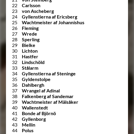
22
Carlsson
23
von Ascheberg
24
Gyllenstierna af Ericsberg
25
Wachtmeister af Johannishus
26
Fleming
27
Wrede
28
Sperling
29
Bielke
30
Lichton
31
Hastfer
32
Lindschöld
33
Stålarm
34
Gyllenstierna af Steninge
35
Gyldenstolpe
36
Dahlbergh
37
Wrangel af Adinal
38
Falkenberg af Sandemar
39
Wachtmeister af Mälsåker
40
Wallenstedt
41
Bonde af Björnö
42
Gyllenborg
43
Mellin
44
Polus