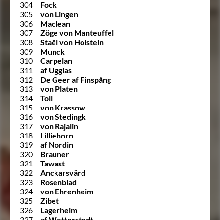
304
Fock
305
von Lingen
306
Maclean
307
Zöge von Manteuffel
308
Staël von Holstein
309
Munck
310
Carpelan
311
af Ugglas
312
De Geer af Finspång
313
von Platen
314
Toll
315
von Krassow
316
von Stedingk
317
von Rajalin
318
Lilliehorn
319
af Nordin
320
Brauner
321
Tawast
322
Anckarsvärd
323
Rosenblad
324
von Ehrenheim
325
Zibet
326
Lagerheim
327
af Wetterstedt