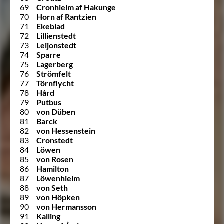
69
Cronhielm af Hakunge
70
Horn af Rantzien
71
Ekeblad
72
Lillienstedt
73
Leijonstedt
74
Sparre
75
Lagerberg
76
Strömfelt
77
Törnflycht
78
Hård
79
Putbus
80
von Düben
81
Barck
82
von Hessenstein
83
Cronstedt
84
Löwen
85
von Rosen
86
Hamilton
87
Löwenhielm
88
von Seth
89
von Höpken
90
von Hermansson
91
Kalling