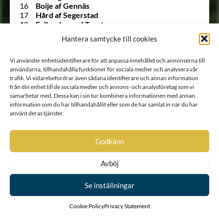
16
Boije af Gennäs
17
Hård af Segerstad
18
Falkenberg af Trystorp
19
Ulfeldt
Hantera samtycke till cookies
20
Holck
21
Krabbe af Krageholm
Vi använder enhetsidentifierare för att anpassa innehållet och annonserna till
22
Urne
användarna, tillhandahålla funktioner för sociala medier och analysera vår
23
Barnekow
trafik. Vi vidarebefordrar även sådana identifierare och annan information
24
Ramel
från din enhet till de sociala medier och annons- och analysföretag som vi
25
Walkendorff
samarbetar med. Dessa kan i sin tur kombinera informationen med annan
26
Tott
information som du har tillhandahållit eller som de har samlat in när du har
27
Gädda
använt deras tjänster.
28
Bille af Dybeck
29
Gyllenstierna af Svaneholm
30
Lindenov
Godkänn
31
Björnklou
32
Stålarm
Avböj
33
Ehrenstéen
34
Lilliecrona
35
Ekeblad
Se inställningar
36
Trolle
37
Rosenstråle
Cookie Policy
Privacy Statement
1303 A
Siöstierna