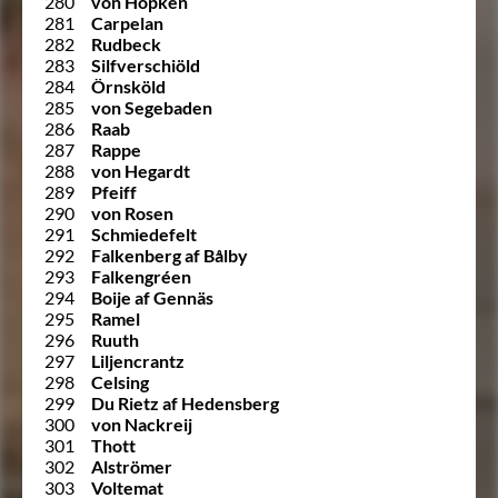
280
von Höpken
281
Carpelan
282
Rudbeck
283
Silfverschiöld
284
Örnsköld
285
von Segebaden
286
Raab
287
Rappe
288
von Hegardt
289
Pfeiff
290
von Rosen
291
Schmiedefelt
292
Falkenberg af Bålby
293
Falkengréen
294
Boije af Gennäs
295
Ramel
296
Ruuth
297
Liljencrantz
298
Celsing
299
Du Rietz af Hedensberg
300
von Nackreij
301
Thott
302
Alströmer
303
Voltemat