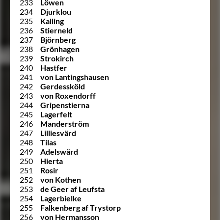
233
Löwen
234
Djurklou
235
Kalling
236
Stierneld
237
Björnberg
238
Grönhagen
239
Strokirch
240
Hastfer
241
von Lantingshausen
242
Gerdessköld
243
von Roxendorff
244
Gripenstierna
245
Lagerfelt
246
Manderström
247
Lilliesvärd
248
Tilas
249
Adelswärd
250
Hierta
251
Rosir
252
von Kothen
253
de Geer af Leufsta
254
Lagerbielke
255
Falkenberg af Trystorp
256
von Hermansson