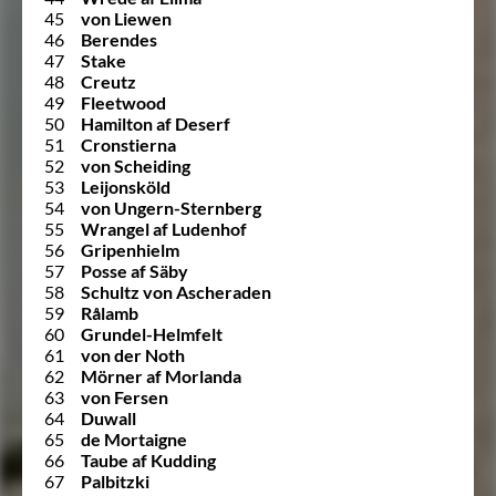
45
von Liewen
46
Berendes
47
Stake
48
Creutz
49
Fleetwood
50
Hamilton af Deserf
51
Cronstierna
52
von Scheiding
53
Leijonsköld
54
von Ungern-Sternberg
55
Wrangel af Ludenhof
56
Gripenhielm
57
Posse af Säby
58
Schultz von Ascheraden
59
Rålamb
60
Grundel-Helmfelt
61
von der Noth
62
Mörner af Morlanda
63
von Fersen
64
Duwall
65
de Mortaigne
66
Taube af Kudding
67
Palbitzki