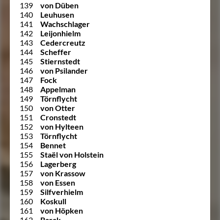
139
von Düben
140
Leuhusen
141
Wachschlager
142
Leijonhielm
143
Cedercreutz
144
Scheffer
145
Stiernstedt
146
von Psilander
147
Fock
148
Appelman
149
Törnflycht
150
von Otter
151
Cronstedt
152
von Hylteen
153
Törnflycht
154
Bennet
155
Staël von Holstein
156
Lagerberg
157
von Krassow
158
von Essen
159
Silfverhielm
160
Koskull
161
von Höpken
162
Barck