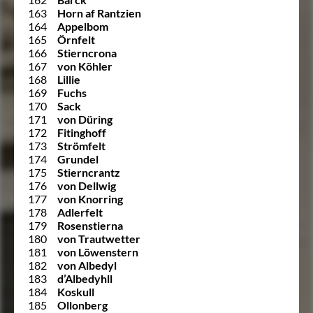
163
Horn af Rantzien
164
Appelbom
165
Örnfelt
166
Stierncrona
167
von Köhler
168
Lillie
169
Fuchs
170
Sack
171
von Düring
172
Fitinghoff
173
Strömfelt
174
Grundel
175
Stierncrantz
176
von Dellwig
177
von Knorring
178
Adlerfelt
179
Rosenstierna
180
von Trautwetter
181
von Löwenstern
182
von Albedyl
183
d’Albedyhll
184
Koskull
185
Ollonberg