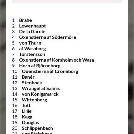
1
Brahe
2
Lewenhaupt
3
De la Gardie
4
Oxenstierna af Södermöre
5
von Thurn
6
af Wasaborg
7
Torstensson
8
Oxenstierna af Korsholm och Wasa
9
Horn af Björneborg
10
Oxenstierna af Croneborg
11
Banér
12
Stenbock
13
Wrangel af Salmis
14
von Königsmarck
15
Wittenberg
16
Tott
17
Lillie
18
Kagg
19
Douglas
20
Schlippenbach
21
von Steinberg