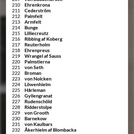
210
Ehrenkrona
211
Cederström
212
Palmfelt
213
Armfelt
214
Bunge
215
Lilliecreutz
216
Ribbing af Koberg
217
Reuterholm
218
Ehrenpreus
219
Wrangel af Sauss
220
Palmstierna
221
von Seth
222
Broman
223
von Nolcken
224
Löwenhielm
225
Hårleman
226
Gyllengranat
227
Rudenschöld
228
Ridderstolpe
229
von Grooth
230
Barnekow
231
von Kaulbars
232
Åkerhielm af Blombacka