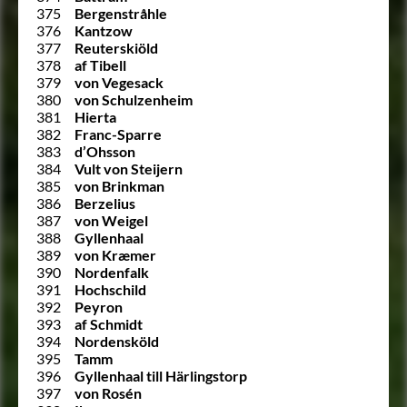
375
Bergenstråhle
376
Kantzow
377
Reuterskiöld
378
af Tibell
379
von Vegesack
380
von Schulzenheim
381
Hierta
382
Franc-Sparre
383
d’Ohsson
384
Vult von Steijern
385
von Brinkman
386
Berzelius
387
von Weigel
388
Gyllenhaal
389
von Kræmer
390
Nordenfalk
391
Hochschild
392
Peyron
393
af Schmidt
394
Nordensköld
395
Tamm
396
Gyllenhaal till Härlingstorp
397
von Rosén