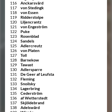
116
Anckarsvärd
117
von Stedingk
118
von Essen
119
Ridderstolpe
120
Liljencrantz
121
von Engeström
122
Puke
123
Rosenblad
124
Sandels
125
Adlercreutz
126
von Platen
127
Toll
128
Barnekow
129
Tawast
130
Adlersparre
131
De Geer af Leufsta
132
Fleming
133
Snoilsky
134
Lagerbring
135
Cederström
136
af Wetterstedt
137
Skjöldebrand
138
Adelswärd