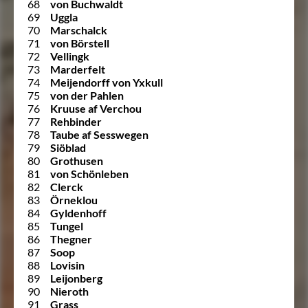
68
von Buchwaldt
69
Uggla
70
Marschalck
71
von Börstell
72
Vellingk
73
Marderfelt
74
Meijendorff von Yxkull
75
von der Pahlen
76
Kruuse af Verchou
77
Rehbinder
78
Taube af Sesswegen
79
Siöblad
80
Grothusen
81
von Schönleben
82
Clerck
83
Örneklou
84
Gyldenhoff
85
Tungel
86
Thegner
87
Soop
88
Lovisin
89
Leijonberg
90
Nieroth
91
Grass