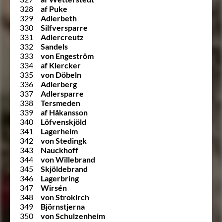
328
af Puke
329
Adlerbeth
330
Silfversparre
331
Adlercreutz
332
Sandels
333
von Engeström
334
af Klercker
335
von Döbeln
336
Adlerberg
337
Adlersparre
338
Tersmeden
339
af Håkansson
340
Löfvenskjöld
341
Lagerheim
342
von Stedingk
343
Nauckhoff
344
von Willebrand
345
Skjöldebrand
346
Lagerbring
347
Wirsén
348
von Strokirch
349
Björnstjerna
350
von Schulzenheim