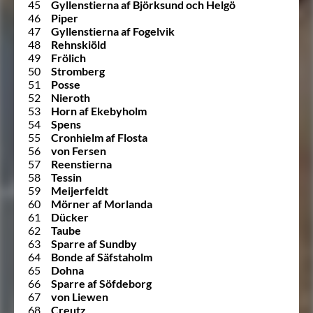
45
Gyllenstierna af Björksund och Helgö
46
Piper
47
Gyllenstierna af Fogelvik
48
Rehnskiöld
49
Frölich
50
Stromberg
51
Posse
52
Nieroth
53
Horn af Ekebyholm
54
Spens
55
Cronhielm af Flosta
56
von Fersen
57
Reenstierna
58
Tessin
59
Meijerfeldt
60
Mörner af Morlanda
61
Dücker
62
Taube
63
Sparre af Sundby
64
Bonde af Säfstaholm
65
Dohna
66
Sparre af Söfdeborg
67
von Liewen
68
Creutz