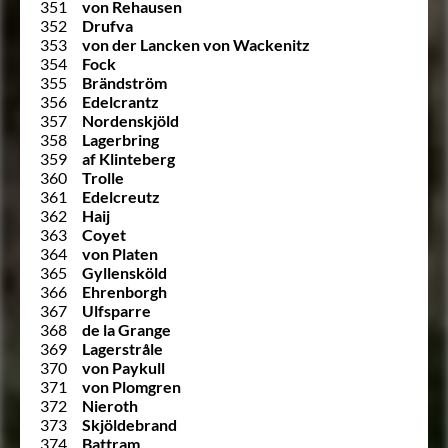
351
von Rehausen
352
Drufva
353
von der Lancken von Wackenitz
354
Fock
355
Brändström
356
Edelcrantz
357
Nordenskjöld
358
Lagerbring
359
af Klinteberg
360
Trolle
361
Edelcreutz
362
Haij
363
Coyet
364
von Platen
365
Gyllensköld
366
Ehrenborgh
367
Ulfsparre
368
de la Grange
369
Lagerstråle
370
von Paykull
371
von Plomgren
372
Nieroth
373
Skjöldebrand
374
Battram