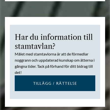
Har du information till
stamtavlan?
Målet med stamtavlorna är att de förmedlar
noggrann och uppdaterad kunskap om ätterna i
gångna tider. Tack på förhand för ditt bidrag till
det!
TILLÄGG / RÄTTELSE