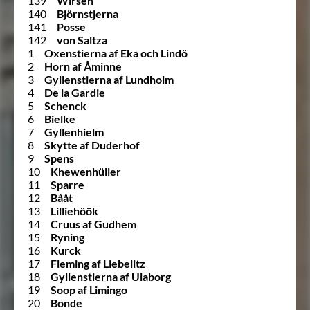
139
Wirsén
140
Björnstjerna
141
Posse
142
von Saltza
1
Oxenstierna af Eka och Lindö
2
Horn af Åminne
3
Gyllenstierna af Lundholm
4
De la Gardie
5
Schenck
6
Bielke
7
Gyllenhielm
8
Skytte af Duderhof
9
Spens
10
Khewenhüller
11
Sparre
12
Bååt
13
Lilliehöök
14
Cruus af Gudhem
15
Ryning
16
Kurck
17
Fleming af Liebelitz
18
Gyllenstierna af Ulaborg
19
Soop af Limingo
20
Bonde