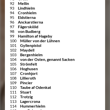
92
Mellin
93
Lindhielm
94
Cronhielm
95
Eldstierna
96
Anckarstierna
97
Fägerskiöld
98
von Budberg
99
Hamilton af Hageby
100
Müller von der Lühnen
101
Gyllenpistol
102
Maydell
103
Bergenhielm
104
von der Osten, genannt Sacken
105
Strömfelt
106
Hoghusen
107
Cronhjort
108
Lillieroth
109
Pincier
110
Taube af Odenkat
111
Stuart
112
Trotzig
113
Lagercrona
114
Hummerhielm