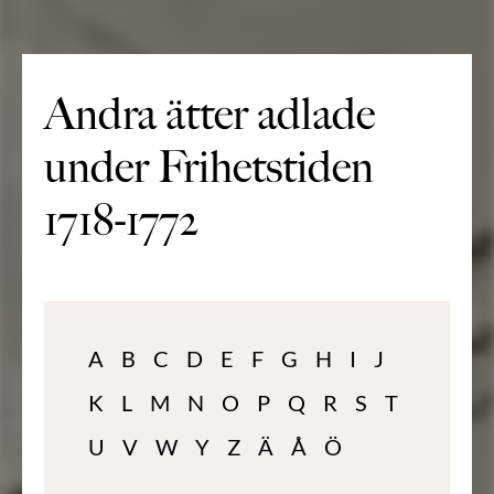
Andra ätter adlade
under Frihetstiden
1718-1772
A
B
C
D
E
F
G
H
I
J
K
L
M
N
O
P
Q
R
S
T
U
V
W
Y
Z
Ä
Å
Ö