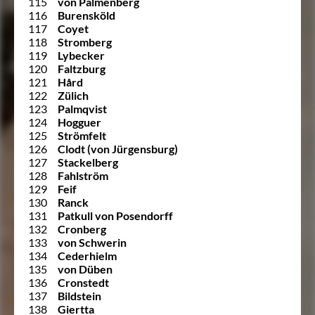
115
von Palmenberg
116
Burensköld
117
Coyet
118
Stromberg
119
Lybecker
120
Faltzburg
121
Hård
122
Zülich
123
Palmqvist
124
Hogguer
125
Strömfelt
126
Clodt (von Jürgensburg)
127
Stackelberg
128
Fahlström
129
Feif
130
Ranck
131
Patkull von Posendorff
132
Cronberg
133
von Schwerin
134
Cederhielm
135
von Düben
136
Cronstedt
137
Bildstein
138
Giertta