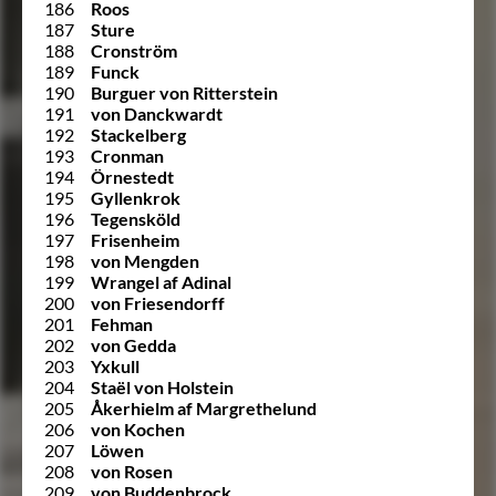
186
Roos
187
Sture
188
Cronström
189
Funck
190
Burguer von Ritterstein
191
von Danckwardt
192
Stackelberg
193
Cronman
194
Örnestedt
195
Gyllenkrok
196
Tegensköld
197
Frisenheim
198
von Mengden
199
Wrangel af Adinal
200
von Friesendorff
201
Fehman
202
von Gedda
203
Yxkull
204
Staël von Holstein
205
Åkerhielm af Margrethelund
206
von Kochen
207
Löwen
208
von Rosen
209
von Buddenbrock