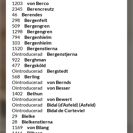
1203
von Berco
2345
Berencreutz
46
Berendes
298
Bergenfelt
509
Bergengren
1298
Bergengren
794
Bergenhielm
103
Bergenhielm
1520
Bergenstierna
Ointroducerad
Bergenstjerna
922
Berghman
477
Bergsköld
Ointroducerad
Bergstedt
568
Berling
Ointroducerad
von Bernds
Ointroducerad
von Besser
1402
Bethun
Ointroducerad
von Bewert
Ointroducerad
Bidal (d’Asfeld) (Asfeld)
Ointroducerad
Bidal de Corteviel
29
Bielke
28
Bielkenstierna
1169
von Bilang
1466
Bilberg