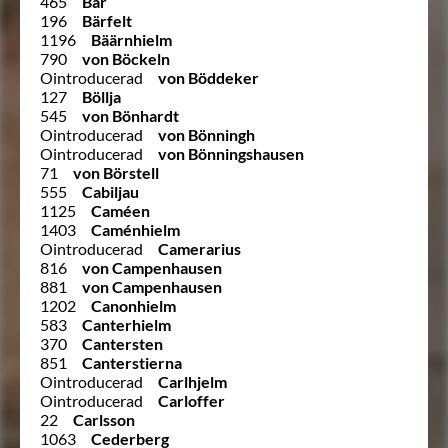
465
Bär
196
Bärfelt
1196
Bäärnhielm
790
von Böckeln
Ointroducerad
von Böddeker
127
Böllja
545
von Bönhardt
Ointroducerad
von Bönningh
Ointroducerad
von Bönningshausen
71
von Börstell
555
Cabiljau
1125
Caméen
1403
Caménhielm
Ointroducerad
Camerarius
816
von Campenhausen
881
von Campenhausen
1202
Canonhielm
583
Canterhielm
370
Cantersten
851
Canterstierna
Ointroducerad
Carlhjelm
Ointroducerad
Carloffer
22
Carlsson
1063
Cederberg