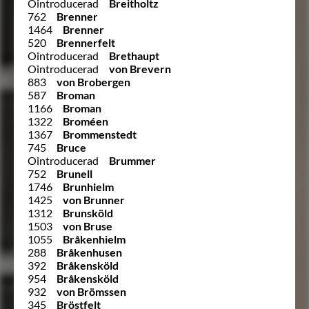
Ointroducerad
Breitholtz
762
Brenner
1464
Brenner
520
Brennerfelt
Ointroducerad
Brethaupt
Ointroducerad
von Brevern
883
von Brobergen
587
Broman
1166
Broman
1322
Broméen
1367
Brommenstedt
745
Bruce
Ointroducerad
Brummer
752
Brunell
1746
Brunhielm
1425
von Brunner
1312
Brunsköld
1503
von Bruse
1055
Bråkenhielm
288
Bråkenhusen
392
Bråkensköld
954
Bråkensköld
932
von Brömssen
345
Bröstfelt