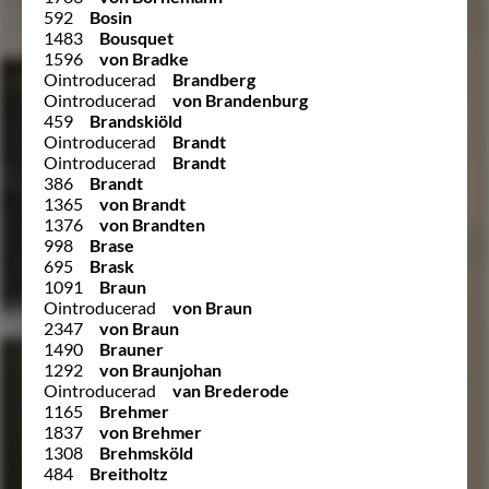
592
Bosin
1483
Bousquet
1596
von Bradke
Ointroducerad
Brandberg
Ointroducerad
von Brandenburg
459
Brandskiöld
Ointroducerad
Brandt
Ointroducerad
Brandt
386
Brandt
1365
von Brandt
1376
von Brandten
998
Brase
695
Brask
1091
Braun
Ointroducerad
von Braun
2347
von Braun
1490
Brauner
1292
von Braunjohan
Ointroducerad
van Brederode
1165
Brehmer
1837
von Brehmer
1308
Brehmsköld
484
Breitholtz