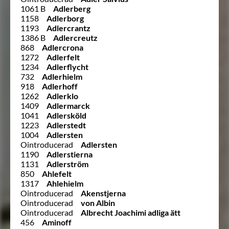
1061 B
Adlerberg
1158
Adlerborg
1193
Adlercrantz
1386 B
Adlercreutz
868
Adlercrona
1272
Adlerfelt
1234
Adlerflycht
732
Adlerhielm
918
Adlerhoff
1262
Adlerklo
1409
Adlermarck
1041
Adlersköld
1223
Adlerstedt
1004
Adlersten
Ointroducerad
Adlersten
1190
Adlerstierna
1131
Adlerström
850
Ahlefelt
1317
Ahlehielm
Ointroducerad
Akenstjerna
Ointroducerad
von Albin
Ointroducerad
Albrecht Joachimi adliga ätt
456
Aminoff