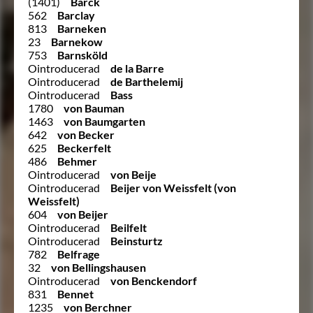
(1401)
Barck
562
Barclay
813
Barneken
23
Barnekow
753
Barnsköld
Ointroducerad
de la Barre
Ointroducerad
de Barthelemij
Ointroducerad
Bass
1780
von Bauman
1463
von Baumgarten
642
von Becker
625
Beckerfelt
486
Behmer
Ointroducerad
von Beije
Ointroducerad
Beijer von Weissfelt (von
Weissfelt)
604
von Beijer
Ointroducerad
Beilfelt
Ointroducerad
Beinsturtz
782
Belfrage
32
von Bellingshausen
Ointroducerad
von Benckendorf
831
Bennet
1235
von Berchner