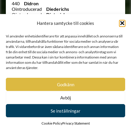
440
Didron
Ointroducerad
Diederichs
Ointroducerad
Dieterich
Ointroducerad
von Dinggrafwen
Hantera samtycke till cookies
426
Djurfelt
968
Djurklow
Vi använder enhetsidentifierare för att anpassa innehållet och annonserna till
1340
von Dobrokowsky
användarna, tillhandahålla funktioner för sociala medier och analysera vår
65
Dohna
trafik. Vi vidarebefordrar även sådana identifierare och annan information
Ointroducerad
von Dornfelt
från din enhet till de sociala medier och annons- och analysföretag som vi
(28 ½)
Douglas
samarbetar med. Dessa kan i sin tur kombinera informationen med annan
19
Douglas
information som du har tillhandahållit eller som de har samlat in när du har
821
Douglies
använt deras tjänster.
361
Drake af Torp och Hamra
313
Drakenberg
946
Drakenfelt
Godkänn
510
Drakenhielm
1028
Drakensköld
Avböj
531
Drakenstierna
451
Dreffenfelt
369
Dreffensköld
Se inställningar
Ointroducerad
von Dreijling
Ointroducerad
von Dreijling
Cookie Policy
Privacy Statement
1784
von Drenteln