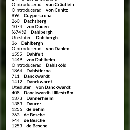
Ointroducerad
von Cräutlein
Ointroducerad
von Cunitz
896
Cuypercrona
260
Dachsberg
1074
von Daden
(674 ½)
Dahlbergh
Utesluten
Dahlbergh
36
Dahlbergh
Ointroducerad
von Dahlen
1555
Dahlfelt
1449
von Dahlheim
Ointroducerad
Dahlsköld
1864
Dahlstierna
711
Danckwardt
1412
Danckwardt
Utesluten
von Danckwardt
408
Danckwardt-Lillieström
1373
Dannerhielm
1383
Daurer
1256
de Behm
763
de Besche
944
de Besche
1253
de Besche