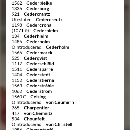
1562
Cederbielke
1336
Cederborg
921
Cedercrantz
Utesluten
Cedercreutz
1198
Cedercrona
(1071 ½)
Cederhielm
134
Cederhielm
1485
Cederholm
Ointroducerad
Cederholm
1565
Cedermarck
525
Cederqvist
1117
Cederschiöld
1511
Cedersparre
1404
Cederstedt
1152
Cederstierna
1563
Cederstråhle
1062
Cederström
1560 C
Celsing
Ointroducerad
von Ceumern
765
Charpentier
417
von Chemnitz
534
Chounfelt
Ointroducerad
von Christell
1956
Clementeoff