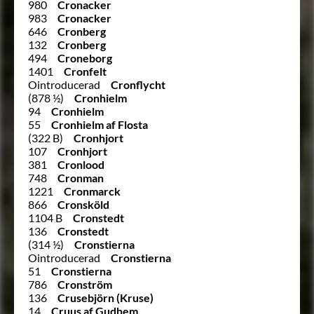
980
Cronacker
983
Cronacker
646
Cronberg
132
Cronberg
494
Croneborg
1401
Cronfelt
Ointroducerad
Cronflycht
(878 ½)
Cronhielm
94
Cronhielm
55
Cronhielm af Flosta
(322 B)
Cronhjort
107
Cronhjort
381
Cronlood
748
Cronman
1221
Cronmarck
866
Cronsköld
1104 B
Cronstedt
136
Cronstedt
(314 ½)
Cronstierna
Ointroducerad
Cronstierna
51
Cronstierna
786
Cronström
136
Crusebjörn (Kruse)
14
Cruus af Gudhem