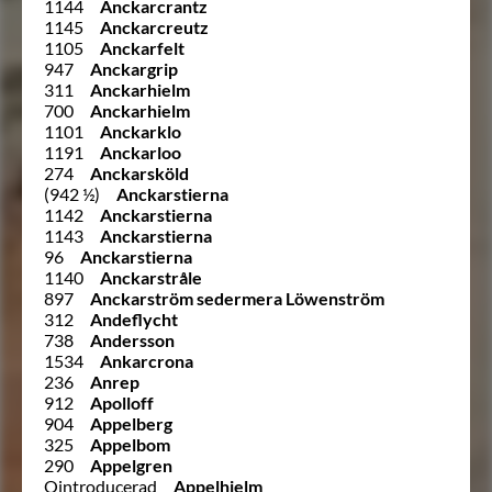
1144
Anckarcrantz
1145
Anckarcreutz
1105
Anckarfelt
947
Anckargrip
311
Anckarhielm
700
Anckarhielm
1101
Anckarklo
1191
Anckarloo
274
Anckarsköld
(942 ½)
Anckarstierna
1142
Anckarstierna
1143
Anckarstierna
96
Anckarstierna
1140
Anckarstråle
897
Anckarström sedermera Löwenström
312
Andeflycht
738
Andersson
1534
Ankarcrona
236
Anrep
912
Apolloff
904
Appelberg
325
Appelbom
290
Appelgren
Ointroducerad
Appelhjelm