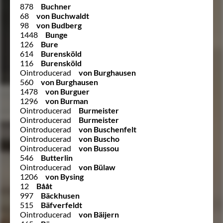
878
Buchner
68
von Buchwaldt
98
von Budberg
1448
Bunge
126
Bure
614
Burensköld
116
Burensköld
Ointroducerad
von Burghausen
560
von Burghausen
1478
von Burguer
1296
von Burman
Ointroducerad
Burmeister
Ointroducerad
Burmeister
Ointroducerad
von Buschenfelt
Ointroducerad
von Buscho
Ointroducerad
von Bussou
546
Butterlin
Ointroducerad
von Bülaw
1206
von Bysing
12
Bååt
997
Bäckhusen
515
Bäfverfeldt
Ointroducerad
von Bäijern