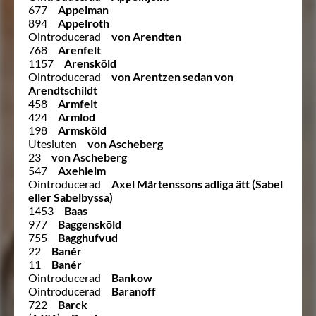
677
Appelman
894
Appelroth
Ointroducerad
von Arendten
768
Arenfelt
1157
Arensköld
Ointroducerad
von Arentzen sedan von
Arendtschildt
458
Armfelt
424
Armlod
198
Armsköld
Utesluten
von Ascheberg
23
von Ascheberg
547
Axehielm
Ointroducerad
Axel Mårtenssons adliga ätt (Sabel
eller Sabelbyssa)
1453
Baas
977
Baggensköld
755
Bagghufvud
22
Banér
11
Banér
Ointroducerad
Bankow
Ointroducerad
Baranoff
722
Barck