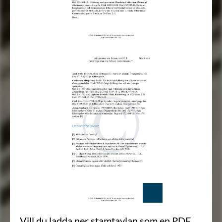
Vill du ladda ner stamtavlan som en PDF