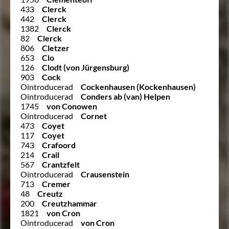
433
Clerck
442
Clerck
1382
Clerck
82
Clerck
806
Cletzer
653
Clo
126
Clodt (von Jürgensburg)
903
Cock
Ointroducerad
Cockenhausen (Kockenhausen)
Ointroducerad
Conders ab (van) Helpen
1745
von Conowen
Ointroducerad
Cornet
473
Coyet
117
Coyet
743
Crafoord
214
Crail
567
Crantzfelt
Ointroducerad
Crausenstein
713
Cremer
48
Creutz
200
Creutzhammar
1821
von Cron
Ointroducerad
von Cron