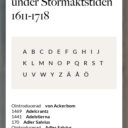
under Stormaktstiden
1611-1718
A
B
C
D
E
F
G
H
I
J
K
L
M
N
O
P
Q
R
S
T
U
V
W
Y
Z
Ä
Å
Ö
Ointroducerad
von Ackerbom
1469
Adelcrantz
1441
Adelstierna
170
Adler Salvius
Ointroducerad
Adler Salvius