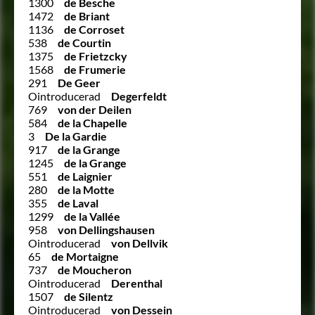
1300
de Besche
1472
de Briant
1136
de Corroset
538
de Courtin
1375
de Frietzcky
1568
de Frumerie
291
De Geer
Ointroducerad
Degerfeldt
769
von der Deilen
584
de la Chapelle
3
De la Gardie
917
de la Grange
1245
de la Grange
551
de Laignier
280
de la Motte
355
de Laval
1299
de la Vallée
958
von Dellingshausen
Ointroducerad
von Dellvik
65
de Mortaigne
737
de Moucheron
Ointroducerad
Derenthal
1507
de Silentz
Ointroducerad
von Dessein