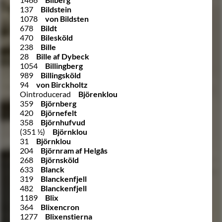
137
Bildstein
1078
von Bildsten
678
Bildt
470
Bilesköld
238
Bille
28
Bille af Dybeck
1054
Billingberg
989
Billingsköld
94
von Birckholtz
Ointroducerad
Björenklou
359
Björnberg
420
Björnefelt
358
Björnhufvud
(351 ½)
Björnklou
31
Björnklou
204
Björnram af Helgås
268
Björnsköld
633
Blanck
319
Blanckenfjell
482
Blanckenfjell
1189
Blix
364
Blixencron
1277
Blixenstierna