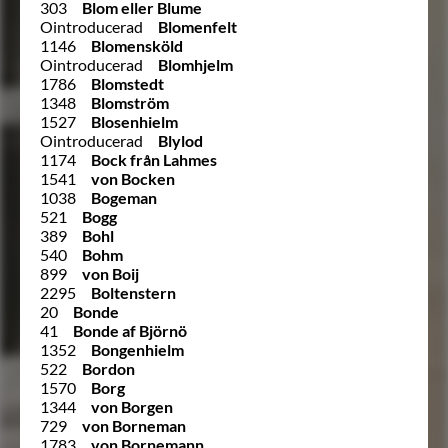
303
Blom eller Blume
Ointroducerad
Blomenfelt
1146
Blomensköld
Ointroducerad
Blomhjelm
1786
Blomstedt
1348
Blomström
1527
Blosenhielm
Ointroducerad
Blylod
1174
Bock från Lahmes
1541
von Bocken
1038
Bogeman
521
Bogg
389
Bohl
540
Bohm
899
von Boij
2295
Boltenstern
20
Bonde
41
Bonde af Björnö
1352
Bongenhielm
522
Bordon
1570
Borg
1344
von Borgen
729
von Borneman
1783
von Bornemann