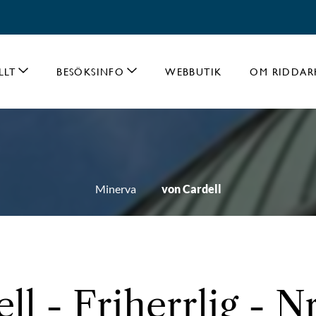
LLT
BESÖKSINFO
WEBBUTIK
OM RIDDAR
Minerva
von Cardell
ll - Friherrlig - Nr