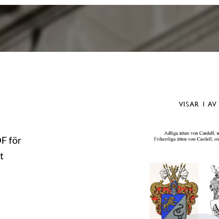
VISAR
1
AV
DF för
t