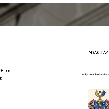
VISAR
1
AV
DF för
t