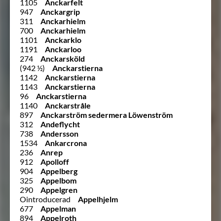
1105
Anckarfelt
947
Anckargrip
311
Anckarhielm
700
Anckarhielm
1101
Anckarklo
1191
Anckarloo
274
Anckarsköld
(942 ½)
Anckarstierna
1142
Anckarstierna
1143
Anckarstierna
96
Anckarstierna
1140
Anckarstråle
897
Anckarström sedermera Löwenström
312
Andeflycht
738
Andersson
1534
Ankarcrona
236
Anrep
912
Apolloff
904
Appelberg
325
Appelbom
290
Appelgren
Ointroducerad
Appelhjelm
677
Appelman
894
Appelroth