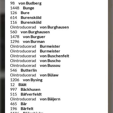
98
von Budberg
1448
Bunge
126
Bure
614
Burensköld
116
Burensköld
Ointroducerad
von Burghausen
560
von Burghausen
1478
von Burguer
1296
von Burman
Ointroducerad
Burmeister
Ointroducerad
Burmeister
Ointroducerad
von Buschenfelt
Ointroducerad
von Buscho
Ointroducerad
von Bussou
546
Butterlin
Ointroducerad
von Bülaw
1206
von Bysing
12
Bååt
997
Bäckhusen
515
Bäfverfeldt
Ointroducerad
von Bäijern
465
Bär
196
Bärfelt