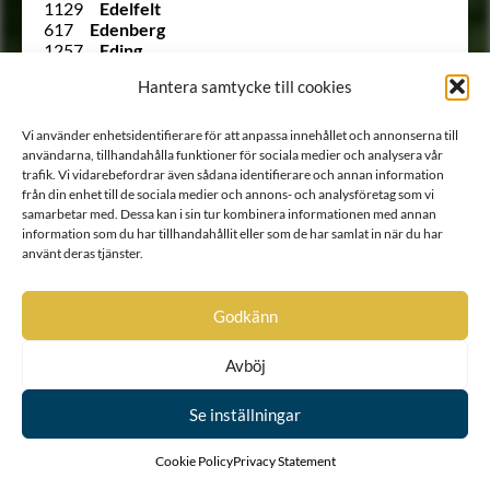
1129
Edelfelt
617
Edenberg
1257
Eding
1124
Ehrenanckar
Hantera samtycke till cookies
772
Ehrenberg
1329
Ehrenbielke
1515
Ehrenbill
Vi använder enhetsidentifierare för att anpassa innehållet och annonserna till
1109
Ehrenborg
användarna, tillhandahålla funktioner för sociala medier och analysera vår
Ointroducerad
von Ehrenburg
trafik. Vi vidarebefordrar även sådana identifierare och annan information
1003
Ehrenbusch
från din enhet till de sociala medier och annons- och analysföretag som vi
823
Ehrencrantz
samarbetar med. Dessa kan i sin tur kombinera informationen med annan
information som du har tillhandahållit eller som de har samlat in när du har
1339
Ehrencreutz
använt deras tjänster.
879
Ehrencrona
985
Ehrenfels
890
Ehrenfelt
Godkänn
952
Ehrenflycht
1749 B
von Ehrenheim
846
Ehrenhielm
Avböj
1417
Ehrenhoff
Ointroducerad
Ehrenholm
Se inställningar
871
Ehrenklo
1010 B
Ehrenkrook
Cookie Policy
Privacy Statement
1354
Ehrenman
1261
Ehrenmarck