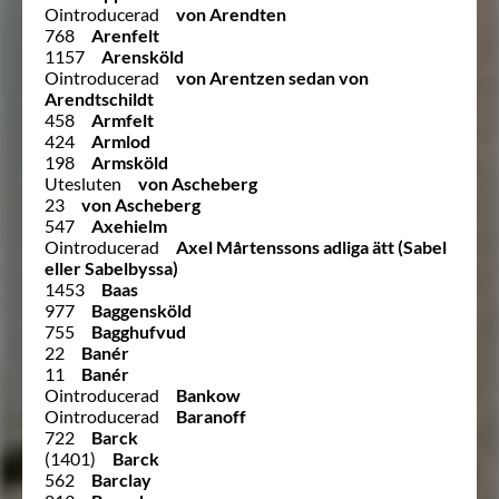
Ointroducerad
von Arendten
768
Arenfelt
1157
Arensköld
Ointroducerad
von Arentzen sedan von
Arendtschildt
458
Armfelt
424
Armlod
198
Armsköld
Utesluten
von Ascheberg
23
von Ascheberg
547
Axehielm
Ointroducerad
Axel Mårtenssons adliga ätt (Sabel
eller Sabelbyssa)
1453
Baas
977
Baggensköld
755
Bagghufvud
22
Banér
11
Banér
Ointroducerad
Bankow
Ointroducerad
Baranoff
722
Barck
(1401)
Barck
562
Barclay