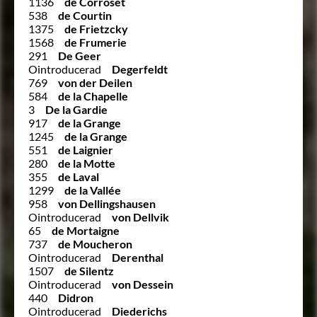
1136
de Corroset
538
de Courtin
1375
de Frietzcky
1568
de Frumerie
291
De Geer
Ointroducerad
Degerfeldt
769
von der Deilen
584
de la Chapelle
3
De la Gardie
917
de la Grange
1245
de la Grange
551
de Laignier
280
de la Motte
355
de Laval
1299
de la Vallée
958
von Dellingshausen
Ointroducerad
von Dellvik
65
de Mortaigne
737
de Moucheron
Ointroducerad
Derenthal
1507
de Silentz
Ointroducerad
von Dessein
440
Didron
Ointroducerad
Diederichs