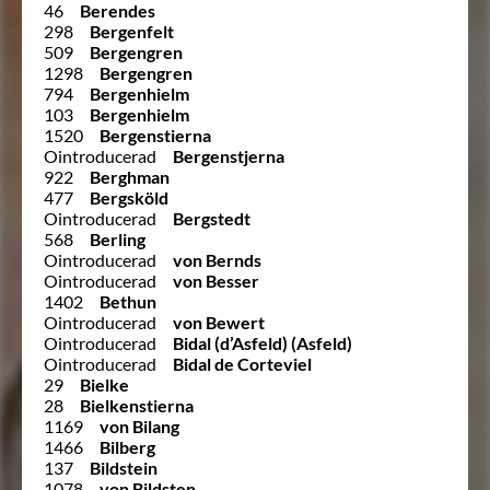
46
Berendes
298
Bergenfelt
509
Bergengren
1298
Bergengren
794
Bergenhielm
103
Bergenhielm
1520
Bergenstierna
Ointroducerad
Bergenstjerna
922
Berghman
477
Bergsköld
Ointroducerad
Bergstedt
568
Berling
Ointroducerad
von Bernds
Ointroducerad
von Besser
1402
Bethun
Ointroducerad
von Bewert
Ointroducerad
Bidal (d’Asfeld) (Asfeld)
Ointroducerad
Bidal de Corteviel
29
Bielke
28
Bielkenstierna
1169
von Bilang
1466
Bilberg
137
Bildstein
1078
von Bildsten