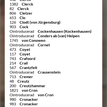
1382
Clerck
82
Clerck
806
Cletzer
653
Clo
126
Clodt (von Jürgensburg)
903
Cock
Ointroducerad
Cockenhausen (Kockenhausen)
Ointroducerad
Conders ab (van) Helpen
1745
von Conowen
Ointroducerad
Cornet
473
Coyet
117
Coyet
743
Crafoord
214
Crail
567
Crantzfelt
Ointroducerad
Crausenstein
713
Cremer
48
Creutz
200
Creutzhammar
1821
von Cron
Ointroducerad
von Cron
980
Cronacker
983
Cronacker