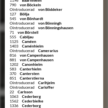
1196
Bäärnhielm
790
von Böckeln
Ointroducerad
von Böddeker
127
Böllja
545
von Bönhardt
Ointroducerad
von Bönningh
Ointroducerad
von Bönningshausen
71
von Börstell
555
Cabiljau
1125
Caméen
1403
Caménhielm
Ointroducerad
Camerarius
816
von Campenhausen
881
von Campenhausen
1202
Canonhielm
583
Canterhielm
370
Cantersten
851
Canterstierna
Ointroducerad
Carlhjelm
Ointroducerad
Carloffer
22
Carlsson
1063
Cederberg
1562
Cederbielke
1336
Cederborg