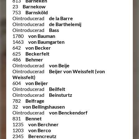
813
Barneken
23
Barnekow
753
Barnsköld
Ointroducerad
de la Barre
Ointroducerad
de Barthelemij
Ointroducerad
Bass
1780
von Bauman
1463
von Baumgarten
642
von Becker
625
Beckerfelt
486
Behmer
Ointroducerad
von Beije
Ointroducerad
Beijer von Weissfelt (von
Weissfelt)
604
von Beijer
Ointroducerad
Beilfelt
Ointroducerad
Beinsturtz
782
Belfrage
32
von Bellingshausen
Ointroducerad
von Benckendorf
831
Bennet
1235
von Berchner
1203
von Berco
2345
Berencreutz