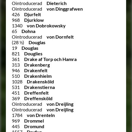
Ointroducerad
Dieterich
Ointroducerad
von Dinggrafwen
426
Djurfelt
968
Djurklow
1340
von Dobrokowsky
65
Dohna
Ointroducerad
von Dornfelt
(28 ½)
Douglas
19
Douglas
821
Douglies
361
Drake af Torp och Hamra
313
Drakenberg
946
Drakenfelt
510
Drakenhielm
1028
Drakensköld
531
Drakenstierna
451
Dreffenfelt
369
Dreffensköld
Ointroducerad
von Dreijling
Ointroducerad
von Dreijling
1784
von Drenteln
969
Drommel
445
Dromund
1557
Drufva