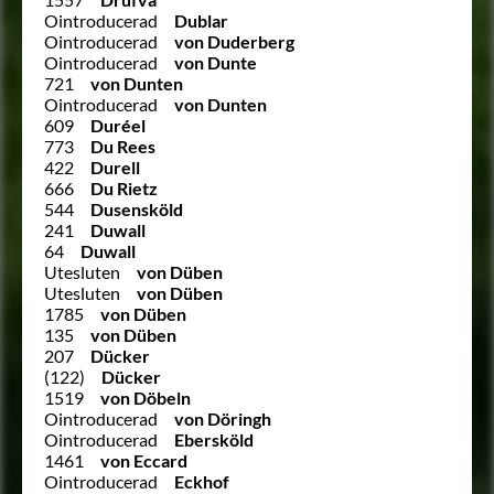
Ointroducerad
Dublar
Ointroducerad
von Duderberg
Ointroducerad
von Dunte
721
von Dunten
Ointroducerad
von Dunten
609
Duréel
773
Du Rees
422
Durell
666
Du Rietz
544
Dusensköld
241
Duwall
64
Duwall
Utesluten
von Düben
Utesluten
von Düben
1785
von Düben
135
von Düben
207
Dücker
(122)
Dücker
1519
von Döbeln
Ointroducerad
von Döringh
Ointroducerad
Ebersköld
1461
von Eccard
Ointroducerad
Eckhof