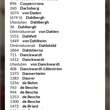
896
Cuypercrona
260
Dachsberg
1074
von Daden
(674 ½)
Dahlbergh
Utesluten
Dahlbergh
36
Dahlbergh
Ointroducerad
von Dahlen
1555
Dahlfelt
1449
von Dahlheim
Ointroducerad
Dahlsköld
1864
Dahlstierna
711
Danckwardt
1412
Danckwardt
Utesluten
von Danckwardt
408
Danckwardt-Lillieström
1373
Dannerhielm
1383
Daurer
1256
de Behm
763
de Besche
944
de Besche
1253
de Besche
1300
de Besche
1472
de Briant