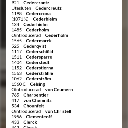
921
Cedercrantz
Utesluten
Cedercreutz
1198
Cedercrona
(1071 ½)
Cederhielm
134
Cederhielm
1485
Cederholm
Ointroducerad
Cederholm
1565
Cedermarck
525
Cederqvist
1117
Cederschiöld
1511
Cedersparre
1404
Cederstedt
1152
Cederstierna
1563
Cederstråhle
1062
Cederström
1560 C
Celsing
Ointroducerad
von Ceumern
765
Charpentier
417
von Chemnitz
534
Chounfelt
Ointroducerad
von Christell
1956
Clementeoff
433
Clerck
442
Clerck