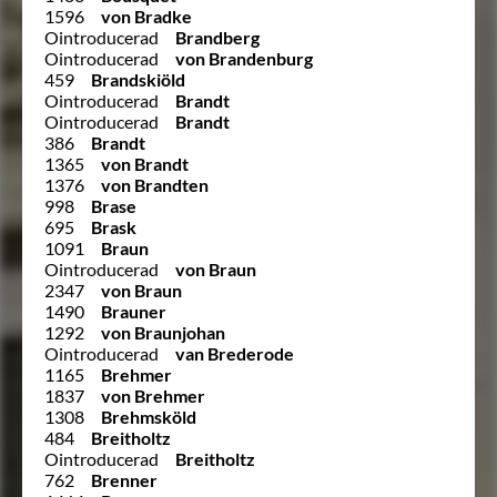
1596
von Bradke
Ointroducerad
Brandberg
Ointroducerad
von Brandenburg
459
Brandskiöld
Ointroducerad
Brandt
Ointroducerad
Brandt
386
Brandt
1365
von Brandt
1376
von Brandten
998
Brase
695
Brask
1091
Braun
Ointroducerad
von Braun
2347
von Braun
1490
Brauner
1292
von Braunjohan
Ointroducerad
van Brederode
1165
Brehmer
1837
von Brehmer
1308
Brehmsköld
484
Breitholtz
Ointroducerad
Breitholtz
762
Brenner