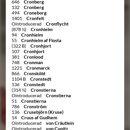
646
Cronberg
132
Cronberg
494
Croneborg
1401
Cronfelt
Ointroducerad
Cronflycht
(878 ½)
Cronhielm
94
Cronhielm
55
Cronhielm af Flosta
(322 B)
Cronhjort
107
Cronhjort
381
Cronlood
748
Cronman
1221
Cronmarck
866
Cronsköld
1104 B
Cronstedt
136
Cronstedt
(314 ½)
Cronstierna
Ointroducerad
Cronstierna
51
Cronstierna
786
Cronström
136
Crusebjörn (Kruse)
14
Cruus af Gudhem
Ointroducerad
von Cräutlein
Ointroducerad
von Cunitz