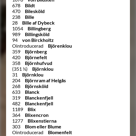
678
Bildt
470
Bilesköld
238
Bille
28
Bille af Dybeck
1054
Billingberg
989
Billingsköld
94
von Birckholtz
Ointroducerad
Björenklou
359
Björnberg
420
Björnefelt
358
Björnhufvud
(351 ½)
Björnklou
31
Björnklou
204
Björnram af Helgås
268
Björnsköld
633
Blanck
319
Blanckenfjell
482
Blanckenfjell
1189
Blix
364
Blixencron
1277
Blixenstierna
303
Blom eller Blume
Ointroducerad
Blomenfelt