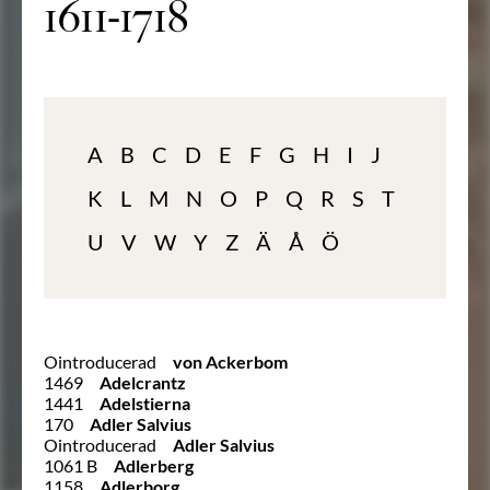
1611-1718
A
B
C
D
E
F
G
H
I
J
K
L
M
N
O
P
Q
R
S
T
U
V
W
Y
Z
Ä
Å
Ö
Ointroducerad
von Ackerbom
1469
Adelcrantz
1441
Adelstierna
170
Adler Salvius
Ointroducerad
Adler Salvius
1061 B
Adlerberg
1158
Adlerborg