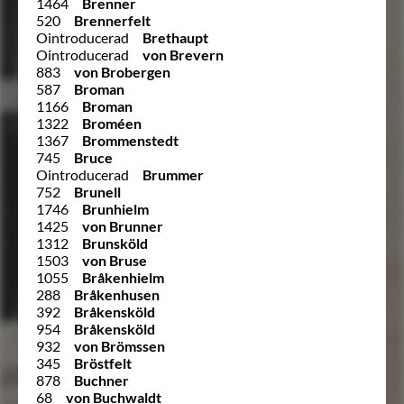
1464
Brenner
520
Brennerfelt
Ointroducerad
Brethaupt
Ointroducerad
von Brevern
883
von Brobergen
587
Broman
1166
Broman
1322
Broméen
1367
Brommenstedt
745
Bruce
Ointroducerad
Brummer
752
Brunell
1746
Brunhielm
1425
von Brunner
1312
Brunsköld
1503
von Bruse
1055
Bråkenhielm
288
Bråkenhusen
392
Bråkensköld
954
Bråkensköld
932
von Brömssen
345
Bröstfelt
878
Buchner
68
von Buchwaldt