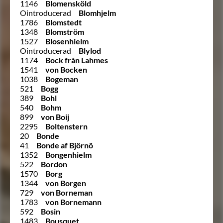
1146
Blomensköld
Ointroducerad
Blomhjelm
1786
Blomstedt
1348
Blomström
1527
Blosenhielm
Ointroducerad
Blylod
1174
Bock från Lahmes
1541
von Bocken
1038
Bogeman
521
Bogg
389
Bohl
540
Bohm
899
von Boij
2295
Boltenstern
20
Bonde
41
Bonde af Björnö
1352
Bongenhielm
522
Bordon
1570
Borg
1344
von Borgen
729
von Borneman
1783
von Bornemann
592
Bosin
1483
Bousquet