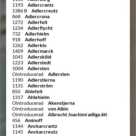
1193
Adlercrantz
1386 B
Adlercreutz
868
Adlercrona
1272
Adlerfelt
1234
Adlerflycht
732
Adlerhielm
918
Adlerhoff
1262
Adlerklo
1409
Adlermarck
1041
Adlersköld
1223
Adlerstedt
1004
Adlersten
Ointroducerad
Adlersten
1190
Adlerstierna
1131
Adlerström
850
Ahlefelt
1317
Ahlehielm
Ointroducerad
Akenstjerna
Ointroducerad
von Albin
Ointroducerad
Albrecht Joachimi adliga ätt
456
Aminoff
1144
Anckarcrantz
1145
Anckarcreutz