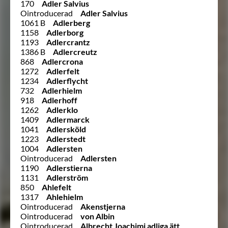
170
Adler Salvius
Ointroducerad
Adler Salvius
1061 B
Adlerberg
1158
Adlerborg
1193
Adlercrantz
1386 B
Adlercreutz
868
Adlercrona
1272
Adlerfelt
1234
Adlerflycht
732
Adlerhielm
918
Adlerhoff
1262
Adlerklo
1409
Adlermarck
1041
Adlersköld
1223
Adlerstedt
1004
Adlersten
Ointroducerad
Adlersten
1190
Adlerstierna
1131
Adlerström
850
Ahlefelt
1317
Ahlehielm
Ointroducerad
Akenstjerna
Ointroducerad
von Albin
Ointroducerad
Albrecht Joachimi adliga ätt