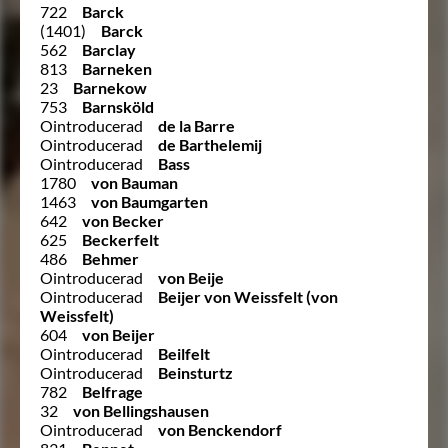
722
Barck
(1401)
Barck
562
Barclay
813
Barneken
23
Barnekow
753
Barnsköld
Ointroducerad
de la Barre
Ointroducerad
de Barthelemij
Ointroducerad
Bass
1780
von Bauman
1463
von Baumgarten
642
von Becker
625
Beckerfelt
486
Behmer
Ointroducerad
von Beije
Ointroducerad
Beijer von Weissfelt (von
Weissfelt)
604
von Beijer
Ointroducerad
Beilfelt
Ointroducerad
Beinsturtz
782
Belfrage
32
von Bellingshausen
Ointroducerad
von Benckendorf