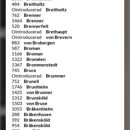
484
Breitholtz
Ointroducerad
Breitholtz
762
Brenner
1464
Brenner
520
Brennerfelt
Ointroducerad
Brethaupt
Ointroducerad
von Brevern
883
von Brobergen
587
Broman
1166
Broman
1322
Broméen
1367
Brommenstedt
745
Bruce
Ointroducerad
Brummer
752
Brunell
1746
Brunhielm
1425
von Brunner
1312
Brunsköld
1503
von Bruse
1055
Bråkenhielm
288
Bråkenhusen
392
Bråkensköld
954
Bråkensköld