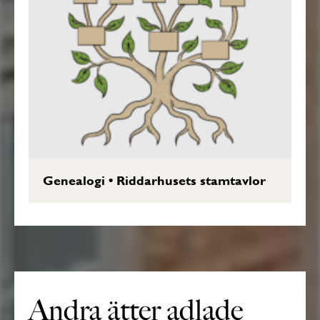
Genealogi
•
Riddarhusets stamtavlor
Andra ätter adlade