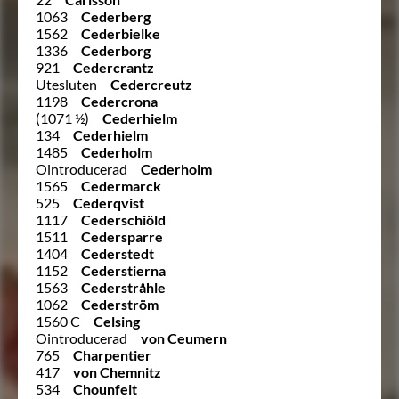
1063
Cederberg
1562
Cederbielke
1336
Cederborg
921
Cedercrantz
Utesluten
Cedercreutz
1198
Cedercrona
(1071 ½)
Cederhielm
134
Cederhielm
1485
Cederholm
Ointroducerad
Cederholm
1565
Cedermarck
525
Cederqvist
1117
Cederschiöld
1511
Cedersparre
1404
Cederstedt
1152
Cederstierna
1563
Cederstråhle
1062
Cederström
1560 C
Celsing
Ointroducerad
von Ceumern
765
Charpentier
417
von Chemnitz
534
Chounfelt