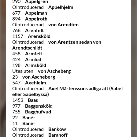
290
Appelgren
Ointroducerad
Appelhjelm
677
Appelman
894
Appelroth
Ointroducerad
von Arendten
768
Arenfelt
1157
Arensköld
Ointroducerad
von Arentzen sedan von
Arendtschildt
458
Armfelt
424
Armlod
198
Armsköld
Utesluten
von Ascheberg
23
von Ascheberg
547
Axehielm
Ointroducerad
Axel Mårtenssons adliga ätt (Sabel
eller Sabelbyssa)
1453
Baas
977
Baggensköld
755
Bagghufvud
22
Banér
11
Banér
Ointroducerad
Bankow
Ointroducerad
Baranoff