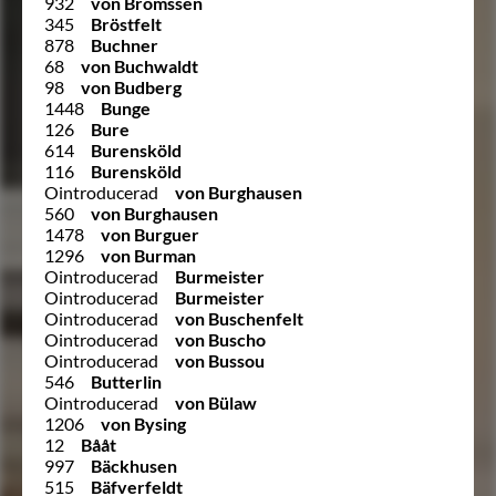
932
von Brömssen
345
Bröstfelt
878
Buchner
68
von Buchwaldt
98
von Budberg
1448
Bunge
126
Bure
614
Burensköld
116
Burensköld
Ointroducerad
von Burghausen
560
von Burghausen
1478
von Burguer
1296
von Burman
Ointroducerad
Burmeister
Ointroducerad
Burmeister
Ointroducerad
von Buschenfelt
Ointroducerad
von Buscho
Ointroducerad
von Bussou
546
Butterlin
Ointroducerad
von Bülaw
1206
von Bysing
12
Bååt
997
Bäckhusen
515
Bäfverfeldt