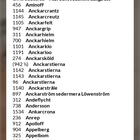
456
Aminoff
1144
Anckarcrantz
1145
Anckarcreutz
1105
Anckarfelt
947
Anckargrip
311
Anckarhielm
700
Anckarhielm
1101
Anckarklo
1191
Anckarloo
274
Anckarsköld
(942 ½)
Anckarstierna
1142
Anckarstierna
1143
Anckarstierna
96
Anckarstierna
1140
Anckarstråle
897
Anckarström sedermera Löwenström
312
Andeflycht
738
Andersson
1534
Ankarcrona
236
Anrep
912
Apolloff
904
Appelberg
325
Appelbom