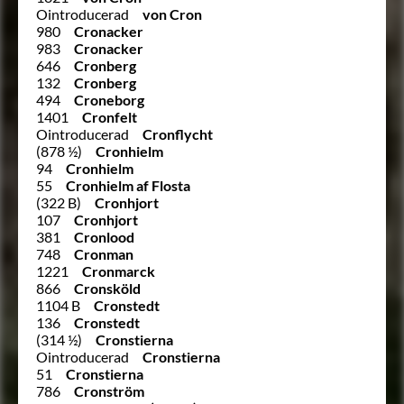
Ointroducerad
von Cron
980
Cronacker
983
Cronacker
646
Cronberg
132
Cronberg
494
Croneborg
1401
Cronfelt
Ointroducerad
Cronflycht
(878 ½)
Cronhielm
94
Cronhielm
55
Cronhielm af Flosta
(322 B)
Cronhjort
107
Cronhjort
381
Cronlood
748
Cronman
1221
Cronmarck
866
Cronsköld
1104 B
Cronstedt
136
Cronstedt
(314 ½)
Cronstierna
Ointroducerad
Cronstierna
51
Cronstierna
786
Cronström