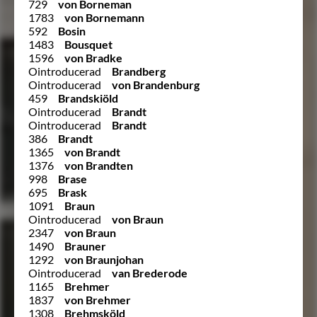
729
von Borneman
1783
von Bornemann
592
Bosin
1483
Bousquet
1596
von Bradke
Ointroducerad
Brandberg
Ointroducerad
von Brandenburg
459
Brandskiöld
Ointroducerad
Brandt
Ointroducerad
Brandt
386
Brandt
1365
von Brandt
1376
von Brandten
998
Brase
695
Brask
1091
Braun
Ointroducerad
von Braun
2347
von Braun
1490
Brauner
1292
von Braunjohan
Ointroducerad
van Brederode
1165
Brehmer
1837
von Brehmer
1308
Brehmsköld