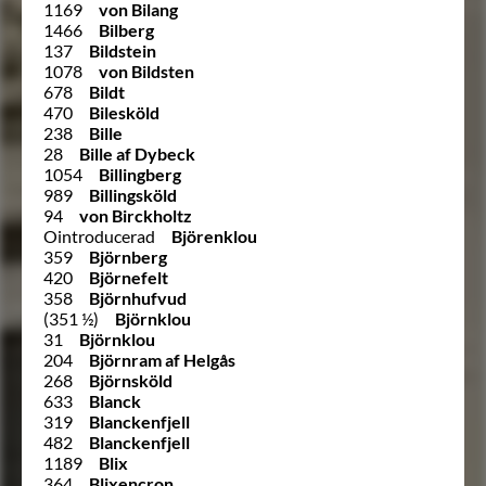
1169
von Bilang
1466
Bilberg
137
Bildstein
1078
von Bildsten
678
Bildt
470
Bilesköld
238
Bille
28
Bille af Dybeck
1054
Billingberg
989
Billingsköld
94
von Birckholtz
Ointroducerad
Björenklou
359
Björnberg
420
Björnefelt
358
Björnhufvud
(351 ½)
Björnklou
31
Björnklou
204
Björnram af Helgås
268
Björnsköld
633
Blanck
319
Blanckenfjell
482
Blanckenfjell
1189
Blix
364
Blixencron