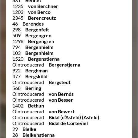
831
Bennet
1235
von Berchner
1203
von Berco
2345
Berencreutz
46
Berendes
298
Bergenfelt
509
Bergengren
1298
Bergengren
794
Bergenhielm
103
Bergenhielm
1520
Bergenstierna
Ointroducerad
Bergenstjerna
922
Berghman
477
Bergsköld
Ointroducerad
Bergstedt
568
Berling
Ointroducerad
von Bernds
Ointroducerad
von Besser
1402
Bethun
Ointroducerad
von Bewert
Ointroducerad
Bidal (d’Asfeld) (Asfeld)
Ointroducerad
Bidal de Corteviel
29
Bielke
28
Bielkenstierna