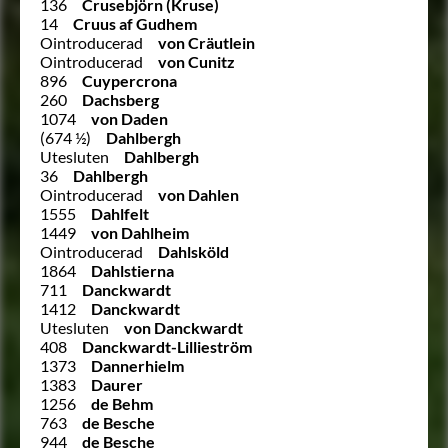
136
Crusebjörn (Kruse)
14
Cruus af Gudhem
Ointroducerad
von Cräutlein
Ointroducerad
von Cunitz
896
Cuypercrona
260
Dachsberg
1074
von Daden
(674 ½)
Dahlbergh
Utesluten
Dahlbergh
36
Dahlbergh
Ointroducerad
von Dahlen
1555
Dahlfelt
1449
von Dahlheim
Ointroducerad
Dahlsköld
1864
Dahlstierna
711
Danckwardt
1412
Danckwardt
Utesluten
von Danckwardt
408
Danckwardt-Lillieström
1373
Dannerhielm
1383
Daurer
1256
de Behm
763
de Besche
944
de Besche