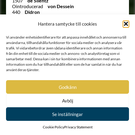
1507
de Silentz
Ointroducerad
von Dessein
440
Didron
Ointroducerad
Diederichs
Ointroducerad
Dieterich
Hantera samtycke till cookies
Ointroducerad
von Dinggrafwen
426
Djurfelt
Vi använder enhetsidentifierare för att anpassa innehållet och annonserna till
968
Djurklow
användarna, tillhandahålla funktioner för sociala medier och analysera vår
1340
von Dobrokowsky
trafik. Vi vidarebefordrar även sådana identifierare och annan information
65
Dohna
från din enhet till de sociala medier och annons- och analysföretag som vi
Ointroducerad
von Dornfelt
samarbetar med. Dessa kan i sin tur kombinera informationen med annan
(28 ½)
Douglas
information som du har tillhandahållit eller som de har samlat in när du har
19
Douglas
använt deras tjänster.
821
Douglies
361
Drake af Torp och Hamra
313
Drakenberg
Godkänn
946
Drakenfelt
510
Drakenhielm
Avböj
1028
Drakensköld
531
Drakenstierna
Se inställningar
451
Dreffenfelt
369
Dreffensköld
Ointroducerad
von Dreijling
Cookie Policy
Privacy Statement
Ointroducerad
von Dreijling