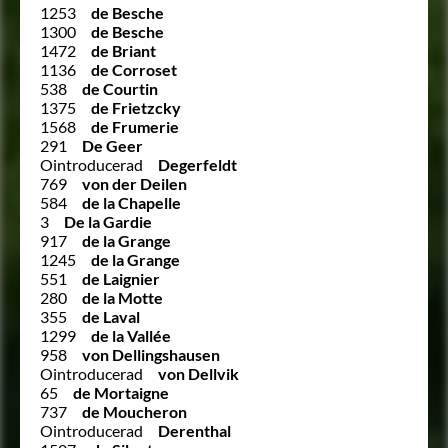
1253
de Besche
1300
de Besche
1472
de Briant
1136
de Corroset
538
de Courtin
1375
de Frietzcky
1568
de Frumerie
291
De Geer
Ointroducerad
Degerfeldt
769
von der Deilen
584
de la Chapelle
3
De la Gardie
917
de la Grange
1245
de la Grange
551
de Laignier
280
de la Motte
355
de Laval
1299
de la Vallée
958
von Dellingshausen
Ointroducerad
von Dellvik
65
de Mortaigne
737
de Moucheron
Ointroducerad
Derenthal