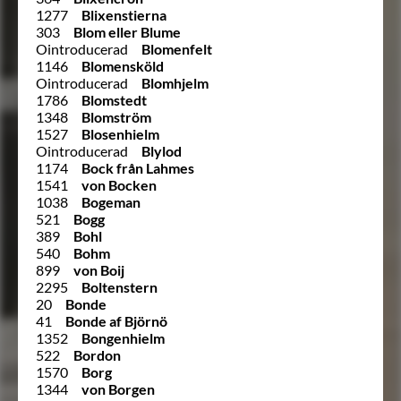
1277
Blixenstierna
303
Blom eller Blume
Ointroducerad
Blomenfelt
1146
Blomensköld
Ointroducerad
Blomhjelm
1786
Blomstedt
1348
Blomström
1527
Blosenhielm
Ointroducerad
Blylod
1174
Bock från Lahmes
1541
von Bocken
1038
Bogeman
521
Bogg
389
Bohl
540
Bohm
899
von Boij
2295
Boltenstern
20
Bonde
41
Bonde af Björnö
1352
Bongenhielm
522
Bordon
1570
Borg
1344
von Borgen