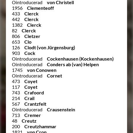
Ointroducerad
von Christell
1956
Clementeoff
433
Clerck
442
Clerck
1382
Clerck
82
Clerck
806
Cletzer
653
Clo
126
Clodt (von Jürgensburg)
903
Cock
Ointroducerad
Cockenhausen (Kockenhausen)
Ointroducerad
Conders ab (van) Helpen
1745
von Conowen
Ointroducerad
Cornet
473
Coyet
117
Coyet
743
Crafoord
214
Crail
567
Crantzfelt
Ointroducerad
Crausenstein
713
Cremer
48
Creutz
200
Creutzhammar
1821
von Cron