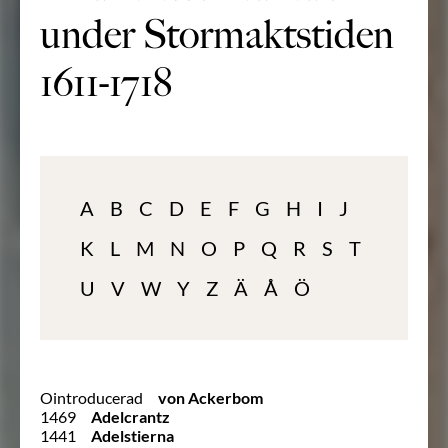
under Stormaktstiden
1611-1718
A
B
C
D
E
F
G
H
I
J
K
L
M
N
O
P
Q
R
S
T
U
V
W
Y
Z
Ä
Å
Ö
Ointroducerad
von Ackerbom
1469
Adelcrantz
1441
Adelstierna