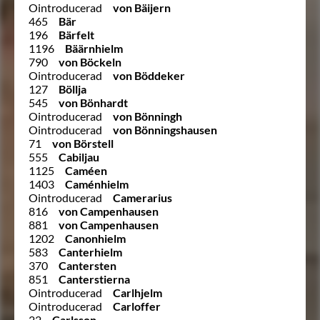
Ointroducerad
von Bäijern
465
Bär
196
Bärfelt
1196
Bäärnhielm
790
von Böckeln
Ointroducerad
von Böddeker
127
Böllja
545
von Bönhardt
Ointroducerad
von Bönningh
Ointroducerad
von Bönningshausen
71
von Börstell
555
Cabiljau
1125
Caméen
1403
Caménhielm
Ointroducerad
Camerarius
816
von Campenhausen
881
von Campenhausen
1202
Canonhielm
583
Canterhielm
370
Cantersten
851
Canterstierna
Ointroducerad
Carlhjelm
Ointroducerad
Carloffer
22
Carlsson