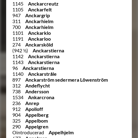
1145
Anckarcreutz
1105
Anckarfelt
947
Anckargrip
311
Anckarhielm
700
Anckarhielm
1101
Anckarklo
1191
Anckarloo
274
Anckarsköld
(942 ½)
Anckarstierna
1142
Anckarstierna
1143
Anckarstierna
96
Anckarstierna
1140
Anckarstråle
897
Anckarström sedermera Löwenström
312
Andeflycht
738
Andersson
1534
Ankarcrona
236
Anrep
912
Apolloff
904
Appelberg
325
Appelbom
290
Appelgren
Ointroducerad
Appelhjelm