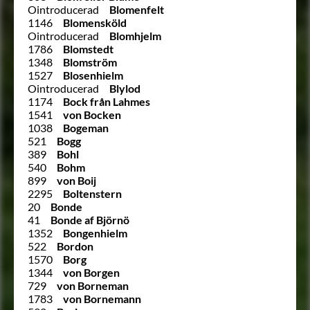
Ointroducerad
Blomenfelt
1146
Blomensköld
Ointroducerad
Blomhjelm
1786
Blomstedt
1348
Blomström
1527
Blosenhielm
Ointroducerad
Blylod
1174
Bock från Lahmes
1541
von Bocken
1038
Bogeman
521
Bogg
389
Bohl
540
Bohm
899
von Boij
2295
Boltenstern
20
Bonde
41
Bonde af Björnö
1352
Bongenhielm
522
Bordon
1570
Borg
1344
von Borgen
729
von Borneman
1783
von Bornemann