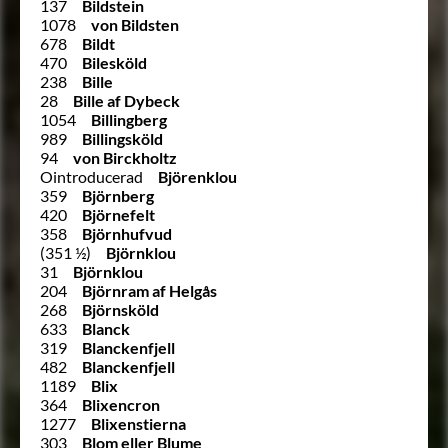
137
Bildstein
1078
von Bildsten
678
Bildt
470
Bilesköld
238
Bille
28
Bille af Dybeck
1054
Billingberg
989
Billingsköld
94
von Birckholtz
Ointroducerad
Björenklou
359
Björnberg
420
Björnefelt
358
Björnhufvud
(351 ½)
Björnklou
31
Björnklou
204
Björnram af Helgås
268
Björnsköld
633
Blanck
319
Blanckenfjell
482
Blanckenfjell
1189
Blix
364
Blixencron
1277
Blixenstierna
303
Blom eller Blume