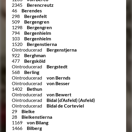
2345
Berencreutz
46
Berendes
298
Bergenfelt
509
Bergengren
1298
Bergengren
794
Bergenhielm
103
Bergenhielm
1520
Bergenstierna
Ointroducerad
Bergenstjerna
922
Berghman
477
Bergsköld
Ointroducerad
Bergstedt
568
Berling
Ointroducerad
von Bernds
Ointroducerad
von Besser
1402
Bethun
Ointroducerad
von Bewert
Ointroducerad
Bidal (d’Asfeld) (Asfeld)
Ointroducerad
Bidal de Corteviel
29
Bielke
28
Bielkenstierna
1169
von Bilang
1466
Bilberg