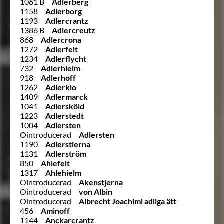
1061 B
Adlerberg
1158
Adlerborg
1193
Adlercrantz
1386 B
Adlercreutz
868
Adlercrona
1272
Adlerfelt
1234
Adlerflycht
732
Adlerhielm
918
Adlerhoff
1262
Adlerklo
1409
Adlermarck
1041
Adlersköld
1223
Adlerstedt
1004
Adlersten
Ointroducerad
Adlersten
1190
Adlerstierna
1131
Adlerström
850
Ahlefelt
1317
Ahlehielm
Ointroducerad
Akenstjerna
Ointroducerad
von Albin
Ointroducerad
Albrecht Joachimi adliga ätt
456
Aminoff
1144
Anckarcrantz