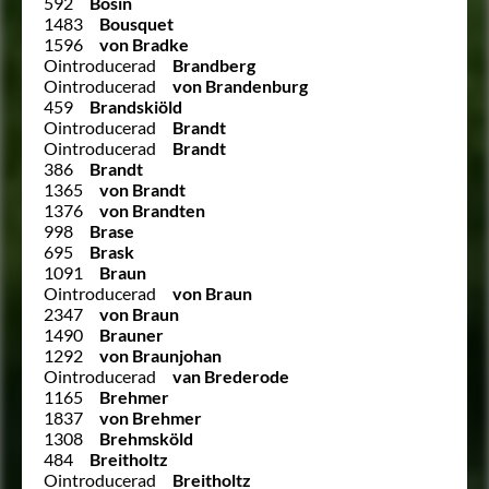
592
Bosin
1483
Bousquet
1596
von Bradke
Ointroducerad
Brandberg
Ointroducerad
von Brandenburg
459
Brandskiöld
Ointroducerad
Brandt
Ointroducerad
Brandt
386
Brandt
1365
von Brandt
1376
von Brandten
998
Brase
695
Brask
1091
Braun
Ointroducerad
von Braun
2347
von Braun
1490
Brauner
1292
von Braunjohan
Ointroducerad
van Brederode
1165
Brehmer
1837
von Brehmer
1308
Brehmsköld
484
Breitholtz
Ointroducerad
Breitholtz