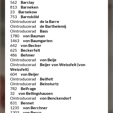
562
Barclay
813
Barneken
23
Barnekow
753
Barnsköld
Ointroducerad
de la Barre
Ointroducerad
de Barthelemij
Ointroducerad
Bass
1780
von Bauman
1463
von Baumgarten
642
von Becker
625
Beckerfelt
486
Behmer
Ointroducerad
von Beije
Ointroducerad
Beijer von Weissfelt (von
Weissfelt)
604
von Beijer
Ointroducerad
Beilfelt
Ointroducerad
Beinsturtz
782
Belfrage
32
von Bellingshausen
Ointroducerad
von Benckendorf
831
Bennet
1235
von Berchner
1203
von Berco