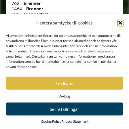
762
Brenner
1464
Brenner
520
Brennerfelt
Ointroducerad
Brethaupt
Hantera samtycke till cookies
Ointroducerad
von Brevern
883
von Brobergen
587
Broman
Vi använder enhetsidentifierare för att anpassa innehållet och annonserna till
användarna, tillhandahålla funktioner för sociala medier och analysera vår
1166
Broman
trafik. Vi vidarebefordrar även sådana identifierare och annan information
1322
Broméen
från din enhet till de sociala medier och annons- och analysföretag som vi
1367
Brommenstedt
samarbetar med. Dessa kan i sin tur kombinera informationen med annan
745
Bruce
information som du har tillhandahållit eller som de har samlat in när du har
Ointroducerad
Brummer
använt deras tjänster.
752
Brunell
1746
Brunhielm
1425
von Brunner
Godkänn
1312
Brunsköld
1503
von Bruse
1055
Bråkenhielm
Avböj
288
Bråkenhusen
392
Bråkensköld
Se inställningar
954
Bråkensköld
932
von Brömssen
Cookie Policy
Privacy Statement
345
Bröstfelt
878
Buchner