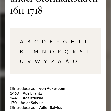
1611-1718
A
B
C
D
E
F
G
H
I
J
K
L
M
N
O
P
Q
R
S
T
U
V
W
Y
Z
Ä
Å
Ö
Ointroducerad
von Ackerbom
1469
Adelcrantz
1441
Adelstierna
170
Adler Salvius
Ointroducerad
Adler Salvius