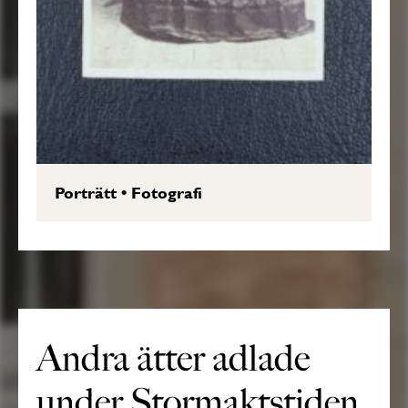
Porträtt
•
Fotografi
Andra ätter adlade
under Stormaktstiden