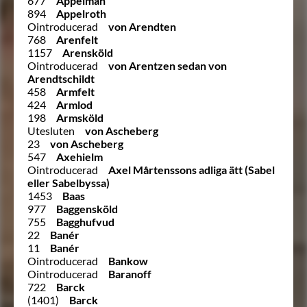
677
Appelman
894
Appelroth
Ointroducerad
von Arendten
768
Arenfelt
1157
Arensköld
Ointroducerad
von Arentzen sedan von
Arendtschildt
458
Armfelt
424
Armlod
198
Armsköld
Utesluten
von Ascheberg
23
von Ascheberg
547
Axehielm
Ointroducerad
Axel Mårtenssons adliga ätt (Sabel
eller Sabelbyssa)
1453
Baas
977
Baggensköld
755
Bagghufvud
22
Banér
11
Banér
Ointroducerad
Bankow
Ointroducerad
Baranoff
722
Barck
(1401)
Barck