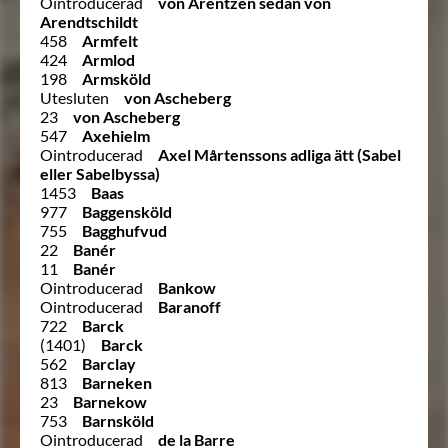
Ointroducerad
von Arentzen sedan von
Arendtschildt
458
Armfelt
424
Armlod
198
Armsköld
Utesluten
von Ascheberg
23
von Ascheberg
547
Axehielm
Ointroducerad
Axel Mårtenssons adliga ätt (Sabel
eller Sabelbyssa)
1453
Baas
977
Baggensköld
755
Bagghufvud
22
Banér
11
Banér
Ointroducerad
Bankow
Ointroducerad
Baranoff
722
Barck
(1401)
Barck
562
Barclay
813
Barneken
23
Barnekow
753
Barnsköld
Ointroducerad
de la Barre