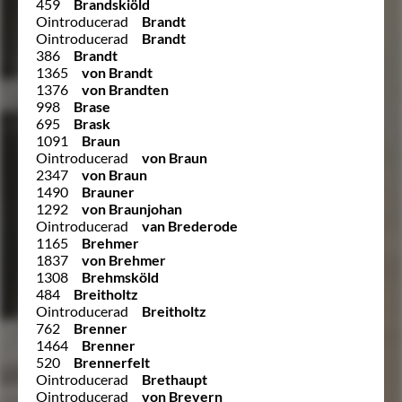
459
Brandskiöld
Ointroducerad
Brandt
Ointroducerad
Brandt
386
Brandt
1365
von Brandt
1376
von Brandten
998
Brase
695
Brask
1091
Braun
Ointroducerad
von Braun
2347
von Braun
1490
Brauner
1292
von Braunjohan
Ointroducerad
van Brederode
1165
Brehmer
1837
von Brehmer
1308
Brehmsköld
484
Breitholtz
Ointroducerad
Breitholtz
762
Brenner
1464
Brenner
520
Brennerfelt
Ointroducerad
Brethaupt
Ointroducerad
von Brevern