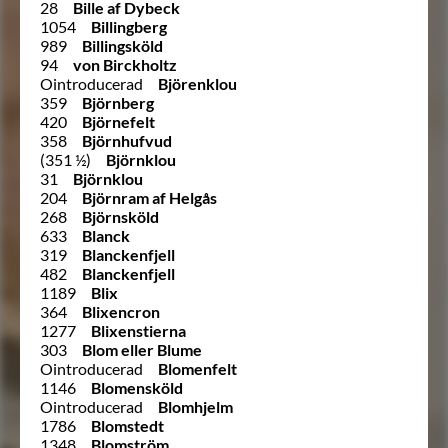
28
Bille af Dybeck
1054
Billingberg
989
Billingsköld
94
von Birckholtz
Ointroducerad
Björenklou
359
Björnberg
420
Björnefelt
358
Björnhufvud
(351 ½)
Björnklou
31
Björnklou
204
Björnram af Helgås
268
Björnsköld
633
Blanck
319
Blanckenfjell
482
Blanckenfjell
1189
Blix
364
Blixencron
1277
Blixenstierna
303
Blom eller Blume
Ointroducerad
Blomenfelt
1146
Blomensköld
Ointroducerad
Blomhjelm
1786
Blomstedt
1348
Blomström