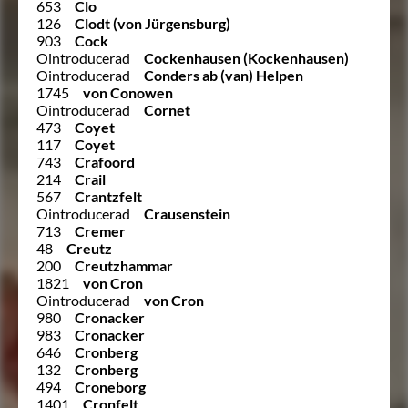
653
Clo
126
Clodt (von Jürgensburg)
903
Cock
Ointroducerad
Cockenhausen (Kockenhausen)
Ointroducerad
Conders ab (van) Helpen
1745
von Conowen
Ointroducerad
Cornet
473
Coyet
117
Coyet
743
Crafoord
214
Crail
567
Crantzfelt
Ointroducerad
Crausenstein
713
Cremer
48
Creutz
200
Creutzhammar
1821
von Cron
Ointroducerad
von Cron
980
Cronacker
983
Cronacker
646
Cronberg
132
Cronberg
494
Croneborg
1401
Cronfelt