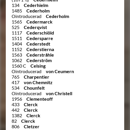
134
Cederhielm
1485
Cederholm
Ointroducerad
Cederholm
1565
Cedermarck
525
Cederqvist
1117
Cederschiöld
1511
Cedersparre
1404
Cederstedt
1152
Cederstierna
1563
Cederstråhle
1062
Cederström
1560 C
Celsing
Ointroducerad
von Ceumern
765
Charpentier
417
von Chemnitz
534
Chounfelt
Ointroducerad
von Christell
1956
Clementeoff
433
Clerck
442
Clerck
1382
Clerck
82
Clerck
806
Cletzer