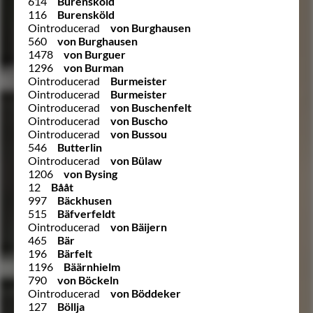
614
Burensköld
116
Burensköld
Ointroducerad
von Burghausen
560
von Burghausen
1478
von Burguer
1296
von Burman
Ointroducerad
Burmeister
Ointroducerad
Burmeister
Ointroducerad
von Buschenfelt
Ointroducerad
von Buscho
Ointroducerad
von Bussou
546
Butterlin
Ointroducerad
von Bülaw
1206
von Bysing
12
Bååt
997
Bäckhusen
515
Bäfverfeldt
Ointroducerad
von Bäijern
465
Bär
196
Bärfelt
1196
Bäärnhielm
790
von Böckeln
Ointroducerad
von Böddeker
127
Böllja