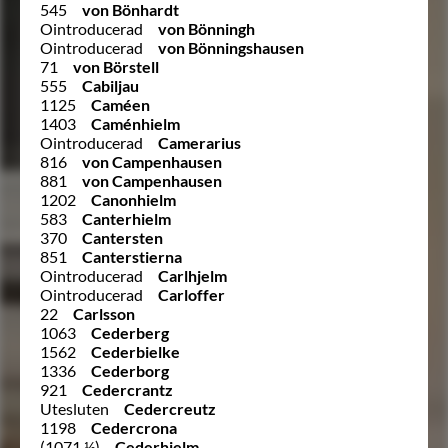
545
von Bönhardt
Ointroducerad
von Bönningh
Ointroducerad
von Bönningshausen
71
von Börstell
555
Cabiljau
1125
Caméen
1403
Caménhielm
Ointroducerad
Camerarius
816
von Campenhausen
881
von Campenhausen
1202
Canonhielm
583
Canterhielm
370
Cantersten
851
Canterstierna
Ointroducerad
Carlhjelm
Ointroducerad
Carloffer
22
Carlsson
1063
Cederberg
1562
Cederbielke
1336
Cederborg
921
Cedercrantz
Utesluten
Cedercreutz
1198
Cedercrona
(1071 ½)
Cederhielm