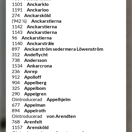
1101
Anckarklo
1191
Anckarloo
274
Anckarsköld
(942 ½)
Anckarstierna
1142
Anckarstierna
1143
Anckarstierna
96
Anckarstierna
1140
Anckarstråle
897
Anckarström sedermera Löwenström
312
Andeflycht
738
Andersson
1534
Ankarcrona
236
Anrep
912
Apolloff
904
Appelberg
325
Appelbom
290
Appelgren
Ointroducerad
Appelhjelm
677
Appelman
894
Appelroth
Ointroducerad
von Arendten
768
Arenfelt
1157
Arensköld