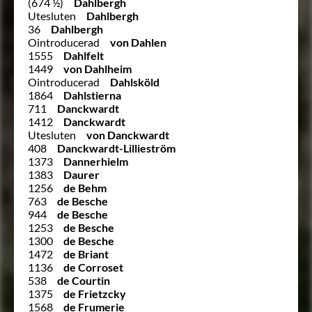
(674 ½)
Dahlbergh
Utesluten
Dahlbergh
36
Dahlbergh
Ointroducerad
von Dahlen
1555
Dahlfelt
1449
von Dahlheim
Ointroducerad
Dahlsköld
1864
Dahlstierna
711
Danckwardt
1412
Danckwardt
Utesluten
von Danckwardt
408
Danckwardt-Lillieström
1373
Dannerhielm
1383
Daurer
1256
de Behm
763
de Besche
944
de Besche
1253
de Besche
1300
de Besche
1472
de Briant
1136
de Corroset
538
de Courtin
1375
de Frietzcky
1568
de Frumerie