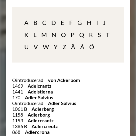
A
B
C
D
E
F
G
H
I
J
K
L
M
N
O
P
Q
R
S
T
U
V
W
Y
Z
Ä
Å
Ö
Ointroducerad
von Ackerbom
1469
Adelcrantz
1441
Adelstierna
170
Adler Salvius
Ointroducerad
Adler Salvius
1061 B
Adlerberg
1158
Adlerborg
1193
Adlercrantz
1386 B
Adlercreutz
868
Adlercrona