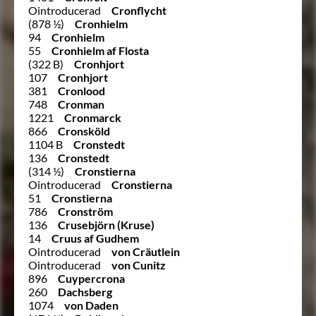
Ointroducerad
Cronflycht
(878 ½)
Cronhielm
94
Cronhielm
55
Cronhielm af Flosta
(322 B)
Cronhjort
107
Cronhjort
381
Cronlood
748
Cronman
1221
Cronmarck
866
Cronsköld
1104 B
Cronstedt
136
Cronstedt
(314 ½)
Cronstierna
Ointroducerad
Cronstierna
51
Cronstierna
786
Cronström
136
Crusebjörn (Kruse)
14
Cruus af Gudhem
Ointroducerad
von Cräutlein
Ointroducerad
von Cunitz
896
Cuypercrona
260
Dachsberg
1074
von Daden