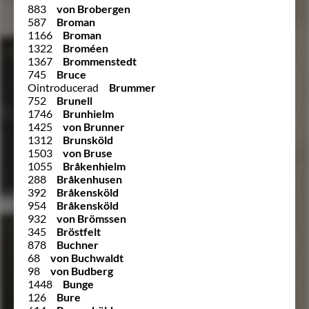
883
von Brobergen
587
Broman
1166
Broman
1322
Broméen
1367
Brommenstedt
745
Bruce
Ointroducerad
Brummer
752
Brunell
1746
Brunhielm
1425
von Brunner
1312
Brunsköld
1503
von Bruse
1055
Bråkenhielm
288
Bråkenhusen
392
Bråkensköld
954
Bråkensköld
932
von Brömssen
345
Bröstfelt
878
Buchner
68
von Buchwaldt
98
von Budberg
1448
Bunge
126
Bure