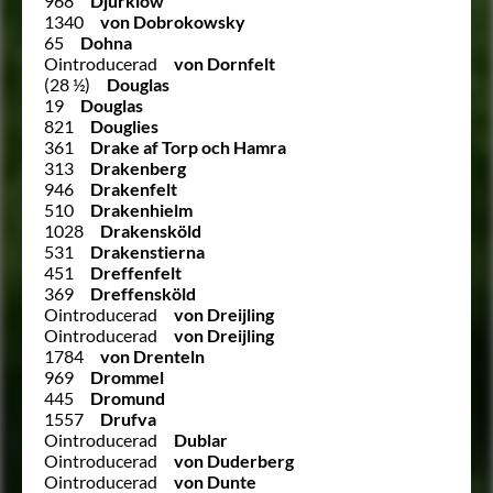
968
Djurklow
1340
von Dobrokowsky
65
Dohna
Ointroducerad
von Dornfelt
(28 ½)
Douglas
19
Douglas
821
Douglies
361
Drake af Torp och Hamra
313
Drakenberg
946
Drakenfelt
510
Drakenhielm
1028
Drakensköld
531
Drakenstierna
451
Dreffenfelt
369
Dreffensköld
Ointroducerad
von Dreijling
Ointroducerad
von Dreijling
1784
von Drenteln
969
Drommel
445
Dromund
1557
Drufva
Ointroducerad
Dublar
Ointroducerad
von Duderberg
Ointroducerad
von Dunte