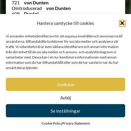
721
von Dunten
Ointroducerad
von Dunten
609
Duréel
773
Du Rees
Hantera samtycke till cookies
422
Durell
666
Du Rietz
544
Dusensköld
Vi använder enhetsidentifierare för att anpassa innehållet och annonserna till
241
Duwall
användarna, tillhandahålla funktioner för sociala medier och analysera vår
64
Duwall
trafik. Vi vidarebefordrar även sådana identifierare och annan information
från din enhet till de sociala medier och annons- och analysföretag som vi
Utesluten
von Düben
samarbetar med. Dessa kan i sin tur kombinera informationen med annan
Utesluten
von Düben
information som du har tillhandahållit eller som de har samlat in när du har
1785
von Düben
använt deras tjänster.
135
von Düben
207
Dücker
(122)
Dücker
Godkänn
1519
von Döbeln
Ointroducerad
von Döringh
Ointroducerad
Ebersköld
Avböj
1461
von Eccard
Ointroducerad
Eckhof
Se inställningar
1129
Edelfelt
617
Edenberg
Cookie Policy
Privacy Statement
1257
Eding
1124
Ehrenanckar