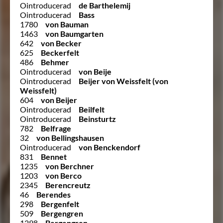
Ointroducerad
de Barthelemij
Ointroducerad
Bass
1780
von Bauman
1463
von Baumgarten
642
von Becker
625
Beckerfelt
486
Behmer
Ointroducerad
von Beije
Ointroducerad
Beijer von Weissfelt (von
Weissfelt)
604
von Beijer
Ointroducerad
Beilfelt
Ointroducerad
Beinsturtz
782
Belfrage
32
von Bellingshausen
Ointroducerad
von Benckendorf
831
Bennet
1235
von Berchner
1203
von Berco
2345
Berencreutz
46
Berendes
298
Bergenfelt
509
Bergengren
1298
Bergengren