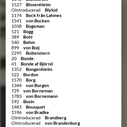
1527
Blosenhielm
Ointroducerad
Blylod
1174
Bock från Lahmes
1541
von Bocken
1038
Bogeman
521
Bogg
389
Bohl
540
Bohm
899
von Boij
2295
Boltenstern
20
Bonde
41
Bonde af Björnö
1352
Bongenhielm
522
Bordon
1570
Borg
1344
von Borgen
729
von Borneman
1783
von Bornemann
592
Bosin
1483
Bousquet
1596
von Bradke
Ointroducerad
Brandberg
Ointroducerad
von Brandenburg