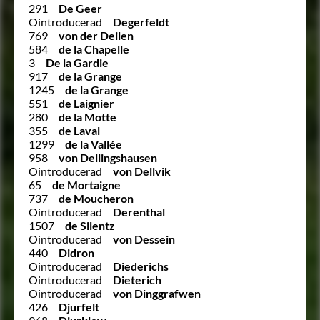
291
De Geer
Ointroducerad
Degerfeldt
769
von der Deilen
584
de la Chapelle
3
De la Gardie
917
de la Grange
1245
de la Grange
551
de Laignier
280
de la Motte
355
de Laval
1299
de la Vallée
958
von Dellingshausen
Ointroducerad
von Dellvik
65
de Mortaigne
737
de Moucheron
Ointroducerad
Derenthal
1507
de Silentz
Ointroducerad
von Dessein
440
Didron
Ointroducerad
Diederichs
Ointroducerad
Dieterich
Ointroducerad
von Dinggrafwen
426
Djurfelt