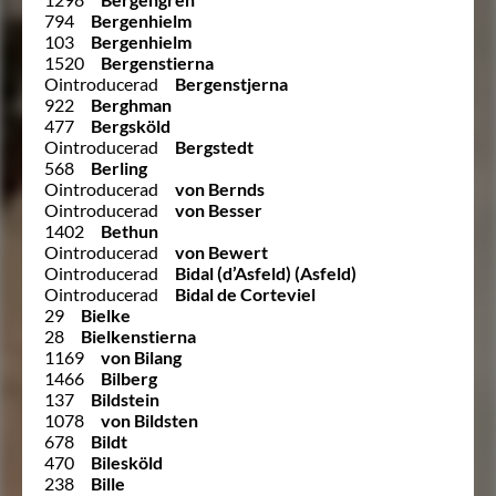
794
Bergenhielm
103
Bergenhielm
1520
Bergenstierna
Ointroducerad
Bergenstjerna
922
Berghman
477
Bergsköld
Ointroducerad
Bergstedt
568
Berling
Ointroducerad
von Bernds
Ointroducerad
von Besser
1402
Bethun
Ointroducerad
von Bewert
Ointroducerad
Bidal (d’Asfeld) (Asfeld)
Ointroducerad
Bidal de Corteviel
29
Bielke
28
Bielkenstierna
1169
von Bilang
1466
Bilberg
137
Bildstein
1078
von Bildsten
678
Bildt
470
Bilesköld
238
Bille