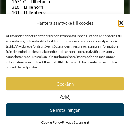
1671 C
Lilliehorn
318
Lilliehorn
101
Lillienberg
2122
Lillienheim
Hantera samtycke till cookies
2176
Lindersköld
Ointroducerad
Lindestam
2172
Lorichs
Vi använder enhetsidentifierare för att anpassa innehållet och annonserna till
Ointroducerad
af Lund
användarna, tillhandahålla funktioner för sociala medier och analysera vår
2028
Lütkeman
trafik. Vi vidarebefordrar även sådana identifierare och annan information
2129 B
af Låstbom
från din enhet till de sociala medier och annons- och analysföretag som vi
2129 A
af Låstbom
samarbetar med. Dessa kan i sin tur kombinera informationen med annan
1972 A
Mackenzie af Macleod
information som du har tillhandahållit eller som de har samlat in när du har
2082 B
Mannerskantz
använt deras tjänster.
2082 A
Mannerskantz
2182
Mannerstam
Godkänn
2135
Maule
2119
Melanderhielm
2189
af Melin
Avböj
1960 A
Montgomery
2171
Mouradgea d’Ohsson
Se inställningar
309
Munck
103
Munck
2160
Munck af Rosenschöld
Cookie Policy
Privacy Statement
109
Mörner af Tuna