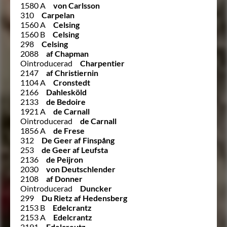
1580 A
von Carlsson
310
Carpelan
1560 A
Celsing
1560 B
Celsing
298
Celsing
2088
af Chapman
Ointroducerad
Charpentier
2147
af Christiernin
1104 A
Cronstedt
2166
Dahlesköld
2133
de Bedoire
1921 A
de Carnall
Ointroducerad
de Carnall
1856 A
de Frese
312
De Geer af Finspång
253
de Geer af Leufsta
2136
de Peijron
2030
von Deutschlender
2108
af Donner
Ointroducerad
Duncker
299
Du Rietz af Hedensberg
2153 B
Edelcrantz
2153 A
Edelcrantz
2191
Edelcreutz