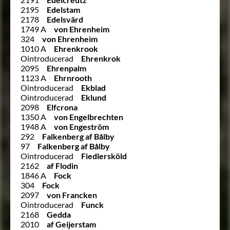
2195
Edelstam
2178
Edelsvärd
1749 A
von Ehrenheim
324
von Ehrenheim
1010 A
Ehrenkrook
Ointroducerad
Ehrenkrok
2095
Ehrenpalm
1123 A
Ehrnrooth
Ointroducerad
Ekblad
Ointroducerad
Eklund
2098
Elfcrona
1350 A
von Engelbrechten
1948 A
von Engeström
292
Falkenberg af Bålby
97
Falkenberg af Bålby
Ointroducerad
Fiedlersköld
2162
af Flodin
1846 A
Fock
304
Fock
2097
von Francken
Ointroducerad
Funck
2168
Gedda
2010
af Geijerstam