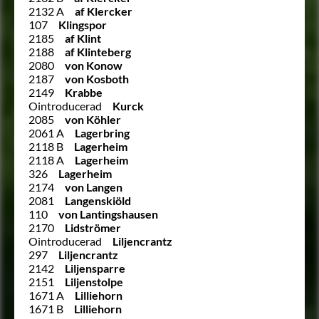
2132 A
af Klercker
107
Klingspor
2185
af Klint
2188
af Klinteberg
2080
von Konow
2187
von Kosboth
2149
Krabbe
Ointroducerad
Kurck
2085
von Köhler
2061 A
Lagerbring
2118 B
Lagerheim
2118 A
Lagerheim
326
Lagerheim
2174
von Langen
2081
Langenskiöld
110
von Lantingshausen
2170
Lidströmer
Ointroducerad
Liljencrantz
297
Liljencrantz
2142
Liljensparre
2151
Liljenstolpe
1671 A
Lilliehorn
1671 B
Lilliehorn