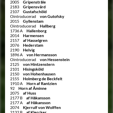
2005
Gripenstråle
2183
Gripensvärd
2107
Gustafschöld
Ointroducerad
von Gutofsky
2015
Gyllenstam
Ointroducerad
Hallberg
1736 A
Hallenborg
2014
Harmensen
2157
af Hasselgren
2076
Hederstam
2190
Helvig
1896 A
von Hermansson
Ointroducerad
von Hessenstein
2125
von Hintzenstern
2101
Hisingsköld
2150
von Hohenhausen
2155
Holmberg de Beckfelt
1910 A
Horn af Rantzien
92
Horn af Åminne
2075
af Huss
2177 B
af Håkansson
2177 A
af Håkansson
2074
Kjerrulf von Wolffen
2132 B
af Klercker