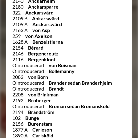
2140
Anckarheim
2180
Anckarsparre
322
Anckarsvärd
2109 B
Ankarswärd
2109 A
Anckarswärd
2163 A
von Asp
259
von Axelson
1628 A
Benzelstierna
2154
Bérard
2146
Bergencreutz
2116
Bergenkloot
Ointroducerad
von Boisman
Ointroducerad
Bollemanny
2083
von Born
Ointroducerad
Brander sedan Branderhjelm
Ointroducerad
Brandt
2208
von Brinkman
2192
Broberger
Ointroducerad
Broman sedan Bromansköld
2194
Brändström
102
Bunge
2156
Burenstam
1877 A
Carleson
1890 A
Carlsköld