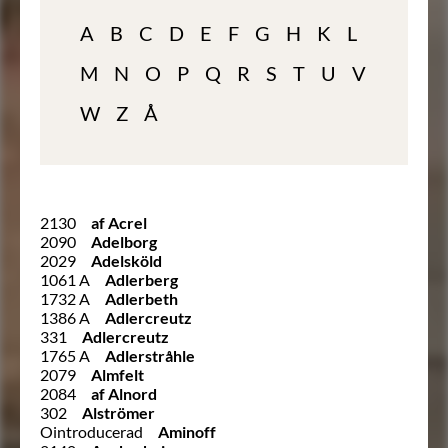
A
B
C
D
E
F
G
H
K
L
M
N
O
P
Q
R
S
T
U
V
W
Z
Å
2130
af Acrel
2090
Adelborg
2029
Adelsköld
1061 A
Adlerberg
1732 A
Adlerbeth
1386 A
Adlercreutz
331
Adlercreutz
1765 A
Adlerstråhle
2079
Almfelt
2084
af Alnord
302
Alströmer
Ointroducerad
Aminoff