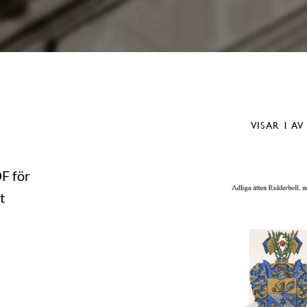
VISAR
1
AV
DF för
t