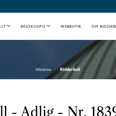
LLT
BESÖKSINFO
WEBBUTIK
OM RIDDAR
Minerva
Ridderboll
l - Adlig - Nr. 183