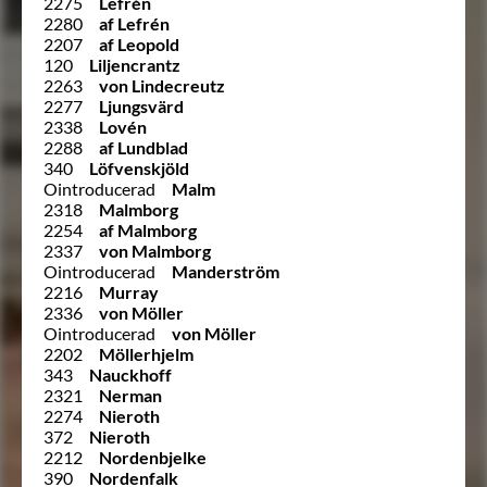
2275
Lefrén
2280
af Lefrén
2207
af Leopold
120
Liljencrantz
2263
von Lindecreutz
2277
Ljungsvärd
2338
Lovén
2288
af Lundblad
340
Löfvenskjöld
Ointroducerad
Malm
2318
Malmborg
2254
af Malmborg
2337
von Malmborg
Ointroducerad
Manderström
2216
Murray
2336
von Möller
Ointroducerad
von Möller
2202
Möllerhjelm
343
Nauckhoff
2321
Nerman
2274
Nieroth
372
Nieroth
2212
Nordenbjelke
390
Nordenfalk