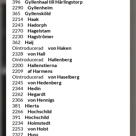
396
Gyllenhaal till Härlingstorp
2290
Gyllenheim
365
Gyllensköld
2214
Haak
2243
Hadorph
2270
Hagelstam
2230
Hagströmer
362
Haij
Ointroducerad
von Haken
2328
von Hall
Ointroducerad
Hallenberg
2200
Hallenstierna
2209
af Harmens
Ointroducerad
von Haselberg
2245
von Hedenberg
2344
Hedin
2262
Hegardt
2306
von Hennigs
381
Hierta
2266
Hochschild
391
Hochschild
2234
Holmstedt
2253
von Holst
2327
Huss