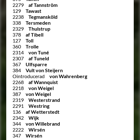
2279
af Tannström
129
Tawast
2238
Tegmansköld
338
Tersmeden
2329
Thulstrup
378
af Tibell
127
Toll
360
Trolle
2314
von Tuné
2307
af Tuneld
367
Ulfsparre
384
Vult von Steijern
Ointroducerad
von Wahrenberg
2268
af Wannquist
2218
von Weigel
387
von Weigel
2319
Westerstrand
2291
Westring
136
af Wetterstedt
2342
Wijk
344
von Willebrand
2222
Wirsén
347
Wirsén