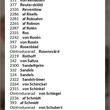
377
Reuterskiöld
2335
Reventlow
2286
af Risells
2281
af Robsahm
2265
af Robson
2287
af Rolén
2331
Ros
2242
von Rosén
397
von Rosén
123
Rosenblad
Ointroducerad
Rosensvärd
2219
Rothoff
142
von Saltza
2300
Sandelhjelm
332
Sandels
124
Sandels
2322
Sandströmer
2264
von Schinckel
2315
von Schinkel
Ointroducerad
von Schlegel
2236
af Schmidt
393
af Schmidt
Ointroducerad
von Schubert