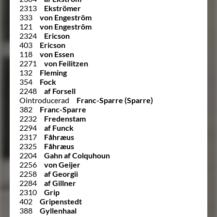
2313
Ekströmer
333
von Engeström
121
von Engeström
2324
Ericson
403
Ericson
118
von Essen
2271
von Feilitzen
132
Fleming
354
Fock
2248
af Forsell
Ointroducerad
Franc-Sparre (Sparre)
382
Franc-Sparre
2232
Fredenstam
2294
af Funck
2317
Fåhræus
2325
Fåhræus
2204
Gahn af Colquhoun
2256
von Geijer
2258
af Georgii
2284
af Gillner
2310
Grip
402
Gripenstedt
388
Gyllenhaal