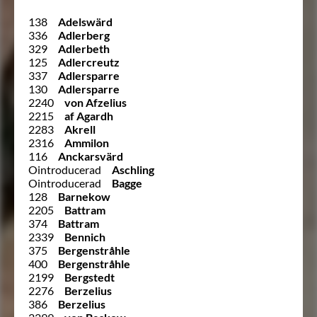
138
Adelswärd
336
Adlerberg
329
Adlerbeth
125
Adlercreutz
337
Adlersparre
130
Adlersparre
2240
von Afzelius
2215
af Agardh
2283
Akrell
2316
Ammilon
116
Anckarsvärd
Ointroducerad
Aschling
Ointroducerad
Bagge
128
Barnekow
2205
Battram
374
Battram
2339
Bennich
375
Bergenstråhle
400
Bergenstråhle
2199
Bergstedt
2276
Berzelius
386
Berzelius