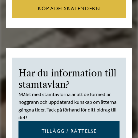
KÖP ADELSKALENDERN
Har du information till
stamtavlan?
Målet med stamtavlorna är att de förmedlar
noggrann och uppdaterad kunskap om ätterna i
gångna tider. Tack på förhand för ditt bidrag till
det!
TILLÄGG / RÄTTELSE