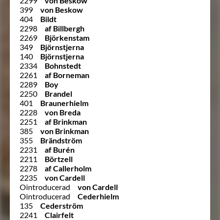
2299
von Beskow
399
von Beskow
404
Bildt
2298
af Billbergh
2269
Björkenstam
349
Björnstjerna
140
Björnstjerna
2334
Bohnstedt
2261
af Borneman
2289
Boy
2250
Brandel
401
Braunerhielm
2228
von Breda
2251
af Brinkman
385
von Brinkman
355
Brändström
2231
af Burén
2211
Börtzell
2278
af Callerholm
2235
von Cardell
Ointroducerad
von Cardell
Ointroducerad
Cederhielm
135
Cederström
2241
Clairfelt