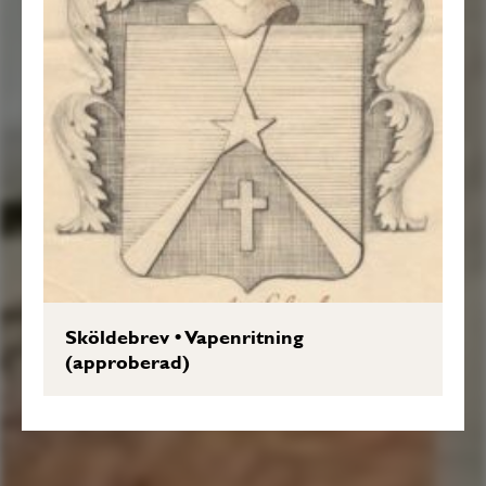
Sköldebrev
•
Vapenritning
(approberad)