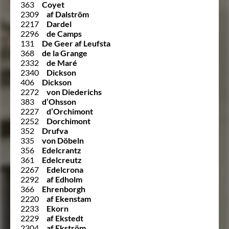
363
Coyet
2309
af Dalström
2217
Dardel
2296
de Camps
131
De Geer af Leufsta
368
de la Grange
2332
de Maré
2340
Dickson
406
Dickson
2272
von Diederichs
383
d’Ohsson
2227
d’Orchimont
2252
Dorchimont
352
Drufva
335
von Döbeln
356
Edelcrantz
361
Edelcreutz
2267
Edelcrona
2292
af Edholm
366
Ehrenborgh
2220
af Ekenstam
2233
Ekorn
2229
af Ekstedt
2304
af Ekström