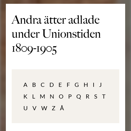
Andra ätter adlade
under Unionstiden
1809-1905
A
B
C
D
E
F
G
H
I
J
K
L
M
N
O
P
Q
R
S
T
U
V
W
Z
Å