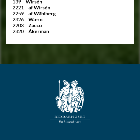
139
Wirsén
2221
af Wirsén
2259
af Wåhlberg
2326
Wærn
2203
Zacco
2320
Åkerman