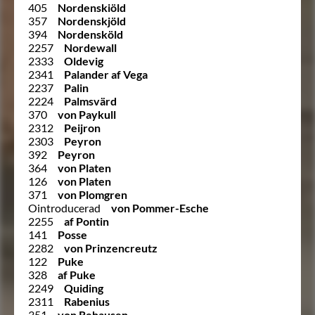
405
Nordenskiöld
357
Nordenskjöld
394
Nordensköld
2257
Nordewall
2333
Oldevig
2341
Palander af Vega
2237
Palin
2224
Palmsvärd
370
von Paykull
2312
Peijron
2303
Peyron
392
Peyron
364
von Platen
126
von Platen
371
von Plomgren
Ointroducerad
von Pommer-Esche
2255
af Pontin
141
Posse
2282
von Prinzencreutz
122
Puke
328
af Puke
2249
Quiding
2311
Rabenius
351
von Rehausen