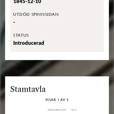
1845-12-10
UTDÖD SPINNSIDAN
-
STATUS
Introducerad
Stamtavla
VISAR
1
AV 5