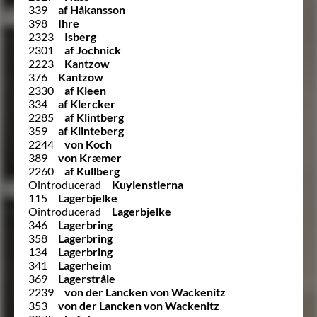
339
af Håkansson
398
Ihre
2323
Isberg
2301
af Jochnick
2223
Kantzow
376
Kantzow
2330
af Kleen
334
af Klercker
2285
af Klintberg
359
af Klinteberg
2244
von Koch
389
von Kræmer
2260
af Kullberg
Ointroducerad
Kuylenstierna
115
Lagerbjelke
Ointroducerad
Lagerbjelke
346
Lagerbring
358
Lagerbring
134
Lagerbring
341
Lagerheim
369
Lagerstråle
2239
von der Lancken von Wackenitz
353
von der Lancken von Wackenitz