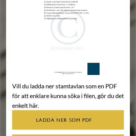
Vill du ladda ner stamtavlan som en PDF
för att enklare kunna söka i filen, gör du det
enkelt här.
LADDA NER SOM PDF