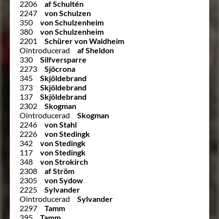
2206
af Schultén
2247
von Schulzen
350
von Schulzenheim
380
von Schulzenheim
2201
Schürer von Waldheim
Ointroducerad
af Sheldon
330
Silfversparre
2273
Sjöcrona
345
Skjöldebrand
373
Skjöldebrand
137
Skjöldebrand
2302
Skogman
Ointroducerad
Skogman
2246
von Stahl
2226
von Stedingk
342
von Stedingk
117
von Stedingk
348
von Strokirch
2308
af Ström
2305
von Sydow
2225
Sylvander
Ointroducerad
Sylvander
2297
Tamm
395
Tamm