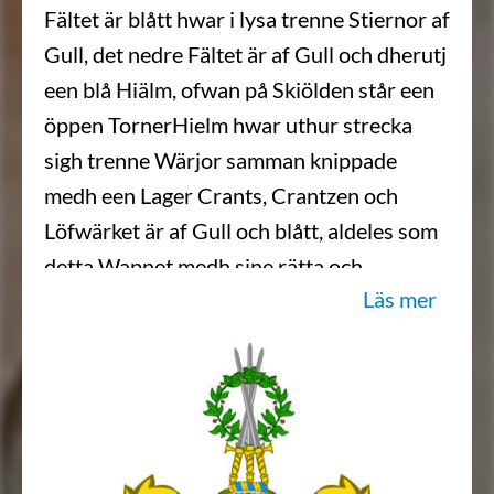
Fältet är blått hwar i lysa trenne Stiernor af
Gull, det nedre Fältet är af Gull och dherutj
een blå Hiälm, ofwan på Skiölden står een
öppen TornerHielm hwar uthur strecka
sigh trenne Wärjor samman knippade
medh een Lager Crants, Crantzen och
Löfwärket är af Gull och blått, aldeles som
detta Wapnet medh sine rätta och
Läs mer
egentelige Färgor, här hoos repræsenterat
och afmåhlat ståår.”
Sköldebrevet i original, Nordiska museet.
Transkription: Göran Mörner, 2017-11-
06.