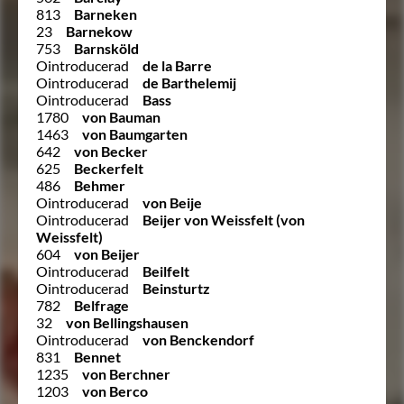
813
Barneken
23
Barnekow
753
Barnsköld
Ointroducerad
de la Barre
Ointroducerad
de Barthelemij
Ointroducerad
Bass
1780
von Bauman
1463
von Baumgarten
642
von Becker
625
Beckerfelt
486
Behmer
Ointroducerad
von Beije
Ointroducerad
Beijer von Weissfelt (von
Weissfelt)
604
von Beijer
Ointroducerad
Beilfelt
Ointroducerad
Beinsturtz
782
Belfrage
32
von Bellingshausen
Ointroducerad
von Benckendorf
831
Bennet
1235
von Berchner
1203
von Berco