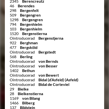
2345
Berencreutz
46
Berendes
298
Bergenfelt
509
Bergengren
1298
Bergengren
794
Bergenhielm
103
Bergenhielm
1520
Bergenstierna
Ointroducerad
Bergenstjerna
922
Berghman
477
Bergsköld
Ointroducerad
Bergstedt
568
Berling
Ointroducerad
von Bernds
Ointroducerad
von Besser
1402
Bethun
Ointroducerad
von Bewert
Ointroducerad
Bidal (d’Asfeld) (Asfeld)
Ointroducerad
Bidal de Corteviel
29
Bielke
28
Bielkenstierna
1169
von Bilang
1466
Bilberg
137
Bildstein