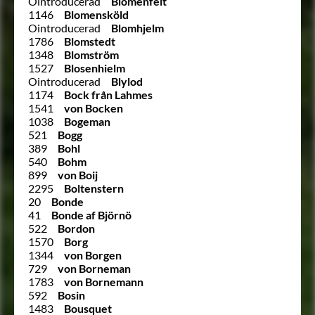
Ointroducerad
Blomenfelt
1146
Blomensköld
Ointroducerad
Blomhjelm
1786
Blomstedt
1348
Blomström
1527
Blosenhielm
Ointroducerad
Blylod
1174
Bock från Lahmes
1541
von Bocken
1038
Bogeman
521
Bogg
389
Bohl
540
Bohm
899
von Boij
2295
Boltenstern
20
Bonde
41
Bonde af Björnö
522
Bordon
1570
Borg
1344
von Borgen
729
von Borneman
1783
von Bornemann
592
Bosin
1483
Bousquet