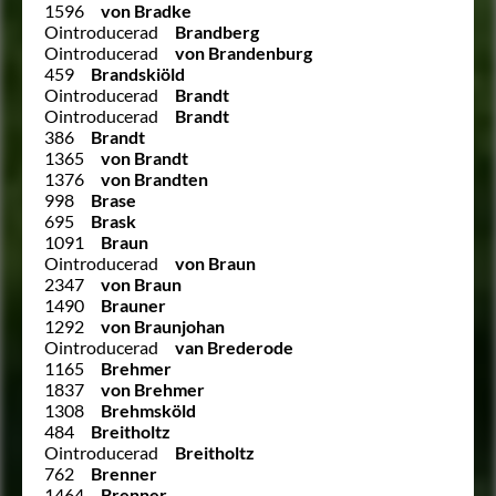
1596
von Bradke
Ointroducerad
Brandberg
Ointroducerad
von Brandenburg
459
Brandskiöld
Ointroducerad
Brandt
Ointroducerad
Brandt
386
Brandt
1365
von Brandt
1376
von Brandten
998
Brase
695
Brask
1091
Braun
Ointroducerad
von Braun
2347
von Braun
1490
Brauner
1292
von Braunjohan
Ointroducerad
van Brederode
1165
Brehmer
1837
von Brehmer
1308
Brehmsköld
484
Breitholtz
Ointroducerad
Breitholtz
762
Brenner
1464
Brenner