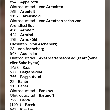
894
Appelroth
Ointroducerad
von Arendten
768
Arenfelt
1157
Arensköld
Ointroducerad
von Arentzen sedan von
Arendtschildt
458
Armfelt
424
Armlod
198
Armsköld
Utesluten
von Ascheberg
23
von Ascheberg
547
Axehielm
Ointroducerad
Axel Mårtenssons adliga ätt (Sabel
eller Sabelbyssa)
1453
Baas
977
Baggensköld
755
Bagghufvud
22
Banér
11
Banér
Ointroducerad
Bankow
Ointroducerad
Baranoff
722
Barck
(1401)
Barck
562
Barclay