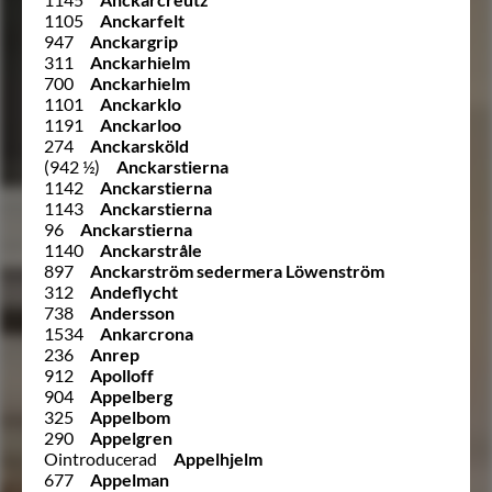
1105
Anckarfelt
947
Anckargrip
311
Anckarhielm
700
Anckarhielm
1101
Anckarklo
1191
Anckarloo
274
Anckarsköld
(942 ½)
Anckarstierna
1142
Anckarstierna
1143
Anckarstierna
96
Anckarstierna
1140
Anckarstråle
897
Anckarström sedermera Löwenström
312
Andeflycht
738
Andersson
1534
Ankarcrona
236
Anrep
912
Apolloff
904
Appelberg
325
Appelbom
290
Appelgren
Ointroducerad
Appelhjelm
677
Appelman