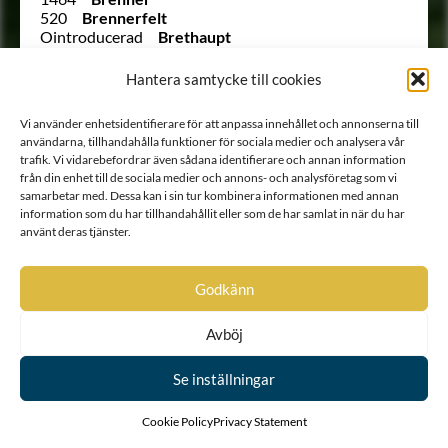
520
Brennerfelt
Ointroducerad
Brethaupt
Ointroducerad
von Brevern
883
von Brobergen
Hantera samtycke till cookies
587
Broman
1166
Broman
Vi använder enhetsidentifierare för att anpassa innehållet och annonserna till
1322
Broméen
användarna, tillhandahålla funktioner för sociala medier och analysera vår
1367
Brommenstedt
trafik. Vi vidarebefordrar även sådana identifierare och annan information
745
Bruce
från din enhet till de sociala medier och annons- och analysföretag som vi
Ointroducerad
Brummer
samarbetar med. Dessa kan i sin tur kombinera informationen med annan
752
Brunell
information som du har tillhandahållit eller som de har samlat in när du har
1746
Brunhielm
använt deras tjänster.
1425
von Brunner
1312
Brunsköld
1503
von Bruse
Godkänn
1055
Bråkenhielm
288
Bråkenhusen
Avböj
392
Bråkensköld
954
Bråkensköld
932
von Brömssen
Se inställningar
345
Bröstfelt
878
Buchner
Cookie Policy
Privacy Statement
68
von Buchwaldt