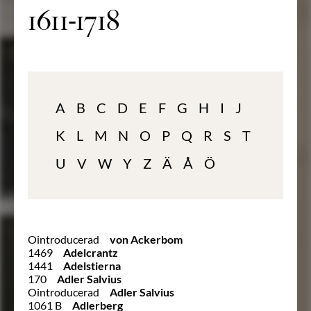
1611-1718
A
B
C
D
E
F
G
H
I
J
K
L
M
N
O
P
Q
R
S
T
U
V
W
Y
Z
Ä
Å
Ö
Ointroducerad
von Ackerbom
1469
Adelcrantz
1441
Adelstierna
170
Adler Salvius
Ointroducerad
Adler Salvius
1061 B
Adlerberg