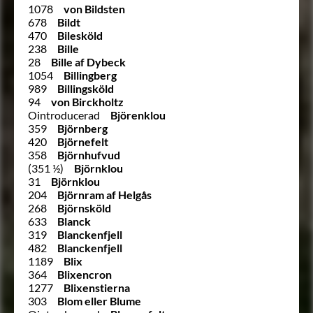
1078
von Bildsten
678
Bildt
470
Bilesköld
238
Bille
28
Bille af Dybeck
1054
Billingberg
989
Billingsköld
94
von Birckholtz
Ointroducerad
Björenklou
359
Björnberg
420
Björnefelt
358
Björnhufvud
(351 ½)
Björnklou
31
Björnklou
204
Björnram af Helgås
268
Björnsköld
633
Blanck
319
Blanckenfjell
482
Blanckenfjell
1189
Blix
364
Blixencron
1277
Blixenstierna
303
Blom eller Blume