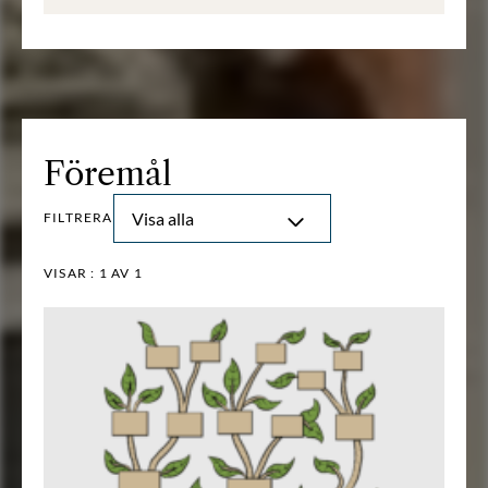
Föremål
Visa alla
FILTRERA
VISAR :
1
AV 1