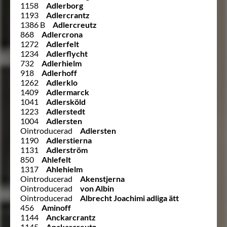
1158
Adlerborg
1193
Adlercrantz
1386 B
Adlercreutz
868
Adlercrona
1272
Adlerfelt
1234
Adlerflycht
732
Adlerhielm
918
Adlerhoff
1262
Adlerklo
1409
Adlermarck
1041
Adlersköld
1223
Adlerstedt
1004
Adlersten
Ointroducerad
Adlersten
1190
Adlerstierna
1131
Adlerström
850
Ahlefelt
1317
Ahlehielm
Ointroducerad
Akenstjerna
Ointroducerad
von Albin
Ointroducerad
Albrecht Joachimi adliga ätt
456
Aminoff
1144
Anckarcrantz
1145
Anckarcreutz