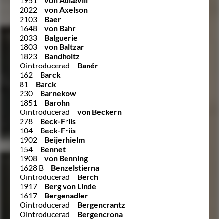
1951
von Aulævill
2022
von Axelson
2103
Baer
1648
von Bahr
2033
Balguerie
1803
von Baltzar
1823
Bandholtz
Ointroducerad
Banér
162
Barck
81
Barck
230
Barnekow
1851
Barohn
Ointroducerad
von Beckern
278
Beck-Friis
104
Beck-Friis
1902
Beijerhielm
154
Bennet
1908
von Benning
1628 B
Benzelstierna
Ointroducerad
Berch
1917
Berg von Linde
1617
Bergenadler
Ointroducerad
Bergencrantz
Ointroducerad
Bergencrona