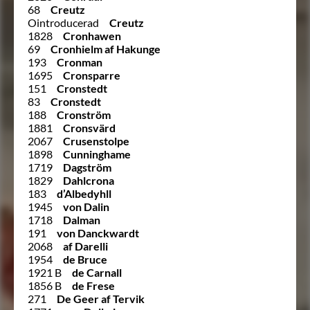
68
Creutz
Ointroducerad
Creutz
1828
Cronhawen
69
Cronhielm af Hakunge
193
Cronman
1695
Cronsparre
151
Cronstedt
83
Cronstedt
188
Cronström
1881
Cronsvärd
2067
Crusenstolpe
1898
Cunninghame
1719
Dagström
1829
Dahlcrona
183
d’Albedyhll
1945
von Dalin
1718
Dalman
191
von Danckwardt
2068
af Darelli
1954
de Bruce
1921 B
de Carnall
1856 B
de Frese
271
De Geer af Tervik