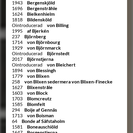
1943
Bergenskjöld
1696
Bergenstråhle
1624
Bielkenhielm
1818
Bildensköld
Ointroducerad
von Billing
1995
af Bjerkén
237
Björnberg
1714
von Björnbourg
1929
von Björnmarck
Ointroducerad
Björnstedt
2017
Björnstjerna
Ointroducerad
von Bleichert
1894
von Blessingh
1779
von Blixen
258
von Blixen sedermera von Blixen-Finecke
1627
Blixenstråle
1603
von Block
1703
Blomcreutz
1585
Blomfelt
294
Boije af Gennäs
1713
von Boisman
64
Bonde af Säfstaholm
1581
Boneauschiöld
1647
Borgenstierna