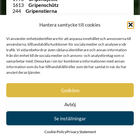
1613
Gripenschütz
244
Gripenstierna
229
von Grooth
2058
af Grubbens
Hantera samtycke till cookies
174
Grundel
1612
Grundelstierna
Vi använder enhetsidentifierare för att anpassa innehållet och annonserna till
1763
Grüner
användarna, tillhandahålla funktioner för sociala medier och analysera vår
238
Grönhagen
trafik. Vi vidarebefordrar även sådana identifierare och annan information
1602
Gyllenbååt
från din enhet till de sociala medier och annons- och analysföretag som vi
1734
Gyllenecker
samarbetar med. Dessa kan i sin tur kombinera informationen med annan
226
Gyllengranat
information som du har tillhandahållit eller som de har samlat in när du har
Ointroducerad
Gyllengrip
använt deras tjänster.
195
Gyllenkrok
1969
Gyllensvaan
1723
Günther
Godkänn
1962
von Göben
1942
von Hagelberg
Avböj
1736 B
Hallenborg
2016
Hallencreutz
86
Hamilton
Se inställningar
Ointroducerad
Hammarhjelm
1935
von Haren
Cookie Policy
Privacy Statement
Ointroducerad
Harenc