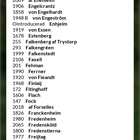
1906
Engelcrantz
1858
von Engelhardt
1948 B
von Engeström
Ointroducerad
Enhjelm
1919
von Essen
1678
Estenberg
255
Falkenberg af Trystorp
293
Falkengréen
1999
Falkenstedt
2106
Faxell
201
Fehman
1990
Ferrner
1920
von Fieandt
1968
Finlaij
172
Fitinghoff
1606
Flach
147
Fock
2018
af Forselles
1826
Franckenheim
1980
Fredenheim
2065
Fredensköld
1800
Fredenstierna
1977
Freijtag