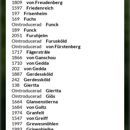
1809
von Freudenberg
1597
Friedenreich
197
Frisenheim
169
Fuchs
Ointroducerad
Funck
189
Funck
2051
Furuhjelm
Ointroducerad
Furusköld
Ointroducerad
von Fürstenberg
1717
Fägerstråle
1866
von Ganschou
1710
von Gedda
202
von Gedda
1887
Gerdessköld
242
Gerdessköld
138
Giertta
Ointroducerad
Giertta
Ointroducerad
Giös
1664
Glansenstierna
1684
von Goltz
1974
Granfelt
1547
von Greiff
1997
Grewesmöhlen
1993
Gripenbjelke