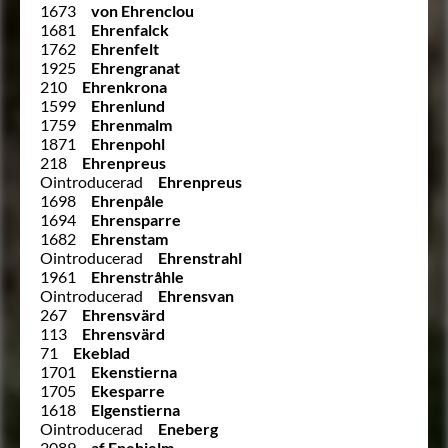
1673
von Ehrenclou
1681
Ehrenfalck
1762
Ehrenfelt
1925
Ehrengranat
210
Ehrenkrona
1599
Ehrenlund
1759
Ehrenmalm
1871
Ehrenpohl
218
Ehrenpreus
Ointroducerad
Ehrenpreus
1698
Ehrenpåle
1694
Ehrensparre
1682
Ehrenstam
Ointroducerad
Ehrenstrahl
1961
Ehrenstråhle
Ointroducerad
Ehrensvan
267
Ehrensvärd
113
Ehrensvärd
71
Ekeblad
1701
Ekenstierna
1705
Ekesparre
1618
Elgenstierna
Ointroducerad
Eneberg
2089
af Enehielm