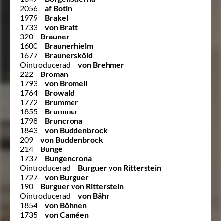
2056
af Botin
1979
Brakel
1733
von Bratt
320
Brauner
1600
Braunerhielm
1677
Braunersköld
Ointroducerad
von Brehmer
222
Broman
1793
von Bromell
1764
Browald
1772
Brummer
1855
Brummer
1798
Bruncrona
1843
von Buddenbrock
209
von Buddenbrock
214
Bunge
1737
Bungencrona
Ointroducerad
Burguer von Ritterstein
1727
von Burguer
190
Burguer von Ritterstein
Ointroducerad
von Bähr
1854
von Böhnen
1735
von Caméen