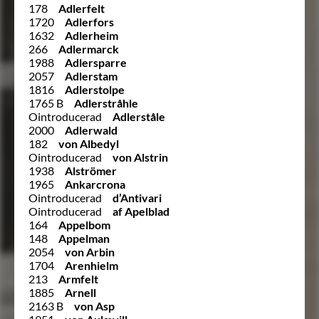
178
Adlerfelt
1720
Adlerfors
1632
Adlerheim
266
Adlermarck
1988
Adlersparre
2057
Adlerstam
1816
Adlerstolpe
1765 B
Adlerstråhle
Ointroducerad
Adlerståle
2000
Adlerwald
182
von Albedyl
Ointroducerad
von Alstrin
1938
Alströmer
1965
Ankarcrona
Ointroducerad
d’Antivari
Ointroducerad
af Apelblad
164
Appelbom
148
Appelman
2054
von Arbin
1704
Arenhielm
213
Armfelt
1885
Arnell
2163 B
von Asp