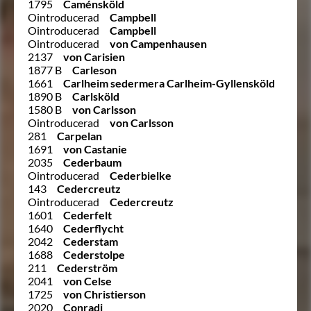
1795
Caménsköld
Ointroducerad
Campbell
Ointroducerad
Campbell
Ointroducerad
von Campenhausen
2137
von Carisien
1877 B
Carleson
1661
Carlheim sedermera Carlheim-Gyllensköld
1890 B
Carlsköld
1580 B
von Carlsson
Ointroducerad
von Carlsson
281
Carpelan
1691
von Castanie
2035
Cederbaum
Ointroducerad
Cederbielke
143
Cedercreutz
Ointroducerad
Cedercreutz
1601
Cederfelt
1640
Cederflycht
2042
Cederstam
1688
Cederstolpe
211
Cederström
2041
von Celse
1725
von Christierson
2020
Conradi