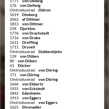
1771
von Dellwig
176
von Dellwig
Ointroducerad
Didron
1619
Dimborg
2062
af Dittmer
1813
von Dittmer
234
Djurklou
1776
von Drachstedt
1716
von Drake
1611
Dreffling
1711
Drysell
Ointroducerad
Dubbenhjelm
139
von Düben
80
von Düben
61
Dücker
Ointroducerad
von Düring
171
von Düring
Ointroducerad
von Düring
1666
von Ebbertz
1931
von Eckstedt
1842
Edenhielm
1913
von Eggers
Ointroducerad
von Eggers
1625
Ehrenadler