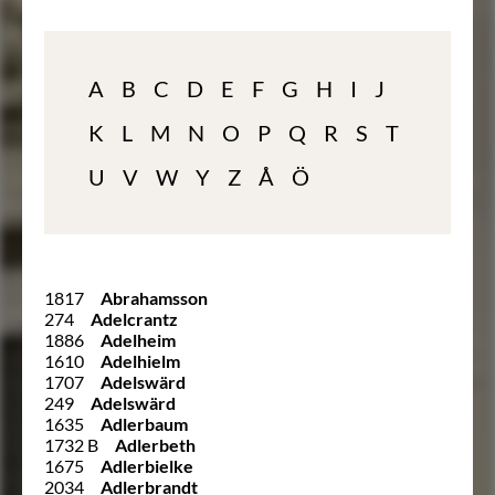
A
B
C
D
E
F
G
H
I
J
K
L
M
N
O
P
Q
R
S
T
U
V
W
Y
Z
Å
Ö
1817
Abrahamsson
274
Adelcrantz
1886
Adelheim
1610
Adelhielm
1707
Adelswärd
249
Adelswärd
1635
Adlerbaum
1732 B
Adlerbeth
1675
Adlerbielke
2034
Adlerbrandt