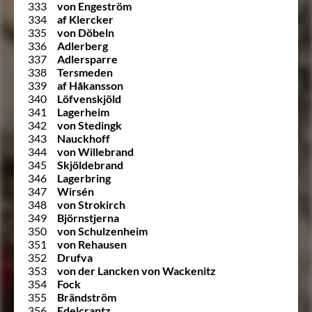
333
von Engeström
334
af Klercker
335
von Döbeln
336
Adlerberg
337
Adlersparre
338
Tersmeden
339
af Håkansson
340
Löfvenskjöld
341
Lagerheim
342
von Stedingk
343
Nauckhoff
344
von Willebrand
345
Skjöldebrand
346
Lagerbring
347
Wirsén
348
von Strokirch
349
Björnstjerna
350
von Schulzenheim
351
von Rehausen
352
Drufva
353
von der Lancken von Wackenitz
354
Fock
355
Brändström
356
Edelcrantz