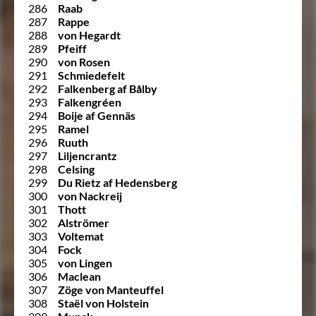
286
Raab
287
Rappe
288
von Hegardt
289
Pfeiff
290
von Rosen
291
Schmiedefelt
292
Falkenberg af Bålby
293
Falkengréen
294
Boije af Gennäs
295
Ramel
296
Ruuth
297
Liljencrantz
298
Celsing
299
Du Rietz af Hedensberg
300
von Nackreij
301
Thott
302
Alströmer
303
Voltemat
304
Fock
305
von Lingen
306
Maclean
307
Zöge von Manteuffel
308
Staël von Holstein