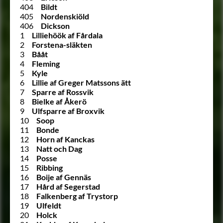
404
Bildt
405
Nordenskiöld
406
Dickson
1
Lilliehöök af Fårdala
2
Forstena-släkten
3
Bååt
4
Fleming
5
Kyle
6
Lillie af Greger Matssons ätt
7
Sparre af Rossvik
8
Bielke af Åkerö
9
Ulfsparre af Broxvik
10
Soop
11
Bonde
12
Horn af Kanckas
13
Natt och Dag
14
Posse
15
Ribbing
16
Boije af Gennäs
17
Hård af Segerstad
18
Falkenberg af Trystorp
19
Ulfeldt
20
Holck