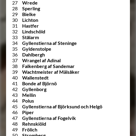
27
Wrede
28
Sperling
29
Bielke
30
Lichton
31
Hastfer
32
Lindschöld
33
Stålarm
34
Gyllenstierna af Steninge
35
Gyldenstolpe
36
Dahlbergh
37
Wrangel af Adinal
38
Falkenberg af Sandemar
39
Wachtmeister af Mälsåker
40
Wallenstedt
41
Bonde af Björnö
42
Gyllenborg
43
Mellin
44
Polus
45
Gyllenstierna af Björksund och Helgö
46
Piper
47
Gyllenstierna af Fogelvik
48
Rehnskiöld
49
Frölich
50
Stromberg