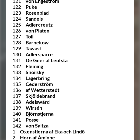
121
von Engeström
122
Puke
123
Rosenblad
124
Sandels
125
Adlercreutz
126
von Platen
127
Toll
128
Barnekow
129
Tawast
130
Adlersparre
131
De Geer af Leufsta
132
Fleming
133
Snoilsky
134
Lagerbring
135
Cederström
136
af Wetterstedt
137
Skjöldebrand
138
Adelswärd
139
Wirsén
140
Björnstjerna
141
Posse
142
von Saltza
1
Oxenstierna af Eka och Lindö
2
Horn af Åminne