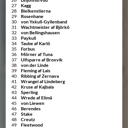
27
Kagg
28
Bielkenstierna
29
Rosenhane
30
von Yxkull-Gyllenband
31
Wachtmeister af Björkö
32
von Bellingshausen
33
Paykull
34
Taube af Karlö
35
Forbus
36
Mörner af Tuna
37
Ulfsparre af Broxvik
38
von der Linde
39
Fleming af Lais
40
Ribbing af Zernava
41
Wrangel af Lindeberg
42
Kruse af Kajbala
43
Sperling
44
Wrede af Elimä
45
von Liewen
46
Berendes
47
Stake
48
Creutz
49
Fleetwood