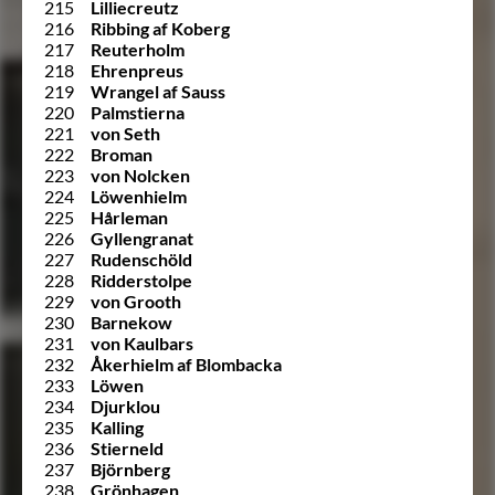
215
Lilliecreutz
216
Ribbing af Koberg
217
Reuterholm
218
Ehrenpreus
219
Wrangel af Sauss
220
Palmstierna
221
von Seth
222
Broman
223
von Nolcken
224
Löwenhielm
225
Hårleman
226
Gyllengranat
227
Rudenschöld
228
Ridderstolpe
229
von Grooth
230
Barnekow
231
von Kaulbars
232
Åkerhielm af Blombacka
233
Löwen
234
Djurklou
235
Kalling
236
Stierneld
237
Björnberg
238
Grönhagen