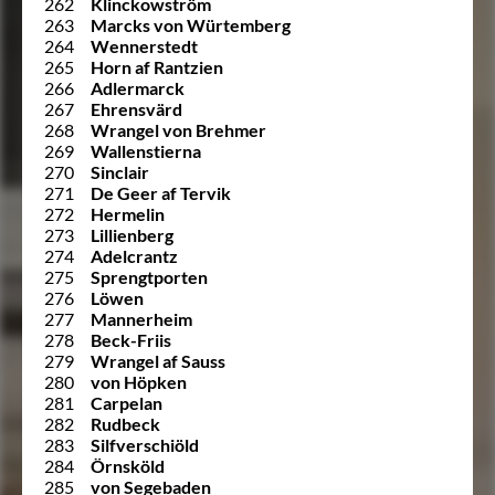
262
Klinckowström
263
Marcks von Würtemberg
264
Wennerstedt
265
Horn af Rantzien
266
Adlermarck
267
Ehrensvärd
268
Wrangel von Brehmer
269
Wallenstierna
270
Sinclair
271
De Geer af Tervik
272
Hermelin
273
Lillienberg
274
Adelcrantz
275
Sprengtporten
276
Löwen
277
Mannerheim
278
Beck-Friis
279
Wrangel af Sauss
280
von Höpken
281
Carpelan
282
Rudbeck
283
Silfverschiöld
284
Örnsköld
285
von Segebaden