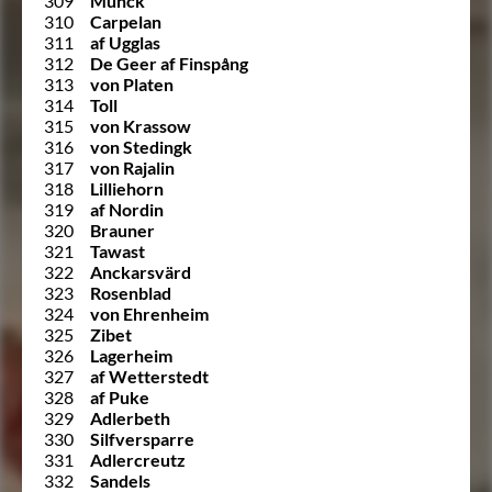
309
Munck
310
Carpelan
311
af Ugglas
312
De Geer af Finspång
313
von Platen
314
Toll
315
von Krassow
316
von Stedingk
317
von Rajalin
318
Lilliehorn
319
af Nordin
320
Brauner
321
Tawast
322
Anckarsvärd
323
Rosenblad
324
von Ehrenheim
325
Zibet
326
Lagerheim
327
af Wetterstedt
328
af Puke
329
Adlerbeth
330
Silfversparre
331
Adlercreutz
332
Sandels