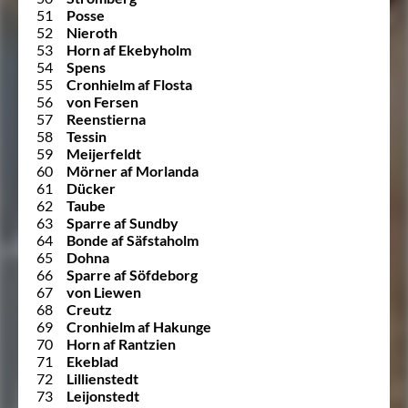
51
Posse
52
Nieroth
53
Horn af Ekebyholm
54
Spens
55
Cronhielm af Flosta
56
von Fersen
57
Reenstierna
58
Tessin
59
Meijerfeldt
60
Mörner af Morlanda
61
Dücker
62
Taube
63
Sparre af Sundby
64
Bonde af Säfstaholm
65
Dohna
66
Sparre af Söfdeborg
67
von Liewen
68
Creutz
69
Cronhielm af Hakunge
70
Horn af Rantzien
71
Ekeblad
72
Lillienstedt
73
Leijonstedt