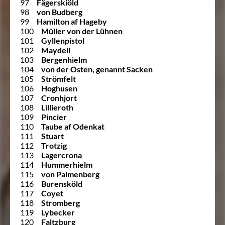
97
Fägerskiöld
98
von Budberg
99
Hamilton af Hageby
100
Müller von der Lühnen
101
Gyllenpistol
102
Maydell
103
Bergenhielm
104
von der Osten, genannt Sacken
105
Strömfelt
106
Hoghusen
107
Cronhjort
108
Lillieroth
109
Pincier
110
Taube af Odenkat
111
Stuart
112
Trotzig
113
Lagercrona
114
Hummerhielm
115
von Palmenberg
116
Burensköld
117
Coyet
118
Stromberg
119
Lybecker
120
Faltzburg