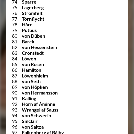
74
Sparre
75
Lagerberg
76
Strömfelt
77
Törnflycht
78
Hård
79
Putbus
80
von Düben
81
Barck
82
von Hessenstein
83
Cronstedt
84
Löwen
85
von Rosen
86
Hamilton
87
Löwenhielm
88
von Seth
89
von Höpken
90
von Hermansson
91
Kalling
92
Horn af Åminne
93
Wrangel af Sauss
94
von Schwerin
95
Sinclair
96
von Saltza
97
Falkenberg af Bålby