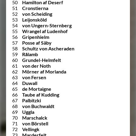
50
Hamilton af Deserf
51
Cronstierna
52
von Scheiding
53
Leijonsköld
54
von Ungern-Sternberg
55
Wrangel af Ludenhof
56
Gripenhielm
57
Posse af Säby
58
Schultz von Ascheraden
59
Rålamb
60
Grundel-Helmfelt
61
von der Noth
62
Mörner af Morlanda
63
von Fersen
64
Duwall
65
de Mortaigne
66
Taube af Kudding
67
Palbitzki
68
von Buchwaldt
69
Uggla
70
Marschalck
71
von Börstell
72
Vellingk
73
Marderfelt