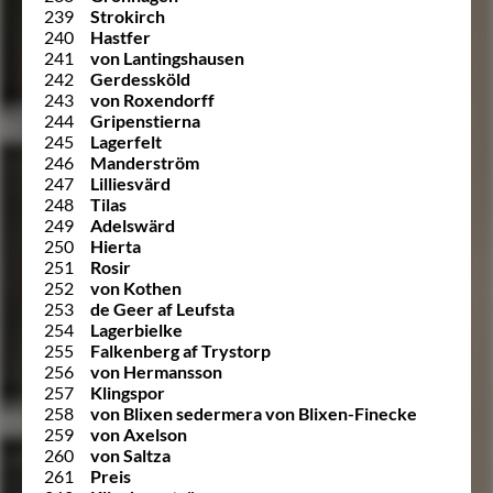
239
Strokirch
240
Hastfer
241
von Lantingshausen
242
Gerdessköld
243
von Roxendorff
244
Gripenstierna
245
Lagerfelt
246
Manderström
247
Lilliesvärd
248
Tilas
249
Adelswärd
250
Hierta
251
Rosir
252
von Kothen
253
de Geer af Leufsta
254
Lagerbielke
255
Falkenberg af Trystorp
256
von Hermansson
257
Klingspor
258
von Blixen sedermera von Blixen-Finecke
259
von Axelson
260
von Saltza
261
Preis