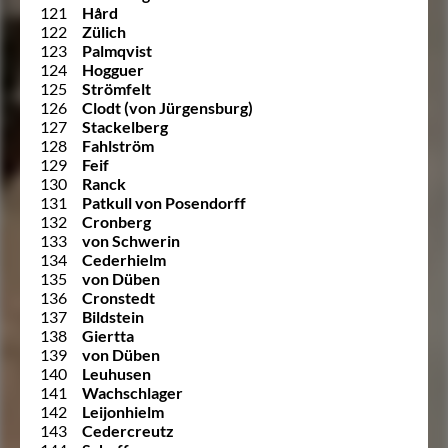
121
Hård
122
Zülich
123
Palmqvist
124
Hogguer
125
Strömfelt
126
Clodt (von Jürgensburg)
127
Stackelberg
128
Fahlström
129
Feif
130
Ranck
131
Patkull von Posendorff
132
Cronberg
133
von Schwerin
134
Cederhielm
135
von Düben
136
Cronstedt
137
Bildstein
138
Giertta
139
von Düben
140
Leuhusen
141
Wachschlager
142
Leijonhielm
143
Cedercreutz