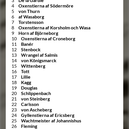
3
De la Gardie
4
Oxenstierna af Södermöre
5
von Thurn
6
af Wasaborg
7
Torstensson
8
Oxenstierna af Korsholm och Wasa
9
Horn af Björneborg
10
Oxenstierna af Croneborg
11
Banér
12
Stenbock
13
Wrangel af Salmis
14
von Königsmarck
15
Wittenberg
16
Tott
17
Lillie
18
Kagg
19
Douglas
20
Schlippenbach
21
von Steinberg
22
Carlsson
23
von Ascheberg
24
Gyllenstierna af Ericsberg
25
Wachtmeister af Johannishus
26
Fleming