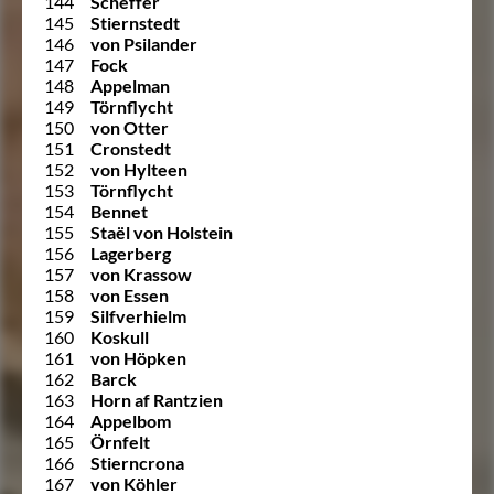
144
Scheffer
145
Stiernstedt
146
von Psilander
147
Fock
148
Appelman
149
Törnflycht
150
von Otter
151
Cronstedt
152
von Hylteen
153
Törnflycht
154
Bennet
155
Staël von Holstein
156
Lagerberg
157
von Krassow
158
von Essen
159
Silfverhielm
160
Koskull
161
von Höpken
162
Barck
163
Horn af Rantzien
164
Appelbom
165
Örnfelt
166
Stierncrona
167
von Köhler