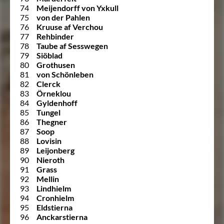
74
Meijendorff von Yxkull
75
von der Pahlen
76
Kruuse af Verchou
77
Rehbinder
78
Taube af Sesswegen
79
Siöblad
80
Grothusen
81
von Schönleben
82
Clerck
83
Örneklou
84
Gyldenhoff
85
Tungel
86
Thegner
87
Soop
88
Lovisin
89
Leijonberg
90
Nieroth
91
Grass
92
Mellin
93
Lindhielm
94
Cronhielm
95
Eldstierna
96
Anckarstierna