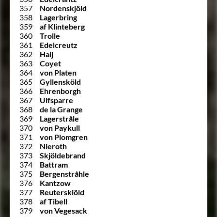
357
Nordenskjöld
358
Lagerbring
359
af Klinteberg
360
Trolle
361
Edelcreutz
362
Haij
363
Coyet
364
von Platen
365
Gyllensköld
366
Ehrenborgh
367
Ulfsparre
368
de la Grange
369
Lagerstråle
370
von Paykull
371
von Plomgren
372
Nieroth
373
Skjöldebrand
374
Battram
375
Bergenstråhle
376
Kantzow
377
Reuterskiöld
378
af Tibell
379
von Vegesack