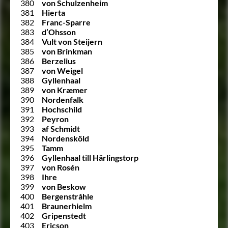
380
von Schulzenheim
381
Hierta
382
Franc-Sparre
383
d’Ohsson
384
Vult von Steijern
385
von Brinkman
386
Berzelius
387
von Weigel
388
Gyllenhaal
389
von Kræmer
390
Nordenfalk
391
Hochschild
392
Peyron
393
af Schmidt
394
Nordensköld
395
Tamm
396
Gyllenhaal till Härlingstorp
397
von Rosén
398
Ihre
399
von Beskow
400
Bergenstråhle
401
Braunerhielm
402
Gripenstedt
403
Ericson