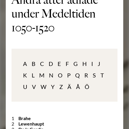
Andra ätter adlade
under Medeltiden
1050-1520
A
B
C
D
E
F
G
H
I
J
K
L
M
N
O
P
Q
R
S
T
U
V
W
Y
Z
Ä
Å
Ö
1
Brahe
2
Lewenhaupt