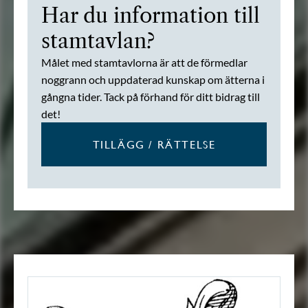
Har du information till
stamtavlan?
Målet med stamtavlorna är att de förmedlar
noggrann och uppdaterad kunskap om ätterna i
gångna tider. Tack på förhand för ditt bidrag till
det!
TILLÄGG / RÄTTELSE