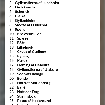
3
Gyllenstierna af Lundholm
4
De la Gardie
5
Schenck
6
Bielke
7
Gyllenhielm
8
Skytte af Duderhof
9
Spens
10
Khewenhüller
11
Sparre
12
Bååt
13
Lilliehöök
14
Cruus af Gudhem
15
Ryning
16
Kurck
17
Fleming af Liebelitz
18
Gyllenstierna af Ulaborg
19
Soop af Limingo
20
Bonde
21
Horn af Marienborg
22
Banér
23
Natt och Dag
24
Stiernsköld
25
Posse af Hedensund
26
Leijonhufvud