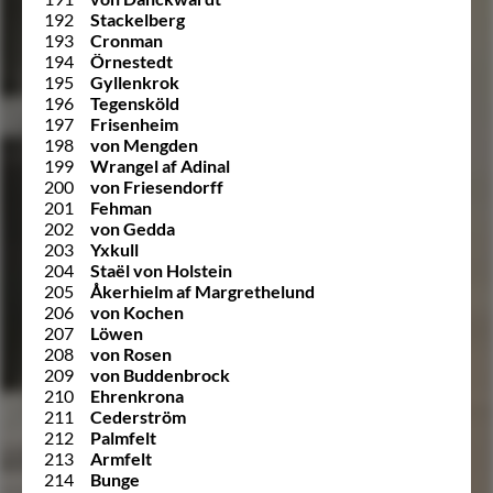
192
Stackelberg
193
Cronman
194
Örnestedt
195
Gyllenkrok
196
Tegensköld
197
Frisenheim
198
von Mengden
199
Wrangel af Adinal
200
von Friesendorff
201
Fehman
202
von Gedda
203
Yxkull
204
Staël von Holstein
205
Åkerhielm af Margrethelund
206
von Kochen
207
Löwen
208
von Rosen
209
von Buddenbrock
210
Ehrenkrona
211
Cederström
212
Palmfelt
213
Armfelt
214
Bunge