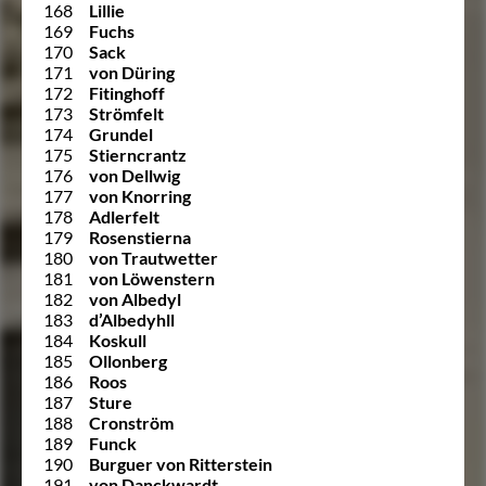
168
Lillie
169
Fuchs
170
Sack
171
von Düring
172
Fitinghoff
173
Strömfelt
174
Grundel
175
Stierncrantz
176
von Dellwig
177
von Knorring
178
Adlerfelt
179
Rosenstierna
180
von Trautwetter
181
von Löwenstern
182
von Albedyl
183
d’Albedyhll
184
Koskull
185
Ollonberg
186
Roos
187
Sture
188
Cronström
189
Funck
190
Burguer von Ritterstein
191
von Danckwardt