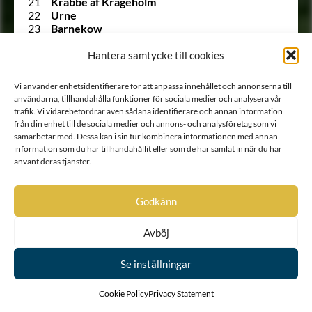
21
Krabbe af Krageholm
22
Urne
23
Barnekow
24
Ramel
25
Walkendorff
Hantera samtycke till cookies
26
Tott
27
Gädda
Vi använder enhetsidentifierare för att anpassa innehållet och annonserna till
28
Bille af Dybeck
användarna, tillhandahålla funktioner för sociala medier och analysera vår
29
Gyllenstierna af Svaneholm
trafik. Vi vidarebefordrar även sådana identifierare och annan information
30
Lindenov
från din enhet till de sociala medier och annons- och analysföretag som vi
31
Björnklou
samarbetar med. Dessa kan i sin tur kombinera informationen med annan
32
Stålarm
information som du har tillhandahållit eller som de har samlat in när du har
33
Ehrenstéen
använt deras tjänster.
34
Lilliecrona
35
Ekeblad
36
Trolle
Godkänn
37
Rosenstråle
1303 A
Siöstierna
Avböj
528 A
von Snoilsky
38
Carpelan
Se inställningar
39
Stiernkors
40
Gyllenhierta
41
Hinsebergs-släkten
Cookie Policy
Privacy Statement
42
Ållongren i Östergötland