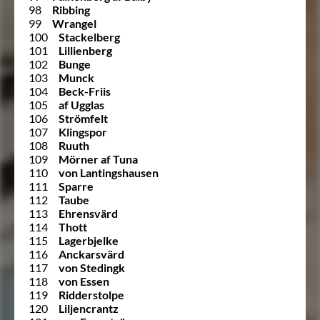
98
Ribbing
99
Wrangel
100
Stackelberg
101
Lillienberg
102
Bunge
103
Munck
104
Beck-Friis
105
af Ugglas
106
Strömfelt
107
Klingspor
108
Ruuth
109
Mörner af Tuna
110
von Lantingshausen
111
Sparre
112
Taube
113
Ehrensvärd
114
Thott
115
Lagerbjelke
116
Anckarsvärd
117
von Stedingk
118
von Essen
119
Ridderstolpe
120
Liljencrantz