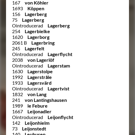
167
von Köhler
1693
Köppen
156
Lagerberg
75
Lagerberg
Ointroducerad
Lagerberg
254
Lagerbielke
1620
Lagerborg
2061 B
Lagerbring
245
Lagerfelt
Ointroducerad
Lagerflycht
2038
von Lagerlöf
Ointroducerad
Lagerstam
1630
Lagerstolpe
1992
Lagerstråle
1933
Lagersvärd
Ointroducerad
Lagertvist
1832
von Lang
241
von Lantingshausen
1989
le Febure
1667
Leijonadler
Ointroducerad
Leijonflycht
142
Leijonhielm
73
Leijonstedt
140
Leuhusen