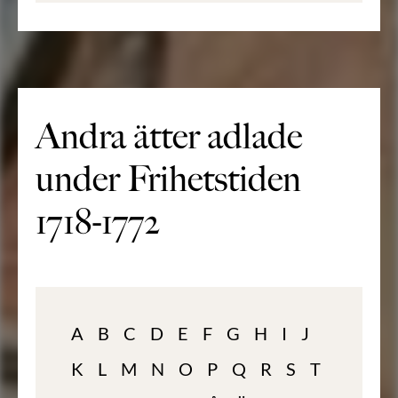
Andra ätter adlade
under Frihetstiden
1718-1772
A
B
C
D
E
F
G
H
I
J
K
L
M
N
O
P
Q
R
S
T