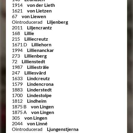
1914
von der Lieth
1621
von Lietzen
67
von Liewen
Ointroducerad
Liljenberg
2011
Liljencrantz
168
Lillie
215
Lilliecreutz
1671 D
Lilliehorn
1994
Lillienanckar
273
Lillienberg
72
Lillienstedt
1987
Lilliestråle
247
Lilliesvärd
1633
Lindcreutz
1579
Lindencrona
1883
Linderstedt
1700
Lindestolpe
1812
Lindheim
1875 B
von Lingen
1875 A
von Lingen
305
von Lingen
2044
von Linné
Ointroducerad
Ljungenstjerna