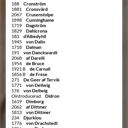
188
Cronström
1881
Cronsvärd
2067
Crusenstolpe
1898
Cunninghame
1719
Dagström
1829
Dahlcrona
183
d’Albedyhll
1945
von Dalin
1718
Dalman
191
von Danckwardt
2068
af Darelli
1954
de Bruce
1921 B
de Carnall
1856 B
de Frese
271
De Geer af Tervik
1771
von Dellwig
176
von Dellwig
Ointroducerad
Didron
1619
Dimborg
2062
af Dittmer
1813
von Dittmer
234
Djurklou
1776
von Drachstedt