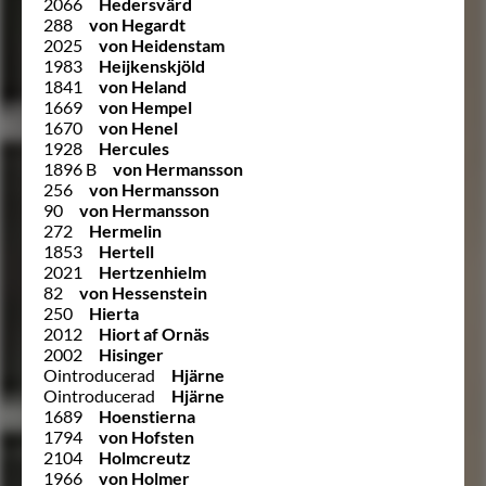
2066
Hedersvärd
288
von Hegardt
2025
von Heidenstam
1983
Heijkenskjöld
1841
von Heland
1669
von Hempel
1670
von Henel
1928
Hercules
1896 B
von Hermansson
256
von Hermansson
90
von Hermansson
272
Hermelin
1853
Hertell
2021
Hertzenhielm
82
von Hessenstein
250
Hierta
2012
Hiort af Ornäs
2002
Hisinger
Ointroducerad
Hjärne
Ointroducerad
Hjärne
1689
Hoenstierna
1794
von Hofsten
2104
Holmcreutz
1966
von Holmer