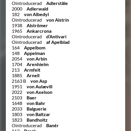
Ointroducerad
Adlerståle
2000
Adlerwald
182
von Albedyl
Ointroducerad
von Alstrin
1938
Alströmer
1965
Ankarcrona
Ointroducerad
d’Antivari
Ointroducerad
af Apelblad
164
Appelbom
148
Appelman
2054
von Arbin
1704
Arenhielm
213
Armfelt
1885
Arnell
2163 B
von Asp
1951
von Aulævill
2022
von Axelson
2103
Baer
1648
von Bahr
2033
Balguerie
1803
von Baltzar
1823
Bandholtz
Ointroducerad
Banér
162
Barck