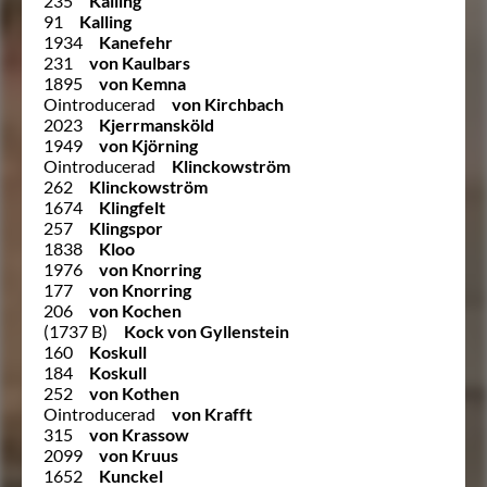
235
Kalling
91
Kalling
1934
Kanefehr
231
von Kaulbars
1895
von Kemna
Ointroducerad
von Kirchbach
2023
Kjerrmansköld
1949
von Kjörning
Ointroducerad
Klinckowström
262
Klinckowström
1674
Klingfelt
257
Klingspor
1838
Kloo
1976
von Knorring
177
von Knorring
206
von Kochen
(1737 B)
Kock von Gyllenstein
160
Koskull
184
Koskull
252
von Kothen
Ointroducerad
von Krafft
315
von Krassow
2099
von Kruus
1652
Kunckel