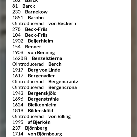
81
Barck
230
Barnekow
1851
Barohn
Ointroducerad
von Beckern
278
Beck-Friis
104
Beck-Friis
1902
Beijerhielm
154
Bennet
1908
von Benning
1628 B
Benzelstierna
Ointroducerad
Berch
1917
Berg von Linde
1617
Bergenadler
Ointroducerad
Bergencrantz
Ointroducerad
Bergencrona
1943
Bergenskjöld
1696
Bergenstråhle
1624
Bielkenhielm
1818
Bildensköld
Ointroducerad
von Billing
1995
af Bjerkén
237
Björnberg
1714
von Björnbourg