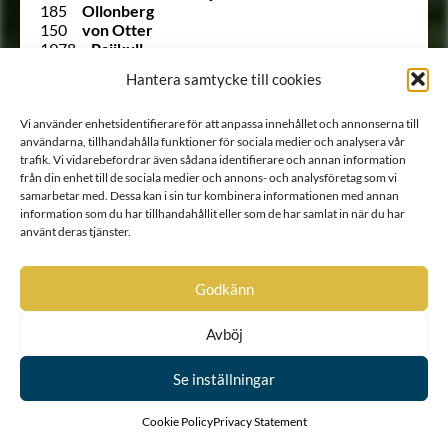
185
Ollonberg
150
von Otter
1978
Paijkull
1996
af Palén
Hantera samtycke till cookies
1605
Palmcreutz
Ointroducerad
von Palmcrona
212
Palmfelt
Vi använder enhetsidentifierare för att anpassa innehållet och annonserna till
användarna, tillhandahålla funktioner för sociala medier och analysera vår
Ointroducerad
Palmfelt
trafik. Vi vidarebefordrar även sådana identifierare och annan information
220
Palmstierna
från din enhet till de sociala medier och annons- och analysföretag som vi
Ointroducerad
von Palthen
samarbetar med. Dessa kan i sin tur kombinera informationen med annan
1604
Panso
information som du har tillhandahållit eller som de har samlat in när du har
2343
Pantzerhielm
använt deras tjänster.
1915
Pechlin
2071
af Petersens
289
Pfeiff
Godkänn
1654
Pihlhielm
Ointroducerad
Pike
1964
Pinello
Avböj
1623
Plantenstedt
1922
von Platen
Se inställningar
1897
von Plessen
1952
von Plomgren
Cookie Policy
Privacy Statement
2070
Plommenfelt
2073 B
Pollet