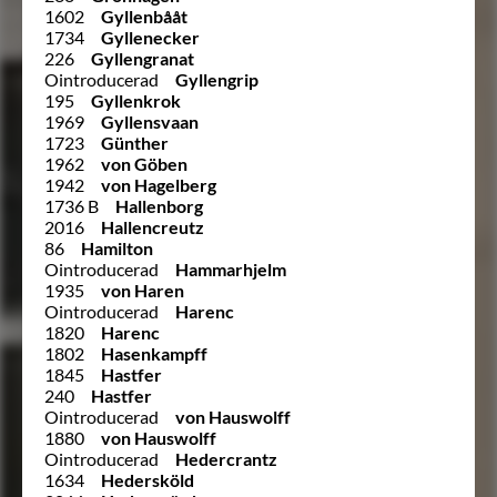
1602
Gyllenbååt
1734
Gyllenecker
226
Gyllengranat
Ointroducerad
Gyllengrip
195
Gyllenkrok
1969
Gyllensvaan
1723
Günther
1962
von Göben
1942
von Hagelberg
1736 B
Hallenborg
2016
Hallencreutz
86
Hamilton
Ointroducerad
Hammarhjelm
1935
von Haren
Ointroducerad
Harenc
1820
Harenc
1802
Hasenkampff
1845
Hastfer
240
Hastfer
Ointroducerad
von Hauswolff
1880
von Hauswolff
Ointroducerad
Hedercrantz
1634
Hedersköld