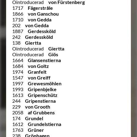
Ointroducerad
von Fürstenberg
1717
Fägerstråle
1866
von Ganschou
1710
von Gedda
202
von Gedda
1887
Gerdessköld
242
Gerdessköld
138
Giertta
Ointroducerad
Giertta
Ointroducerad
Giös
1664
Glansenstierna
1684
von Goltz
1974
Granfelt
1547
von Greiff
1997
Grewesmöhlen
1993
Gripenbjelke
1613
Gripenschütz
244
Gripenstierna
229
von Grooth
2058
af Grubbens
174
Grundel
1612
Grundelstierna
1763
Grüner
238
Grönhagen