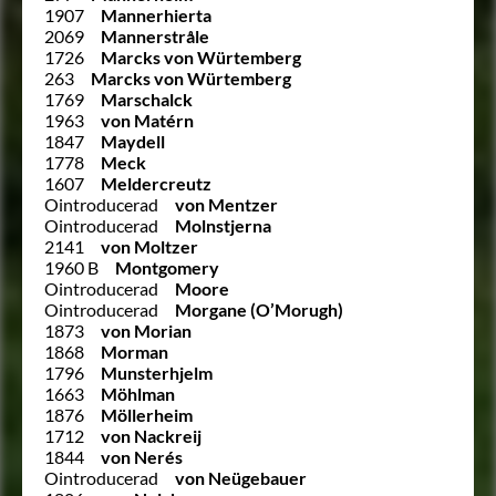
1907
Mannerhierta
2069
Mannerstråle
1726
Marcks von Würtemberg
263
Marcks von Würtemberg
1769
Marschalck
1963
von Matérn
1847
Maydell
1778
Meck
1607
Meldercreutz
Ointroducerad
von Mentzer
Ointroducerad
Molnstjerna
2141
von Moltzer
1960 B
Montgomery
Ointroducerad
Moore
Ointroducerad
Morgane (O’Morugh)
1873
von Morian
1868
Morman
1796
Munsterhjelm
1663
Möhlman
1876
Möllerheim
1712
von Nackreij
1844
von Nerés
Ointroducerad
von Neügebauer