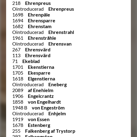
218
Ehrenpreus
Ointroducerad
Ehrenpreus
1698
Ehrenpåle
1694
Ehrensparre
1682
Ehrenstam
Ointroducerad
Ehrenstrahl
1961
Ehrenstråhle
Ointroducerad
Ehrensvan
267
Ehrensvärd
113
Ehrensvärd
71
Ekeblad
1701
Ekenstierna
1705
Ekesparre
1618
Elgenstierna
Ointroducerad
Eneberg
2089
af Enehielm
1906
Engelcrantz
1858
von Engelhardt
1948 B
von Engeström
Ointroducerad
Enhjelm
1919
von Essen
1678
Estenberg
255
Falkenberg af Trystorp
293
Falkengréen