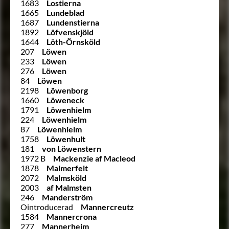
1683
Lostierna
1665
Lundeblad
1687
Lundenstierna
1892
Löfvenskjöld
1644
Löth-Örnsköld
207
Löwen
233
Löwen
276
Löwen
84
Löwen
2198
Löwenborg
1660
Löweneck
1791
Löwenhielm
224
Löwenhielm
87
Löwenhielm
1758
Löwenhult
181
von Löwenstern
1972 B
Mackenzie af Macleod
1878
Malmerfelt
2072
Malmsköld
2003
af Malmsten
246
Manderström
Ointroducerad
Mannercreutz
1584
Mannercrona
277
Mannerheim