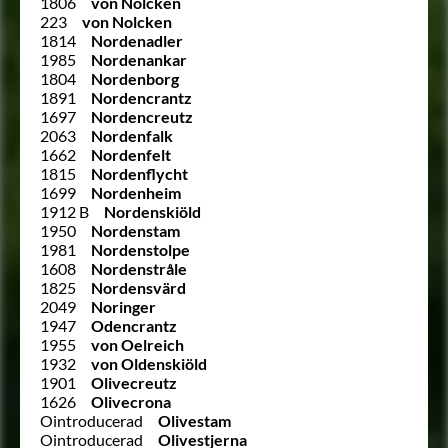
1806
von Nolcken
223
von Nolcken
1814
Nordenadler
1985
Nordenankar
1804
Nordenborg
1891
Nordencrantz
1697
Nordencreutz
2063
Nordenfalk
1662
Nordenfelt
1815
Nordenflycht
1699
Nordenheim
1912 B
Nordenskiöld
1950
Nordenstam
1981
Nordenstolpe
1608
Nordenstråle
1825
Nordensvärd
2049
Noringer
1947
Odencrantz
1955
von Oelreich
1932
von Oldenskiöld
1901
Olivecreutz
1626
Olivecrona
Ointroducerad
Olivestam
Ointroducerad
Olivestjerna