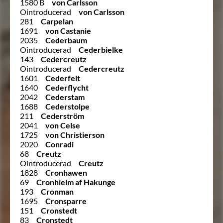
1580 B
von Carlsson
Ointroducerad
von Carlsson
281
Carpelan
1691
von Castanie
2035
Cederbaum
Ointroducerad
Cederbielke
143
Cedercreutz
Ointroducerad
Cedercreutz
1601
Cederfelt
1640
Cederflycht
2042
Cederstam
1688
Cederstolpe
211
Cederström
2041
von Celse
1725
von Christierson
2020
Conradi
68
Creutz
Ointroducerad
Creutz
1828
Cronhawen
69
Cronhielm af Hakunge
193
Cronman
1695
Cronsparre
151
Cronstedt
83
Cronstedt