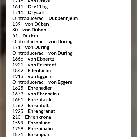
1716
von Drake
1611
Dreffling
1711
Drysell
Ointroducerad
Dubbenhjelm
139
von Düben
80
von Düben
61
Dücker
Ointroducerad
von Düring
171
von Düring
Ointroducerad
von Düring
1666
von Ebbertz
1931
von Eckstedt
1842
Edenhielm
1913
von Eggers
Ointroducerad
von Eggers
1625
Ehrenadler
1673
von Ehrenclou
1681
Ehrenfalck
1762
Ehrenfelt
1925
Ehrengranat
210
Ehrenkrona
1599
Ehrenlund
1759
Ehrenmalm
1871
Ehrenpohl