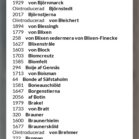
1929
von Björnmarck
Ointroducerad
Björnstedt
2017
Björnstjerna
Ointroducerad
von Bleichert
1894
von Blessingh
1779
von Blixen
258
von Blixen sedermera von Blixen-Finecke
1627
Blixenstråle
1603
von Block
1703
Blomcreutz
1585
Blomfelt
294
Boije af Gennäs
1713
von Boisman
64
Bonde af Säfstaholm
1581
Boneauschiöld
1647
Borgenstierna
2056
af Botin
1979
Brakel
1733
von Bratt
320
Brauner
1600
Braunerhielm
1677
Braunersköld
Ointroducerad
von Brehmer
222
Broman