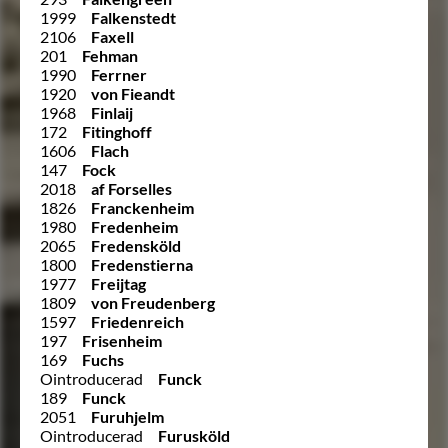
1999
Falkenstedt
2106
Faxell
201
Fehman
1990
Ferrner
1920
von Fieandt
1968
Finlaij
172
Fitinghoff
1606
Flach
147
Fock
2018
af Forselles
1826
Franckenheim
1980
Fredenheim
2065
Fredensköld
1800
Fredenstierna
1977
Freijtag
1809
von Freudenberg
1597
Friedenreich
197
Frisenheim
169
Fuchs
Ointroducerad
Funck
189
Funck
2051
Furuhjelm
Ointroducerad
Furusköld