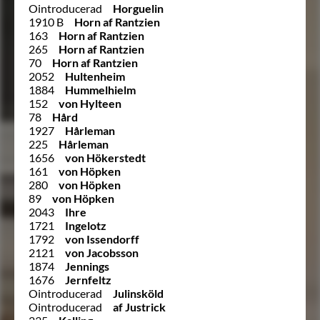
Ointroducerad
Horguelin
1910 B
Horn af Rantzien
163
Horn af Rantzien
265
Horn af Rantzien
70
Horn af Rantzien
2052
Hultenheim
1884
Hummelhielm
152
von Hylteen
78
Hård
1927
Hårleman
225
Hårleman
1656
von Hökerstedt
161
von Höpken
280
von Höpken
89
von Höpken
2043
Ihre
1721
Ingelotz
1792
von Issendorff
2121
von Jacobsson
1874
Jennings
1676
Jernfeltz
Ointroducerad
Julinsköld
Ointroducerad
af Justrick