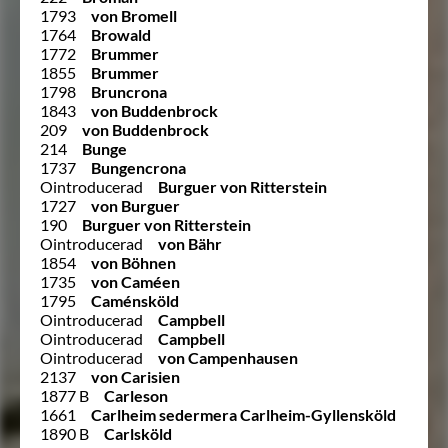
1793
von Bromell
1764
Browald
1772
Brummer
1855
Brummer
1798
Bruncrona
1843
von Buddenbrock
209
von Buddenbrock
214
Bunge
1737
Bungencrona
Ointroducerad
Burguer von Ritterstein
1727
von Burguer
190
Burguer von Ritterstein
Ointroducerad
von Bähr
1854
von Böhnen
1735
von Caméen
1795
Caménsköld
Ointroducerad
Campbell
Ointroducerad
Campbell
Ointroducerad
von Campenhausen
2137
von Carisien
1877 B
Carleson
1661
Carlheim sedermera Carlheim-Gyllensköld
1890 B
Carlsköld