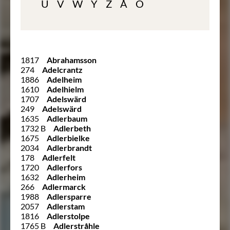
U
V
W
Y
Z
Å
Ö
1817
Abrahamsson
274
Adelcrantz
1886
Adelheim
1610
Adelhielm
1707
Adelswärd
249
Adelswärd
1635
Adlerbaum
1732 B
Adlerbeth
1675
Adlerbielke
2034
Adlerbrandt
178
Adlerfelt
1720
Adlerfors
1632
Adlerheim
266
Adlermarck
1988
Adlersparre
2057
Adlerstam
1816
Adlerstolpe
1765 B
Adlerstråhle