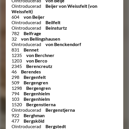
Ointroducerad
von Beije
Ointroducerad
Beijer von Weissfelt (von
Weissfelt)
604
von Beijer
Ointroducerad
Beilfelt
Ointroducerad
Beinsturtz
782
Belfrage
32
von Bellingshausen
Ointroducerad
von Benckendorf
831
Bennet
1235
von Berchner
1203
von Berco
2345
Berencreutz
46
Berendes
298
Bergenfelt
509
Bergengren
1298
Bergengren
794
Bergenhielm
103
Bergenhielm
1520
Bergenstierna
Ointroducerad
Bergenstjerna
922
Berghman
477
Bergsköld
Ointroducerad
Bergstedt