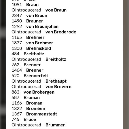
1091
Braun
Ointroducerad
von Braun
2347
von Braun
1490
Brauner
1292
von Braunjohan
Ointroducerad
van Brederode
1165
Brehmer
1837
von Brehmer
1308
Brehmsköld
484
Breitholtz
Ointroducerad
Breitholtz
762
Brenner
1464
Brenner
520
Brennerfelt
Ointroducerad
Brethaupt
Ointroducerad
von Brevern
883
von Brobergen
587
Broman
1166
Broman
1322
Broméen
1367
Brommenstedt
745
Bruce
Ointroducerad
Brummer