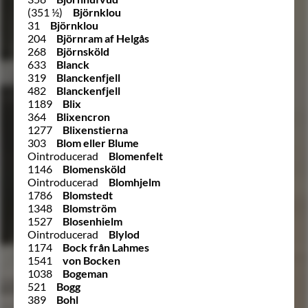
(351 ½)
Björnklou
31
Björnklou
204
Björnram af Helgås
268
Björnsköld
633
Blanck
319
Blanckenfjell
482
Blanckenfjell
1189
Blix
364
Blixencron
1277
Blixenstierna
303
Blom eller Blume
Ointroducerad
Blomenfelt
1146
Blomensköld
Ointroducerad
Blomhjelm
1786
Blomstedt
1348
Blomström
1527
Blosenhielm
Ointroducerad
Blylod
1174
Bock från Lahmes
1541
von Bocken
1038
Bogeman
521
Bogg
389
Bohl