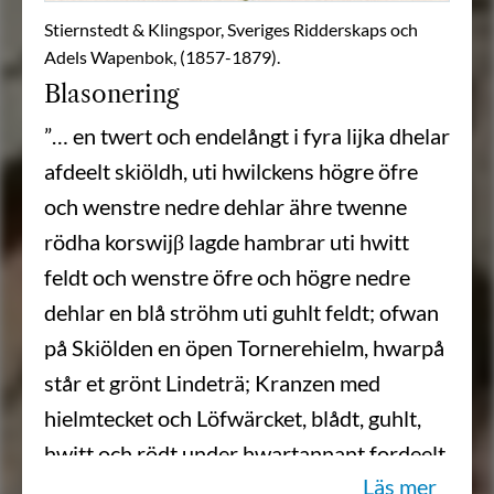
Stiernstedt & Klingspor, Sveriges Ridderskaps och
Adels Wapenbok, (1857-1879).
Blasonering
”… en twert och endelångt i fyra lijka dhelar
afdeelt skiöldh, uti hwilckens högre öfre
och wenstre nedre dehlar ähre twenne
rödha korswijβ lagde hambrar uti hwitt
feldt och wenstre öfre och högre nedre
dehlar en blå ströhm uti guhlt feldt; ofwan
på Skiölden en öpen Tornerehielm, hwarpå
står et grönt Lindeträ; Kranzen med
hielmtecket och Löfwärcket, blådt, guhlt,
hwitt och rödt under hwartannant fordeelt,
Läs mer
aldeles som sielfwe wapnet härhooβ finnes