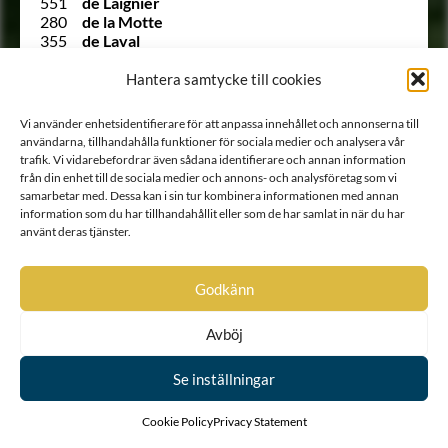
551
de Laignier
280
de la Motte
355
de Laval
1299
de la Vallée
958
von Dellingshausen
Hantera samtycke till cookies
Ointroducerad
von Dellvik
65
de Mortaigne
Vi använder enhetsidentifierare för att anpassa innehållet och annonserna till
737
de Moucheron
användarna, tillhandahålla funktioner för sociala medier och analysera vår
Ointroducerad
Derenthal
trafik. Vi vidarebefordrar även sådana identifierare och annan information
1507
de Silentz
från din enhet till de sociala medier och annons- och analysföretag som vi
Ointroducerad
von Dessein
samarbetar med. Dessa kan i sin tur kombinera informationen med annan
440
Didron
information som du har tillhandahållit eller som de har samlat in när du har
Ointroducerad
Diederichs
använt deras tjänster.
Ointroducerad
Dieterich
Ointroducerad
von Dinggrafwen
426
Djurfelt
Godkänn
968
Djurklow
1340
von Dobrokowsky
Avböj
65
Dohna
Ointroducerad
von Dornfelt
Se inställningar
(28 ½)
Douglas
19
Douglas
821
Douglies
Cookie Policy
Privacy Statement
361
Drake af Torp och Hamra