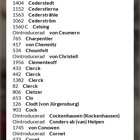
1404
Cederstedt
1152
Cederstierna
1563
Cederstråhle
1062
Cederström
1560 C
Celsing
Ointroducerad
von Ceumern
765
Charpentier
417
von Chemnitz
534
Chounfelt
Ointroducerad
von Christell
1956
Clementeoff
433
Clerck
442
Clerck
1382
Clerck
82
Clerck
806
Cletzer
653
Clo
126
Clodt (von Jürgensburg)
903
Cock
Ointroducerad
Cockenhausen (Kockenhausen)
Ointroducerad
Conders ab (van) Helpen
1745
von Conowen
Ointroducerad
Cornet
473
Coyet