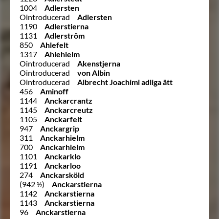
1004
Adlersten
Ointroducerad
Adlersten
1190
Adlerstierna
1131
Adlerström
850
Ahlefelt
1317
Ahlehielm
Ointroducerad
Akenstjerna
Ointroducerad
von Albin
Ointroducerad
Albrecht Joachimi adliga ätt
456
Aminoff
1144
Anckarcrantz
1145
Anckarcreutz
1105
Anckarfelt
947
Anckargrip
311
Anckarhielm
700
Anckarhielm
1101
Anckarklo
1191
Anckarloo
274
Anckarsköld
(942 ½)
Anckarstierna
1142
Anckarstierna
1143
Anckarstierna
96
Anckarstierna