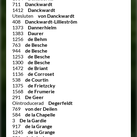
711
Danckwardt
1412
Danckwardt
Utesluten
von Danckwardt
408
Danckwardt-Lillieström
1373
Dannerhielm
1383
Daurer
1256
de Behm
763
de Besche
944
de Besche
1253
de Besche
1300
de Besche
1472
de Briant
1136
de Corroset
538
de Courtin
1375
de Frietzcky
1568
de Frumerie
291
De Geer
Ointroducerad
Degerfeldt
769
von der Deilen
584
de la Chapelle
3
De la Gardie
917
de la Grange
1245
de la Grange