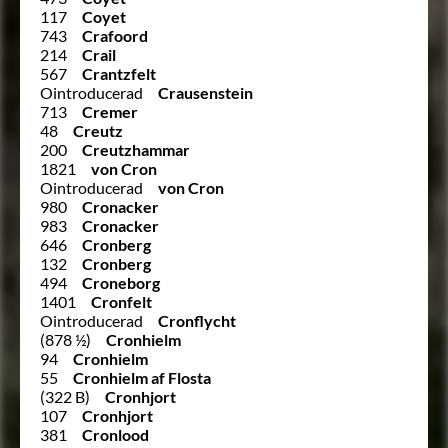
117
Coyet
743
Crafoord
214
Crail
567
Crantzfelt
Ointroducerad
Crausenstein
713
Cremer
48
Creutz
200
Creutzhammar
1821
von Cron
Ointroducerad
von Cron
980
Cronacker
983
Cronacker
646
Cronberg
132
Cronberg
494
Croneborg
1401
Cronfelt
Ointroducerad
Cronflycht
(878 ½)
Cronhielm
94
Cronhielm
55
Cronhielm af Flosta
(322 B)
Cronhjort
107
Cronhjort
381
Cronlood