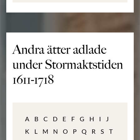
Andra ätter adlade
under Stormaktstiden
1611-1718
A
B
C
D
E
F
G
H
I
J
K
L
M
N
O
P
Q
R
S
T