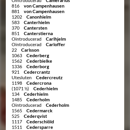
Ointroducerad
Camerarius
816
von Campenhausen
881
von Campenhausen
1202
Canonhielm
583
Canterhielm
370
Cantersten
851
Canterstierna
Ointroducerad
Carlhjelm
Ointroducerad
Carloffer
22
Carlsson
1063
Cederberg
1562
Cederbielke
1336
Cederborg
921
Cedercrantz
Utesluten
Cedercreutz
1198
Cedercrona
(1071 ½)
Cederhielm
134
Cederhielm
1485
Cederholm
Ointroducerad
Cederholm
1565
Cedermarck
525
Cederqvist
1117
Cederschiöld
1511
Cedersparre