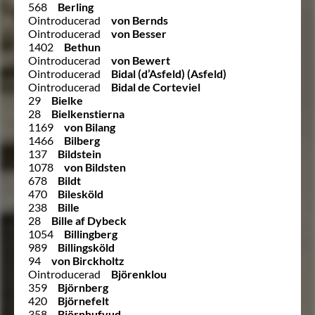
568
Berling
Ointroducerad
von Bernds
Ointroducerad
von Besser
1402
Bethun
Ointroducerad
von Bewert
Ointroducerad
Bidal (d’Asfeld) (Asfeld)
Ointroducerad
Bidal de Corteviel
29
Bielke
28
Bielkenstierna
1169
von Bilang
1466
Bilberg
137
Bildstein
1078
von Bildsten
678
Bildt
470
Bilesköld
238
Bille
28
Bille af Dybeck
1054
Billingberg
989
Billingsköld
94
von Birckholtz
Ointroducerad
Björenklou
359
Björnberg
420
Björnefelt
358
Björnhufvud