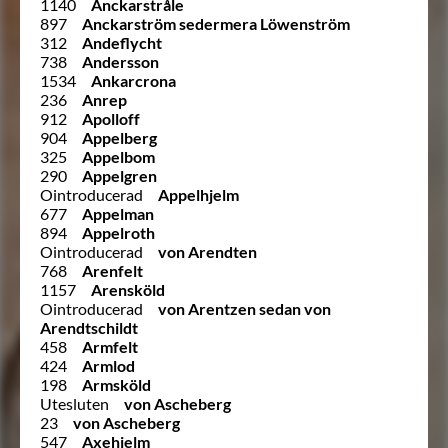
1140
Anckarstråle
897
Anckarström sedermera Löwenström
312
Andeflycht
738
Andersson
1534
Ankarcrona
236
Anrep
912
Apolloff
904
Appelberg
325
Appelbom
290
Appelgren
Ointroducerad
Appelhjelm
677
Appelman
894
Appelroth
Ointroducerad
von Arendten
768
Arenfelt
1157
Arensköld
Ointroducerad
von Arentzen sedan von
Arendtschildt
458
Armfelt
424
Armlod
198
Armsköld
Utesluten
von Ascheberg
23
von Ascheberg
547
Axehielm