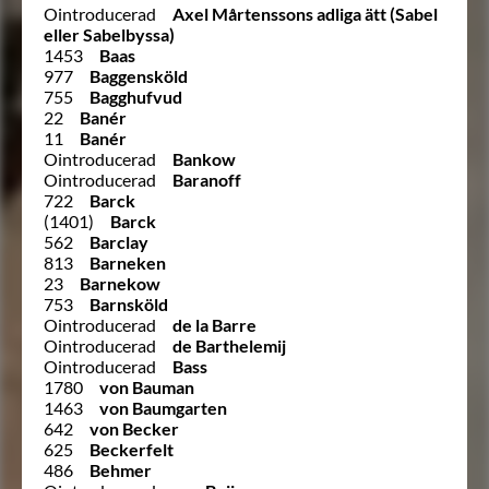
Ointroducerad
Axel Mårtenssons adliga ätt (Sabel
eller Sabelbyssa)
1453
Baas
977
Baggensköld
755
Bagghufvud
22
Banér
11
Banér
Ointroducerad
Bankow
Ointroducerad
Baranoff
722
Barck
(1401)
Barck
562
Barclay
813
Barneken
23
Barnekow
753
Barnsköld
Ointroducerad
de la Barre
Ointroducerad
de Barthelemij
Ointroducerad
Bass
1780
von Bauman
1463
von Baumgarten
642
von Becker
625
Beckerfelt
486
Behmer