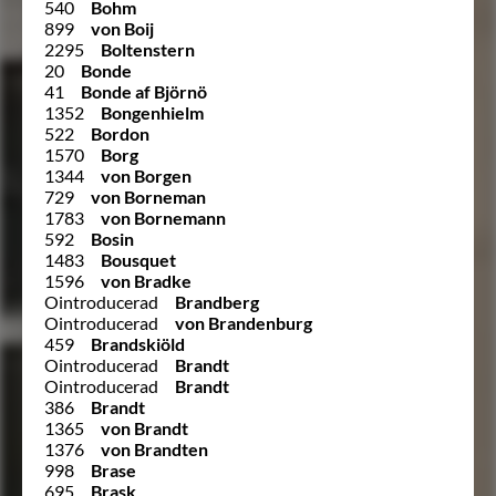
540
Bohm
899
von Boij
2295
Boltenstern
20
Bonde
41
Bonde af Björnö
1352
Bongenhielm
522
Bordon
1570
Borg
1344
von Borgen
729
von Borneman
1783
von Bornemann
592
Bosin
1483
Bousquet
1596
von Bradke
Ointroducerad
Brandberg
Ointroducerad
von Brandenburg
459
Brandskiöld
Ointroducerad
Brandt
Ointroducerad
Brandt
386
Brandt
1365
von Brandt
1376
von Brandten
998
Brase
695
Brask