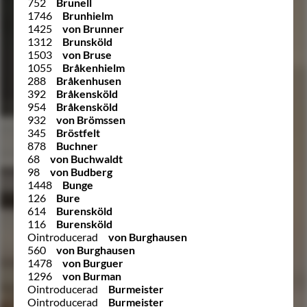
752
Brunell
1746
Brunhielm
1425
von Brunner
1312
Brunsköld
1503
von Bruse
1055
Bråkenhielm
288
Bråkenhusen
392
Bråkensköld
954
Bråkensköld
932
von Brömssen
345
Bröstfelt
878
Buchner
68
von Buchwaldt
98
von Budberg
1448
Bunge
126
Bure
614
Burensköld
116
Burensköld
Ointroducerad
von Burghausen
560
von Burghausen
1478
von Burguer
1296
von Burman
Ointroducerad
Burmeister
Ointroducerad
Burmeister