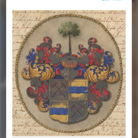
afmåhlat och med sine rette färgor tecknat;
…”
Sköldebrevet i original, RHA.
Transkription: Göran Mörner, 2021-04-
19.