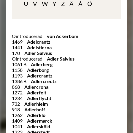
U
V
W
Y
Z
Ä
Å
Ö
Ointroducerad
von Ackerbom
1469
Adelcrantz
1441
Adelstierna
170
Adler Salvius
Ointroducerad
Adler Salvius
1061 B
Adlerberg
1158
Adlerborg
1193
Adlercrantz
1386 B
Adlercreutz
868
Adlercrona
1272
Adlerfelt
1234
Adlerflycht
732
Adlerhielm
918
Adlerhoff
1262
Adlerklo
1409
Adlermarck
1041
Adlersköld
1223
Adlerstedt