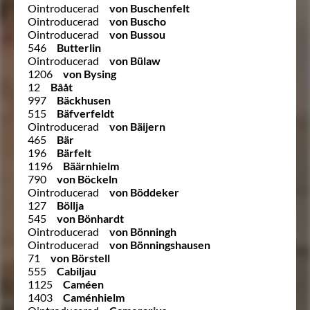
Ointroducerad
von Buschenfelt
Ointroducerad
von Buscho
Ointroducerad
von Bussou
546
Butterlin
Ointroducerad
von Bülaw
1206
von Bysing
12
Bååt
997
Bäckhusen
515
Bäfverfeldt
Ointroducerad
von Bäijern
465
Bär
196
Bärfelt
1196
Bäärnhielm
790
von Böckeln
Ointroducerad
von Böddeker
127
Böllja
545
von Bönhardt
Ointroducerad
von Bönningh
Ointroducerad
von Bönningshausen
71
von Börstell
555
Cabiljau
1125
Caméen
1403
Caménhielm