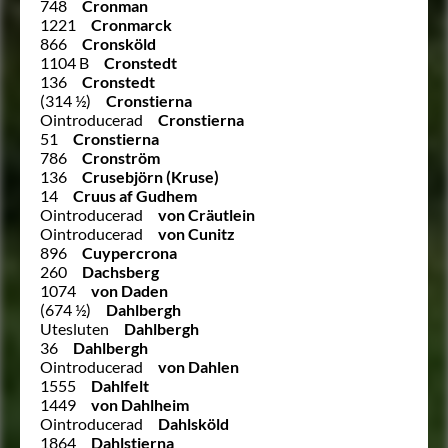
748
Cronman
1221
Cronmarck
866
Cronsköld
1104 B
Cronstedt
136
Cronstedt
(314 ½)
Cronstierna
Ointroducerad
Cronstierna
51
Cronstierna
786
Cronström
136
Crusebjörn (Kruse)
14
Cruus af Gudhem
Ointroducerad
von Cräutlein
Ointroducerad
von Cunitz
896
Cuypercrona
260
Dachsberg
1074
von Daden
(674 ½)
Dahlbergh
Utesluten
Dahlbergh
36
Dahlbergh
Ointroducerad
von Dahlen
1555
Dahlfelt
1449
von Dahlheim
Ointroducerad
Dahlsköld
1864
Dahlstierna