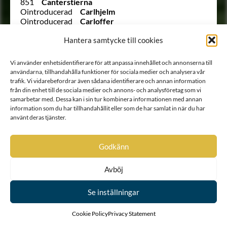
851
Canterstierna
Ointroducerad
Carlhjelm
Ointroducerad
Carloffer
22
Carlsson
1063
Cederberg
Hantera samtycke till cookies
1562
Cederbielke
1336
Cederborg
Vi använder enhetsidentifierare för att anpassa innehållet och annonserna till
921
Cedercrantz
användarna, tillhandahålla funktioner för sociala medier och analysera vår
Utesluten
Cedercreutz
trafik. Vi vidarebefordrar även sådana identifierare och annan information
1198
Cedercrona
från din enhet till de sociala medier och annons- och analysföretag som vi
(1071 ½)
Cederhielm
samarbetar med. Dessa kan i sin tur kombinera informationen med annan
134
Cederhielm
information som du har tillhandahållit eller som de har samlat in när du har
1485
Cederholm
använt deras tjänster.
Ointroducerad
Cederholm
1565
Cedermarck
525
Cederqvist
Godkänn
1117
Cederschiöld
1511
Cedersparre
Avböj
1404
Cederstedt
1152
Cederstierna
Se inställningar
1563
Cederstråhle
1062
Cederström
1560 C
Celsing
Cookie Policy
Privacy Statement
Ointroducerad
von Ceumern