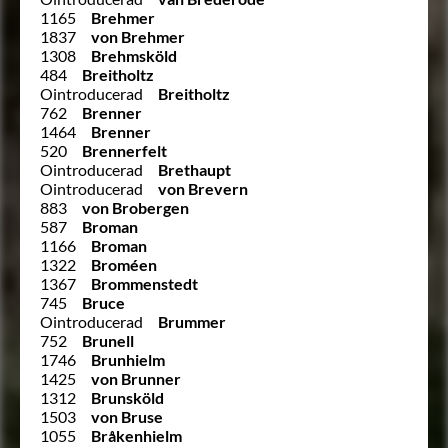
1165
Brehmer
1837
von Brehmer
1308
Brehmsköld
484
Breitholtz
Ointroducerad
Breitholtz
762
Brenner
1464
Brenner
520
Brennerfelt
Ointroducerad
Brethaupt
Ointroducerad
von Brevern
883
von Brobergen
587
Broman
1166
Broman
1322
Broméen
1367
Brommenstedt
745
Bruce
Ointroducerad
Brummer
752
Brunell
1746
Brunhielm
1425
von Brunner
1312
Brunsköld
1503
von Bruse
1055
Bråkenhielm