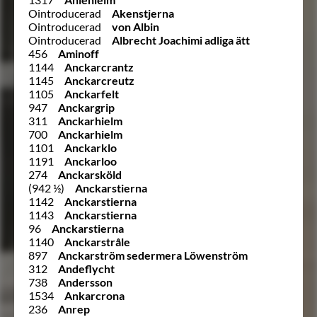
Ointroducerad
Akenstjerna
Ointroducerad
von Albin
Ointroducerad
Albrecht Joachimi adliga ätt
456
Aminoff
1144
Anckarcrantz
1145
Anckarcreutz
1105
Anckarfelt
947
Anckargrip
311
Anckarhielm
700
Anckarhielm
1101
Anckarklo
1191
Anckarloo
274
Anckarsköld
(942 ½)
Anckarstierna
1142
Anckarstierna
1143
Anckarstierna
96
Anckarstierna
1140
Anckarstråle
897
Anckarström sedermera Löwenström
312
Andeflycht
738
Andersson
1534
Ankarcrona
236
Anrep