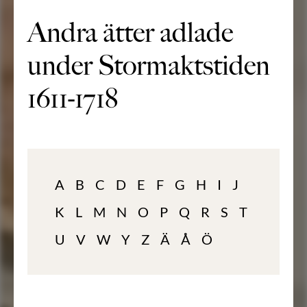
Andra ätter adlade
under Stormaktstiden
1611-1718
A
B
C
D
E
F
G
H
I
J
K
L
M
N
O
P
Q
R
S
T
U
V
W
Y
Z
Ä
Å
Ö