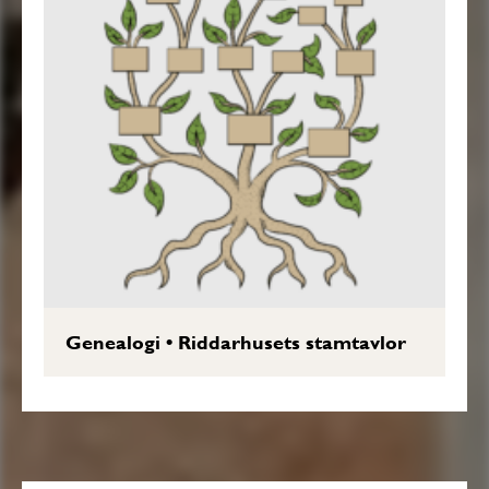
Genealogi
•
Riddarhusets stamtavlor