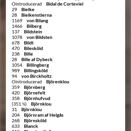
Ointroducerad
Bidal de Corteviel
29
Bielke
28
Bielkenstierna
1169
von Bilang
1466
Bilberg
137
Bildstein
1078
von Bildsten
678
Bildt
470
Bilesköld
238
Bille
28
Bille af Dybeck
1054
Billingberg
989
Billingsköld
94
von Birckholtz
Ointroducerad
Björenklou
359
Björnberg
420
Björnefelt
358
Björnhufvud
(351 ½)
Björnklou
31
Björnklou
204
Björnram af Helgås
268
Björnsköld
633
Blanck