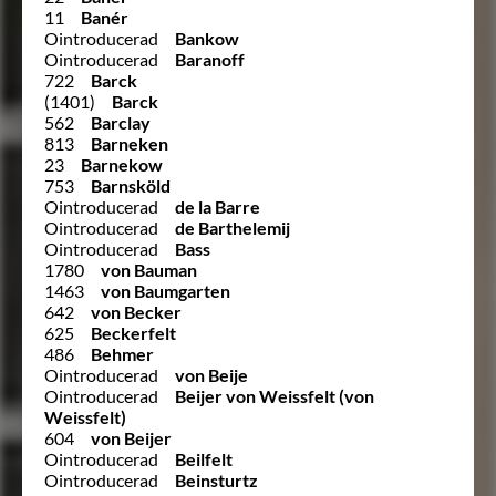
11
Banér
Ointroducerad
Bankow
Ointroducerad
Baranoff
722
Barck
(1401)
Barck
562
Barclay
813
Barneken
23
Barnekow
753
Barnsköld
Ointroducerad
de la Barre
Ointroducerad
de Barthelemij
Ointroducerad
Bass
1780
von Bauman
1463
von Baumgarten
642
von Becker
625
Beckerfelt
486
Behmer
Ointroducerad
von Beije
Ointroducerad
Beijer von Weissfelt (von
Weissfelt)
604
von Beijer
Ointroducerad
Beilfelt
Ointroducerad
Beinsturtz