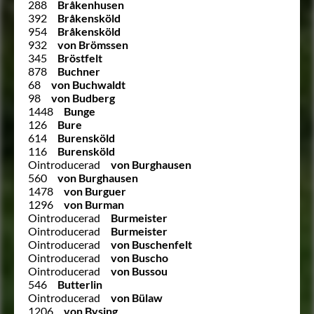
288
Bråkenhusen
392
Bråkensköld
954
Bråkensköld
932
von Brömssen
345
Bröstfelt
878
Buchner
68
von Buchwaldt
98
von Budberg
1448
Bunge
126
Bure
614
Burensköld
116
Burensköld
Ointroducerad
von Burghausen
560
von Burghausen
1478
von Burguer
1296
von Burman
Ointroducerad
Burmeister
Ointroducerad
Burmeister
Ointroducerad
von Buschenfelt
Ointroducerad
von Buscho
Ointroducerad
von Bussou
546
Butterlin
Ointroducerad
von Bülaw
1206
von Bysing