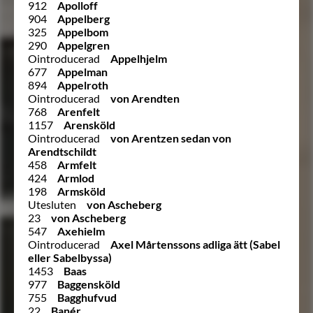
912
Apolloff
904
Appelberg
325
Appelbom
290
Appelgren
Ointroducerad
Appelhjelm
677
Appelman
894
Appelroth
Ointroducerad
von Arendten
768
Arenfelt
1157
Arensköld
Ointroducerad
von Arentzen sedan von
Arendtschildt
458
Armfelt
424
Armlod
198
Armsköld
Utesluten
von Ascheberg
23
von Ascheberg
547
Axehielm
Ointroducerad
Axel Mårtenssons adliga ätt (Sabel
eller Sabelbyssa)
1453
Baas
977
Baggensköld
755
Bagghufvud
22
Banér