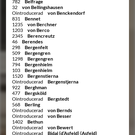
782
Belfrage
32
von Bellingshausen
Ointroducerad
von Benckendorf
831
Bennet
1235
von Berchner
1203
von Berco
2345
Berencreutz
46
Berendes
298
Bergenfelt
509
Bergengren
1298
Bergengren
794
Bergenhielm
103
Bergenhielm
1520
Bergenstierna
Ointroducerad
Bergenstjerna
922
Berghman
477
Bergsköld
Ointroducerad
Bergstedt
568
Berling
Ointroducerad
von Bernds
Ointroducerad
von Besser
1402
Bethun
Ointroducerad
von Bewert
Ointroducerad
Bidal (d’Asfeld) (Asfeld)