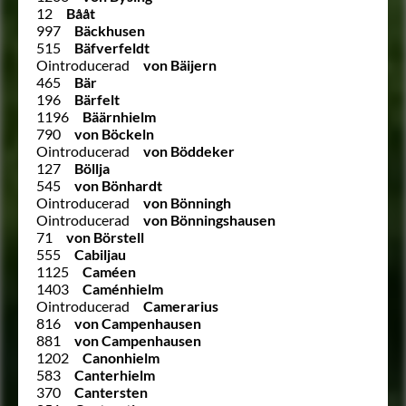
12
Bååt
997
Bäckhusen
515
Bäfverfeldt
Ointroducerad
von Bäijern
465
Bär
196
Bärfelt
1196
Bäärnhielm
790
von Böckeln
Ointroducerad
von Böddeker
127
Böllja
545
von Bönhardt
Ointroducerad
von Bönningh
Ointroducerad
von Bönningshausen
71
von Börstell
555
Cabiljau
1125
Caméen
1403
Caménhielm
Ointroducerad
Camerarius
816
von Campenhausen
881
von Campenhausen
1202
Canonhielm
583
Canterhielm
370
Cantersten