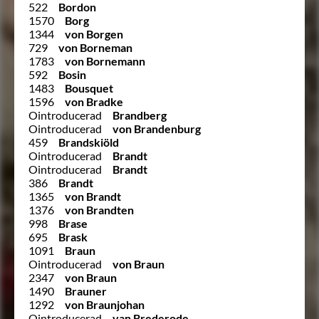
522
Bordon
1570
Borg
1344
von Borgen
729
von Borneman
1783
von Bornemann
592
Bosin
1483
Bousquet
1596
von Bradke
Ointroducerad
Brandberg
Ointroducerad
von Brandenburg
459
Brandskiöld
Ointroducerad
Brandt
Ointroducerad
Brandt
386
Brandt
1365
von Brandt
1376
von Brandten
998
Brase
695
Brask
1091
Braun
Ointroducerad
von Braun
2347
von Braun
1490
Brauner
1292
von Braunjohan
Ointroducerad
van Brederode