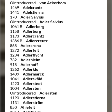
Ointroducerad
von Ackerbom
1469
Adelcrantz
1441
Adelstierna
170
Adler Salvius
Ointroducerad
Adler Salvius
1061 B
Adlerberg
1158
Adlerborg
1193
Adlercrantz
1386 B
Adlercreutz
868
Adlercrona
1272
Adlerfelt
1234
Adlerflycht
732
Adlerhielm
918
Adlerhoff
1262
Adlerklo
1409
Adlermarck
1041
Adlersköld
1223
Adlerstedt
1004
Adlersten
Ointroducerad
Adlersten
1190
Adlerstierna
1131
Adlerström
850
Ahlefelt
1317
Ahlehielm