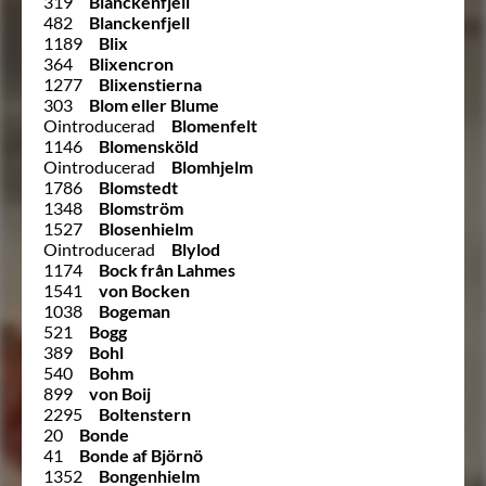
319
Blanckenfjell
482
Blanckenfjell
1189
Blix
364
Blixencron
1277
Blixenstierna
303
Blom eller Blume
Ointroducerad
Blomenfelt
1146
Blomensköld
Ointroducerad
Blomhjelm
1786
Blomstedt
1348
Blomström
1527
Blosenhielm
Ointroducerad
Blylod
1174
Bock från Lahmes
1541
von Bocken
1038
Bogeman
521
Bogg
389
Bohl
540
Bohm
899
von Boij
2295
Boltenstern
20
Bonde
41
Bonde af Björnö
1352
Bongenhielm