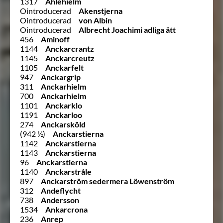
1317
Ahlehielm
Ointroducerad
Akenstjerna
Ointroducerad
von Albin
Ointroducerad
Albrecht Joachimi adliga ätt
456
Aminoff
1144
Anckarcrantz
1145
Anckarcreutz
1105
Anckarfelt
947
Anckargrip
311
Anckarhielm
700
Anckarhielm
1101
Anckarklo
1191
Anckarloo
274
Anckarsköld
(942 ½)
Anckarstierna
1142
Anckarstierna
1143
Anckarstierna
96
Anckarstierna
1140
Anckarstråle
897
Anckarström sedermera Löwenström
312
Andeflycht
738
Andersson
1534
Ankarcrona
236
Anrep