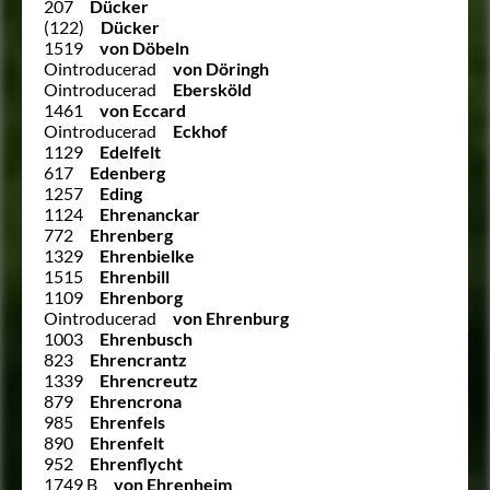
207
Dücker
(122)
Dücker
1519
von Döbeln
Ointroducerad
von Döringh
Ointroducerad
Ebersköld
1461
von Eccard
Ointroducerad
Eckhof
1129
Edelfelt
617
Edenberg
1257
Eding
1124
Ehrenanckar
772
Ehrenberg
1329
Ehrenbielke
1515
Ehrenbill
1109
Ehrenborg
Ointroducerad
von Ehrenburg
1003
Ehrenbusch
823
Ehrencrantz
1339
Ehrencreutz
879
Ehrencrona
985
Ehrenfels
890
Ehrenfelt
952
Ehrenflycht
1749 B
von Ehrenheim