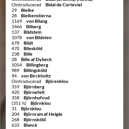
Ointroducerad
Bidal de Corteviel
29
Bielke
28
Bielkenstierna
1169
von Bilang
1466
Bilberg
137
Bildstein
1078
von Bildsten
678
Bildt
470
Bilesköld
238
Bille
28
Bille af Dybeck
1054
Billingberg
989
Billingsköld
94
von Birckholtz
Ointroducerad
Björenklou
359
Björnberg
420
Björnefelt
358
Björnhufvud
(351 ½)
Björnklou
31
Björnklou
204
Björnram af Helgås
268
Björnsköld
633
Blanck