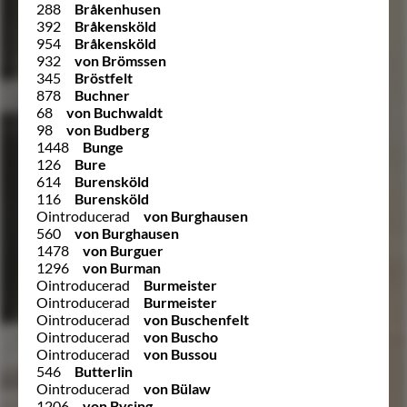
288
Bråkenhusen
392
Bråkensköld
954
Bråkensköld
932
von Brömssen
345
Bröstfelt
878
Buchner
68
von Buchwaldt
98
von Budberg
1448
Bunge
126
Bure
614
Burensköld
116
Burensköld
Ointroducerad
von Burghausen
560
von Burghausen
1478
von Burguer
1296
von Burman
Ointroducerad
Burmeister
Ointroducerad
Burmeister
Ointroducerad
von Buschenfelt
Ointroducerad
von Buscho
Ointroducerad
von Bussou
546
Butterlin
Ointroducerad
von Bülaw
1206
von Bysing