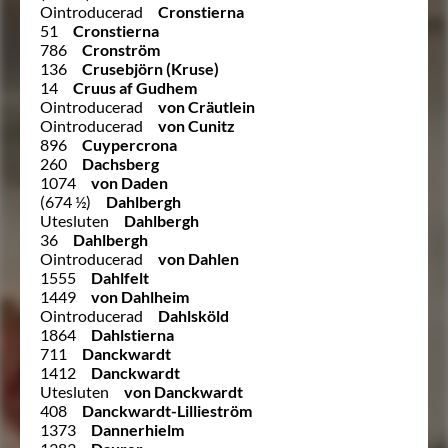
Ointroducerad
Cronstierna
51
Cronstierna
786
Cronström
136
Crusebjörn (Kruse)
14
Cruus af Gudhem
Ointroducerad
von Cräutlein
Ointroducerad
von Cunitz
896
Cuypercrona
260
Dachsberg
1074
von Daden
(674 ½)
Dahlbergh
Utesluten
Dahlbergh
36
Dahlbergh
Ointroducerad
von Dahlen
1555
Dahlfelt
1449
von Dahlheim
Ointroducerad
Dahlsköld
1864
Dahlstierna
711
Danckwardt
1412
Danckwardt
Utesluten
von Danckwardt
408
Danckwardt-Lillieström
1373
Dannerhielm