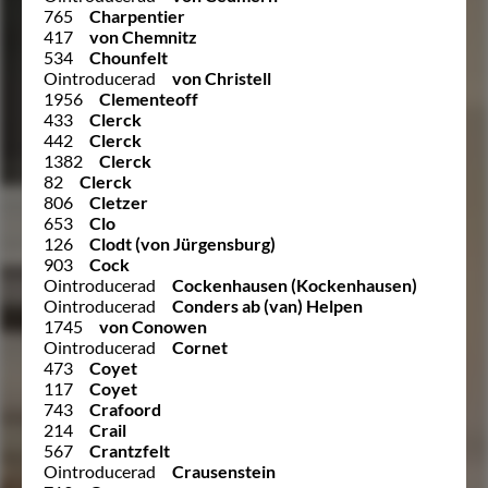
765
Charpentier
417
von Chemnitz
534
Chounfelt
Ointroducerad
von Christell
1956
Clementeoff
433
Clerck
442
Clerck
1382
Clerck
82
Clerck
806
Cletzer
653
Clo
126
Clodt (von Jürgensburg)
903
Cock
Ointroducerad
Cockenhausen (Kockenhausen)
Ointroducerad
Conders ab (van) Helpen
1745
von Conowen
Ointroducerad
Cornet
473
Coyet
117
Coyet
743
Crafoord
214
Crail
567
Crantzfelt
Ointroducerad
Crausenstein