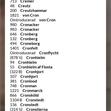
713
Cremer
48
Creutz
200
Creutzhammar
1821
von Cron
Ointroducerad
von Cron
980
Cronacker
983
Cronacker
646
Cronberg
132
Cronberg
494
Croneborg
1401
Cronfelt
Ointroducerad
Cronflycht
(878 ½)
Cronhielm
94
Cronhielm
55
Cronhielm af Flosta
(322 B)
Cronhjort
107
Cronhjort
381
Cronlood
748
Cronman
1221
Cronmarck
866
Cronsköld
1104 B
Cronstedt
136
Cronstedt
(314 ½)
Cronstierna