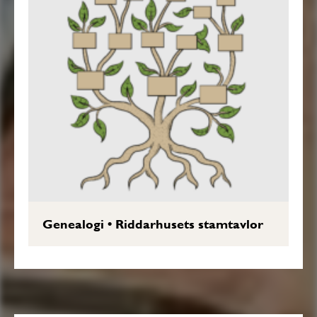
Genealogi
•
Riddarhusets stamtavlor