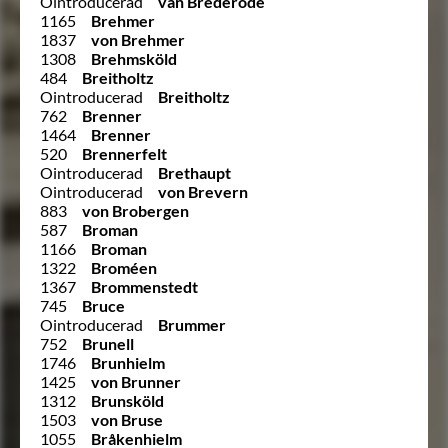
Ointroducerad
van Brederode
1165
Brehmer
1837
von Brehmer
1308
Brehmsköld
484
Breitholtz
Ointroducerad
Breitholtz
762
Brenner
1464
Brenner
520
Brennerfelt
Ointroducerad
Brethaupt
Ointroducerad
von Brevern
883
von Brobergen
587
Broman
1166
Broman
1322
Broméen
1367
Brommenstedt
745
Bruce
Ointroducerad
Brummer
752
Brunell
1746
Brunhielm
1425
von Brunner
1312
Brunsköld
1503
von Bruse
1055
Bråkenhielm