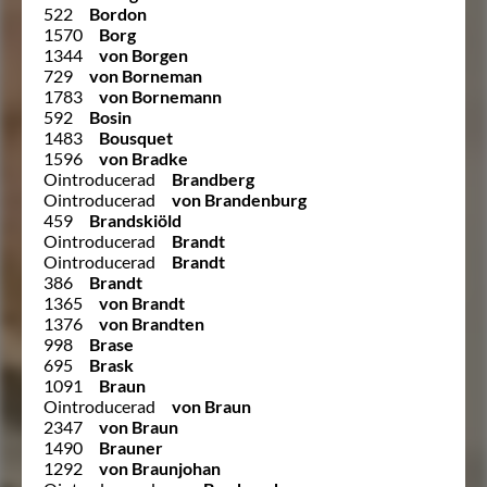
522
Bordon
1570
Borg
1344
von Borgen
729
von Borneman
1783
von Bornemann
592
Bosin
1483
Bousquet
1596
von Bradke
Ointroducerad
Brandberg
Ointroducerad
von Brandenburg
459
Brandskiöld
Ointroducerad
Brandt
Ointroducerad
Brandt
386
Brandt
1365
von Brandt
1376
von Brandten
998
Brase
695
Brask
1091
Braun
Ointroducerad
von Braun
2347
von Braun
1490
Brauner
1292
von Braunjohan