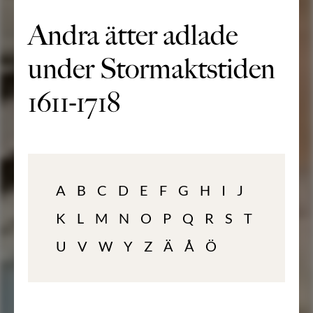
Andra ätter adlade
under Stormaktstiden
1611-1718
A
B
C
D
E
F
G
H
I
J
K
L
M
N
O
P
Q
R
S
T
U
V
W
Y
Z
Ä
Å
Ö