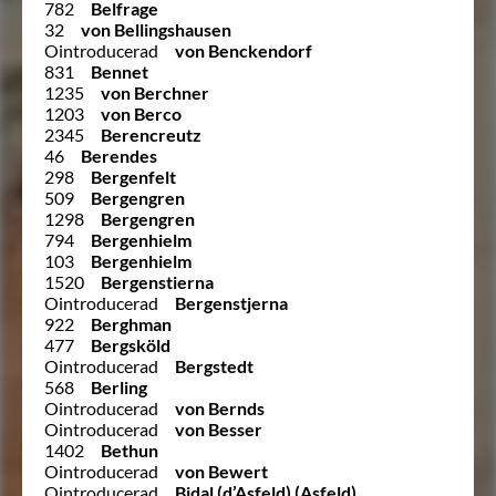
782
Belfrage
32
von Bellingshausen
Ointroducerad
von Benckendorf
831
Bennet
1235
von Berchner
1203
von Berco
2345
Berencreutz
46
Berendes
298
Bergenfelt
509
Bergengren
1298
Bergengren
794
Bergenhielm
103
Bergenhielm
1520
Bergenstierna
Ointroducerad
Bergenstjerna
922
Berghman
477
Bergsköld
Ointroducerad
Bergstedt
568
Berling
Ointroducerad
von Bernds
Ointroducerad
von Besser
1402
Bethun
Ointroducerad
von Bewert
Ointroducerad
Bidal (d’Asfeld) (Asfeld)