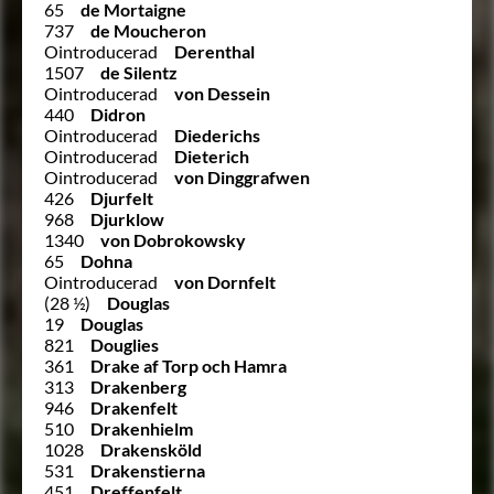
65
de Mortaigne
737
de Moucheron
Ointroducerad
Derenthal
1507
de Silentz
Ointroducerad
von Dessein
440
Didron
Ointroducerad
Diederichs
Ointroducerad
Dieterich
Ointroducerad
von Dinggrafwen
426
Djurfelt
968
Djurklow
1340
von Dobrokowsky
65
Dohna
Ointroducerad
von Dornfelt
(28 ½)
Douglas
19
Douglas
821
Douglies
361
Drake af Torp och Hamra
313
Drakenberg
946
Drakenfelt
510
Drakenhielm
1028
Drakensköld
531
Drakenstierna
451
Dreffenfelt