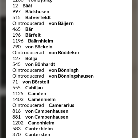
12
Bååt
997
Bäckhusen
515
Bäfverfeldt
Ointroducerad
von Bäijern
465
Bär
196
Bärfelt
1196
Bäärnhielm
790
von Böckeln
Ointroducerad
von Böddeker
127
Böllja
545
von Bönhardt
Ointroducerad
von Bönningh
Ointroducerad
von Bönningshausen
71
von Börstell
555
Cabiljau
1125
Caméen
1403
Caménhielm
Ointroducerad
Camerarius
816
von Campenhausen
881
von Campenhausen
1202
Canonhielm
583
Canterhielm
370
Cantersten