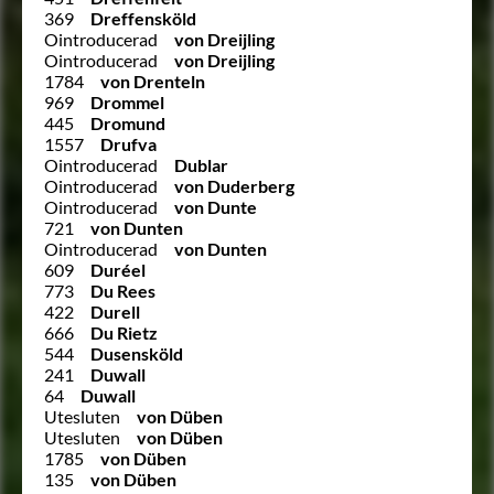
369
Dreffensköld
Ointroducerad
von Dreijling
Ointroducerad
von Dreijling
1784
von Drenteln
969
Drommel
445
Dromund
1557
Drufva
Ointroducerad
Dublar
Ointroducerad
von Duderberg
Ointroducerad
von Dunte
721
von Dunten
Ointroducerad
von Dunten
609
Duréel
773
Du Rees
422
Durell
666
Du Rietz
544
Dusensköld
241
Duwall
64
Duwall
Utesluten
von Düben
Utesluten
von Düben
1785
von Düben
135
von Düben