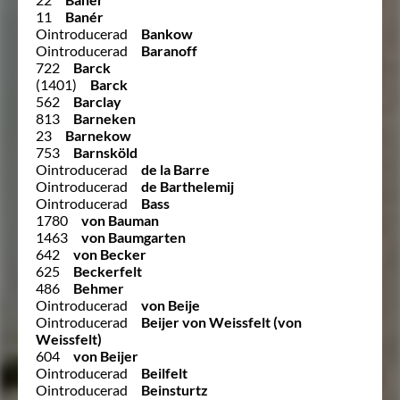
11
Banér
Ointroducerad
Bankow
Ointroducerad
Baranoff
722
Barck
(1401)
Barck
562
Barclay
813
Barneken
23
Barnekow
753
Barnsköld
Ointroducerad
de la Barre
Ointroducerad
de Barthelemij
Ointroducerad
Bass
1780
von Bauman
1463
von Baumgarten
642
von Becker
625
Beckerfelt
486
Behmer
Ointroducerad
von Beije
Ointroducerad
Beijer von Weissfelt (von
Weissfelt)
604
von Beijer
Ointroducerad
Beilfelt
Ointroducerad
Beinsturtz