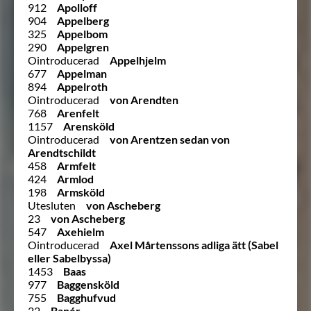
912
Apolloff
904
Appelberg
325
Appelbom
290
Appelgren
Ointroducerad
Appelhjelm
677
Appelman
894
Appelroth
Ointroducerad
von Arendten
768
Arenfelt
1157
Arensköld
Ointroducerad
von Arentzen sedan von
Arendtschildt
458
Armfelt
424
Armlod
198
Armsköld
Utesluten
von Ascheberg
23
von Ascheberg
547
Axehielm
Ointroducerad
Axel Mårtenssons adliga ätt (Sabel
eller Sabelbyssa)
1453
Baas
977
Baggensköld
755
Bagghufvud
22
Banér