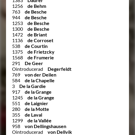
1383
Daurer
1256
de Behm
763
de Besche
944
de Besche
1253
de Besche
1300
de Besche
1472
de Briant
1136
de Corroset
538
de Courtin
1375
de Frietzcky
1568
de Frumerie
291
De Geer
Ointroducerad
Degerfeldt
769
von der Deilen
584
de la Chapelle
3
De la Gardie
917
de la Grange
1245
de la Grange
551
de Laignier
280
de la Motte
355
de Laval
1299
de la Vallée
958
von Dellingshausen
Ointroducerad
von Dellvik