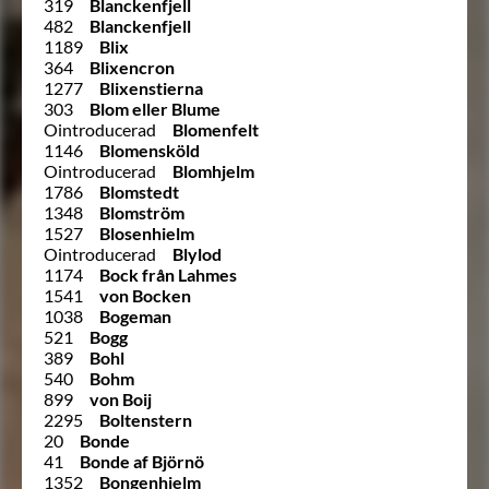
319
Blanckenfjell
482
Blanckenfjell
1189
Blix
364
Blixencron
1277
Blixenstierna
303
Blom eller Blume
Ointroducerad
Blomenfelt
1146
Blomensköld
Ointroducerad
Blomhjelm
1786
Blomstedt
1348
Blomström
1527
Blosenhielm
Ointroducerad
Blylod
1174
Bock från Lahmes
1541
von Bocken
1038
Bogeman
521
Bogg
389
Bohl
540
Bohm
899
von Boij
2295
Boltenstern
20
Bonde
41
Bonde af Björnö
1352
Bongenhielm