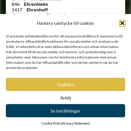
846
Ehrenhielm
1417
Ehrenhoff
Ointroducerad
Ehrenholm
871
Ehrenklo
Hantera samtycke till cookies
1010 B
Ehrenkrook
1354
Ehrenman
Vi använder enhetsidentifierare för att anpassa innehållet och annonserna till
1261
Ehrenmarck
användarna, tillhandahålla funktioner för sociala medier och analysera vår
1313
Ehrenpreus
trafik. Vi vidarebefordrar även sådana identifierare och annan information
Ointroducerad
Ehrenprijs (Äreprijs eller
från din enhet till de sociala medier och annons- och analysföretag som vi
Ährenprijs)
samarbetar med. Dessa kan i sin tur kombinera informationen med annan
Ointroducerad
Ehrenreuter
information som du har tillhandahållit eller som de har samlat in när du har
Ointroducerad
Ehrenroos
använt deras tjänster.
1900
Ehrenschantz
783
Ehrenskiöld
877
Ehrenskiöld
Godkänn
1388
Ehrenspetz
1192
Ehrenstedt
Avböj
Ointroducerad
Ehrensteen
(652 ½)
Ehrenstéen
33
Ehrenstéen
Se inställningar
1045
Ehrenstierna
1225
Ehrenstolpe
Cookie Policy
Privacy Statement
865
Ehrenstrahl