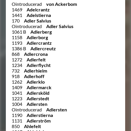
Ointroducerad
von Ackerbom
1469
Adelcrantz
1441
Adelstierna
170
Adler Salvius
Ointroducerad
Adler Salvius
1061 B
Adlerberg
1158
Adlerborg
1193
Adlercrantz
1386 B
Adlercreutz
868
Adlercrona
1272
Adlerfelt
1234
Adlerflycht
732
Adlerhielm
918
Adlerhoff
1262
Adlerklo
1409
Adlermarck
1041
Adlersköld
1223
Adlerstedt
1004
Adlersten
Ointroducerad
Adlersten
1190
Adlerstierna
1131
Adlerström
850
Ahlefelt