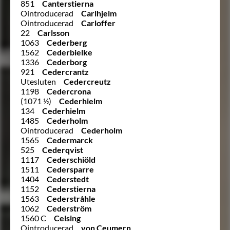
851
Canterstierna
Ointroducerad
Carlhjelm
Ointroducerad
Carloffer
22
Carlsson
1063
Cederberg
1562
Cederbielke
1336
Cederborg
921
Cedercrantz
Utesluten
Cedercreutz
1198
Cedercrona
(1071 ½)
Cederhielm
134
Cederhielm
1485
Cederholm
Ointroducerad
Cederholm
1565
Cedermarck
525
Cederqvist
1117
Cederschiöld
1511
Cedersparre
1404
Cederstedt
1152
Cederstierna
1563
Cederstråhle
1062
Cederström
1560 C
Celsing
Ointroducerad
von Ceumern