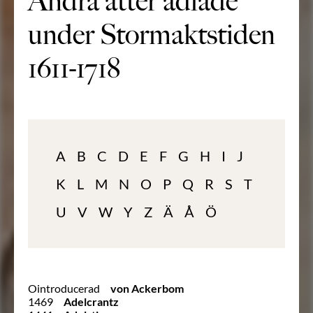
Andra ätter adlade
under Stormaktstiden
1611-1718
A
B
C
D
E
F
G
H
I
J
K
L
M
N
O
P
Q
R
S
T
U
V
W
Y
Z
Ä
Å
Ö
Ointroducerad
von Ackerbom
1469
Adelcrantz