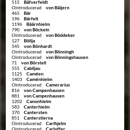
515
Bäfverfeldt
Ointroducerad
von Bäijern
465
Bär
196
Bärfelt
1196
Bäärnhielm
790
von Böckeln
Ointroducerad
von Böddeker
127
Böllja
545
von Bönhardt
Ointroducerad
von Bönningh
Ointroducerad
von Bönningshausen
71
von Börstell
555
Cabiljau
1125
Caméen
1403
Caménhielm
Ointroducerad
Camerarius
816
von Campenhausen
881
von Campenhausen
1202
Canonhielm
583
Canterhielm
370
Cantersten
851
Canterstierna
Ointroducerad
Carlhjelm
Ointroducerad
Carloffer