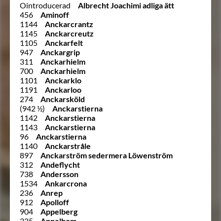
Ointroducerad
Albrecht Joachimi adliga ätt
456
Aminoff
1144
Anckarcrantz
1145
Anckarcreutz
1105
Anckarfelt
947
Anckargrip
311
Anckarhielm
700
Anckarhielm
1101
Anckarklo
1191
Anckarloo
274
Anckarsköld
(942 ½)
Anckarstierna
1142
Anckarstierna
1143
Anckarstierna
96
Anckarstierna
1140
Anckarstråle
897
Anckarström sedermera Löwenström
312
Andeflycht
738
Andersson
1534
Ankarcrona
236
Anrep
912
Apolloff
904
Appelberg
325
Appelbom