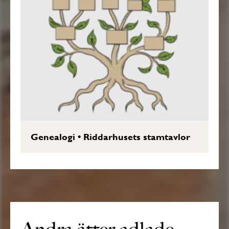
Genealogi
•
Riddarhusets stamtavlor