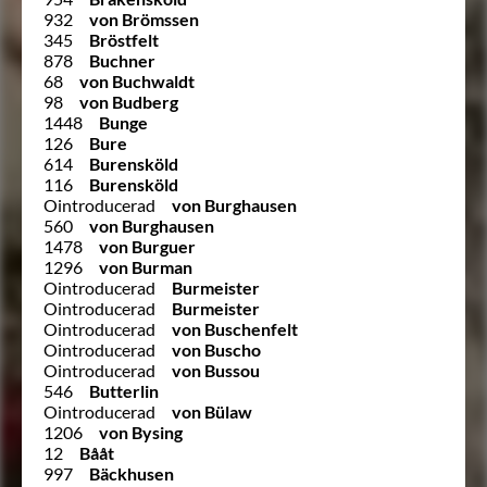
932
von Brömssen
345
Bröstfelt
878
Buchner
68
von Buchwaldt
98
von Budberg
1448
Bunge
126
Bure
614
Burensköld
116
Burensköld
Ointroducerad
von Burghausen
560
von Burghausen
1478
von Burguer
1296
von Burman
Ointroducerad
Burmeister
Ointroducerad
Burmeister
Ointroducerad
von Buschenfelt
Ointroducerad
von Buscho
Ointroducerad
von Bussou
546
Butterlin
Ointroducerad
von Bülaw
1206
von Bysing
12
Bååt
997
Bäckhusen