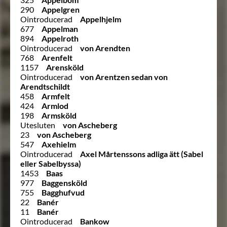
290
Appelgren
Ointroducerad
Appelhjelm
677
Appelman
894
Appelroth
Ointroducerad
von Arendten
768
Arenfelt
1157
Arensköld
Ointroducerad
von Arentzen sedan von
Arendtschildt
458
Armfelt
424
Armlod
198
Armsköld
Utesluten
von Ascheberg
23
von Ascheberg
547
Axehielm
Ointroducerad
Axel Mårtenssons adliga ätt (Sabel
eller Sabelbyssa)
1453
Baas
977
Baggensköld
755
Bagghufvud
22
Banér
11
Banér
Ointroducerad
Bankow