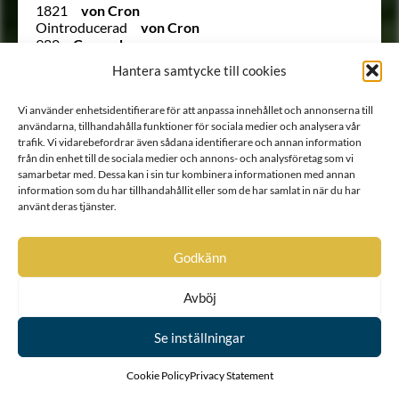
1821
von Cron
Ointroducerad
von Cron
980
Cronacker
983
Cronacker
Hantera samtycke till cookies
646
Cronberg
132
Cronberg
Vi använder enhetsidentifierare för att anpassa innehållet och annonserna till
494
Croneborg
användarna, tillhandahålla funktioner för sociala medier och analysera vår
1401
Cronfelt
trafik. Vi vidarebefordrar även sådana identifierare och annan information
Ointroducerad
Cronflycht
från din enhet till de sociala medier och annons- och analysföretag som vi
(878 ½)
Cronhielm
samarbetar med. Dessa kan i sin tur kombinera informationen med annan
94
Cronhielm
information som du har tillhandahållit eller som de har samlat in när du har
55
Cronhielm af Flosta
använt deras tjänster.
(322 B)
Cronhjort
107
Cronhjort
381
Cronlood
Godkänn
748
Cronman
1221
Cronmarck
Avböj
866
Cronsköld
1104 B
Cronstedt
136
Cronstedt
Se inställningar
(314 ½)
Cronstierna
Ointroducerad
Cronstierna
Cookie Policy
Privacy Statement
51
Cronstierna