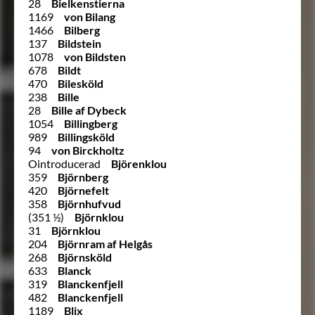
28
Bielkenstierna
1169
von Bilang
1466
Bilberg
137
Bildstein
1078
von Bildsten
678
Bildt
470
Bilesköld
238
Bille
28
Bille af Dybeck
1054
Billingberg
989
Billingsköld
94
von Birckholtz
Ointroducerad
Björenklou
359
Björnberg
420
Björnefelt
358
Björnhufvud
(351 ½)
Björnklou
31
Björnklou
204
Björnram af Helgås
268
Björnsköld
633
Blanck
319
Blanckenfjell
482
Blanckenfjell
1189
Blix