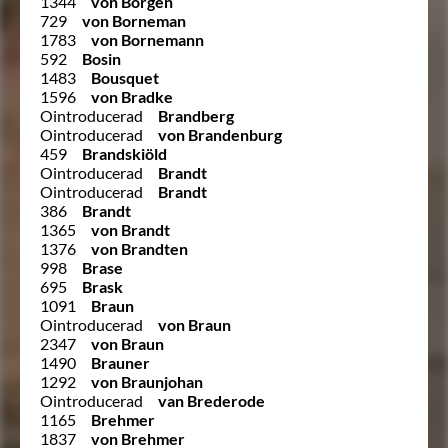
1344
von Borgen
729
von Borneman
1783
von Bornemann
592
Bosin
1483
Bousquet
1596
von Bradke
Ointroducerad
Brandberg
Ointroducerad
von Brandenburg
459
Brandskiöld
Ointroducerad
Brandt
Ointroducerad
Brandt
386
Brandt
1365
von Brandt
1376
von Brandten
998
Brase
695
Brask
1091
Braun
Ointroducerad
von Braun
2347
von Braun
1490
Brauner
1292
von Braunjohan
Ointroducerad
van Brederode
1165
Brehmer
1837
von Brehmer