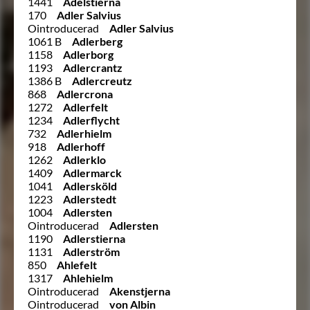
1441
Adelstierna
170
Adler Salvius
Ointroducerad
Adler Salvius
1061 B
Adlerberg
1158
Adlerborg
1193
Adlercrantz
1386 B
Adlercreutz
868
Adlercrona
1272
Adlerfelt
1234
Adlerflycht
732
Adlerhielm
918
Adlerhoff
1262
Adlerklo
1409
Adlermarck
1041
Adlersköld
1223
Adlerstedt
1004
Adlersten
Ointroducerad
Adlersten
1190
Adlerstierna
1131
Adlerström
850
Ahlefelt
1317
Ahlehielm
Ointroducerad
Akenstjerna
Ointroducerad
von Albin