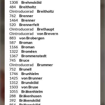
1308
Brehmsköld
484
Breitholtz
Ointroducerad
Breitholtz
762
Brenner
1464
Brenner
520
Brennerfelt
Ointroducerad
Brethaupt
Ointroducerad
von Brevern
883
von Brobergen
587
Broman
1166
Broman
1322
Broméen
1367
Brommenstedt
745
Bruce
Ointroducerad
Brummer
752
Brunell
1746
Brunhielm
1425
von Brunner
1312
Brunsköld
1503
von Bruse
1055
Bråkenhielm
288
Bråkenhusen
392
Bråkensköld
954
Bråkensköld