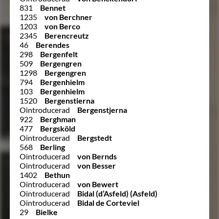
831
Bennet
1235
von Berchner
1203
von Berco
2345
Berencreutz
46
Berendes
298
Bergenfelt
509
Bergengren
1298
Bergengren
794
Bergenhielm
103
Bergenhielm
1520
Bergenstierna
Ointroducerad
Bergenstjerna
922
Berghman
477
Bergsköld
Ointroducerad
Bergstedt
568
Berling
Ointroducerad
von Bernds
Ointroducerad
von Besser
1402
Bethun
Ointroducerad
von Bewert
Ointroducerad
Bidal (d’Asfeld) (Asfeld)
Ointroducerad
Bidal de Corteviel
29
Bielke