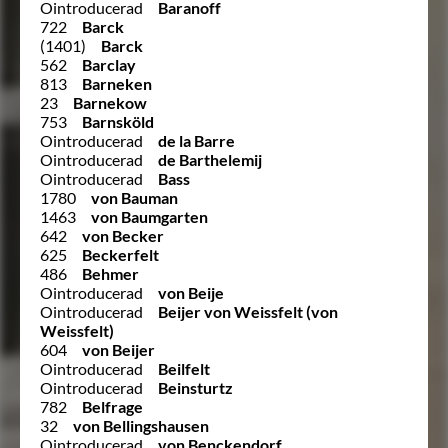
Ointroducerad
Baranoff
722
Barck
(1401)
Barck
562
Barclay
813
Barneken
23
Barnekow
753
Barnsköld
Ointroducerad
de la Barre
Ointroducerad
de Barthelemij
Ointroducerad
Bass
1780
von Bauman
1463
von Baumgarten
642
von Becker
625
Beckerfelt
486
Behmer
Ointroducerad
von Beije
Ointroducerad
Beijer von Weissfelt (von
Weissfelt)
604
von Beijer
Ointroducerad
Beilfelt
Ointroducerad
Beinsturtz
782
Belfrage
32
von Bellingshausen
Ointroducerad
von Benckendorf