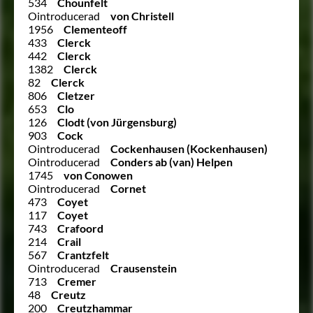
534
Chounfelt
Ointroducerad
von Christell
1956
Clementeoff
433
Clerck
442
Clerck
1382
Clerck
82
Clerck
806
Cletzer
653
Clo
126
Clodt (von Jürgensburg)
903
Cock
Ointroducerad
Cockenhausen (Kockenhausen)
Ointroducerad
Conders ab (van) Helpen
1745
von Conowen
Ointroducerad
Cornet
473
Coyet
117
Coyet
743
Crafoord
214
Crail
567
Crantzfelt
Ointroducerad
Crausenstein
713
Cremer
48
Creutz
200
Creutzhammar