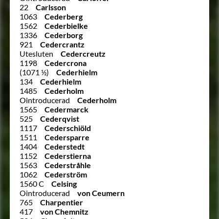
22
Carlsson
1063
Cederberg
1562
Cederbielke
1336
Cederborg
921
Cedercrantz
Utesluten
Cedercreutz
1198
Cedercrona
(1071 ½)
Cederhielm
134
Cederhielm
1485
Cederholm
Ointroducerad
Cederholm
1565
Cedermarck
525
Cederqvist
1117
Cederschiöld
1511
Cedersparre
1404
Cederstedt
1152
Cederstierna
1563
Cederstråhle
1062
Cederström
1560 C
Celsing
Ointroducerad
von Ceumern
765
Charpentier
417
von Chemnitz