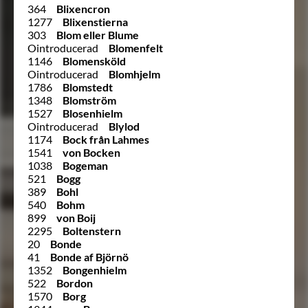
364
Blixencron
1277
Blixenstierna
303
Blom eller Blume
Ointroducerad
Blomenfelt
1146
Blomensköld
Ointroducerad
Blomhjelm
1786
Blomstedt
1348
Blomström
1527
Blosenhielm
Ointroducerad
Blylod
1174
Bock från Lahmes
1541
von Bocken
1038
Bogeman
521
Bogg
389
Bohl
540
Bohm
899
von Boij
2295
Boltenstern
20
Bonde
41
Bonde af Björnö
1352
Bongenhielm
522
Bordon
1570
Borg