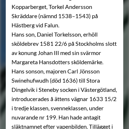
Kopparberget, Torkel Andersson
Skräddare (nämnd 1538–1543) på
Hästberg vid Falun.
Hans son, Daniel Torkelsson, erhöll
sköldebrev 1581 22/6 på Stockholms slott
av konung Johan III med sin svärmor
Margareta Hansdotters sköldemärke.
Hans sonson, majoren Carl Jönsson
Swinehufwudh (död 1636) till Stora
Dingelvik i Steneby socken i Västergötland,
introducerades å ättens vägnar 1633 15/2
i tredje klassen, svenneklassen, under
nuvarande nr 199. Han hade antagit
släktnamnet efter vapenbilden. Tillägget i