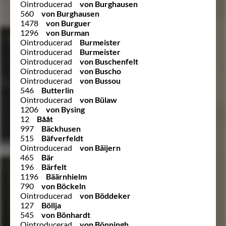
Ointroducerad
von Burghausen
560
von Burghausen
1478
von Burguer
1296
von Burman
Ointroducerad
Burmeister
Ointroducerad
Burmeister
Ointroducerad
von Buschenfelt
Ointroducerad
von Buscho
Ointroducerad
von Bussou
546
Butterlin
Ointroducerad
von Bülaw
1206
von Bysing
12
Bååt
997
Bäckhusen
515
Bäfverfeldt
Ointroducerad
von Bäijern
465
Bär
196
Bärfelt
1196
Bäärnhielm
790
von Böckeln
Ointroducerad
von Böddeker
127
Böllja
545
von Bönhardt
Ointroducerad
von Bönningh