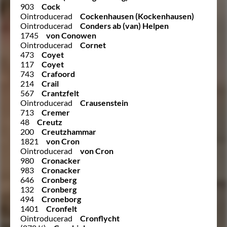
903
Cock
Ointroducerad
Cockenhausen (Kockenhausen)
Ointroducerad
Conders ab (van) Helpen
1745
von Conowen
Ointroducerad
Cornet
473
Coyet
117
Coyet
743
Crafoord
214
Crail
567
Crantzfelt
Ointroducerad
Crausenstein
713
Cremer
48
Creutz
200
Creutzhammar
1821
von Cron
Ointroducerad
von Cron
980
Cronacker
983
Cronacker
646
Cronberg
132
Cronberg
494
Croneborg
1401
Cronfelt
Ointroducerad
Cronflycht