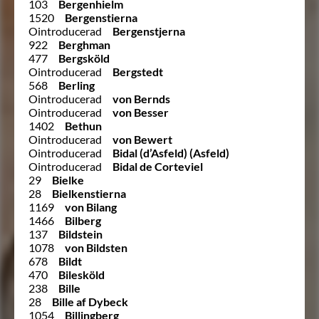
103
Bergenhielm
1520
Bergenstierna
Ointroducerad
Bergenstjerna
922
Berghman
477
Bergsköld
Ointroducerad
Bergstedt
568
Berling
Ointroducerad
von Bernds
Ointroducerad
von Besser
1402
Bethun
Ointroducerad
von Bewert
Ointroducerad
Bidal (d’Asfeld) (Asfeld)
Ointroducerad
Bidal de Corteviel
29
Bielke
28
Bielkenstierna
1169
von Bilang
1466
Bilberg
137
Bildstein
1078
von Bildsten
678
Bildt
470
Bilesköld
238
Bille
28
Bille af Dybeck
1054
Billingberg