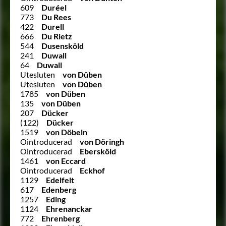
609
Duréel
773
Du Rees
422
Durell
666
Du Rietz
544
Dusensköld
241
Duwall
64
Duwall
Utesluten
von Düben
Utesluten
von Düben
1785
von Düben
135
von Düben
207
Dücker
(122)
Dücker
1519
von Döbeln
Ointroducerad
von Döringh
Ointroducerad
Ebersköld
1461
von Eccard
Ointroducerad
Eckhof
1129
Edelfelt
617
Edenberg
1257
Eding
1124
Ehrenanckar
772
Ehrenberg