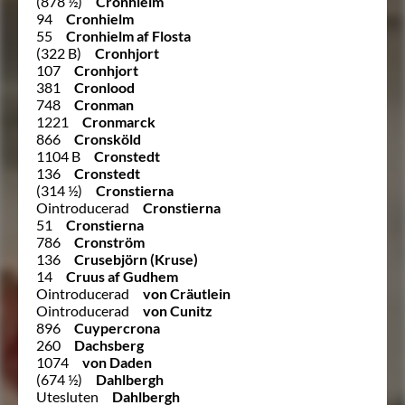
(878 ½)
Cronhielm
94
Cronhielm
55
Cronhielm af Flosta
(322 B)
Cronhjort
107
Cronhjort
381
Cronlood
748
Cronman
1221
Cronmarck
866
Cronsköld
1104 B
Cronstedt
136
Cronstedt
(314 ½)
Cronstierna
Ointroducerad
Cronstierna
51
Cronstierna
786
Cronström
136
Crusebjörn (Kruse)
14
Cruus af Gudhem
Ointroducerad
von Cräutlein
Ointroducerad
von Cunitz
896
Cuypercrona
260
Dachsberg
1074
von Daden
(674 ½)
Dahlbergh
Utesluten
Dahlbergh