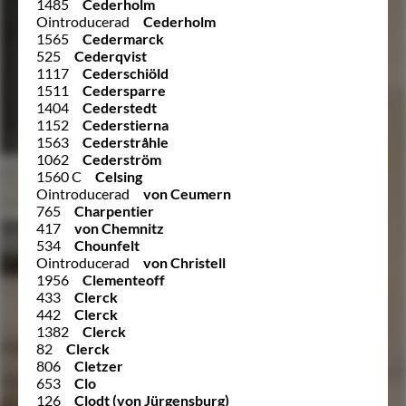
1485
Cederholm
Ointroducerad
Cederholm
1565
Cedermarck
525
Cederqvist
1117
Cederschiöld
1511
Cedersparre
1404
Cederstedt
1152
Cederstierna
1563
Cederstråhle
1062
Cederström
1560 C
Celsing
Ointroducerad
von Ceumern
765
Charpentier
417
von Chemnitz
534
Chounfelt
Ointroducerad
von Christell
1956
Clementeoff
433
Clerck
442
Clerck
1382
Clerck
82
Clerck
806
Cletzer
653
Clo
126
Clodt (von Jürgensburg)