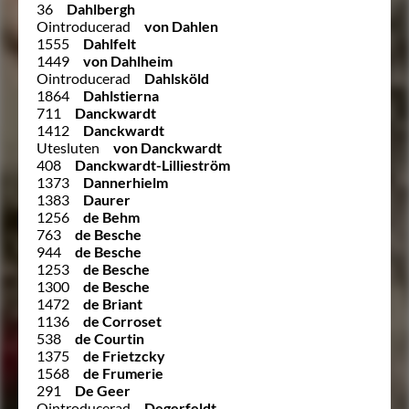
36
Dahlbergh
Ointroducerad
von Dahlen
1555
Dahlfelt
1449
von Dahlheim
Ointroducerad
Dahlsköld
1864
Dahlstierna
711
Danckwardt
1412
Danckwardt
Utesluten
von Danckwardt
408
Danckwardt-Lillieström
1373
Dannerhielm
1383
Daurer
1256
de Behm
763
de Besche
944
de Besche
1253
de Besche
1300
de Besche
1472
de Briant
1136
de Corroset
538
de Courtin
1375
de Frietzcky
1568
de Frumerie
291
De Geer
Ointroducerad
Degerfeldt