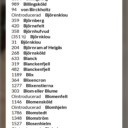
989
Billingsköld
94
von Birckholtz
Ointroducerad
Björenklou
359
Björnberg
420
Björnefelt
358
Björnhufvud
(351 ½)
Björnklou
31
Björnklou
204
Björnram af Helgås
268
Björnsköld
633
Blanck
319
Blanckenfjell
482
Blanckenfjell
1189
Blix
364
Blixencron
1277
Blixenstierna
303
Blom eller Blume
Ointroducerad
Blomenfelt
1146
Blomensköld
Ointroducerad
Blomhjelm
1786
Blomstedt
1348
Blomström
1527
Blosenhielm