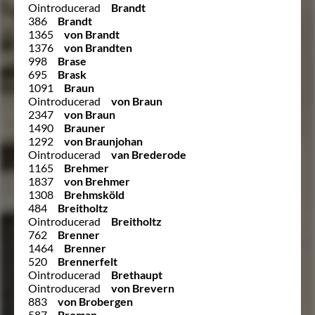
Ointroducerad
Brandt
386
Brandt
1365
von Brandt
1376
von Brandten
998
Brase
695
Brask
1091
Braun
Ointroducerad
von Braun
2347
von Braun
1490
Brauner
1292
von Braunjohan
Ointroducerad
van Brederode
1165
Brehmer
1837
von Brehmer
1308
Brehmsköld
484
Breitholtz
Ointroducerad
Breitholtz
762
Brenner
1464
Brenner
520
Brennerfelt
Ointroducerad
Brethaupt
Ointroducerad
von Brevern
883
von Brobergen
587
Broman