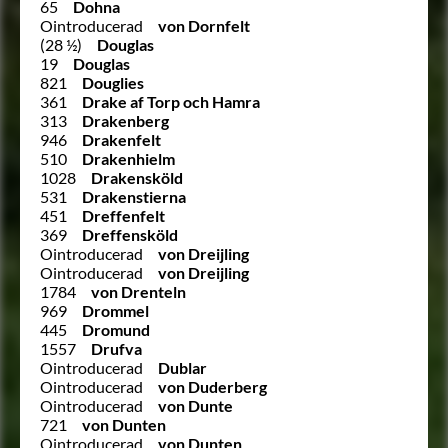
65
Dohna
Ointroducerad
von Dornfelt
(28 ½)
Douglas
19
Douglas
821
Douglies
361
Drake af Torp och Hamra
313
Drakenberg
946
Drakenfelt
510
Drakenhielm
1028
Drakensköld
531
Drakenstierna
451
Dreffenfelt
369
Dreffensköld
Ointroducerad
von Dreijling
Ointroducerad
von Dreijling
1784
von Drenteln
969
Drommel
445
Dromund
1557
Drufva
Ointroducerad
Dublar
Ointroducerad
von Duderberg
Ointroducerad
von Dunte
721
von Dunten
Ointroducerad
von Dunten