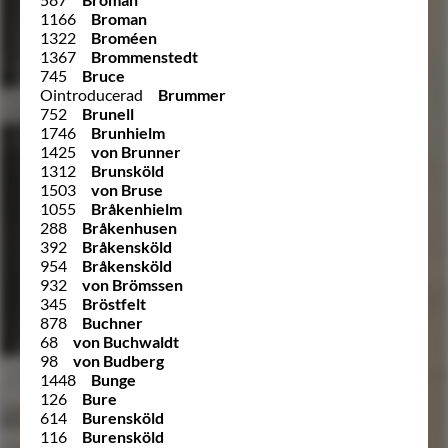
1166
Broman
1322
Broméen
1367
Brommenstedt
745
Bruce
Ointroducerad
Brummer
752
Brunell
1746
Brunhielm
1425
von Brunner
1312
Brunsköld
1503
von Bruse
1055
Bråkenhielm
288
Bråkenhusen
392
Bråkensköld
954
Bråkensköld
932
von Brömssen
345
Bröstfelt
878
Buchner
68
von Buchwaldt
98
von Budberg
1448
Bunge
126
Bure
614
Burensköld
116
Burensköld