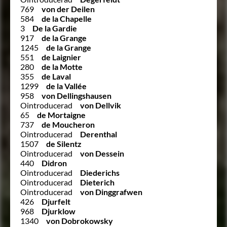
769
von der Deilen
584
de la Chapelle
3
De la Gardie
917
de la Grange
1245
de la Grange
551
de Laignier
280
de la Motte
355
de Laval
1299
de la Vallée
958
von Dellingshausen
Ointroducerad
von Dellvik
65
de Mortaigne
737
de Moucheron
Ointroducerad
Derenthal
1507
de Silentz
Ointroducerad
von Dessein
440
Didron
Ointroducerad
Diederichs
Ointroducerad
Dieterich
Ointroducerad
von Dinggrafwen
426
Djurfelt
968
Djurklow
1340
von Dobrokowsky