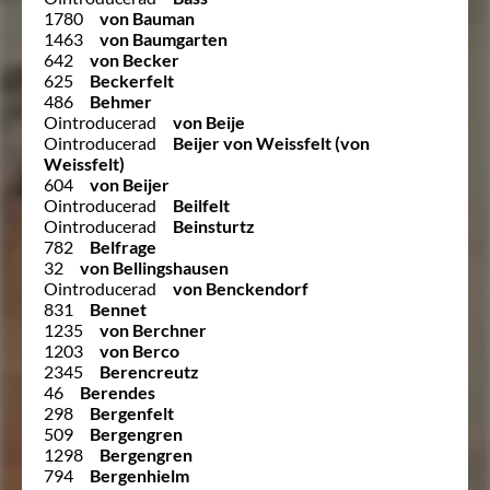
1780
von Bauman
1463
von Baumgarten
642
von Becker
625
Beckerfelt
486
Behmer
Ointroducerad
von Beije
Ointroducerad
Beijer von Weissfelt (von
Weissfelt)
604
von Beijer
Ointroducerad
Beilfelt
Ointroducerad
Beinsturtz
782
Belfrage
32
von Bellingshausen
Ointroducerad
von Benckendorf
831
Bennet
1235
von Berchner
1203
von Berco
2345
Berencreutz
46
Berendes
298
Bergenfelt
509
Bergengren
1298
Bergengren
794
Bergenhielm