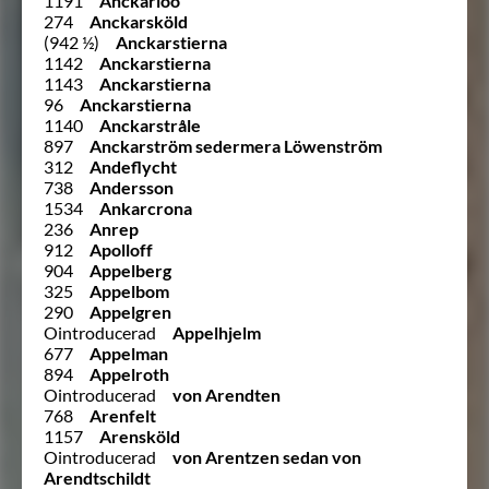
1191
Anckarloo
274
Anckarsköld
(942 ½)
Anckarstierna
1142
Anckarstierna
1143
Anckarstierna
96
Anckarstierna
1140
Anckarstråle
897
Anckarström sedermera Löwenström
312
Andeflycht
738
Andersson
1534
Ankarcrona
236
Anrep
912
Apolloff
904
Appelberg
325
Appelbom
290
Appelgren
Ointroducerad
Appelhjelm
677
Appelman
894
Appelroth
Ointroducerad
von Arendten
768
Arenfelt
1157
Arensköld
Ointroducerad
von Arentzen sedan von
Arendtschildt