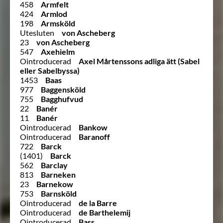
458
Armfelt
424
Armlod
198
Armsköld
Utesluten
von Ascheberg
23
von Ascheberg
547
Axehielm
Ointroducerad
Axel Mårtenssons adliga ätt (Sabel
eller Sabelbyssa)
1453
Baas
977
Baggensköld
755
Bagghufvud
22
Banér
11
Banér
Ointroducerad
Bankow
Ointroducerad
Baranoff
722
Barck
(1401)
Barck
562
Barclay
813
Barneken
23
Barnekow
753
Barnsköld
Ointroducerad
de la Barre
Ointroducerad
de Barthelemij
Ointroducerad
Bass