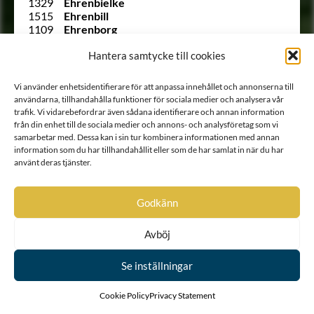
1329
Ehrenbielke
1515
Ehrenbill
1109
Ehrenborg
Ointroducerad
von Ehrenburg
1003
Ehrenbusch
Hantera samtycke till cookies
823
Ehrencrantz
1339
Ehrencreutz
Vi använder enhetsidentifierare för att anpassa innehållet och annonserna till
879
Ehrencrona
användarna, tillhandahålla funktioner för sociala medier och analysera vår
985
Ehrenfels
trafik. Vi vidarebefordrar även sådana identifierare och annan information
890
Ehrenfelt
från din enhet till de sociala medier och annons- och analysföretag som vi
952
Ehrenflycht
samarbetar med. Dessa kan i sin tur kombinera informationen med annan
1749 B
von Ehrenheim
information som du har tillhandahållit eller som de har samlat in när du har
846
Ehrenhielm
använt deras tjänster.
1417
Ehrenhoff
Ointroducerad
Ehrenholm
871
Ehrenklo
Godkänn
1010 B
Ehrenkrook
1354
Ehrenman
Avböj
1261
Ehrenmarck
1313
Ehrenpreus
Se inställningar
Ointroducerad
Ehrenprijs (Äreprijs eller
Ährenprijs)
Ointroducerad
Ehrenreuter
Cookie Policy
Privacy Statement
Ointroducerad
Ehrenroos