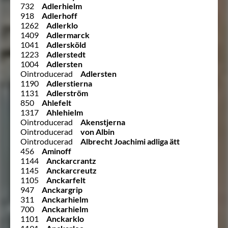
732
Adlerhielm
918
Adlerhoff
1262
Adlerklo
1409
Adlermarck
1041
Adlersköld
1223
Adlerstedt
1004
Adlersten
Ointroducerad
Adlersten
1190
Adlerstierna
1131
Adlerström
850
Ahlefelt
1317
Ahlehielm
Ointroducerad
Akenstjerna
Ointroducerad
von Albin
Ointroducerad
Albrecht Joachimi adliga ätt
456
Aminoff
1144
Anckarcrantz
1145
Anckarcreutz
1105
Anckarfelt
947
Anckargrip
311
Anckarhielm
700
Anckarhielm
1101
Anckarklo