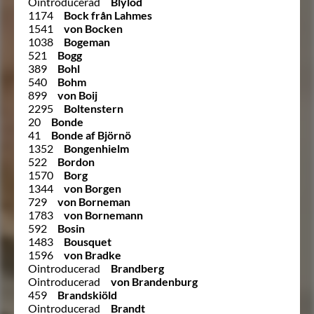
Ointroducerad
Blylod
1174
Bock från Lahmes
1541
von Bocken
1038
Bogeman
521
Bogg
389
Bohl
540
Bohm
899
von Boij
2295
Boltenstern
20
Bonde
41
Bonde af Björnö
1352
Bongenhielm
522
Bordon
1570
Borg
1344
von Borgen
729
von Borneman
1783
von Bornemann
592
Bosin
1483
Bousquet
1596
von Bradke
Ointroducerad
Brandberg
Ointroducerad
von Brandenburg
459
Brandskiöld
Ointroducerad
Brandt