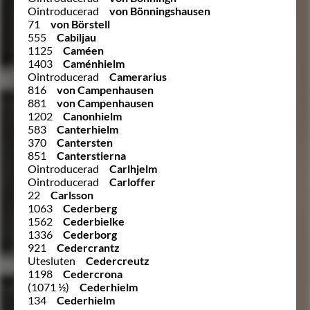
Ointroducerad
von Bönningshausen
71
von Börstell
555
Cabiljau
1125
Caméen
1403
Caménhielm
Ointroducerad
Camerarius
816
von Campenhausen
881
von Campenhausen
1202
Canonhielm
583
Canterhielm
370
Cantersten
851
Canterstierna
Ointroducerad
Carlhjelm
Ointroducerad
Carloffer
22
Carlsson
1063
Cederberg
1562
Cederbielke
1336
Cederborg
921
Cedercrantz
Utesluten
Cedercreutz
1198
Cedercrona
(1071 ½)
Cederhielm
134
Cederhielm