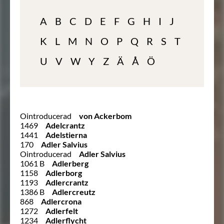
A
B
C
D
E
F
G
H
I
J
K
L
M
N
O
P
Q
R
S
T
U
V
W
Y
Z
Ä
Å
Ö
Ointroducerad
von Ackerbom
1469
Adelcrantz
1441
Adelstierna
170
Adler Salvius
Ointroducerad
Adler Salvius
1061 B
Adlerberg
1158
Adlerborg
1193
Adlercrantz
1386 B
Adlercreutz
868
Adlercrona
1272
Adlerfelt
1234
Adlerflycht