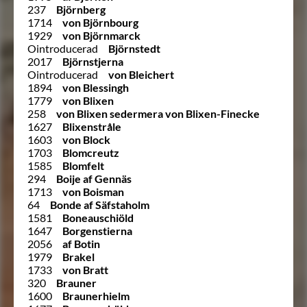
237
Björnberg
1714
von Björnbourg
1929
von Björnmarck
Ointroducerad
Björnstedt
2017
Björnstjerna
Ointroducerad
von Bleichert
1894
von Blessingh
1779
von Blixen
258
von Blixen sedermera von Blixen-Finecke
1627
Blixenstråle
1603
von Block
1703
Blomcreutz
1585
Blomfelt
294
Boije af Gennäs
1713
von Boisman
64
Bonde af Säfstaholm
1581
Boneauschiöld
1647
Borgenstierna
2056
af Botin
1979
Brakel
1733
von Bratt
320
Brauner
1600
Braunerhielm