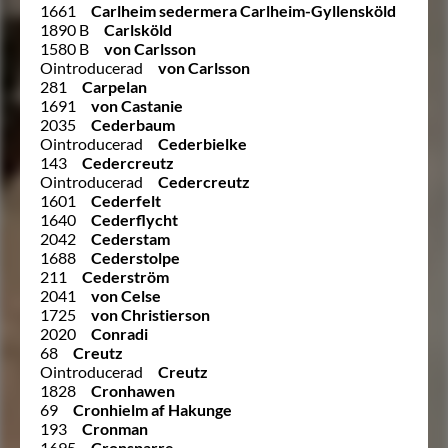
1661
Carlheim sedermera Carlheim-Gyllensköld
1890 B
Carlsköld
1580 B
von Carlsson
Ointroducerad
von Carlsson
281
Carpelan
1691
von Castanie
2035
Cederbaum
Ointroducerad
Cederbielke
143
Cedercreutz
Ointroducerad
Cedercreutz
1601
Cederfelt
1640
Cederflycht
2042
Cederstam
1688
Cederstolpe
211
Cederström
2041
von Celse
1725
von Christierson
2020
Conradi
68
Creutz
Ointroducerad
Creutz
1828
Cronhawen
69
Cronhielm af Hakunge
193
Cronman
1695
Cronsparre