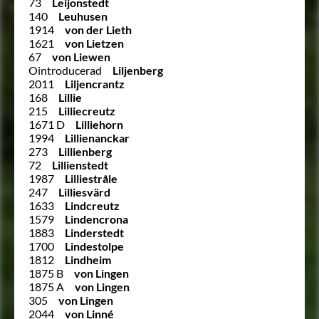
73
Leijonstedt
140
Leuhusen
1914
von der Lieth
1621
von Lietzen
67
von Liewen
Ointroducerad
Liljenberg
2011
Liljencrantz
168
Lillie
215
Lilliecreutz
1671 D
Lilliehorn
1994
Lillienanckar
273
Lillienberg
72
Lillienstedt
1987
Lilliestråle
247
Lilliesvärd
1633
Lindcreutz
1579
Lindencrona
1883
Linderstedt
1700
Lindestolpe
1812
Lindheim
1875 B
von Lingen
1875 A
von Lingen
305
von Lingen
2044
von Linné