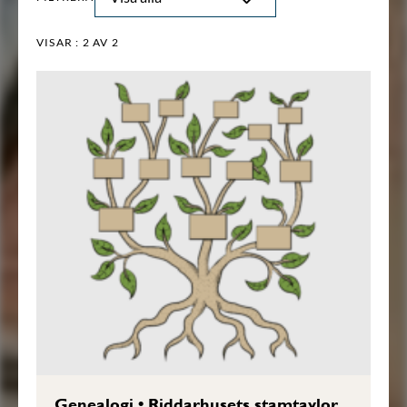
VISAR :
2
AV 2
Genealogi
•
Riddarhusets stamtavlor