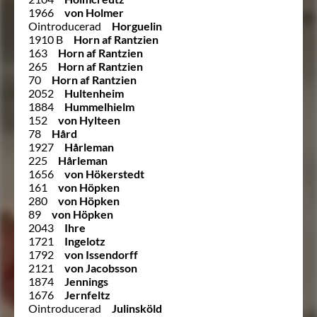
1966
von Holmer
Ointroducerad
Horguelin
1910 B
Horn af Rantzien
163
Horn af Rantzien
265
Horn af Rantzien
70
Horn af Rantzien
2052
Hultenheim
1884
Hummelhielm
152
von Hylteen
78
Hård
1927
Hårleman
225
Hårleman
1656
von Hökerstedt
161
von Höpken
280
von Höpken
89
von Höpken
2043
Ihre
1721
Ingelotz
1792
von Issendorff
2121
von Jacobsson
1874
Jennings
1676
Jernfeltz
Ointroducerad
Julinsköld