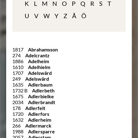
K
L
M
N
O
P
Q
R
S
T
U
V
W
Y
Z
Å
Ö
1817
Abrahamsson
274
Adelcrantz
1886
Adelheim
1610
Adelhielm
1707
Adelswärd
249
Adelswärd
1635
Adlerbaum
1732 B
Adlerbeth
1675
Adlerbielke
2034
Adlerbrandt
178
Adlerfelt
1720
Adlerfors
1632
Adlerheim
266
Adlermarck
1988
Adlersparre
2057
Adlerstam