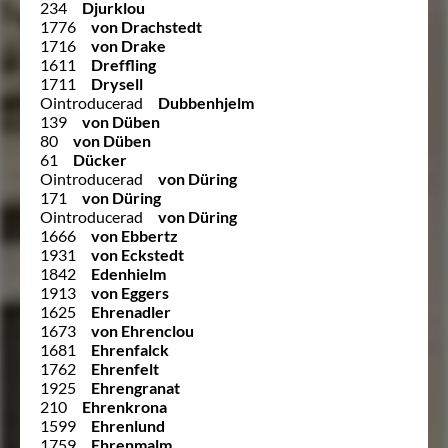
234
Djurklou
1776
von Drachstedt
1716
von Drake
1611
Dreffling
1711
Drysell
Ointroducerad
Dubbenhjelm
139
von Düben
80
von Düben
61
Dücker
Ointroducerad
von Düring
171
von Düring
Ointroducerad
von Düring
1666
von Ebbertz
1931
von Eckstedt
1842
Edenhielm
1913
von Eggers
1625
Ehrenadler
1673
von Ehrenclou
1681
Ehrenfalck
1762
Ehrenfelt
1925
Ehrengranat
210
Ehrenkrona
1599
Ehrenlund
1759
Ehrenmalm