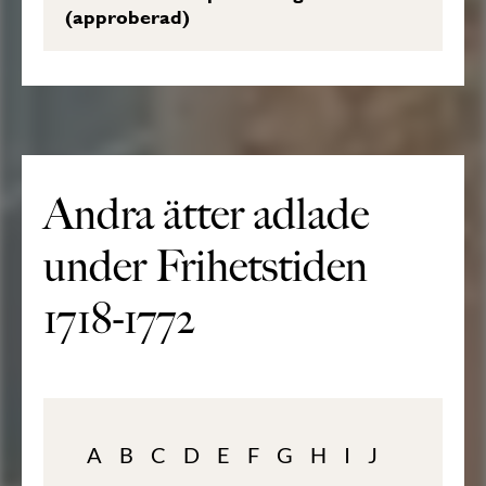
(approberad)
Andra ätter adlade
under Frihetstiden
1718-1772
A
B
C
D
E
F
G
H
I
J