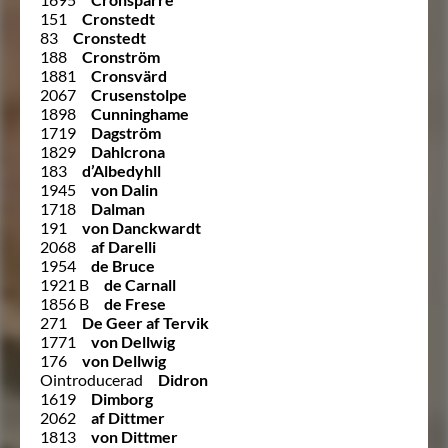
151
Cronstedt
83
Cronstedt
188
Cronström
1881
Cronsvärd
2067
Crusenstolpe
1898
Cunninghame
1719
Dagström
1829
Dahlcrona
183
d’Albedyhll
1945
von Dalin
1718
Dalman
191
von Danckwardt
2068
af Darelli
1954
de Bruce
1921 B
de Carnall
1856 B
de Frese
271
De Geer af Tervik
1771
von Dellwig
176
von Dellwig
Ointroducerad
Didron
1619
Dimborg
2062
af Dittmer
1813
von Dittmer