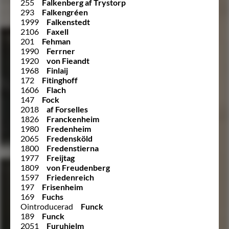
255
Falkenberg af Trystorp
293
Falkengréen
1999
Falkenstedt
2106
Faxell
201
Fehman
1990
Ferrner
1920
von Fieandt
1968
Finlaij
172
Fitinghoff
1606
Flach
147
Fock
2018
af Forselles
1826
Franckenheim
1980
Fredenheim
2065
Fredensköld
1800
Fredenstierna
1977
Freijtag
1809
von Freudenberg
1597
Friedenreich
197
Frisenheim
169
Fuchs
Ointroducerad
Funck
189
Funck
2051
Furuhjelm