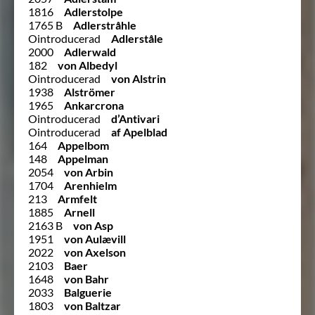
1816
Adlerstolpe
1765 B
Adlerstråhle
Ointroducerad
Adlerståle
2000
Adlerwald
182
von Albedyl
Ointroducerad
von Alstrin
1938
Alströmer
1965
Ankarcrona
Ointroducerad
d’Antivari
Ointroducerad
af Apelblad
164
Appelbom
148
Appelman
2054
von Arbin
1704
Arenhielm
213
Armfelt
1885
Arnell
2163 B
von Asp
1951
von Aulævill
2022
von Axelson
2103
Baer
1648
von Bahr
2033
Balguerie
1803
von Baltzar