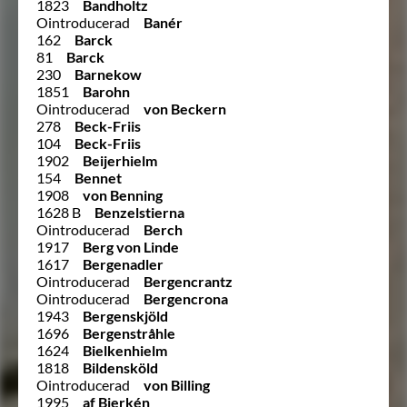
1823
Bandholtz
Ointroducerad
Banér
162
Barck
81
Barck
230
Barnekow
1851
Barohn
Ointroducerad
von Beckern
278
Beck-Friis
104
Beck-Friis
1902
Beijerhielm
154
Bennet
1908
von Benning
1628 B
Benzelstierna
Ointroducerad
Berch
1917
Berg von Linde
1617
Bergenadler
Ointroducerad
Bergencrantz
Ointroducerad
Bergencrona
1943
Bergenskjöld
1696
Bergenstråhle
1624
Bielkenhielm
1818
Bildensköld
Ointroducerad
von Billing
1995
af Bjerkén