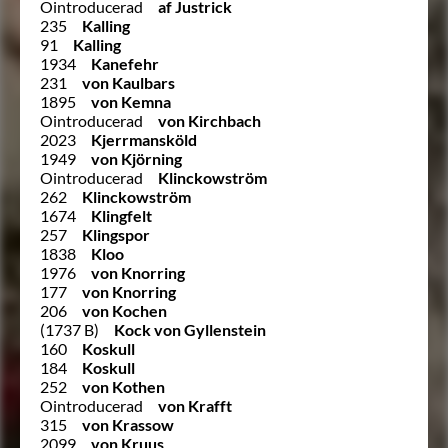
Ointroducerad
af Justrick
235
Kalling
91
Kalling
1934
Kanefehr
231
von Kaulbars
1895
von Kemna
Ointroducerad
von Kirchbach
2023
Kjerrmansköld
1949
von Kjörning
Ointroducerad
Klinckowström
262
Klinckowström
1674
Klingfelt
257
Klingspor
1838
Kloo
1976
von Knorring
177
von Knorring
206
von Kochen
(1737 B)
Kock von Gyllenstein
160
Koskull
184
Koskull
252
von Kothen
Ointroducerad
von Krafft
315
von Krassow
2099
von Kruus