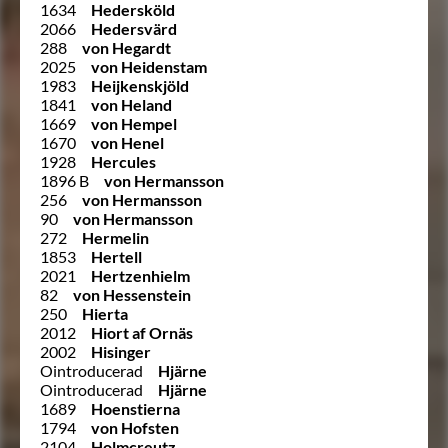
1634
Hedersköld
2066
Hedersvärd
288
von Hegardt
2025
von Heidenstam
1983
Heijkenskjöld
1841
von Heland
1669
von Hempel
1670
von Henel
1928
Hercules
1896 B
von Hermansson
256
von Hermansson
90
von Hermansson
272
Hermelin
1853
Hertell
2021
Hertzenhielm
82
von Hessenstein
250
Hierta
2012
Hiort af Ornäs
2002
Hisinger
Ointroducerad
Hjärne
Ointroducerad
Hjärne
1689
Hoenstierna
1794
von Hofsten
2104
Holmcreutz