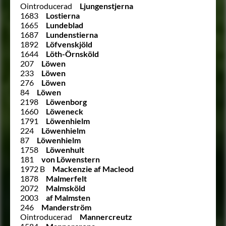
Ointroducerad
Ljungenstjerna
1683
Lostierna
1665
Lundeblad
1687
Lundenstierna
1892
Löfvenskjöld
1644
Löth-Örnsköld
207
Löwen
233
Löwen
276
Löwen
84
Löwen
2198
Löwenborg
1660
Löweneck
1791
Löwenhielm
224
Löwenhielm
87
Löwenhielm
1758
Löwenhult
181
von Löwenstern
1972 B
Mackenzie af Macleod
1878
Malmerfelt
2072
Malmsköld
2003
af Malmsten
246
Manderström
Ointroducerad
Mannercreutz