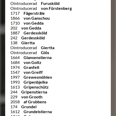
Ointroducerad
Furusköld
Ointroducerad
von Fürstenberg
1717
Fägerstråle
1866
von Ganschou
1710
von Gedda
202
von Gedda
1887
Gerdessköld
242
Gerdessköld
138
Giertta
Ointroducerad
Giertta
Ointroducerad
Giös
1664
Glansenstierna
1684
von Goltz
1974
Granfelt
1547
von Greiff
1997
Grewesmöhlen
1993
Gripenbjelke
1613
Gripenschütz
244
Gripenstierna
229
von Grooth
2058
af Grubbens
174
Grundel
1612
Grundelstierna