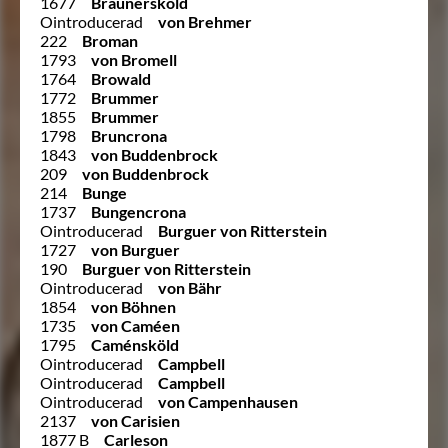
1677
Braunersköld
Ointroducerad
von Brehmer
222
Broman
1793
von Bromell
1764
Browald
1772
Brummer
1855
Brummer
1798
Bruncrona
1843
von Buddenbrock
209
von Buddenbrock
214
Bunge
1737
Bungencrona
Ointroducerad
Burguer von Ritterstein
1727
von Burguer
190
Burguer von Ritterstein
Ointroducerad
von Bähr
1854
von Böhnen
1735
von Caméen
1795
Caménsköld
Ointroducerad
Campbell
Ointroducerad
Campbell
Ointroducerad
von Campenhausen
2137
von Carisien
1877 B
Carleson