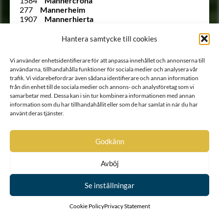
1584
Mannercrona
277
Mannerheim
1907
Mannerhierta
2069
Mannerstråle
1726
Marcks von Würtemberg
Hantera samtycke till cookies
263
Marcks von Würtemberg
1769
Marschalck
Vi använder enhetsidentifierare för att anpassa innehållet och annonserna till
1963
von Matérn
användarna, tillhandahålla funktioner för sociala medier och analysera vår
1847
Maydell
trafik. Vi vidarebefordrar även sådana identifierare och annan information
1778
Meck
från din enhet till de sociala medier och annons- och analysföretag som vi
1607
Meldercreutz
samarbetar med. Dessa kan i sin tur kombinera informationen med annan
Ointroducerad
von Mentzer
information som du har tillhandahållit eller som de har samlat in när du har
Ointroducerad
Molnstjerna
använt deras tjänster.
2141
von Moltzer
1960 B
Montgomery
Ointroducerad
Moore
Godkänn
Ointroducerad
Morgane (O’Morugh)
1873
von Morian
Avböj
1868
Morman
1796
Munsterhjelm
Se inställningar
1663
Möhlman
1876
Möllerheim
1712
von Nackreij
Cookie Policy
Privacy Statement
1844
von Nerés