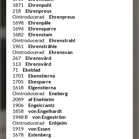
1871
Ehrenpohl
218
Ehrenpreus
Ointroducerad
Ehrenpreus
1698
Ehrenpåle
1694
Ehrensparre
1682
Ehrenstam
Ointroducerad
Ehrenstrahl
1961
Ehrenstråhle
Ointroducerad
Ehrensvan
267
Ehrensvärd
113
Ehrensvärd
71
Ekeblad
1701
Ekenstierna
1705
Ekesparre
1618
Elgenstierna
Ointroducerad
Eneberg
2089
af Enehielm
1906
Engelcrantz
1858
von Engelhardt
1948 B
von Engeström
Ointroducerad
Enhjelm
1919
von Essen
1678
Estenberg