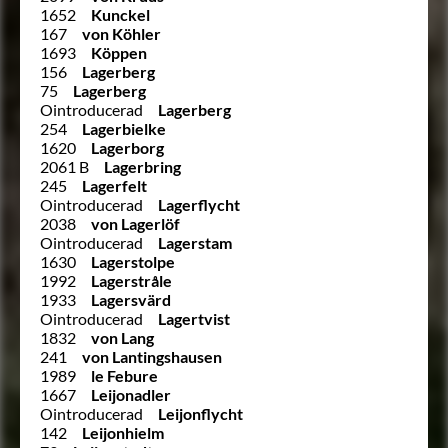
1652
Kunckel
167
von Köhler
1693
Köppen
156
Lagerberg
75
Lagerberg
Ointroducerad
Lagerberg
254
Lagerbielke
1620
Lagerborg
2061 B
Lagerbring
245
Lagerfelt
Ointroducerad
Lagerflycht
2038
von Lagerlöf
Ointroducerad
Lagerstam
1630
Lagerstolpe
1992
Lagerstråle
1933
Lagersvärd
Ointroducerad
Lagertvist
1832
von Lang
241
von Lantingshausen
1989
le Febure
1667
Leijonadler
Ointroducerad
Leijonflycht
142
Leijonhielm