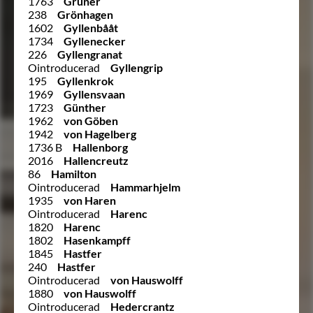
1763
Grüner
238
Grönhagen
1602
Gyllenbååt
1734
Gyllenecker
226
Gyllengranat
Ointroducerad
Gyllengrip
195
Gyllenkrok
1969
Gyllensvaan
1723
Günther
1962
von Göben
1942
von Hagelberg
1736 B
Hallenborg
2016
Hallencreutz
86
Hamilton
Ointroducerad
Hammarhjelm
1935
von Haren
Ointroducerad
Harenc
1820
Harenc
1802
Hasenkampff
1845
Hastfer
240
Hastfer
Ointroducerad
von Hauswolff
1880
von Hauswolff
Ointroducerad
Hedercrantz