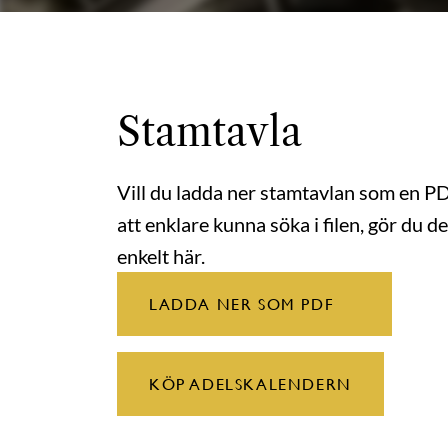
Stamtavla
Vill du ladda ner stamtavlan som en P
att enklare kunna söka i filen, gör du de
enkelt här.
LADDA NER SOM PDF
KÖP ADELSKALENDERN