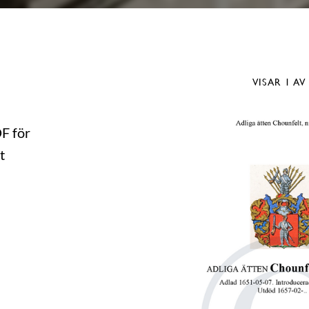
VISAR
1
AV
DF för
t