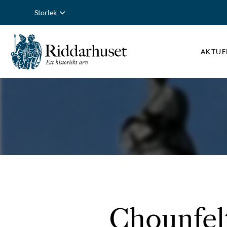
Storlek
AKTUE
Chounfelt