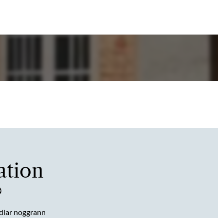
ation
?
dlar noggrann