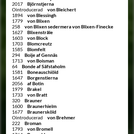
2017
Björnstjerna
Ointroducerad
von Bleichert
1894
von Blessingh
1779
von Blixen
258
von Blixen sedermera von Blixen-Finecke
1627
Blixenstråle
1603
von Block
1703
Blomcreutz
1585
Blomfelt
294
Boije af Gennäs
1713
von Boisman
64
Bonde af Säfstaholm
1581
Boneauschiöld
1647
Borgenstierna
2056
af Botin
1979
Brakel
1733
von Bratt
320
Brauner
1600
Braunerhielm
1677
Braunersköld
Ointroducerad
von Brehmer
222
Broman
1793
von Bromell