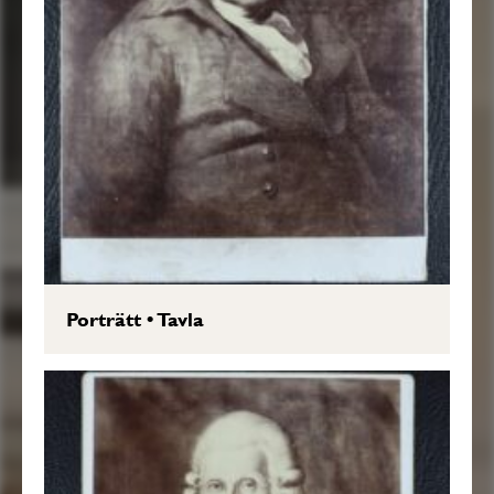
Porträtt
•
Tavla