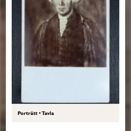
Porträtt
•
Tavla