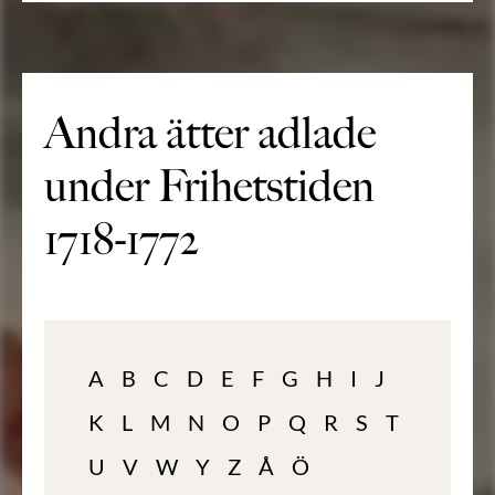
Andra ätter adlade
under Frihetstiden
1718-1772
A
B
C
D
E
F
G
H
I
J
K
L
M
N
O
P
Q
R
S
T
U
V
W
Y
Z
Å
Ö