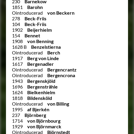
230
Barnekow
1851
Barohn
Ointroducerad
von Beckern
278
Beck-Friis
104
Beck-Friis
1902
Beijerhielm
154
Bennet
1908
von Benning
1628 B
Benzelstierna
Ointroducerad
Berch
1917
Berg von Linde
1617
Bergenadler
Ointroducerad
Bergencrantz
Ointroducerad
Bergencrona
1943
Bergenskjöld
1696
Bergenstråhle
1624
Bielkenhielm
1818
Bildensköld
Ointroducerad
von Billing
1995
af Bjerkén
237
Björnberg
1714
von Björnbourg
1929
von Björnmarck
Ointroducerad
Björnstedt