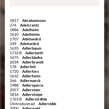
1817
Abrahamsson
274
Adelcrantz
1886
Adelheim
1610
Adelhielm
1707
Adelswärd
249
Adelswärd
1635
Adlerbaum
1732 B
Adlerbeth
1675
Adlerbielke
2034
Adlerbrandt
178
Adlerfelt
1720
Adlerfors
1632
Adlerheim
266
Adlermarck
1988
Adlersparre
2057
Adlerstam
1816
Adlerstolpe
1765 B
Adlerstråhle
Ointroducerad
Adlerståle
2000
Adlerwald