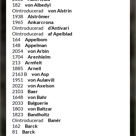
182
von Albedyl
Ointroducerad
von Alstrin
1938
Alströmer
1965
Ankarcrona
Ointroducerad
d’Antivari
Ointroducerad
af Apelblad
164
Appelbom
148
Appelman
2054
von Arbin
1704
Arenhielm
213
Armfelt
1885
Arnell
2163 B
von Asp
1951
von Aulævill
2022
von Axelson
2103
Baer
1648
von Bahr
2033
Balguerie
1803
von Baltzar
1823
Bandholtz
Ointroducerad
Banér
162
Barck
81
Barck