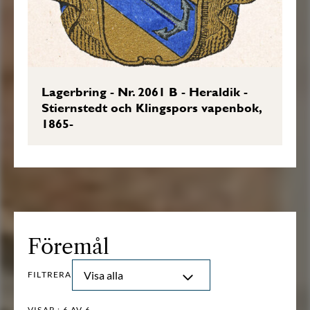
Lagerbring - Nr. 2061 B - Heraldik -
Stiernstedt och Klingspors vapenbok,
1865-
Föremål
Visa alla
FILTRERA
VISAR :
6
AV 6