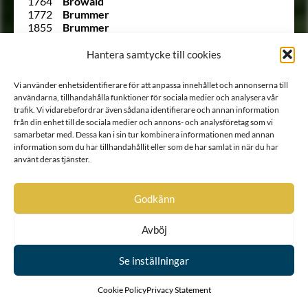
1764
Browald
1772
Brummer
1855
Brummer
1798
Bruncrona
1843
von Buddenbrock
Hantera samtycke till cookies
209
von Buddenbrock
214
Bunge
Vi använder enhetsidentifierare för att anpassa innehållet och annonserna till
1737
Bungencrona
användarna, tillhandahålla funktioner för sociala medier och analysera vår
Ointroducerad
Burguer von Ritterstein
trafik. Vi vidarebefordrar även sådana identifierare och annan information
1727
von Burguer
från din enhet till de sociala medier och annons- och analysföretag som vi
190
Burguer von Ritterstein
samarbetar med. Dessa kan i sin tur kombinera informationen med annan
Ointroducerad
von Bähr
information som du har tillhandahållit eller som de har samlat in när du har
1854
von Böhnen
använt deras tjänster.
1735
von Caméen
1795
Caménsköld
Ointroducerad
Campbell
Godkänn
Ointroducerad
Campbell
Ointroducerad
von Campenhausen
Avböj
2137
von Carisien
1877 B
Carleson
Se inställningar
1661
Carlheim sedermera Carlheim-Gyllensköld
1890 B
Carlsköld
1580 B
von Carlsson
Cookie Policy
Privacy Statement
Ointroducerad
von Carlsson