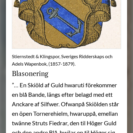
Stiernstedt & Klingspor, Sveriges Ridderskaps och
Adels Wapenbok, (1857-1879).
Blasonering
”… En Skiöld af Guld hwaruti förekommer
en blå Bande, längs efter belagd med ett
Anckare af Silfwer. Ofwanpå Skiölden står
en öpen Tornerehielm, hwaruppå, emellan
twänne Struts Fiedrar, den til Höger Guld
och den andre Blå, hwilar en til Höger sig