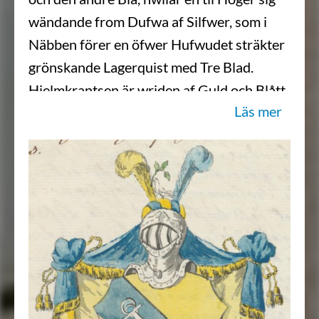
wändande from Dufwa af Silfwer, som i
Näbben förer en öfwer Hufwudet sträkter
grönskande Lagerquist med Tre Blad.
Hielmkrantsen är wriden af Guld och Blått,
Läs mer
och Wapentäcket är Blått, underfordrat
med nysznämde Metall, samt upbundit och
ziradt med Guld, snören och Frantsar.
Aldeles som samma Wapn med sine rätta
och egenteliga Färgor här nedanföre
afmåladt finnes.”
Sköldebrevet i original, RHA.
Transkription: Göran Mörner, 2017-05-
20.