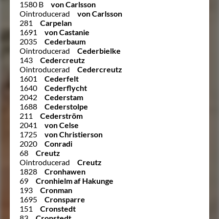
1580 B
von Carlsson
Ointroducerad
von Carlsson
281
Carpelan
1691
von Castanie
2035
Cederbaum
Ointroducerad
Cederbielke
143
Cedercreutz
Ointroducerad
Cedercreutz
1601
Cederfelt
1640
Cederflycht
2042
Cederstam
1688
Cederstolpe
211
Cederström
2041
von Celse
1725
von Christierson
2020
Conradi
68
Creutz
Ointroducerad
Creutz
1828
Cronhawen
69
Cronhielm af Hakunge
193
Cronman
1695
Cronsparre
151
Cronstedt
83
Cronstedt