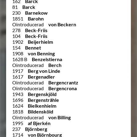
162
Barck
81
Barck
230
Barnekow
1851
Barohn
Ointroducerad
von Beckern
278
Beck-Friis
104
Beck-Friis
1902
Beijerhielm
154
Bennet
1908
von Benning
1628 B
Benzelstierna
Ointroducerad
Berch
1917
Berg von Linde
1617
Bergenadler
Ointroducerad
Bergencrantz
Ointroducerad
Bergencrona
1943
Bergenskjöld
1696
Bergenstråhle
1624
Bielkenhielm
1818
Bildensköld
Ointroducerad
von Billing
1995
af Bjerkén
237
Björnberg
1714
von Björnbourg