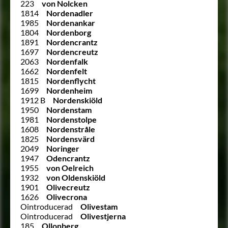
223
von Nolcken
1814
Nordenadler
1985
Nordenankar
1804
Nordenborg
1891
Nordencrantz
1697
Nordencreutz
2063
Nordenfalk
1662
Nordenfelt
1815
Nordenflycht
1699
Nordenheim
1912 B
Nordenskiöld
1950
Nordenstam
1981
Nordenstolpe
1608
Nordenstråle
1825
Nordensvärd
2049
Noringer
1947
Odencrantz
1955
von Oelreich
1932
von Oldenskiöld
1901
Olivecreutz
1626
Olivecrona
Ointroducerad
Olivestam
Ointroducerad
Olivestjerna
185
Ollonberg