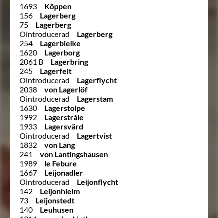
1693
Köppen
156
Lagerberg
75
Lagerberg
Ointroducerad
Lagerberg
254
Lagerbielke
1620
Lagerborg
2061 B
Lagerbring
245
Lagerfelt
Ointroducerad
Lagerflycht
2038
von Lagerlöf
Ointroducerad
Lagerstam
1630
Lagerstolpe
1992
Lagerstråle
1933
Lagersvärd
Ointroducerad
Lagertvist
1832
von Lang
241
von Lantingshausen
1989
le Febure
1667
Leijonadler
Ointroducerad
Leijonflycht
142
Leijonhielm
73
Leijonstedt
140
Leuhusen