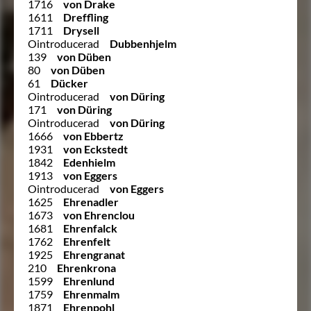
1716
von Drake
1611
Dreffling
1711
Drysell
Ointroducerad
Dubbenhjelm
139
von Düben
80
von Düben
61
Dücker
Ointroducerad
von Düring
171
von Düring
Ointroducerad
von Düring
1666
von Ebbertz
1931
von Eckstedt
1842
Edenhielm
1913
von Eggers
Ointroducerad
von Eggers
1625
Ehrenadler
1673
von Ehrenclou
1681
Ehrenfalck
1762
Ehrenfelt
1925
Ehrengranat
210
Ehrenkrona
1599
Ehrenlund
1759
Ehrenmalm
1871
Ehrenpohl