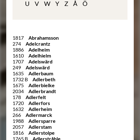
U
V
W
Y
Z
Å
Ö
1817
Abrahamsson
274
Adelcrantz
1886
Adelheim
1610
Adelhielm
1707
Adelswärd
249
Adelswärd
1635
Adlerbaum
1732 B
Adlerbeth
1675
Adlerbielke
2034
Adlerbrandt
178
Adlerfelt
1720
Adlerfors
1632
Adlerheim
266
Adlermarck
1988
Adlersparre
2057
Adlerstam
1816
Adlerstolpe
1765 B
Adlerstråhle