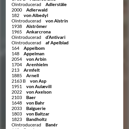
Ointroducerad
Adlerståle
2000
Adlerwald
182
von Albedyl
Ointroducerad
von Alstrin
1938
Alströmer
1965
Ankarcrona
Ointroducerad
d’Antivari
Ointroducerad
af Apelblad
164
Appelbom
148
Appelman
2054
von Arbin
1704
Arenhielm
213
Armfelt
1885
Arnell
2163 B
von Asp
1951
von Aulævill
2022
von Axelson
2103
Baer
1648
von Bahr
2033
Balguerie
1803
von Baltzar
1823
Bandholtz
Ointroducerad
Banér