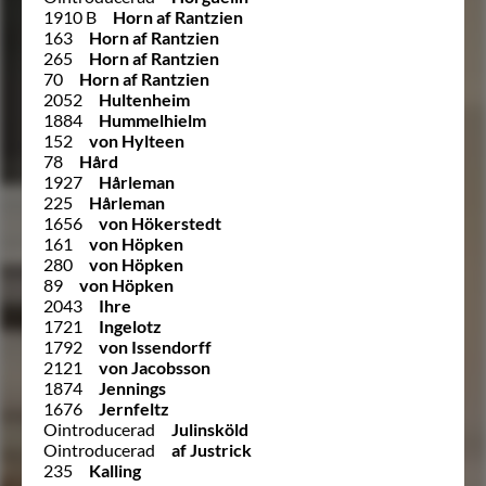
1910 B
Horn af Rantzien
163
Horn af Rantzien
265
Horn af Rantzien
70
Horn af Rantzien
2052
Hultenheim
1884
Hummelhielm
152
von Hylteen
78
Hård
1927
Hårleman
225
Hårleman
1656
von Hökerstedt
161
von Höpken
280
von Höpken
89
von Höpken
2043
Ihre
1721
Ingelotz
1792
von Issendorff
2121
von Jacobsson
1874
Jennings
1676
Jernfeltz
Ointroducerad
Julinsköld
Ointroducerad
af Justrick
235
Kalling