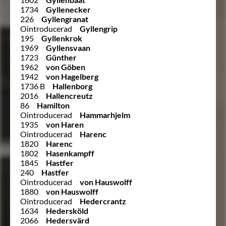
1734
Gyllenecker
226
Gyllengranat
Ointroducerad
Gyllengrip
195
Gyllenkrok
1969
Gyllensvaan
1723
Günther
1962
von Göben
1942
von Hagelberg
1736 B
Hallenborg
2016
Hallencreutz
86
Hamilton
Ointroducerad
Hammarhjelm
1935
von Haren
Ointroducerad
Harenc
1820
Harenc
1802
Hasenkampff
1845
Hastfer
240
Hastfer
Ointroducerad
von Hauswolff
1880
von Hauswolff
Ointroducerad
Hedercrantz
1634
Hedersköld
2066
Hedersvärd