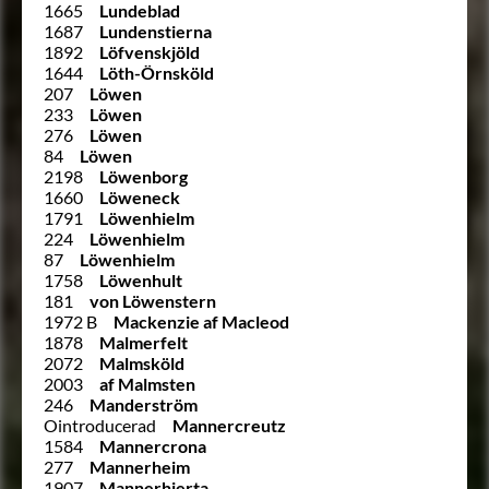
1665
Lundeblad
1687
Lundenstierna
1892
Löfvenskjöld
1644
Löth-Örnsköld
207
Löwen
233
Löwen
276
Löwen
84
Löwen
2198
Löwenborg
1660
Löweneck
1791
Löwenhielm
224
Löwenhielm
87
Löwenhielm
1758
Löwenhult
181
von Löwenstern
1972 B
Mackenzie af Macleod
1878
Malmerfelt
2072
Malmsköld
2003
af Malmsten
246
Manderström
Ointroducerad
Mannercreutz
1584
Mannercrona
277
Mannerheim
1907
Mannerhierta