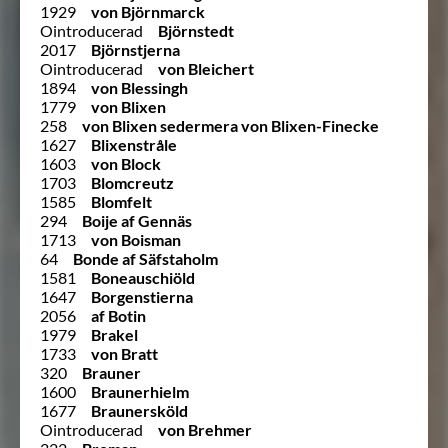
1929
von Björnmarck
Ointroducerad
Björnstedt
2017
Björnstjerna
Ointroducerad
von Bleichert
1894
von Blessingh
1779
von Blixen
258
von Blixen sedermera von Blixen-Finecke
1627
Blixenstråle
1603
von Block
1703
Blomcreutz
1585
Blomfelt
294
Boije af Gennäs
1713
von Boisman
64
Bonde af Säfstaholm
1581
Boneauschiöld
1647
Borgenstierna
2056
af Botin
1979
Brakel
1733
von Bratt
320
Brauner
1600
Braunerhielm
1677
Braunersköld
Ointroducerad
von Brehmer