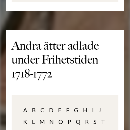
Andra ätter adlade
under Frihetstiden
1718-1772
A
B
C
D
E
F
G
H
I
J
K
L
M
N
O
P
Q
R
S
T