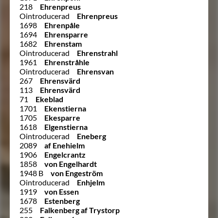
218
Ehrenpreus
Ointroducerad
Ehrenpreus
1698
Ehrenpåle
1694
Ehrensparre
1682
Ehrenstam
Ointroducerad
Ehrenstrahl
1961
Ehrenstråhle
Ointroducerad
Ehrensvan
267
Ehrensvärd
113
Ehrensvärd
71
Ekeblad
1701
Ekenstierna
1705
Ekesparre
1618
Elgenstierna
Ointroducerad
Eneberg
2089
af Enehielm
1906
Engelcrantz
1858
von Engelhardt
1948 B
von Engeström
Ointroducerad
Enhjelm
1919
von Essen
1678
Estenberg
255
Falkenberg af Trystorp