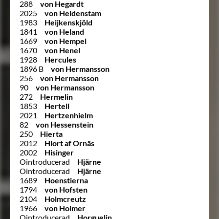
288
von Hegardt
2025
von Heidenstam
1983
Heijkenskjöld
1841
von Heland
1669
von Hempel
1670
von Henel
1928
Hercules
1896 B
von Hermansson
256
von Hermansson
90
von Hermansson
272
Hermelin
1853
Hertell
2021
Hertzenhielm
82
von Hessenstein
250
Hierta
2012
Hiort af Ornäs
2002
Hisinger
Ointroducerad
Hjärne
Ointroducerad
Hjärne
1689
Hoenstierna
1794
von Hofsten
2104
Holmcreutz
1966
von Holmer
Ointroducerad
Horguelin