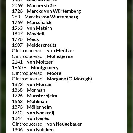
2069
Mannerstråle
1726
Marcks von Würtemberg
263
Marcks von Würtemberg
1769
Marschalck
1963
von Matérn
1847
Maydell
1778
Meck
1607
Meldercreutz
Ointroducerad
von Mentzer
Ointroducerad
Molnstjerna
2141
von Moltzer
1960 B
Montgomery
Ointroducerad
Moore
Ointroducerad
Morgane (O’Morugh)
1873
von Morian
1868
Morman
1796
Munsterhjelm
1663
Möhlman
1876
Möllerheim
1712
von Nackreij
1844
von Nerés
Ointroducerad
von Neügebauer
1806
von Nolcken