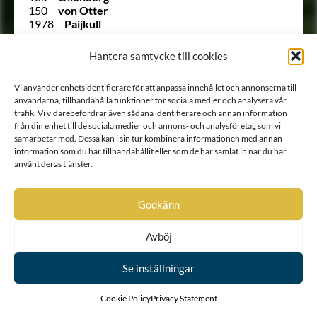
150
von Otter
1978
Paijkull
1996
af Palén
1605
Palmcreutz
Hantera samtycke till cookies
Ointroducerad
von Palmcrona
212
Palmfelt
Vi använder enhetsidentifierare för att anpassa innehållet och annonserna till
Ointroducerad
Palmfelt
användarna, tillhandahålla funktioner för sociala medier och analysera vår
220
Palmstierna
trafik. Vi vidarebefordrar även sådana identifierare och annan information
Ointroducerad
von Palthen
från din enhet till de sociala medier och annons- och analysföretag som vi
1604
Panso
samarbetar med. Dessa kan i sin tur kombinera informationen med annan
2343
Pantzerhielm
information som du har tillhandahållit eller som de har samlat in när du har
1915
Pechlin
använt deras tjänster.
2071
af Petersens
289
Pfeiff
1654
Pihlhielm
Godkänn
Ointroducerad
Pike
1964
Pinello
Avböj
1623
Plantenstedt
1922
von Platen
1897
von Plessen
Se inställningar
1952
von Plomgren
2070
Plommenfelt
Cookie Policy
Privacy Statement
2073 B
Pollet