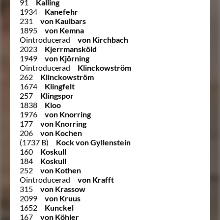
91
Kalling
1934
Kanefehr
231
von Kaulbars
1895
von Kemna
Ointroducerad
von Kirchbach
2023
Kjerrmansköld
1949
von Kjörning
Ointroducerad
Klinckowström
262
Klinckowström
1674
Klingfelt
257
Klingspor
1838
Kloo
1976
von Knorring
177
von Knorring
206
von Kochen
(1737 B)
Kock von Gyllenstein
160
Koskull
184
Koskull
252
von Kothen
Ointroducerad
von Krafft
315
von Krassow
2099
von Kruus
1652
Kunckel
167
von Köhler