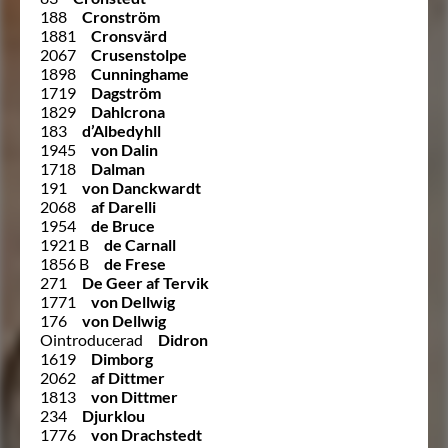
188
Cronström
1881
Cronsvärd
2067
Crusenstolpe
1898
Cunninghame
1719
Dagström
1829
Dahlcrona
183
d’Albedyhll
1945
von Dalin
1718
Dalman
191
von Danckwardt
2068
af Darelli
1954
de Bruce
1921 B
de Carnall
1856 B
de Frese
271
De Geer af Tervik
1771
von Dellwig
176
von Dellwig
Ointroducerad
Didron
1619
Dimborg
2062
af Dittmer
1813
von Dittmer
234
Djurklou
1776
von Drachstedt