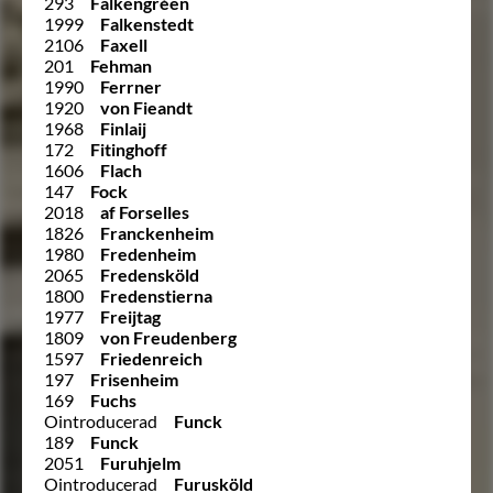
293
Falkengréen
1999
Falkenstedt
2106
Faxell
201
Fehman
1990
Ferrner
1920
von Fieandt
1968
Finlaij
172
Fitinghoff
1606
Flach
147
Fock
2018
af Forselles
1826
Franckenheim
1980
Fredenheim
2065
Fredensköld
1800
Fredenstierna
1977
Freijtag
1809
von Freudenberg
1597
Friedenreich
197
Frisenheim
169
Fuchs
Ointroducerad
Funck
189
Funck
2051
Furuhjelm
Ointroducerad
Furusköld