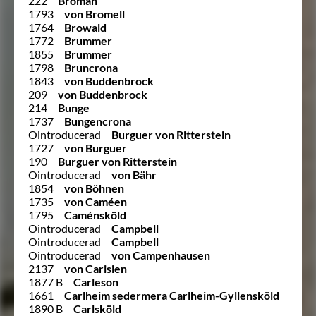
222
Broman
1793
von Bromell
1764
Browald
1772
Brummer
1855
Brummer
1798
Bruncrona
1843
von Buddenbrock
209
von Buddenbrock
214
Bunge
1737
Bungencrona
Ointroducerad
Burguer von Ritterstein
1727
von Burguer
190
Burguer von Ritterstein
Ointroducerad
von Bähr
1854
von Böhnen
1735
von Caméen
1795
Caménsköld
Ointroducerad
Campbell
Ointroducerad
Campbell
Ointroducerad
von Campenhausen
2137
von Carisien
1877 B
Carleson
1661
Carlheim sedermera Carlheim-Gyllensköld
1890 B
Carlsköld