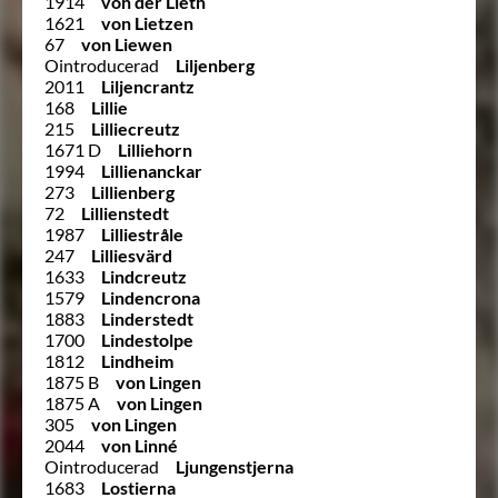
1914
von der Lieth
1621
von Lietzen
67
von Liewen
Ointroducerad
Liljenberg
2011
Liljencrantz
168
Lillie
215
Lilliecreutz
1671 D
Lilliehorn
1994
Lillienanckar
273
Lillienberg
72
Lillienstedt
1987
Lilliestråle
247
Lilliesvärd
1633
Lindcreutz
1579
Lindencrona
1883
Linderstedt
1700
Lindestolpe
1812
Lindheim
1875 B
von Lingen
1875 A
von Lingen
305
von Lingen
2044
von Linné
Ointroducerad
Ljungenstjerna
1683
Lostierna