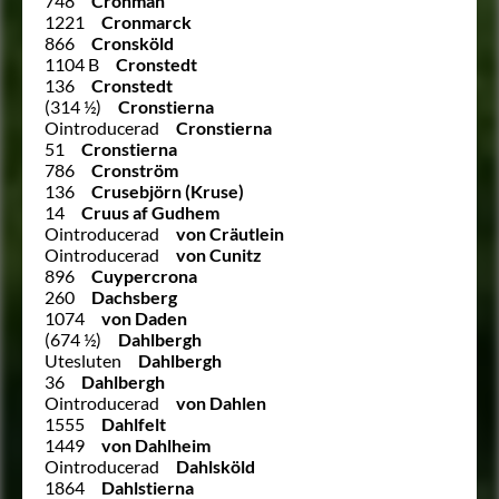
748
Cronman
1221
Cronmarck
866
Cronsköld
1104 B
Cronstedt
136
Cronstedt
(314 ½)
Cronstierna
Ointroducerad
Cronstierna
51
Cronstierna
786
Cronström
136
Crusebjörn (Kruse)
14
Cruus af Gudhem
Ointroducerad
von Cräutlein
Ointroducerad
von Cunitz
896
Cuypercrona
260
Dachsberg
1074
von Daden
(674 ½)
Dahlbergh
Utesluten
Dahlbergh
36
Dahlbergh
Ointroducerad
von Dahlen
1555
Dahlfelt
1449
von Dahlheim
Ointroducerad
Dahlsköld
1864
Dahlstierna