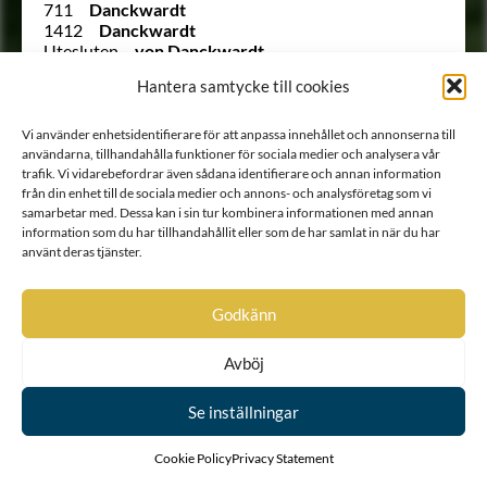
711
Danckwardt
1412
Danckwardt
Utesluten
von Danckwardt
408
Danckwardt-Lillieström
Hantera samtycke till cookies
1373
Dannerhielm
1383
Daurer
1256
de Behm
Vi använder enhetsidentifierare för att anpassa innehållet och annonserna till
763
de Besche
användarna, tillhandahålla funktioner för sociala medier och analysera vår
944
de Besche
trafik. Vi vidarebefordrar även sådana identifierare och annan information
1253
de Besche
från din enhet till de sociala medier och annons- och analysföretag som vi
samarbetar med. Dessa kan i sin tur kombinera informationen med annan
1300
de Besche
information som du har tillhandahållit eller som de har samlat in när du har
1472
de Briant
använt deras tjänster.
1136
de Corroset
538
de Courtin
1375
de Frietzcky
Godkänn
1568
de Frumerie
291
De Geer
Ointroducerad
Degerfeldt
Avböj
769
von der Deilen
584
de la Chapelle
Se inställningar
3
De la Gardie
917
de la Grange
Cookie Policy
Privacy Statement
1245
de la Grange
551
de Laignier