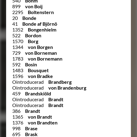
540
Bohm
899
von Boij
2295
Boltenstern
20
Bonde
41
Bonde af Björnö
1352
Bongenhielm
522
Bordon
1570
Borg
1344
von Borgen
729
von Borneman
1783
von Bornemann
592
Bosin
1483
Bousquet
1596
von Bradke
Ointroducerad
Brandberg
Ointroducerad
von Brandenburg
459
Brandskiöld
Ointroducerad
Brandt
Ointroducerad
Brandt
386
Brandt
1365
von Brandt
1376
von Brandten
998
Brase
695
Brask