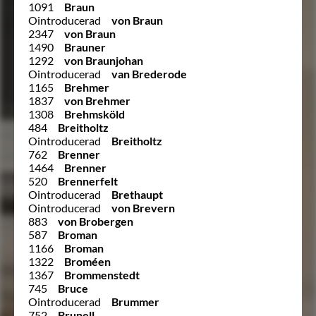
1091
Braun
Ointroducerad
von Braun
2347
von Braun
1490
Brauner
1292
von Braunjohan
Ointroducerad
van Brederode
1165
Brehmer
1837
von Brehmer
1308
Brehmsköld
484
Breitholtz
Ointroducerad
Breitholtz
762
Brenner
1464
Brenner
520
Brennerfelt
Ointroducerad
Brethaupt
Ointroducerad
von Brevern
883
von Brobergen
587
Broman
1166
Broman
1322
Broméen
1367
Brommenstedt
745
Bruce
Ointroducerad
Brummer
752
Brunell