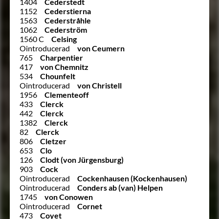
1404
Cederstedt
1152
Cederstierna
1563
Cederstråhle
1062
Cederström
1560 C
Celsing
Ointroducerad
von Ceumern
765
Charpentier
417
von Chemnitz
534
Chounfelt
Ointroducerad
von Christell
1956
Clementeoff
433
Clerck
442
Clerck
1382
Clerck
82
Clerck
806
Cletzer
653
Clo
126
Clodt (von Jürgensburg)
903
Cock
Ointroducerad
Cockenhausen (Kockenhausen)
Ointroducerad
Conders ab (van) Helpen
1745
von Conowen
Ointroducerad
Cornet
473
Coyet