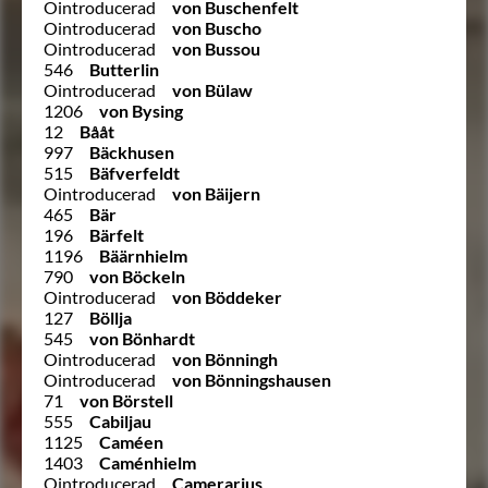
Ointroducerad
von Buschenfelt
Ointroducerad
von Buscho
Ointroducerad
von Bussou
546
Butterlin
Ointroducerad
von Bülaw
1206
von Bysing
12
Bååt
997
Bäckhusen
515
Bäfverfeldt
Ointroducerad
von Bäijern
465
Bär
196
Bärfelt
1196
Bäärnhielm
790
von Böckeln
Ointroducerad
von Böddeker
127
Böllja
545
von Bönhardt
Ointroducerad
von Bönningh
Ointroducerad
von Bönningshausen
71
von Börstell
555
Cabiljau
1125
Caméen
1403
Caménhielm
Ointroducerad
Camerarius