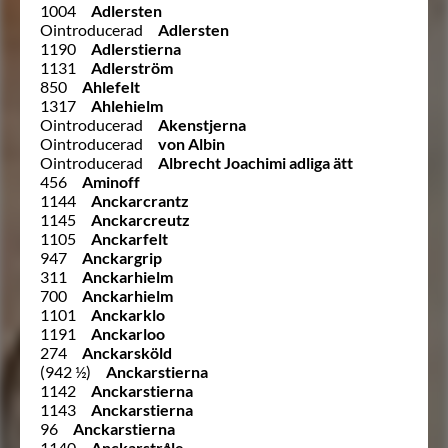
1004
Adlersten
Ointroducerad
Adlersten
1190
Adlerstierna
1131
Adlerström
850
Ahlefelt
1317
Ahlehielm
Ointroducerad
Akenstjerna
Ointroducerad
von Albin
Ointroducerad
Albrecht Joachimi adliga ätt
456
Aminoff
1144
Anckarcrantz
1145
Anckarcreutz
1105
Anckarfelt
947
Anckargrip
311
Anckarhielm
700
Anckarhielm
1101
Anckarklo
1191
Anckarloo
274
Anckarsköld
(942 ½)
Anckarstierna
1142
Anckarstierna
1143
Anckarstierna
96
Anckarstierna
1140
Anckarstråle