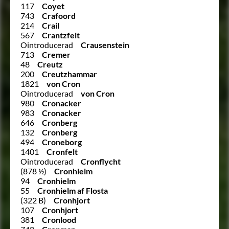
117
Coyet
743
Crafoord
214
Crail
567
Crantzfelt
Ointroducerad
Crausenstein
713
Cremer
48
Creutz
200
Creutzhammar
1821
von Cron
Ointroducerad
von Cron
980
Cronacker
983
Cronacker
646
Cronberg
132
Cronberg
494
Croneborg
1401
Cronfelt
Ointroducerad
Cronflycht
(878 ½)
Cronhielm
94
Cronhielm
55
Cronhielm af Flosta
(322 B)
Cronhjort
107
Cronhjort
381
Cronlood