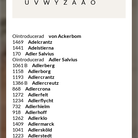
U
V
W
Y
Z
Ä
Å
Ö
Ointroducerad
von Ackerbom
1469
Adelcrantz
1441
Adelstierna
170
Adler Salvius
Ointroducerad
Adler Salvius
1061 B
Adlerberg
1158
Adlerborg
1193
Adlercrantz
1386 B
Adlercreutz
868
Adlercrona
1272
Adlerfelt
1234
Adlerflycht
732
Adlerhielm
918
Adlerhoff
1262
Adlerklo
1409
Adlermarck
1041
Adlersköld
1223
Adlerstedt