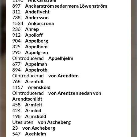
897
Anckarström sedermera Löwenström
312
Andeflycht
738
Andersson
1534
Ankarcrona
236
Anrep
912
Apolloff
904
Appelberg
325
Appelbom
290
Appelgren
Ointroducerad
Appelhjelm
677
Appelman
894
Appelroth
Ointroducerad
von Arendten
768
Arenfelt
1157
Arensköld
Ointroducerad
von Arentzen sedan von
Arendtschildt
458
Armfelt
424
Armlod
198
Armsköld
Utesluten
von Ascheberg
23
von Ascheberg
547
Axehielm