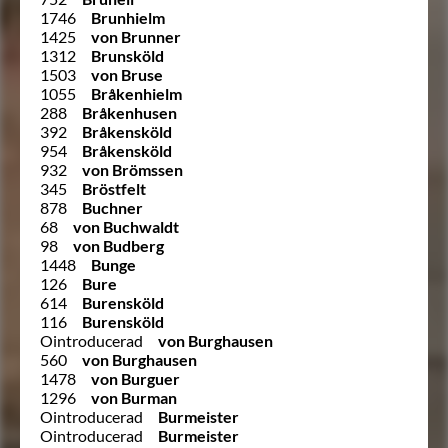
1746
Brunhielm
1425
von Brunner
1312
Brunsköld
1503
von Bruse
1055
Bråkenhielm
288
Bråkenhusen
392
Bråkensköld
954
Bråkensköld
932
von Brömssen
345
Bröstfelt
878
Buchner
68
von Buchwaldt
98
von Budberg
1448
Bunge
126
Bure
614
Burensköld
116
Burensköld
Ointroducerad
von Burghausen
560
von Burghausen
1478
von Burguer
1296
von Burman
Ointroducerad
Burmeister
Ointroducerad
Burmeister