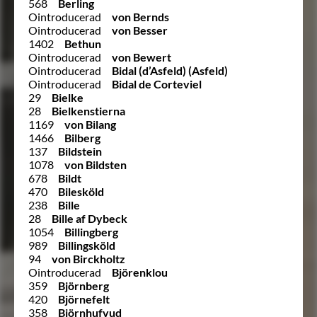
568
Berling
Ointroducerad
von Bernds
Ointroducerad
von Besser
1402
Bethun
Ointroducerad
von Bewert
Ointroducerad
Bidal (d’Asfeld) (Asfeld)
Ointroducerad
Bidal de Corteviel
29
Bielke
28
Bielkenstierna
1169
von Bilang
1466
Bilberg
137
Bildstein
1078
von Bildsten
678
Bildt
470
Bilesköld
238
Bille
28
Bille af Dybeck
1054
Billingberg
989
Billingsköld
94
von Birckholtz
Ointroducerad
Björenklou
359
Björnberg
420
Björnefelt
358
Björnhufvud