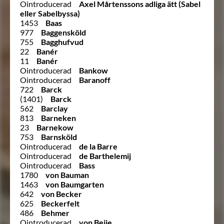
Ointroducerad
Axel Mårtenssons adliga ätt (Sabel
eller Sabelbyssa)
1453
Baas
977
Baggensköld
755
Bagghufvud
22
Banér
11
Banér
Ointroducerad
Bankow
Ointroducerad
Baranoff
722
Barck
(1401)
Barck
562
Barclay
813
Barneken
23
Barnekow
753
Barnsköld
Ointroducerad
de la Barre
Ointroducerad
de Barthelemij
Ointroducerad
Bass
1780
von Bauman
1463
von Baumgarten
642
von Becker
625
Beckerfelt
486
Behmer
Ointroducerad
von Beije