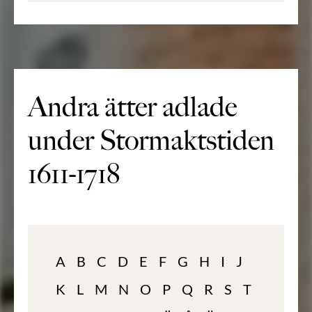
Andra ätter adlade
under Stormaktstiden
1611-1718
A
B
C
D
E
F
G
H
I
J
K
L
M
N
O
P
Q
R
S
T