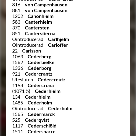
816
von Campenhausen
881
von Campenhausen
1202
Canonhielm
583
Canterhielm
370
Cantersten
851
Canterstierna
Ointroducerad
Carlhjelm
Ointroducerad
Carloffer
22
Carlsson
1063
Cederberg
1562
Cederbielke
1336
Cederborg
921
Cedercrantz
Utesluten
Cedercreutz
1198
Cedercrona
(1071 ½)
Cederhielm
134
Cederhielm
1485
Cederholm
Ointroducerad
Cederholm
1565
Cedermarck
525
Cederqvist
1117
Cederschiöld
1511
Cedersparre