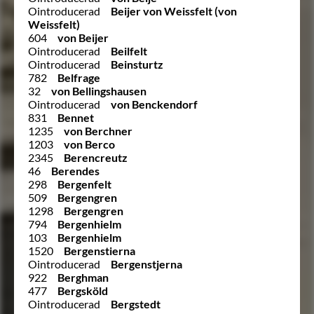
Ointroducerad
Beijer von Weissfelt (von
Weissfelt)
604
von Beijer
Ointroducerad
Beilfelt
Ointroducerad
Beinsturtz
782
Belfrage
32
von Bellingshausen
Ointroducerad
von Benckendorf
831
Bennet
1235
von Berchner
1203
von Berco
2345
Berencreutz
46
Berendes
298
Bergenfelt
509
Bergengren
1298
Bergengren
794
Bergenhielm
103
Bergenhielm
1520
Bergenstierna
Ointroducerad
Bergenstjerna
922
Berghman
477
Bergsköld
Ointroducerad
Bergstedt