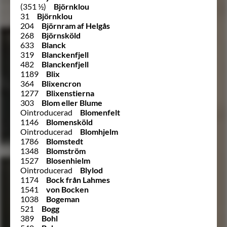
(351 ½)
Björnklou
31
Björnklou
204
Björnram af Helgås
268
Björnsköld
633
Blanck
319
Blanckenfjell
482
Blanckenfjell
1189
Blix
364
Blixencron
1277
Blixenstierna
303
Blom eller Blume
Ointroducerad
Blomenfelt
1146
Blomensköld
Ointroducerad
Blomhjelm
1786
Blomstedt
1348
Blomström
1527
Blosenhielm
Ointroducerad
Blylod
1174
Bock från Lahmes
1541
von Bocken
1038
Bogeman
521
Bogg
389
Bohl