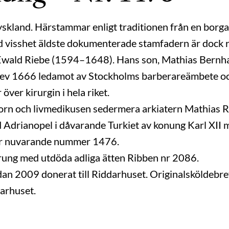
skland. Härstammar enligt traditionen från en borga
d visshet äldste dokumenterade stamfadern är dock 
 Ewald Riebe (1594–1648). Hans son, Mathias Bern
h blev 1666 ledamot av Stockholms barberareämbete o
över kirurgin i hela riket.
orn och livmedikusen sedermera arkiatern Mathias 
 Adrianopel i dåvarande Turkiet av konung Karl XII
r nuvarande nummer 1476.
ung med utdöda adliga ätten Ribben nr 2086.
an 2009 donerat till Riddarhuset. Originalsköldebre
arhuset.