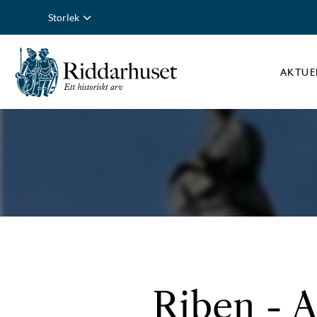
Storlek
AKTUE
Riben - A