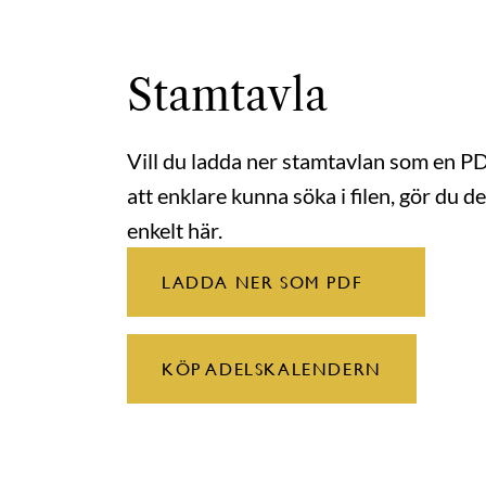
Stamtavla
Vill du ladda ner stamtavlan som en P
att enklare kunna söka i filen, gör du de
enkelt här.
LADDA NER SOM PDF
KÖP ADELSKALENDERN