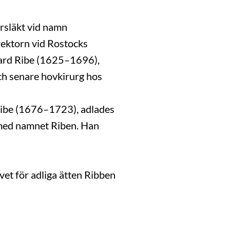
rsläkt vid namn
rektorn vid Rostocks
hard Ribe (1625–1696),
ch senare hovkirurg hos
Ribe (1676–1723), adlades
 med namnet Riben. Han
vet för adliga ätten Ribben