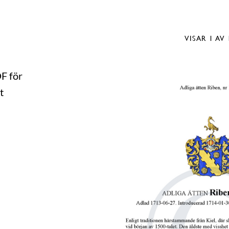
VISAR
1
AV 
DF för
t