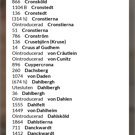
866
Cronsköld
1104 B
Cronstedt
136
Cronstedt
(314 ½)
Cronstierna
Ointroducerad
Cronstierna
51
Cronstierna
786
Cronström
136
Crusebjörn (Kruse)
14
Cruus af Gudhem
Ointroducerad
von Cräutlein
Ointroducerad
von Cunitz
896
Cuypercrona
260
Dachsberg
1074
von Daden
(674 ½)
Dahlbergh
Utesluten
Dahlbergh
36
Dahlbergh
Ointroducerad
von Dahlen
1555
Dahlfelt
1449
von Dahlheim
Ointroducerad
Dahlsköld
1864
Dahlstierna
711
Danckwardt
1412
Danckwardt