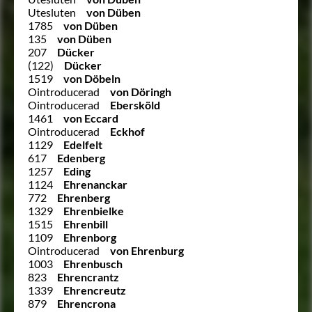
Utesluten
von Düben
1785
von Düben
135
von Düben
207
Dücker
(122)
Dücker
1519
von Döbeln
Ointroducerad
von Döringh
Ointroducerad
Ebersköld
1461
von Eccard
Ointroducerad
Eckhof
1129
Edelfelt
617
Edenberg
1257
Eding
1124
Ehrenanckar
772
Ehrenberg
1329
Ehrenbielke
1515
Ehrenbill
1109
Ehrenborg
Ointroducerad
von Ehrenburg
1003
Ehrenbusch
823
Ehrencrantz
1339
Ehrencreutz
879
Ehrencrona