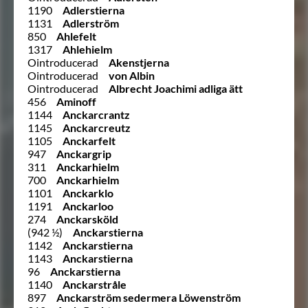
1190
Adlerstierna
1131
Adlerström
850
Ahlefelt
1317
Ahlehielm
Ointroducerad
Akenstjerna
Ointroducerad
von Albin
Ointroducerad
Albrecht Joachimi adliga ätt
456
Aminoff
1144
Anckarcrantz
1145
Anckarcreutz
1105
Anckarfelt
947
Anckargrip
311
Anckarhielm
700
Anckarhielm
1101
Anckarklo
1191
Anckarloo
274
Anckarsköld
(942 ½)
Anckarstierna
1142
Anckarstierna
1143
Anckarstierna
96
Anckarstierna
1140
Anckarstråle
897
Anckarström sedermera Löwenström