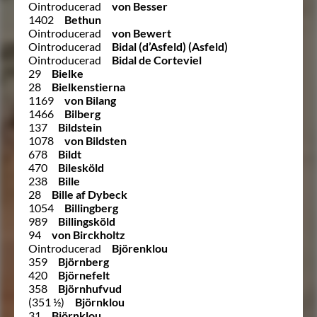
Ointroducerad
von Besser
1402
Bethun
Ointroducerad
von Bewert
Ointroducerad
Bidal (d’Asfeld) (Asfeld)
Ointroducerad
Bidal de Corteviel
29
Bielke
28
Bielkenstierna
1169
von Bilang
1466
Bilberg
137
Bildstein
1078
von Bildsten
678
Bildt
470
Bilesköld
238
Bille
28
Bille af Dybeck
1054
Billingberg
989
Billingsköld
94
von Birckholtz
Ointroducerad
Björenklou
359
Björnberg
420
Björnefelt
358
Björnhufvud
(351 ½)
Björnklou
31
Björnklou