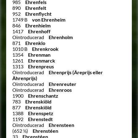
985
Ehrenfels
890
Ehrenfelt
952
Ehrenflycht
1749 B
von Ehrenheim
846
Ehrenhielm
1417
Ehrenhoff
Ointroducerad
Ehrenholm
871
Ehrenklo
1010 B
Ehrenkrook
1354
Ehrenman
1261
Ehrenmarck
1313
Ehrenpreus
Ointroducerad
Ehrenprijs (Äreprijs eller
Ährenprijs)
Ointroducerad
Ehrenreuter
Ointroducerad
Ehrenroos
1900
Ehrenschantz
783
Ehrenskiöld
877
Ehrenskiöld
1388
Ehrenspetz
1192
Ehrenstedt
Ointroducerad
Ehrensteen
(652 ½)
Ehrenstéen
33
Ehrenstéen