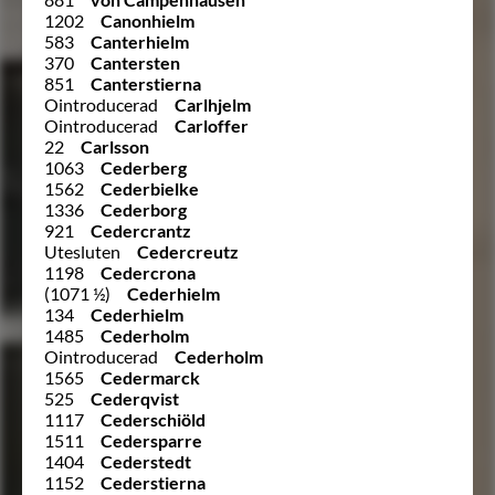
1202
Canonhielm
583
Canterhielm
370
Cantersten
851
Canterstierna
Ointroducerad
Carlhjelm
Ointroducerad
Carloffer
22
Carlsson
1063
Cederberg
1562
Cederbielke
1336
Cederborg
921
Cedercrantz
Utesluten
Cedercreutz
1198
Cedercrona
(1071 ½)
Cederhielm
134
Cederhielm
1485
Cederholm
Ointroducerad
Cederholm
1565
Cedermarck
525
Cederqvist
1117
Cederschiöld
1511
Cedersparre
1404
Cederstedt
1152
Cederstierna