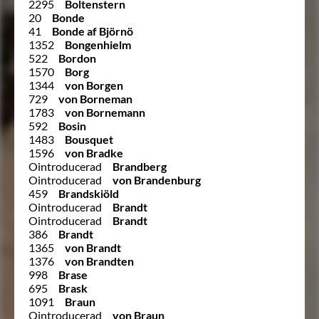
2295
Boltenstern
20
Bonde
41
Bonde af Björnö
1352
Bongenhielm
522
Bordon
1570
Borg
1344
von Borgen
729
von Borneman
1783
von Bornemann
592
Bosin
1483
Bousquet
1596
von Bradke
Ointroducerad
Brandberg
Ointroducerad
von Brandenburg
459
Brandskiöld
Ointroducerad
Brandt
Ointroducerad
Brandt
386
Brandt
1365
von Brandt
1376
von Brandten
998
Brase
695
Brask
1091
Braun
Ointroducerad
von Braun