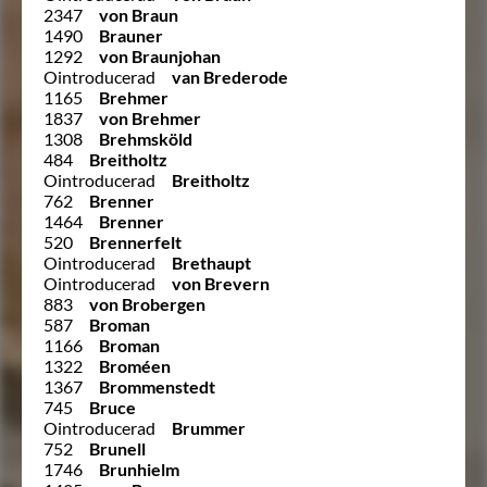
2347
von Braun
1490
Brauner
1292
von Braunjohan
Ointroducerad
van Brederode
1165
Brehmer
1837
von Brehmer
1308
Brehmsköld
484
Breitholtz
Ointroducerad
Breitholtz
762
Brenner
1464
Brenner
520
Brennerfelt
Ointroducerad
Brethaupt
Ointroducerad
von Brevern
883
von Brobergen
587
Broman
1166
Broman
1322
Broméen
1367
Brommenstedt
745
Bruce
Ointroducerad
Brummer
752
Brunell
1746
Brunhielm