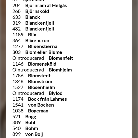
204
Björnram af Helgås
268
Björnsköld
633
Blanck
319
Blanckenfjell
482
Blanckenfjell
1189
Blix
364
Blixencron
1277
Blixenstierna
303
Blom eller Blume
Ointroducerad
Blomenfelt
1146
Blomensköld
Ointroducerad
Blomhjelm
1786
Blomstedt
1348
Blomström
1527
Blosenhielm
Ointroducerad
Blylod
1174
Bock från Lahmes
1541
von Bocken
1038
Bogeman
521
Bogg
389
Bohl
540
Bohm
899
von Boij