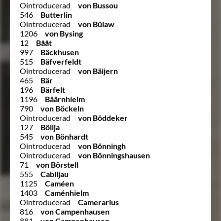
Ointroducerad
von Bussou
546
Butterlin
Ointroducerad
von Bülaw
1206
von Bysing
12
Bååt
997
Bäckhusen
515
Bäfverfeldt
Ointroducerad
von Bäijern
465
Bär
196
Bärfelt
1196
Bäärnhielm
790
von Böckeln
Ointroducerad
von Böddeker
127
Böllja
545
von Bönhardt
Ointroducerad
von Bönningh
Ointroducerad
von Bönningshausen
71
von Börstell
555
Cabiljau
1125
Caméen
1403
Caménhielm
Ointroducerad
Camerarius
816
von Campenhausen
881
von Campenhausen