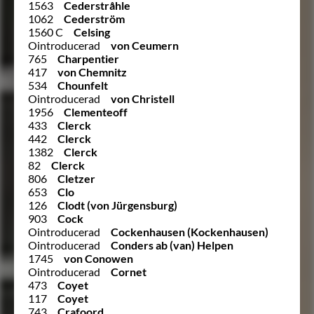
1563
Cederstråhle
1062
Cederström
1560 C
Celsing
Ointroducerad
von Ceumern
765
Charpentier
417
von Chemnitz
534
Chounfelt
Ointroducerad
von Christell
1956
Clementeoff
433
Clerck
442
Clerck
1382
Clerck
82
Clerck
806
Cletzer
653
Clo
126
Clodt (von Jürgensburg)
903
Cock
Ointroducerad
Cockenhausen (Kockenhausen)
Ointroducerad
Conders ab (van) Helpen
1745
von Conowen
Ointroducerad
Cornet
473
Coyet
117
Coyet
743
Crafoord