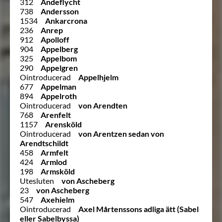
312
Andeflycht
738
Andersson
1534
Ankarcrona
236
Anrep
912
Apolloff
904
Appelberg
325
Appelbom
290
Appelgren
Ointroducerad
Appelhjelm
677
Appelman
894
Appelroth
Ointroducerad
von Arendten
768
Arenfelt
1157
Arensköld
Ointroducerad
von Arentzen sedan von
Arendtschildt
458
Armfelt
424
Armlod
198
Armsköld
Utesluten
von Ascheberg
23
von Ascheberg
547
Axehielm
Ointroducerad
Axel Mårtenssons adliga ätt (Sabel
eller Sabelbyssa)