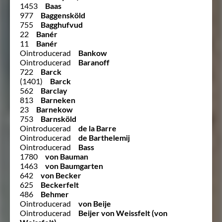
1453
Baas
977
Baggensköld
755
Bagghufvud
22
Banér
11
Banér
Ointroducerad
Bankow
Ointroducerad
Baranoff
722
Barck
(1401)
Barck
562
Barclay
813
Barneken
23
Barnekow
753
Barnsköld
Ointroducerad
de la Barre
Ointroducerad
de Barthelemij
Ointroducerad
Bass
1780
von Bauman
1463
von Baumgarten
642
von Becker
625
Beckerfelt
486
Behmer
Ointroducerad
von Beije
Ointroducerad
Beijer von Weissfelt (von