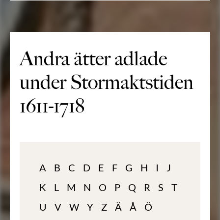
Andra ätter adlade
under Stormaktstiden
1611-1718
A
B
C
D
E
F
G
H
I
J
K
L
M
N
O
P
Q
R
S
T
U
V
W
Y
Z
Ä
Å
Ö