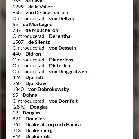
355
de Laval
1299
de la Vallée
958
von Dellingshausen
Ointroducerad
von Dellvik
65
de Mortaigne
737
de Moucheron
Ointroducerad
Derenthal
1507
de Silentz
Ointroducerad
von Dessein
440
Didron
Ointroducerad
Diederichs
Ointroducerad
Dieterich
Ointroducerad
von Dinggrafwen
426
Djurfelt
968
Djurklow
1340
von Dobrokowsky
65
Dohna
Ointroducerad
von Dornfelt
(28 ½)
Douglas
19
Douglas
821
Douglies
361
Drake af Torp och Hamra
313
Drakenberg
946
Drakenfelt