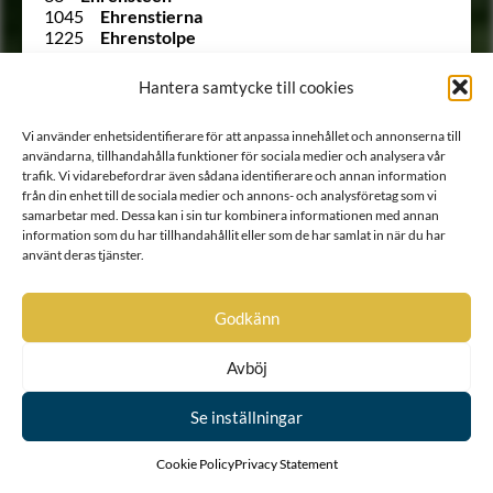
1045
Ehrenstierna
1225
Ehrenstolpe
865
Ehrenstrahl
1242
Ehrenström
Hantera samtycke till cookies
1542
Ehrensvärd
1148
von Ehrenthal
Vi använder enhetsidentifierare för att anpassa innehållet och annonserna till
1123 B
Ehrnrooth
användarna, tillhandahålla funktioner för sociala medier och analysera vår
837
von Eich
trafik. Vi vidarebefordrar även sådana identifierare och annan information
Ointroducerad
von Eichler
från din enhet till de sociala medier och annons- och analysföretag som vi
994
von Eisen
samarbetar med. Dessa kan i sin tur kombinera informationen med annan
(121)
Ekeblad
information som du har tillhandahållit eller som de har samlat in när du har
350
Ekegren
använt deras tjänster.
380
Ekehielm
476
Ekenberg
717
Ekensteen
Godkänn
Ointroducerad
Ekesköld
285
Ekestubbe
Avböj
1442
Ekfelt
Ointroducerad
Ekholt
Ointroducerad
Ekholt
Se inställningar
1410
Eksköld
(713 ½)
Eldstierna
Cookie Policy
Privacy Statement
95
Eldstierna