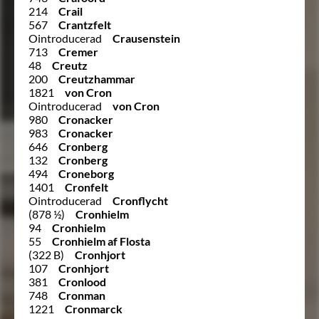
214
Crail
567
Crantzfelt
Ointroducerad
Crausenstein
713
Cremer
48
Creutz
200
Creutzhammar
1821
von Cron
Ointroducerad
von Cron
980
Cronacker
983
Cronacker
646
Cronberg
132
Cronberg
494
Croneborg
1401
Cronfelt
Ointroducerad
Cronflycht
(878 ½)
Cronhielm
94
Cronhielm
55
Cronhielm af Flosta
(322 B)
Cronhjort
107
Cronhjort
381
Cronlood
748
Cronman
1221
Cronmarck