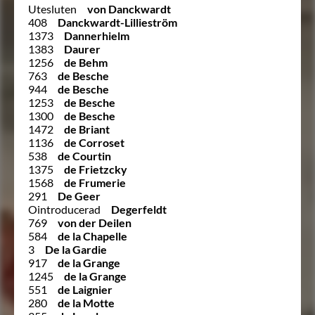
Utesluten
von Danckwardt
408
Danckwardt-Lillieström
1373
Dannerhielm
1383
Daurer
1256
de Behm
763
de Besche
944
de Besche
1253
de Besche
1300
de Besche
1472
de Briant
1136
de Corroset
538
de Courtin
1375
de Frietzcky
1568
de Frumerie
291
De Geer
Ointroducerad
Degerfeldt
769
von der Deilen
584
de la Chapelle
3
De la Gardie
917
de la Grange
1245
de la Grange
551
de Laignier
280
de la Motte