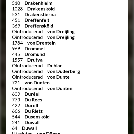
510
Drakenhielm
1028
Drakensköld
531
Drakenstierna
451
Dreffenfelt
369
Dreffensköld
Ointroducerad
von Dreijling
Ointroducerad
von Dreijling
1784
von Drenteln
969
Drommel
445
Dromund
1557
Drufva
Ointroducerad
Dublar
Ointroducerad
von Duderberg
Ointroducerad
von Dunte
721
von Dunten
Ointroducerad
von Dunten
609
Duréel
773
Du Rees
422
Durell
666
Du Rietz
544
Dusensköld
241
Duwall
64
Duwall
Utesluten
von Düben