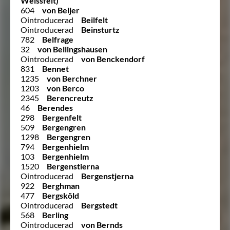
Weissfelt)
604
von Beijer
Ointroducerad
Beilfelt
Ointroducerad
Beinsturtz
782
Belfrage
32
von Bellingshausen
Ointroducerad
von Benckendorf
831
Bennet
1235
von Berchner
1203
von Berco
2345
Berencreutz
46
Berendes
298
Bergenfelt
509
Bergengren
1298
Bergengren
794
Bergenhielm
103
Bergenhielm
1520
Bergenstierna
Ointroducerad
Bergenstjerna
922
Berghman
477
Bergsköld
Ointroducerad
Bergstedt
568
Berling
Ointroducerad
von Bernds