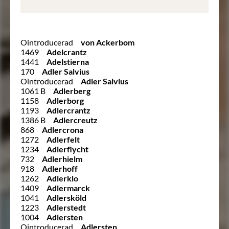
Ointroducerad
von Ackerbom
1469
Adelcrantz
1441
Adelstierna
170
Adler Salvius
Ointroducerad
Adler Salvius
1061 B
Adlerberg
1158
Adlerborg
1193
Adlercrantz
1386 B
Adlercreutz
868
Adlercrona
1272
Adlerfelt
1234
Adlerflycht
732
Adlerhielm
918
Adlerhoff
1262
Adlerklo
1409
Adlermarck
1041
Adlersköld
1223
Adlerstedt
1004
Adlersten
Ointroducerad
Adlersten