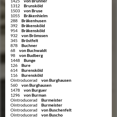
1425
von Brunner
1312
Brunsköld
1503
von Bruse
1055
Bråkenhielm
288
Bråkenhusen
392
Bråkensköld
954
Bråkensköld
932
von Brömssen
345
Bröstfelt
878
Buchner
68
von Buchwaldt
98
von Budberg
1448
Bunge
126
Bure
614
Burensköld
116
Burensköld
Ointroducerad
von Burghausen
560
von Burghausen
1478
von Burguer
1296
von Burman
Ointroducerad
Burmeister
Ointroducerad
Burmeister
Ointroducerad
von Buschenfelt
Ointroducerad
von Buscho