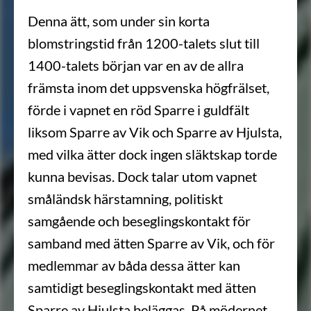
Denna ätt, som under sin korta
blomstringstid från 1200-talets slut till
1400-talets början var en av de allra
främsta inom det uppsvenska högfrälset,
förde i vapnet en röd Sparre i guldfält
liksom Sparre av Vik och Sparre av Hjulsta,
med vilka ätter dock ingen släktskap torde
kunna bevisas. Dock talar utom vapnet
småländsk härstamning, politiskt
samgående och beseglingskontakt för
samband med ätten Sparre av Vik, och för
medlemmar av båda dessa ätter kan
samtidigt beseglingskontakt med ätten
Sparre av Hjulsta beläggas. På mödernet