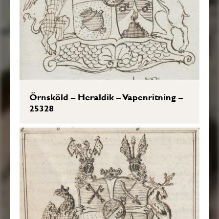
Örnsköld – Heraldik – Vapenritning –
25328