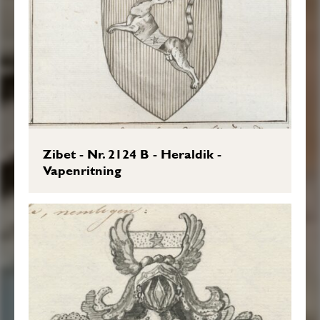
Zibet - Nr. 2124 B - Heraldik -
Vapenritning