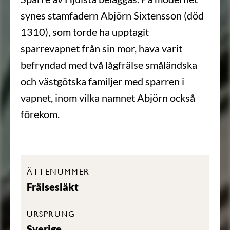
synes stamfadern Abjörn Sixtensson (död
1310), som torde ha upptagit
sparrevapnet från sin mor, hava varit
befryndad med två lågfrälse småländska
och västgötska familjer med sparren i
vapnet, inom vilka namnet Abjörn också
förekom.
ÄTTENUMMER
Frälsesläkt
URSPRUNG
Sverige