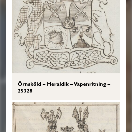
Örnsköld – Heraldik – Vapenritning –
25328