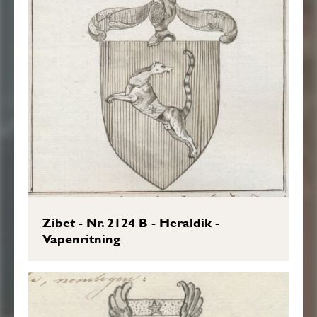
Zibet - Nr. 2124 B - Heraldik -
Vapenritning