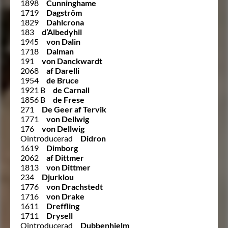
1898
Cunninghame
1719
Dagström
1829
Dahlcrona
183
d’Albedyhll
1945
von Dalin
1718
Dalman
191
von Danckwardt
2068
af Darelli
1954
de Bruce
1921 B
de Carnall
1856 B
de Frese
271
De Geer af Tervik
1771
von Dellwig
176
von Dellwig
Ointroducerad
Didron
1619
Dimborg
2062
af Dittmer
1813
von Dittmer
234
Djurklou
1776
von Drachstedt
1716
von Drake
1611
Dreffling
1711
Drysell
Ointroducerad
Dubbenhjelm