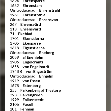
1694
Ehrensparre
1682
Ehrenstam
Ointroducerad
Ehrenstrahl
1961
Ehrenstråhle
Ointroducerad
Ehrensvan
267
Ehrensvärd
113
Ehrensvärd
71
Ekeblad
1701
Ekenstierna
1705
Ekesparre
1618
Elgenstierna
Ointroducerad
Eneberg
2089
af Enehielm
1906
Engelcrantz
1858
von Engelhardt
1948 B
von Engeström
Ointroducerad
Enhjelm
1919
von Essen
1678
Estenberg
255
Falkenberg af Trystorp
293
Falkengréen
1999
Falkenstedt
2106
Faxell
201
Fehman