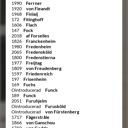
1990
Ferrner
1920
von Fieandt
1968
Finlaij
172
Fitinghoff
1606
Flach
147
Fock
2018
af Forselles
1826
Franckenheim
1980
Fredenheim
2065
Fredensköld
1800
Fredenstierna
1977
Freijtag
1809
von Freudenberg
1597
Friedenreich
197
Frisenheim
169
Fuchs
Ointroducerad
Funck
189
Funck
2051
Furuhjelm
Ointroducerad
Furusköld
Ointroducerad
von Fürstenberg
1717
Fägerstråle
1866
von Ganschou
1710
von Gedda