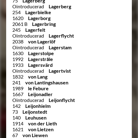
75
Lagerberg
Ointroducerad
Lagerberg
254
Lagerbielke
1620
Lagerborg
2061 B
Lagerbring
245
Lagerfelt
Ointroducerad
Lagerflycht
2038
von Lagerlöf
Ointroducerad
Lagerstam
1630
Lagerstolpe
1992
Lagerstråle
1933
Lagersvärd
Ointroducerad
Lagertvist
1832
von Lang
241
von Lantingshausen
1989
le Febure
1667
Leijonadler
Ointroducerad
Leijonflycht
142
Leijonhielm
73
Leijonstedt
140
Leuhusen
1914
von der Lieth
1621
von Lietzen
67
von Liewen