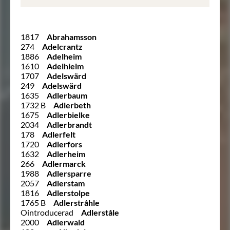
1817
Abrahamsson
274
Adelcrantz
1886
Adelheim
1610
Adelhielm
1707
Adelswärd
249
Adelswärd
1635
Adlerbaum
1732 B
Adlerbeth
1675
Adlerbielke
2034
Adlerbrandt
178
Adlerfelt
1720
Adlerfors
1632
Adlerheim
266
Adlermarck
1988
Adlersparre
2057
Adlerstam
1816
Adlerstolpe
1765 B
Adlerstråhle
Ointroducerad
Adlerståle
2000
Adlerwald