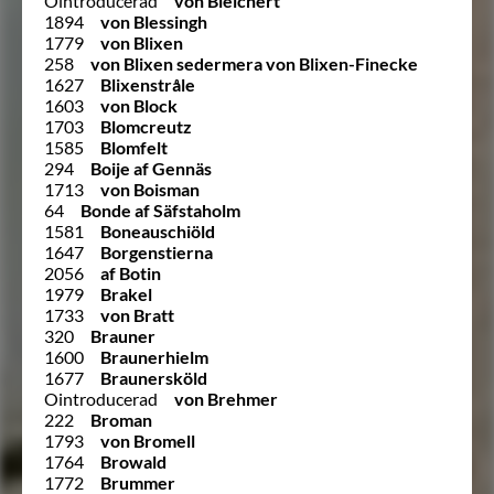
Ointroducerad
von Bleichert
1894
von Blessingh
1779
von Blixen
258
von Blixen sedermera von Blixen-Finecke
1627
Blixenstråle
1603
von Block
1703
Blomcreutz
1585
Blomfelt
294
Boije af Gennäs
1713
von Boisman
64
Bonde af Säfstaholm
1581
Boneauschiöld
1647
Borgenstierna
2056
af Botin
1979
Brakel
1733
von Bratt
320
Brauner
1600
Braunerhielm
1677
Braunersköld
Ointroducerad
von Brehmer
222
Broman
1793
von Bromell
1764
Browald
1772
Brummer