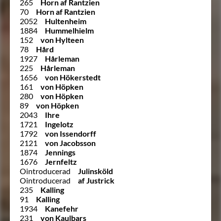
265
Horn af Rantzien
70
Horn af Rantzien
2052
Hultenheim
1884
Hummelhielm
152
von Hylteen
78
Hård
1927
Hårleman
225
Hårleman
1656
von Hökerstedt
161
von Höpken
280
von Höpken
89
von Höpken
2043
Ihre
1721
Ingelotz
1792
von Issendorff
2121
von Jacobsson
1874
Jennings
1676
Jernfeltz
Ointroducerad
Julinsköld
Ointroducerad
af Justrick
235
Kalling
91
Kalling
1934
Kanefehr
231
von Kaulbars