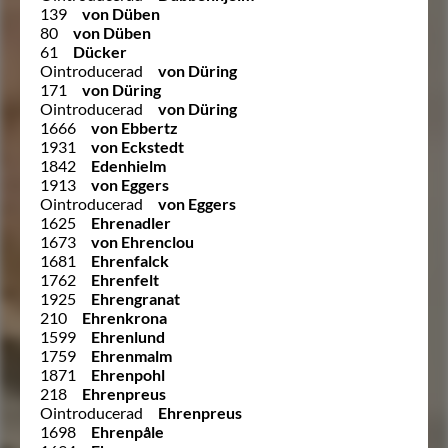
139
von Düben
80
von Düben
61
Dücker
Ointroducerad
von Düring
171
von Düring
Ointroducerad
von Düring
1666
von Ebbertz
1931
von Eckstedt
1842
Edenhielm
1913
von Eggers
Ointroducerad
von Eggers
1625
Ehrenadler
1673
von Ehrenclou
1681
Ehrenfalck
1762
Ehrenfelt
1925
Ehrengranat
210
Ehrenkrona
1599
Ehrenlund
1759
Ehrenmalm
1871
Ehrenpohl
218
Ehrenpreus
Ointroducerad
Ehrenpreus
1698
Ehrenpåle