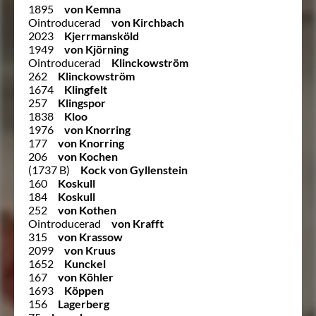
1895
von Kemna
Ointroducerad
von Kirchbach
2023
Kjerrmansköld
1949
von Kjörning
Ointroducerad
Klinckowström
262
Klinckowström
1674
Klingfelt
257
Klingspor
1838
Kloo
1976
von Knorring
177
von Knorring
206
von Kochen
(1737 B)
Kock von Gyllenstein
160
Koskull
184
Koskull
252
von Kothen
Ointroducerad
von Krafft
315
von Krassow
2099
von Kruus
1652
Kunckel
167
von Köhler
1693
Köppen
156
Lagerberg