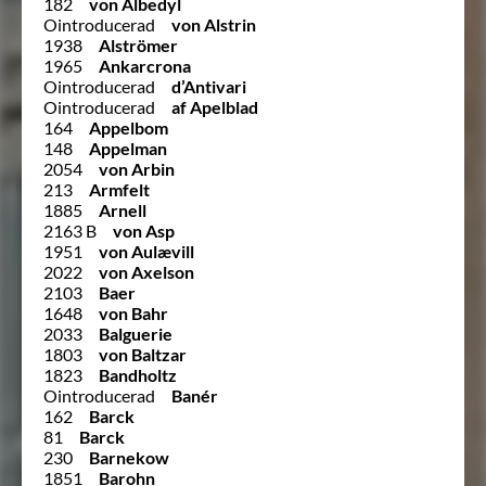
182
von Albedyl
Ointroducerad
von Alstrin
1938
Alströmer
1965
Ankarcrona
Ointroducerad
d’Antivari
Ointroducerad
af Apelblad
164
Appelbom
148
Appelman
2054
von Arbin
213
Armfelt
1885
Arnell
2163 B
von Asp
1951
von Aulævill
2022
von Axelson
2103
Baer
1648
von Bahr
2033
Balguerie
1803
von Baltzar
1823
Bandholtz
Ointroducerad
Banér
162
Barck
81
Barck
230
Barnekow
1851
Barohn