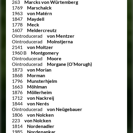
263
Marcks von Würtemberg
1769
Marschalck
1963
von Matérn
1847
Maydell
1778
Meck
1607
Meldercreutz
Ointroducerad
von Mentzer
Ointroducerad
Molnstjerna
2141
von Moltzer
1960 B
Montgomery
Ointroducerad
Moore
Ointroducerad
Morgane (O’Morugh)
1873
von Morian
1868
Morman
1796
Munsterhjelm
1663
Möhlman
1876
Möllerheim
1712
von Nackreij
1844
von Nerés
Ointroducerad
von Neügebauer
1806
von Nolcken
223
von Nolcken
1814
Nordenadler
1985
Nordenankar