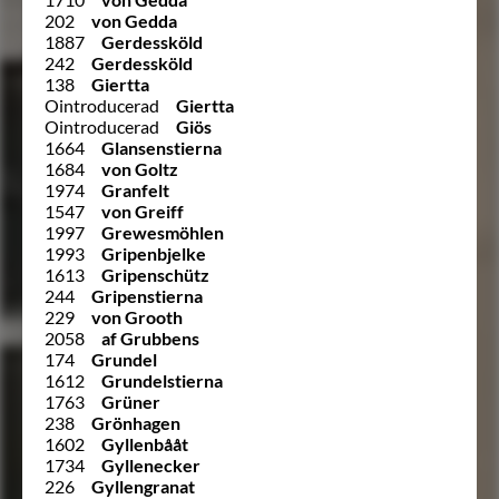
202
von Gedda
1887
Gerdessköld
242
Gerdessköld
138
Giertta
Ointroducerad
Giertta
Ointroducerad
Giös
1664
Glansenstierna
1684
von Goltz
1974
Granfelt
1547
von Greiff
1997
Grewesmöhlen
1993
Gripenbjelke
1613
Gripenschütz
244
Gripenstierna
229
von Grooth
2058
af Grubbens
174
Grundel
1612
Grundelstierna
1763
Grüner
238
Grönhagen
1602
Gyllenbååt
1734
Gyllenecker
226
Gyllengranat