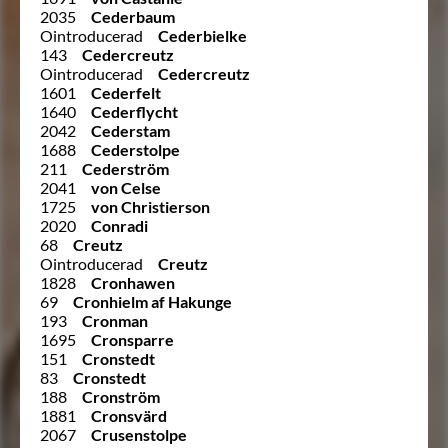
2035
Cederbaum
Ointroducerad
Cederbielke
143
Cedercreutz
Ointroducerad
Cedercreutz
1601
Cederfelt
1640
Cederflycht
2042
Cederstam
1688
Cederstolpe
211
Cederström
2041
von Celse
1725
von Christierson
2020
Conradi
68
Creutz
Ointroducerad
Creutz
1828
Cronhawen
69
Cronhielm af Hakunge
193
Cronman
1695
Cronsparre
151
Cronstedt
83
Cronstedt
188
Cronström
1881
Cronsvärd
2067
Crusenstolpe