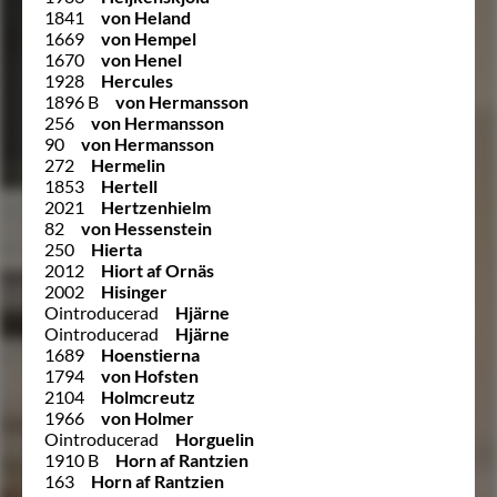
1841
von Heland
1669
von Hempel
1670
von Henel
1928
Hercules
1896 B
von Hermansson
256
von Hermansson
90
von Hermansson
272
Hermelin
1853
Hertell
2021
Hertzenhielm
82
von Hessenstein
250
Hierta
2012
Hiort af Ornäs
2002
Hisinger
Ointroducerad
Hjärne
Ointroducerad
Hjärne
1689
Hoenstierna
1794
von Hofsten
2104
Holmcreutz
1966
von Holmer
Ointroducerad
Horguelin
1910 B
Horn af Rantzien
163
Horn af Rantzien