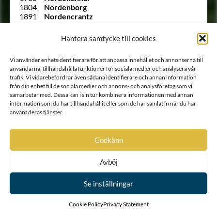
1804
Nordenborg
1891
Nordencrantz
1697
Nordencreutz
2063
Nordenfalk
Hantera samtycke till cookies
1662
Nordenfelt
1815
Nordenflycht
Vi använder enhetsidentifierare för att anpassa innehållet och annonserna till
1699
Nordenheim
användarna, tillhandahålla funktioner för sociala medier och analysera vår
1912 B
Nordenskiöld
trafik. Vi vidarebefordrar även sådana identifierare och annan information
1950
Nordenstam
från din enhet till de sociala medier och annons- och analysföretag som vi
1981
Nordenstolpe
samarbetar med. Dessa kan i sin tur kombinera informationen med annan
1608
Nordenstråle
information som du har tillhandahållit eller som de har samlat in när du har
1825
Nordensvärd
använt deras tjänster.
2049
Noringer
1947
Odencrantz
1955
von Oelreich
Godkänn
1932
von Oldenskiöld
1901
Olivecreutz
Avböj
1626
Olivecrona
Ointroducerad
Olivestam
Ointroducerad
Olivestjerna
Se inställningar
185
Ollonberg
150
von Otter
Cookie Policy
Privacy Statement
1978
Paijkull