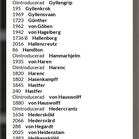
Ointroducerad
Gyllengrip
195
Gyllenkrok
1969
Gyllensvaan
1723
Günther
1962
von Göben
1942
von Hagelberg
1736 B
Hallenborg
2016
Hallencreutz
86
Hamilton
Ointroducerad
Hammarhjelm
1935
von Haren
Ointroducerad
Harenc
1820
Harenc
1802
Hasenkampff
1845
Hastfer
240
Hastfer
Ointroducerad
von Hauswolff
1880
von Hauswolff
Ointroducerad
Hedercrantz
1634
Hedersköld
2066
Hedersvärd
288
von Hegardt
2025
von Heidenstam
1983
Heijkenskjöld