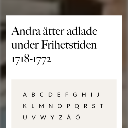
Andra ätter adlade
under Frihetstiden
1718-1772
A
B
C
D
E
F
G
H
I
J
K
L
M
N
O
P
Q
R
S
T
U
V
W
Y
Z
Å
Ö