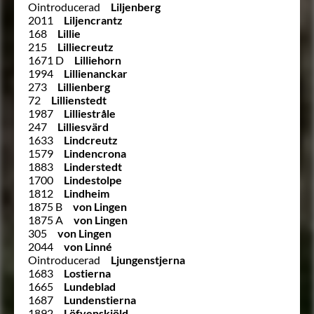
Ointroducerad
Liljenberg
2011
Liljencrantz
168
Lillie
215
Lilliecreutz
1671 D
Lilliehorn
1994
Lillienanckar
273
Lillienberg
72
Lillienstedt
1987
Lilliestråle
247
Lilliesvärd
1633
Lindcreutz
1579
Lindencrona
1883
Linderstedt
1700
Lindestolpe
1812
Lindheim
1875 B
von Lingen
1875 A
von Lingen
305
von Lingen
2044
von Linné
Ointroducerad
Ljungenstjerna
1683
Lostierna
1665
Lundeblad
1687
Lundenstierna
1892
Löfvenskjöld