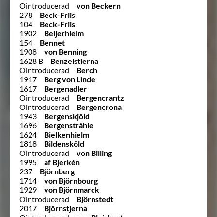
Ointroducerad
von Beckern
278
Beck-Friis
104
Beck-Friis
1902
Beijerhielm
154
Bennet
1908
von Benning
1628 B
Benzelstierna
Ointroducerad
Berch
1917
Berg von Linde
1617
Bergenadler
Ointroducerad
Bergencrantz
Ointroducerad
Bergencrona
1943
Bergenskjöld
1696
Bergenstråhle
1624
Bielkenhielm
1818
Bildensköld
Ointroducerad
von Billing
1995
af Bjerkén
237
Björnberg
1714
von Björnbourg
1929
von Björnmarck
Ointroducerad
Björnstedt
2017
Björnstjerna