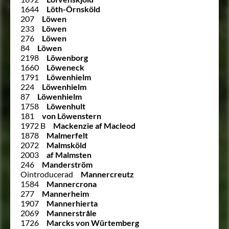
1644
Löth-Örnsköld
207
Löwen
233
Löwen
276
Löwen
84
Löwen
2198
Löwenborg
1660
Löweneck
1791
Löwenhielm
224
Löwenhielm
87
Löwenhielm
1758
Löwenhult
181
von Löwenstern
1972 B
Mackenzie af Macleod
1878
Malmerfelt
2072
Malmsköld
2003
af Malmsten
246
Manderström
Ointroducerad
Mannercreutz
1584
Mannercrona
277
Mannerheim
1907
Mannerhierta
2069
Mannerstråle
1726
Marcks von Würtemberg