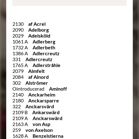
2130
af Acrel
2090
Adelborg
2029
Adelsköld
1061 A
Adlerberg
1732 A
Adlerbeth
1386 A
Adlercreutz
331
Adlercreutz
1765 A
Adlerstråhle
2079
Almfelt
2084
af Alnord
302
Alströmer
Ointroducerad
Aminoff
2140
Anckarheim
2180
Anckarsparre
322
Anckarsvärd
2109 B
Ankarswärd
2109 A
Anckarswärd
2163 A
von Asp
259
von Axelson
1628 A
Benzelstierna