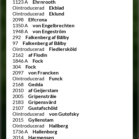
1123 A
Ehrnrooth
Ointroducerad
Ekblad
Ointroducerad
Eklund
2098
Elfcrona
1350 A
von Engelbrechten
1948 A
von Engeström
292
Falkenberg af Bålby
97
Falkenberg af Bålby
Ointroducerad
Fiedlersköld
2162
af Flodin
1846 A
Fock
304
Fock
2097
von Francken
Ointroducerad
Funck
2168
Gedda
2010
af Geijerstam
2005
Gripenstråle
2183
Gripensvärd
2107
Gustafschöld
Ointroducerad
von Gutofsky
2015
Gyllenstam
Ointroducerad
Hallberg
1736 A
Hallenborg
2014
Harmensen