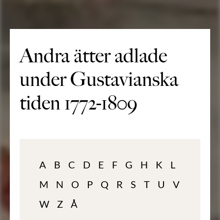
Andra ätter adlade
under Gustavianska
tiden 1772-1809
A
B
C
D
E
F
G
H
K
L
M
N
O
P
Q
R
S
T
U
V
W
Z
Å