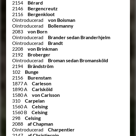
2154
Bérard
2146
Bergencreutz
2116
Bergenkloot
Ointroducerad
von Boisman
Ointroducerad
Bollemanny
2083
von Born
Ointroducerad
Brander sedan Branderhjelm
Ointroducerad
Brandt
2208
von Brinkman
2192
Broberger
Ointroducerad
Broman sedan Bromansköld
2194
Brändström
102
Bunge
2156
Burenstam
1877 A
Carleson
1890 A
Carlsköld
1580 A
von Carlsson
310
Carpelan
1560 A
Celsing
1560 B
Celsing
298
Celsing
2088
af Chapman
Ointroducerad
Charpentier
2147
af Christiernin