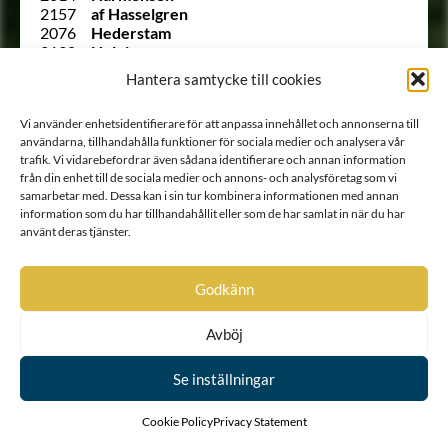
2157
af Hasselgren
2076
Hederstam
2190
Helvig
1896 A
von Hermansson
Hantera samtycke till cookies
Ointroducerad
von Hessenstein
2125
von Hintzenstern
Vi använder enhetsidentifierare för att anpassa innehållet och annonserna till
2101
Hisingsköld
användarna, tillhandahålla funktioner för sociala medier och analysera vår
2150
von Hohenhausen
trafik. Vi vidarebefordrar även sådana identifierare och annan information
2155
Holmberg de Beckfelt
från din enhet till de sociala medier och annons- och analysföretag som vi
1910 A
Horn af Rantzien
samarbetar med. Dessa kan i sin tur kombinera informationen med annan
92
Horn af Åminne
information som du har tillhandahållit eller som de har samlat in när du har
2075
af Huss
använt deras tjänster.
2177 B
af Håkansson
2177 A
af Håkansson
2074
Kjerrulf von Wolffen
Godkänn
2132 B
af Klercker
2132 A
af Klercker
Avböj
107
Klingspor
2185
af Klint
2188
af Klinteberg
Se inställningar
2080
von Konow
2187
von Kosboth
Cookie Policy
Privacy Statement
2149
Krabbe