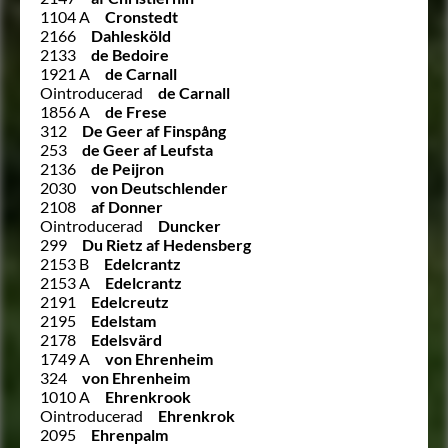
1104 A
Cronstedt
2166
Dahlesköld
2133
de Bedoire
1921 A
de Carnall
Ointroducerad
de Carnall
1856 A
de Frese
312
De Geer af Finspång
253
de Geer af Leufsta
2136
de Peijron
2030
von Deutschlender
2108
af Donner
Ointroducerad
Duncker
299
Du Rietz af Hedensberg
2153 B
Edelcrantz
2153 A
Edelcrantz
2191
Edelcreutz
2195
Edelstam
2178
Edelsvärd
1749 A
von Ehrenheim
324
von Ehrenheim
1010 A
Ehrenkrook
Ointroducerad
Ehrenkrok
2095
Ehrenpalm