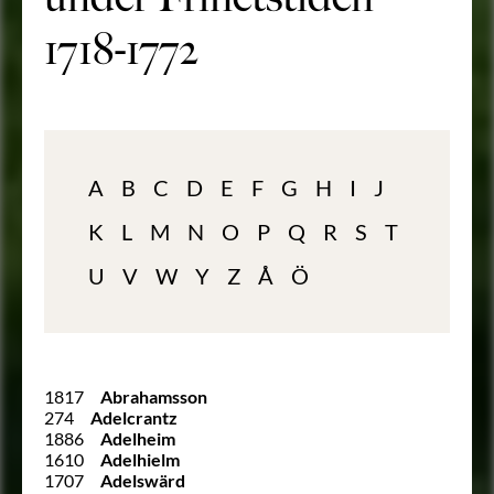
1718-1772
A
B
C
D
E
F
G
H
I
J
K
L
M
N
O
P
Q
R
S
T
U
V
W
Y
Z
Å
Ö
1817
Abrahamsson
274
Adelcrantz
1886
Adelheim
1610
Adelhielm
1707
Adelswärd