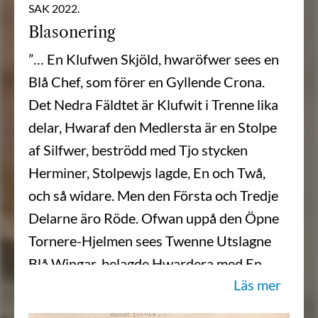
SAK 2022.
Blasonering
”… En Klufwen Skjöld, hwaröfwer sees en
Blå Chef, som förer en Gyllende Crona.
Det Nedra Fäldtet är Klufwit i Trenne lika
delar, Hwaraf den Medlersta är en Stolpe
af Silfwer, beströdd med Tjo stycken
Herminer, Stolpewjs lagde, En och Twå,
och så widare. Men den Första och Tredje
Delarne äro Röde. Ofwan uppå den Öpne
Tornere-Hjelmen sees Twenne Utslagne
Blå Wingar, belagde Hwardera med En
Läs mer
Bande af Silfwer, och deruppå äfwen
Bandevjs en Swart Schröter eller Eichoxe;