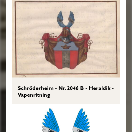
Hielm Krantsen är af Guld och Rödt, och
Wapentäcket till Yttra sidan Rödt och till
den Inra af Guld. Aldeles som detsamma
Här bredewid med sina rätta och
egenteliga Färgor afmålat finnes.”
Sköldebrevet i original, RHA.
Transkription: Göran Mörner, 2019-02-
12.
Schröderheim - Nr. 2046 B - Heraldik -
Vapenritning