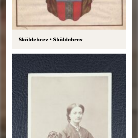
Sköldebrev
•
Sköldebrev