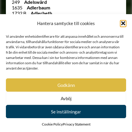
249
Adelswärd
1635
Adlerbaum
1732 B
Adlerbeth
1675
Adlerbielke
Hantera samtycke till cookies
2034
Adlerbrandt
178
Adlerfelt
1720
Adlerfors
Vi använder enhetsidentifierare för att anpassa innehållet och annonserna till
1632
Adlerheim
användarna, tillhandahålla funktioner för sociala medier och analysera vår
266
Adlermarck
trafik. Vi vidarebefordrar även sådana identifierare och annan information
1988
Adlersparre
från din enhet till de sociala medier och annons- och analysföretag som vi
2057
Adlerstam
samarbetar med. Dessa kan i sin tur kombinera informationen med annan
1816
Adlerstolpe
information som du har tillhandahållit eller som de har samlat in när du har
använt deras tjänster.
1765 B
Adlerstråhle
Ointroducerad
Adlerståle
2000
Adlerwald
Godkänn
182
von Albedyl
Ointroducerad
von Alstrin
1938
Alströmer
Avböj
1965
Ankarcrona
Ointroducerad
d’Antivari
Se inställningar
Ointroducerad
af Apelblad
164
Appelbom
Cookie Policy
Privacy Statement
148
Appelman
2054
von Arbin