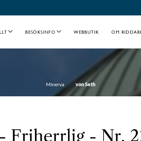
LLT
BESÖKSINFO
WEBBUTIK
OM RIDDAR
Minerva
von Seth
- Friherrlig - Nr. 2