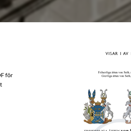
VISAR
1
AV 
DF för
t