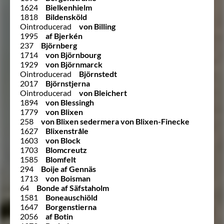
1624
Bielkenhielm
1818
Bildensköld
Ointroducerad
von Billing
1995
af Bjerkén
237
Björnberg
1714
von Björnbourg
1929
von Björnmarck
Ointroducerad
Björnstedt
2017
Björnstjerna
Ointroducerad
von Bleichert
1894
von Blessingh
1779
von Blixen
258
von Blixen sedermera von Blixen-Finecke
1627
Blixenstråle
1603
von Block
1703
Blomcreutz
1585
Blomfelt
294
Boije af Gennäs
1713
von Boisman
64
Bonde af Säfstaholm
1581
Boneauschiöld
1647
Borgenstierna
2056
af Botin