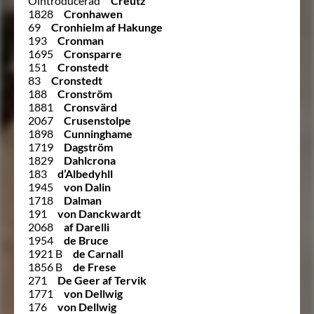
Ointroducerad
Creutz
1828
Cronhawen
69
Cronhielm af Hakunge
193
Cronman
1695
Cronsparre
151
Cronstedt
83
Cronstedt
188
Cronström
1881
Cronsvärd
2067
Crusenstolpe
1898
Cunninghame
1719
Dagström
1829
Dahlcrona
183
d’Albedyhll
1945
von Dalin
1718
Dalman
191
von Danckwardt
2068
af Darelli
1954
de Bruce
1921 B
de Carnall
1856 B
de Frese
271
De Geer af Tervik
1771
von Dellwig
176
von Dellwig