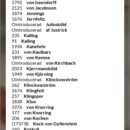
1792
von Issendorff
2121
von Jacobsson
1874
Jennings
1676
Jernfeltz
Ointroducerad
Julinsköld
Ointroducerad
af Justrick
235
Kalling
91
Kalling
1934
Kanefehr
231
von Kaulbars
1895
von Kemna
Ointroducerad
von Kirchbach
2023
Kjerrmansköld
1949
von Kjörning
Ointroducerad
Klinckowström
262
Klinckowström
1674
Klingfelt
257
Klingspor
1838
Kloo
1976
von Knorring
177
von Knorring
206
von Kochen
(1737 B)
Kock von Gyllenstein
160
Koskull