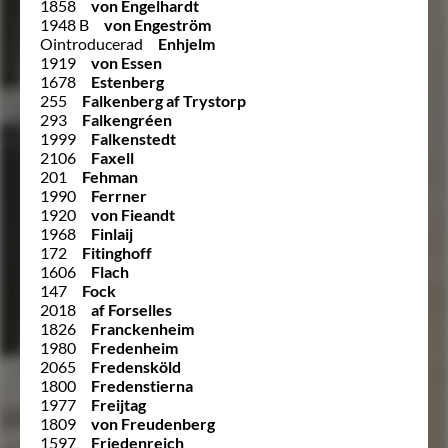
1858
von Engelhardt
1948 B
von Engeström
Ointroducerad
Enhjelm
1919
von Essen
1678
Estenberg
255
Falkenberg af Trystorp
293
Falkengréen
1999
Falkenstedt
2106
Faxell
201
Fehman
1990
Ferrner
1920
von Fieandt
1968
Finlaij
172
Fitinghoff
1606
Flach
147
Fock
2018
af Forselles
1826
Franckenheim
1980
Fredenheim
2065
Fredensköld
1800
Fredenstierna
1977
Freijtag
1809
von Freudenberg
1597
Friedenreich