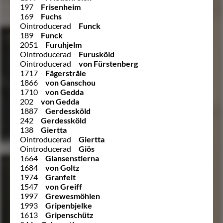
197
Frisenheim
169
Fuchs
Ointroducerad
Funck
189
Funck
2051
Furuhjelm
Ointroducerad
Furusköld
Ointroducerad
von Fürstenberg
1717
Fägerstråle
1866
von Ganschou
1710
von Gedda
202
von Gedda
1887
Gerdessköld
242
Gerdessköld
138
Giertta
Ointroducerad
Giertta
Ointroducerad
Giös
1664
Glansenstierna
1684
von Goltz
1974
Granfelt
1547
von Greiff
1997
Grewesmöhlen
1993
Gripenbjelke
1613
Gripenschütz