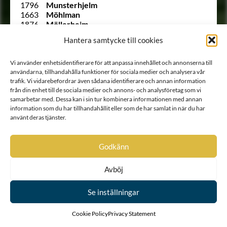
1796
Munsterhjelm
1663
Möhlman
1876
Möllerheim
1712
von Nackreij
Hantera samtycke till cookies
1844
von Nerés
Ointroducerad
von Neügebauer
1806
von Nolcken
Vi använder enhetsidentifierare för att anpassa innehållet och annonserna till
223
von Nolcken
användarna, tillhandahålla funktioner för sociala medier och analysera vår
trafik. Vi vidarebefordrar även sådana identifierare och annan information
1814
Nordenadler
från din enhet till de sociala medier och annons- och analysföretag som vi
1985
Nordenankar
samarbetar med. Dessa kan i sin tur kombinera informationen med annan
1804
Nordenborg
information som du har tillhandahållit eller som de har samlat in när du har
1891
Nordencrantz
använt deras tjänster.
1697
Nordencreutz
2063
Nordenfalk
1662
Nordenfelt
Godkänn
1815
Nordenflycht
1699
Nordenheim
1912 B
Nordenskiöld
Avböj
1950
Nordenstam
1981
Nordenstolpe
Se inställningar
1608
Nordenstråle
1825
Nordensvärd
Cookie Policy
Privacy Statement
2049
Noringer
1947
Odencrantz