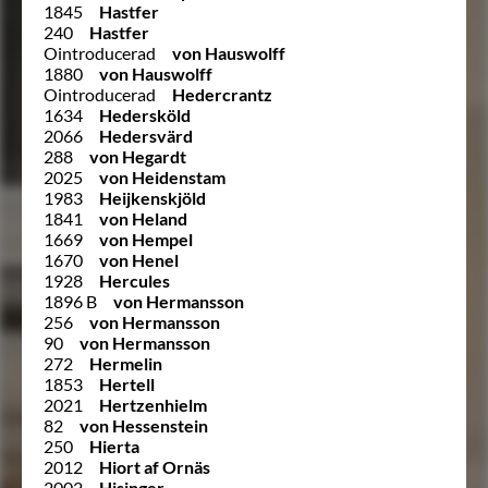
1845
Hastfer
240
Hastfer
Ointroducerad
von Hauswolff
1880
von Hauswolff
Ointroducerad
Hedercrantz
1634
Hedersköld
2066
Hedersvärd
288
von Hegardt
2025
von Heidenstam
1983
Heijkenskjöld
1841
von Heland
1669
von Hempel
1670
von Henel
1928
Hercules
1896 B
von Hermansson
256
von Hermansson
90
von Hermansson
272
Hermelin
1853
Hertell
2021
Hertzenhielm
82
von Hessenstein
250
Hierta
2012
Hiort af Ornäs
2002
Hisinger