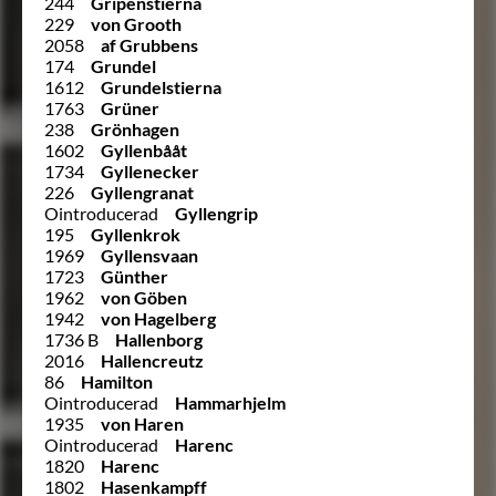
244
Gripenstierna
229
von Grooth
2058
af Grubbens
174
Grundel
1612
Grundelstierna
1763
Grüner
238
Grönhagen
1602
Gyllenbååt
1734
Gyllenecker
226
Gyllengranat
Ointroducerad
Gyllengrip
195
Gyllenkrok
1969
Gyllensvaan
1723
Günther
1962
von Göben
1942
von Hagelberg
1736 B
Hallenborg
2016
Hallencreutz
86
Hamilton
Ointroducerad
Hammarhjelm
1935
von Haren
Ointroducerad
Harenc
1820
Harenc
1802
Hasenkampff