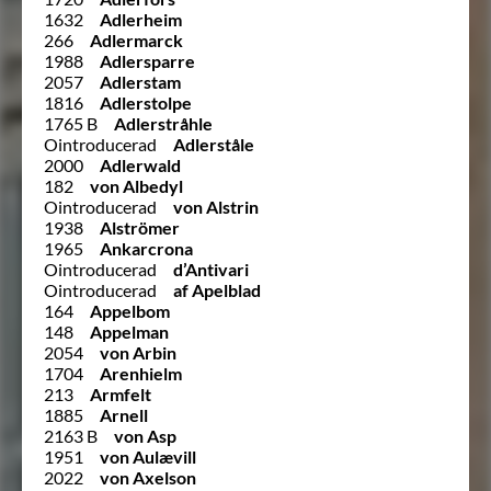
1632
Adlerheim
266
Adlermarck
1988
Adlersparre
2057
Adlerstam
1816
Adlerstolpe
1765 B
Adlerstråhle
Ointroducerad
Adlerståle
2000
Adlerwald
182
von Albedyl
Ointroducerad
von Alstrin
1938
Alströmer
1965
Ankarcrona
Ointroducerad
d’Antivari
Ointroducerad
af Apelblad
164
Appelbom
148
Appelman
2054
von Arbin
1704
Arenhielm
213
Armfelt
1885
Arnell
2163 B
von Asp
1951
von Aulævill
2022
von Axelson