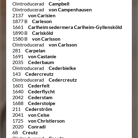
Ointroducerad
Campbell
Ointroducerad
von Campenhausen
2137
von Carisien
1877 B
Carleson
1661
Carlheim sedermera Carlheim-Gyllensköld
1890 B
Carlsköld
1580 B
von Carlsson
Ointroducerad
von Carlsson
281
Carpelan
1691
von Castanie
2035
Cederbaum
Ointroducerad
Cederbielke
143
Cedercreutz
Ointroducerad
Cedercreutz
1601
Cederfelt
1640
Cederflycht
2042
Cederstam
1688
Cederstolpe
211
Cederström
2041
von Celse
1725
von Christierson
2020
Conradi
68
Creutz