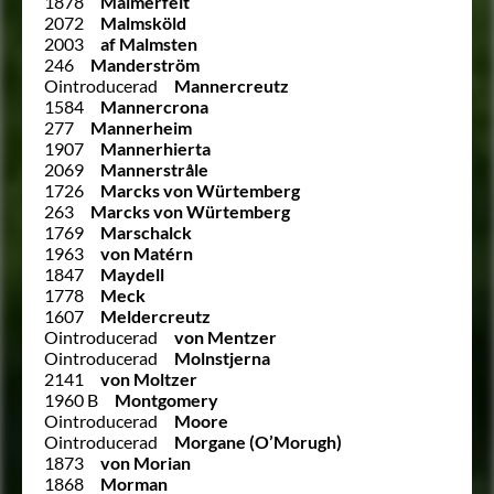
1878
Malmerfelt
2072
Malmsköld
2003
af Malmsten
246
Manderström
Ointroducerad
Mannercreutz
1584
Mannercrona
277
Mannerheim
1907
Mannerhierta
2069
Mannerstråle
1726
Marcks von Würtemberg
263
Marcks von Würtemberg
1769
Marschalck
1963
von Matérn
1847
Maydell
1778
Meck
1607
Meldercreutz
Ointroducerad
von Mentzer
Ointroducerad
Molnstjerna
2141
von Moltzer
1960 B
Montgomery
Ointroducerad
Moore
Ointroducerad
Morgane (O’Morugh)
1873
von Morian
1868
Morman