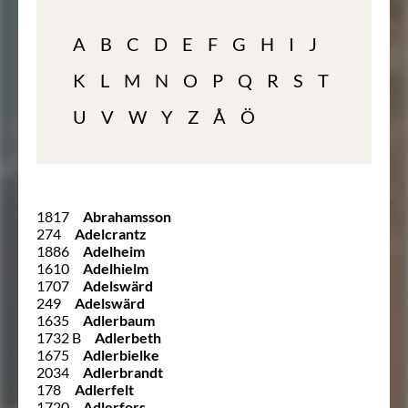
A
B
C
D
E
F
G
H
I
J
K
L
M
N
O
P
Q
R
S
T
U
V
W
Y
Z
Å
Ö
1817
Abrahamsson
274
Adelcrantz
1886
Adelheim
1610
Adelhielm
1707
Adelswärd
249
Adelswärd
1635
Adlerbaum
1732 B
Adlerbeth
1675
Adlerbielke
2034
Adlerbrandt
178
Adlerfelt
1720
Adlerfors