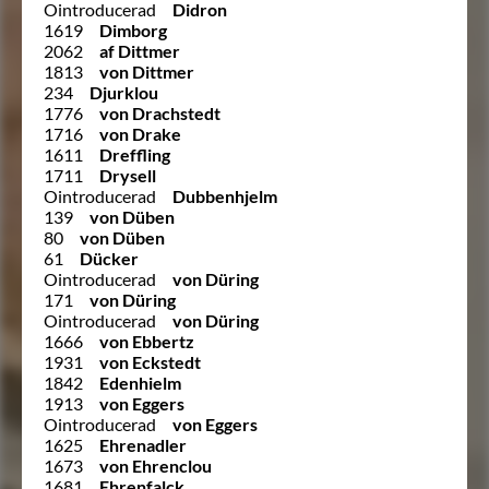
Ointroducerad
Didron
1619
Dimborg
2062
af Dittmer
1813
von Dittmer
234
Djurklou
1776
von Drachstedt
1716
von Drake
1611
Dreffling
1711
Drysell
Ointroducerad
Dubbenhjelm
139
von Düben
80
von Düben
61
Dücker
Ointroducerad
von Düring
171
von Düring
Ointroducerad
von Düring
1666
von Ebbertz
1931
von Eckstedt
1842
Edenhielm
1913
von Eggers
Ointroducerad
von Eggers
1625
Ehrenadler
1673
von Ehrenclou
1681
Ehrenfalck