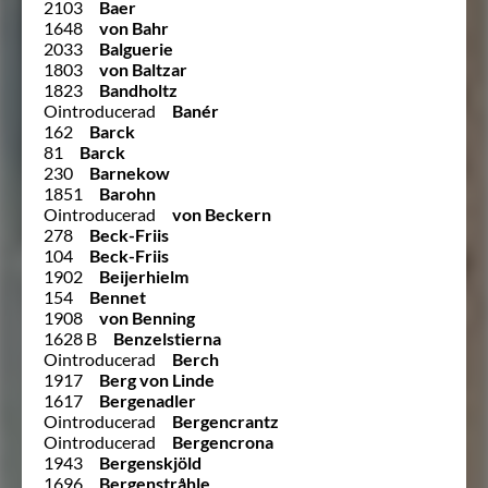
2103
Baer
1648
von Bahr
2033
Balguerie
1803
von Baltzar
1823
Bandholtz
Ointroducerad
Banér
162
Barck
81
Barck
230
Barnekow
1851
Barohn
Ointroducerad
von Beckern
278
Beck-Friis
104
Beck-Friis
1902
Beijerhielm
154
Bennet
1908
von Benning
1628 B
Benzelstierna
Ointroducerad
Berch
1917
Berg von Linde
1617
Bergenadler
Ointroducerad
Bergencrantz
Ointroducerad
Bergencrona
1943
Bergenskjöld
1696
Bergenstråhle