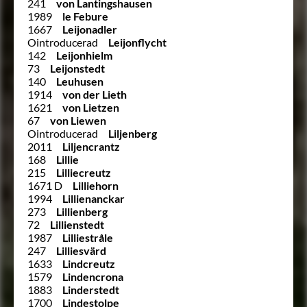
241
von Lantingshausen
1989
le Febure
1667
Leijonadler
Ointroducerad
Leijonflycht
142
Leijonhielm
73
Leijonstedt
140
Leuhusen
1914
von der Lieth
1621
von Lietzen
67
von Liewen
Ointroducerad
Liljenberg
2011
Liljencrantz
168
Lillie
215
Lilliecreutz
1671 D
Lilliehorn
1994
Lillienanckar
273
Lillienberg
72
Lillienstedt
1987
Lilliestråle
247
Lilliesvärd
1633
Lindcreutz
1579
Lindencrona
1883
Linderstedt
1700
Lindestolpe