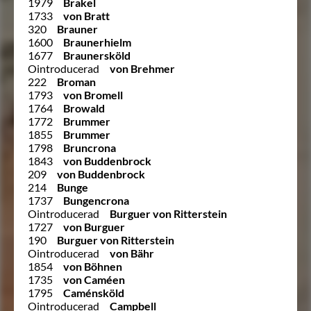
1979
Brakel
1733
von Bratt
320
Brauner
1600
Braunerhielm
1677
Braunersköld
Ointroducerad
von Brehmer
222
Broman
1793
von Bromell
1764
Browald
1772
Brummer
1855
Brummer
1798
Bruncrona
1843
von Buddenbrock
209
von Buddenbrock
214
Bunge
1737
Bungencrona
Ointroducerad
Burguer von Ritterstein
1727
von Burguer
190
Burguer von Ritterstein
Ointroducerad
von Bähr
1854
von Böhnen
1735
von Caméen
1795
Caménsköld
Ointroducerad
Campbell