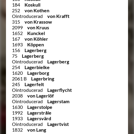
184
Koskull
252
von Kothen
Ointroducerad
von Krafft
315
von Krassow
2099
von Kruus
1652
Kunckel
167
von Köhler
1693
Köppen
156
Lagerberg
75
Lagerberg
Ointroducerad
Lagerberg
254
Lagerbielke
1620
Lagerborg
2061 B
Lagerbring
245
Lagerfelt
Ointroducerad
Lagerflycht
2038
von Lagerlöf
Ointroducerad
Lagerstam
1630
Lagerstolpe
1992
Lagerstråle
1933
Lagersvärd
Ointroducerad
Lagertvist
1832
von Lang