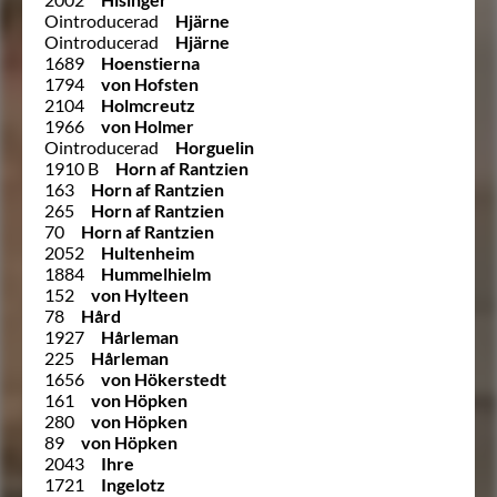
Ointroducerad
Hjärne
Ointroducerad
Hjärne
1689
Hoenstierna
1794
von Hofsten
2104
Holmcreutz
1966
von Holmer
Ointroducerad
Horguelin
1910 B
Horn af Rantzien
163
Horn af Rantzien
265
Horn af Rantzien
70
Horn af Rantzien
2052
Hultenheim
1884
Hummelhielm
152
von Hylteen
78
Hård
1927
Hårleman
225
Hårleman
1656
von Hökerstedt
161
von Höpken
280
von Höpken
89
von Höpken
2043
Ihre
1721
Ingelotz