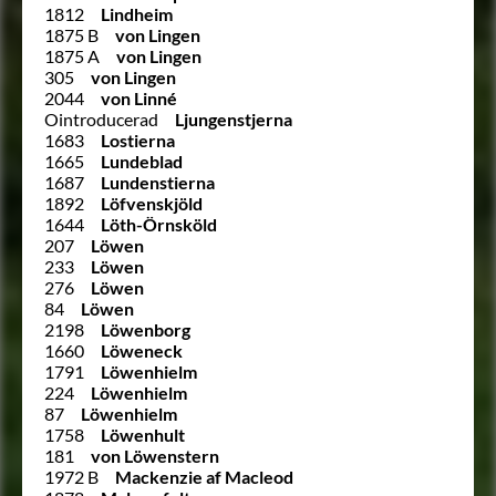
1812
Lindheim
1875 B
von Lingen
1875 A
von Lingen
305
von Lingen
2044
von Linné
Ointroducerad
Ljungenstjerna
1683
Lostierna
1665
Lundeblad
1687
Lundenstierna
1892
Löfvenskjöld
1644
Löth-Örnsköld
207
Löwen
233
Löwen
276
Löwen
84
Löwen
2198
Löwenborg
1660
Löweneck
1791
Löwenhielm
224
Löwenhielm
87
Löwenhielm
1758
Löwenhult
181
von Löwenstern
1972 B
Mackenzie af Macleod