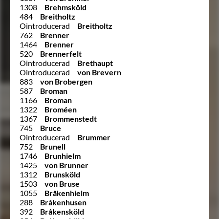
1308
Brehmsköld
484
Breitholtz
Ointroducerad
Breitholtz
762
Brenner
1464
Brenner
520
Brennerfelt
Ointroducerad
Brethaupt
Ointroducerad
von Brevern
883
von Brobergen
587
Broman
1166
Broman
1322
Broméen
1367
Brommenstedt
745
Bruce
Ointroducerad
Brummer
752
Brunell
1746
Brunhielm
1425
von Brunner
1312
Brunsköld
1503
von Bruse
1055
Bråkenhielm
288
Bråkenhusen
392
Bråkensköld