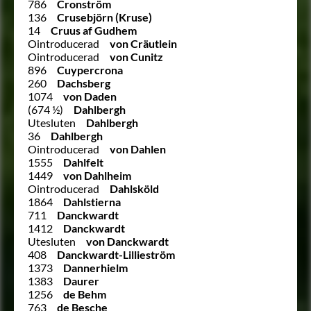
786
Cronström
136
Crusebjörn (Kruse)
14
Cruus af Gudhem
Ointroducerad
von Cräutlein
Ointroducerad
von Cunitz
896
Cuypercrona
260
Dachsberg
1074
von Daden
(674 ½)
Dahlbergh
Utesluten
Dahlbergh
36
Dahlbergh
Ointroducerad
von Dahlen
1555
Dahlfelt
1449
von Dahlheim
Ointroducerad
Dahlsköld
1864
Dahlstierna
711
Danckwardt
1412
Danckwardt
Utesluten
von Danckwardt
408
Danckwardt-Lillieström
1373
Dannerhielm
1383
Daurer
1256
de Behm
763
de Besche