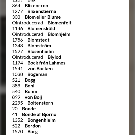
364
Blixencron
1277
Blixenstierna
303
Blom eller Blume
Ointroducerad
Blomenfelt
1146
Blomensköld
Ointroducerad
Blomhjelm
1786
Blomstedt
1348
Blomström
1527
Blosenhielm
Ointroducerad
Blylod
1174
Bock från Lahmes
1541
von Bocken
1038
Bogeman
521
Bogg
389
Bohl
540
Bohm
899
von Boij
2295
Boltenstern
20
Bonde
41
Bonde af Björnö
1352
Bongenhielm
522
Bordon
1570
Borg