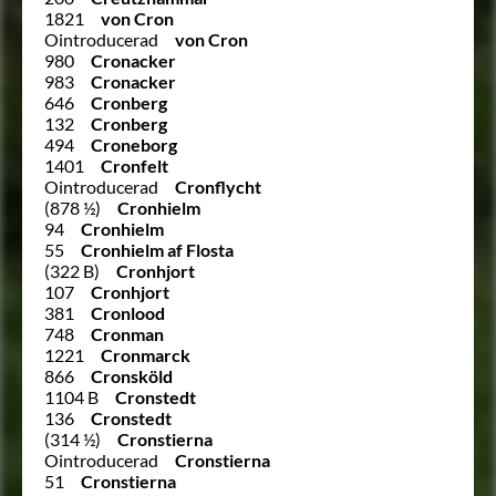
1821
von Cron
Ointroducerad
von Cron
980
Cronacker
983
Cronacker
646
Cronberg
132
Cronberg
494
Croneborg
1401
Cronfelt
Ointroducerad
Cronflycht
(878 ½)
Cronhielm
94
Cronhielm
55
Cronhielm af Flosta
(322 B)
Cronhjort
107
Cronhjort
381
Cronlood
748
Cronman
1221
Cronmarck
866
Cronsköld
1104 B
Cronstedt
136
Cronstedt
(314 ½)
Cronstierna
Ointroducerad
Cronstierna
51
Cronstierna