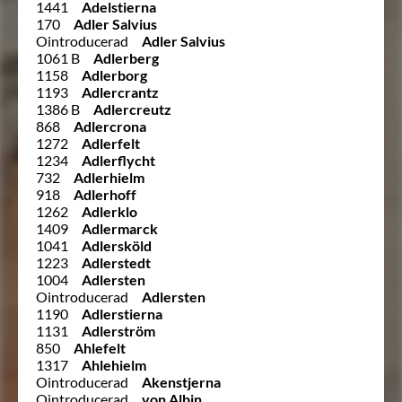
1441
Adelstierna
170
Adler Salvius
Ointroducerad
Adler Salvius
1061 B
Adlerberg
1158
Adlerborg
1193
Adlercrantz
1386 B
Adlercreutz
868
Adlercrona
1272
Adlerfelt
1234
Adlerflycht
732
Adlerhielm
918
Adlerhoff
1262
Adlerklo
1409
Adlermarck
1041
Adlersköld
1223
Adlerstedt
1004
Adlersten
Ointroducerad
Adlersten
1190
Adlerstierna
1131
Adlerström
850
Ahlefelt
1317
Ahlehielm
Ointroducerad
Akenstjerna
Ointroducerad
von Albin