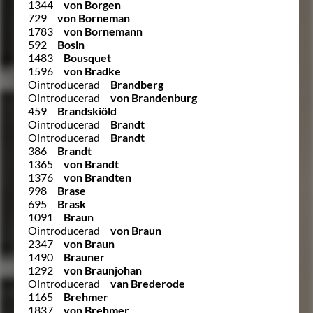
1344
von Borgen
729
von Borneman
1783
von Bornemann
592
Bosin
1483
Bousquet
1596
von Bradke
Ointroducerad
Brandberg
Ointroducerad
von Brandenburg
459
Brandskiöld
Ointroducerad
Brandt
Ointroducerad
Brandt
386
Brandt
1365
von Brandt
1376
von Brandten
998
Brase
695
Brask
1091
Braun
Ointroducerad
von Braun
2347
von Braun
1490
Brauner
1292
von Braunjohan
Ointroducerad
van Brederode
1165
Brehmer
1837
von Brehmer