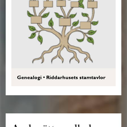
Genealogi
•
Riddarhusets stamtavlor