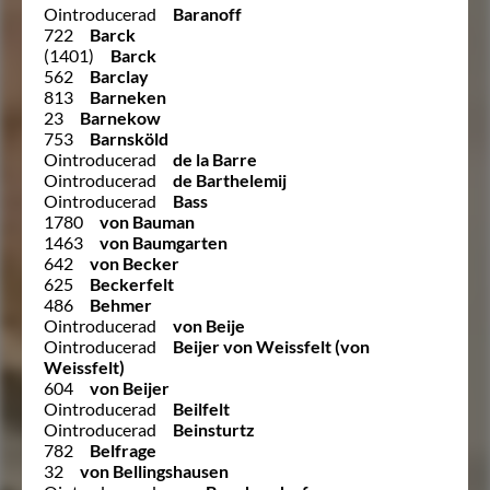
Ointroducerad
Baranoff
722
Barck
(1401)
Barck
562
Barclay
813
Barneken
23
Barnekow
753
Barnsköld
Ointroducerad
de la Barre
Ointroducerad
de Barthelemij
Ointroducerad
Bass
1780
von Bauman
1463
von Baumgarten
642
von Becker
625
Beckerfelt
486
Behmer
Ointroducerad
von Beije
Ointroducerad
Beijer von Weissfelt (von
Weissfelt)
604
von Beijer
Ointroducerad
Beilfelt
Ointroducerad
Beinsturtz
782
Belfrage
32
von Bellingshausen