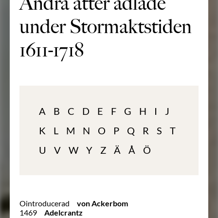
Andra ätter adlade
under Stormaktstiden
1611-1718
A
B
C
D
E
F
G
H
I
J
K
L
M
N
O
P
Q
R
S
T
U
V
W
Y
Z
Ä
Å
Ö
Ointroducerad
von Ackerbom
1469
Adelcrantz