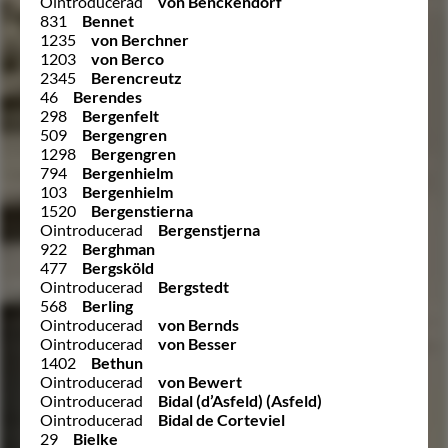
Ointroducerad
von Benckendorf
831
Bennet
1235
von Berchner
1203
von Berco
2345
Berencreutz
46
Berendes
298
Bergenfelt
509
Bergengren
1298
Bergengren
794
Bergenhielm
103
Bergenhielm
1520
Bergenstierna
Ointroducerad
Bergenstjerna
922
Berghman
477
Bergsköld
Ointroducerad
Bergstedt
568
Berling
Ointroducerad
von Bernds
Ointroducerad
von Besser
1402
Bethun
Ointroducerad
von Bewert
Ointroducerad
Bidal (d’Asfeld) (Asfeld)
Ointroducerad
Bidal de Corteviel
29
Bielke