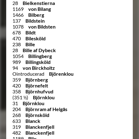
28
Bielkenstierna
1169
von Bilang
1466
Bilberg
137
Bildstein
1078
von Bildsten
678
Bildt
470
Bilesköld
238
Bille
28
Bille af Dybeck
1054
Billingberg
989
Billingsköld
94
von Birckholtz
Ointroducerad
Björenklou
359
Björnberg
420
Björnefelt
358
Björnhufvud
(351 ½)
Björnklou
31
Björnklou
204
Björnram af Helgås
268
Björnsköld
633
Blanck
319
Blanckenfjell
482
Blanckenfjell
1189
Blix