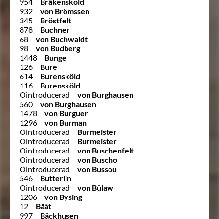
954
Bråkensköld
932
von Brömssen
345
Bröstfelt
878
Buchner
68
von Buchwaldt
98
von Budberg
1448
Bunge
126
Bure
614
Burensköld
116
Burensköld
Ointroducerad
von Burghausen
560
von Burghausen
1478
von Burguer
1296
von Burman
Ointroducerad
Burmeister
Ointroducerad
Burmeister
Ointroducerad
von Buschenfelt
Ointroducerad
von Buscho
Ointroducerad
von Bussou
546
Butterlin
Ointroducerad
von Bülaw
1206
von Bysing
12
Bååt
997
Bäckhusen