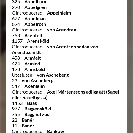
325
Appelbom
290
Appelgren
Ointroducerad
Appelhjelm
677
Appelman
894
Appelroth
Ointroducerad
von Arendten
768
Arenfelt
1157
Arensköld
Ointroducerad
von Arentzen sedan von
Arendtschildt
458
Armfelt
424
Armlod
198
Armsköld
Utesluten
von Ascheberg
23
von Ascheberg
547
Axehielm
Ointroducerad
Axel Mårtenssons adliga ätt (Sabel
eller Sabelbyssa)
1453
Baas
977
Baggensköld
755
Bagghufvud
22
Banér
11
Banér
Ointroducerad
Bankow