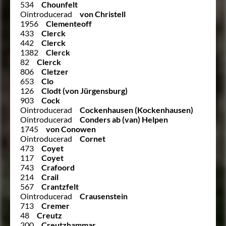
534
Chounfelt
Ointroducerad
von Christell
1956
Clementeoff
433
Clerck
442
Clerck
1382
Clerck
82
Clerck
806
Cletzer
653
Clo
126
Clodt (von Jürgensburg)
903
Cock
Ointroducerad
Cockenhausen (Kockenhausen)
Ointroducerad
Conders ab (van) Helpen
1745
von Conowen
Ointroducerad
Cornet
473
Coyet
117
Coyet
743
Crafoord
214
Crail
567
Crantzfelt
Ointroducerad
Crausenstein
713
Cremer
48
Creutz
200
Creutzhammar