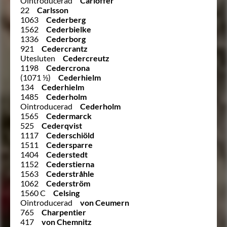
Ointroducerad
Carloffer
22
Carlsson
1063
Cederberg
1562
Cederbielke
1336
Cederborg
921
Cedercrantz
Utesluten
Cedercreutz
1198
Cedercrona
(1071 ½)
Cederhielm
134
Cederhielm
1485
Cederholm
Ointroducerad
Cederholm
1565
Cedermarck
525
Cederqvist
1117
Cederschiöld
1511
Cedersparre
1404
Cederstedt
1152
Cederstierna
1563
Cederstråhle
1062
Cederström
1560 C
Celsing
Ointroducerad
von Ceumern
765
Charpentier
417
von Chemnitz