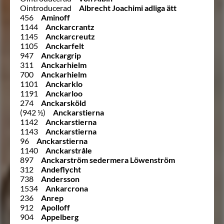
Ointroducerad
Albrecht Joachimi adliga ätt
456
Aminoff
1144
Anckarcrantz
1145
Anckarcreutz
1105
Anckarfelt
947
Anckargrip
311
Anckarhielm
700
Anckarhielm
1101
Anckarklo
1191
Anckarloo
274
Anckarsköld
(942 ½)
Anckarstierna
1142
Anckarstierna
1143
Anckarstierna
96
Anckarstierna
1140
Anckarstråle
897
Anckarström sedermera Löwenström
312
Andeflycht
738
Andersson
1534
Ankarcrona
236
Anrep
912
Apolloff
904
Appelberg