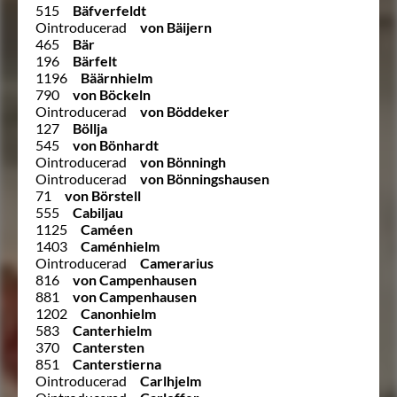
515
Bäfverfeldt
Ointroducerad
von Bäijern
465
Bär
196
Bärfelt
1196
Bäärnhielm
790
von Böckeln
Ointroducerad
von Böddeker
127
Böllja
545
von Bönhardt
Ointroducerad
von Bönningh
Ointroducerad
von Bönningshausen
71
von Börstell
555
Cabiljau
1125
Caméen
1403
Caménhielm
Ointroducerad
Camerarius
816
von Campenhausen
881
von Campenhausen
1202
Canonhielm
583
Canterhielm
370
Cantersten
851
Canterstierna
Ointroducerad
Carlhjelm