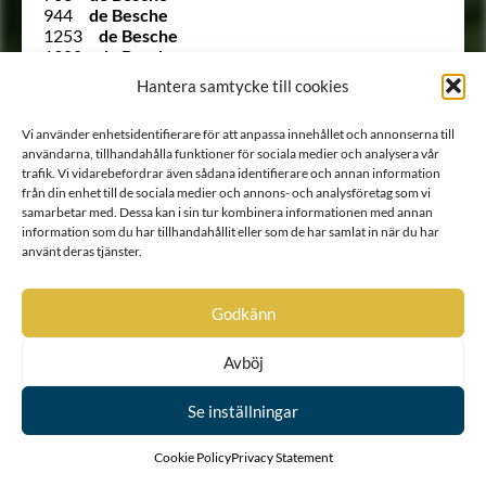
944
de Besche
1253
de Besche
1300
de Besche
1472
de Briant
Hantera samtycke till cookies
1136
de Corroset
538
de Courtin
Vi använder enhetsidentifierare för att anpassa innehållet och annonserna till
1375
de Frietzcky
användarna, tillhandahålla funktioner för sociala medier och analysera vår
1568
de Frumerie
trafik. Vi vidarebefordrar även sådana identifierare och annan information
291
De Geer
från din enhet till de sociala medier och annons- och analysföretag som vi
Ointroducerad
Degerfeldt
samarbetar med. Dessa kan i sin tur kombinera informationen med annan
769
von der Deilen
information som du har tillhandahållit eller som de har samlat in när du har
584
de la Chapelle
använt deras tjänster.
3
De la Gardie
917
de la Grange
1245
de la Grange
Godkänn
551
de Laignier
280
de la Motte
Avböj
355
de Laval
1299
de la Vallée
958
von Dellingshausen
Se inställningar
Ointroducerad
von Dellvik
65
de Mortaigne
Cookie Policy
Privacy Statement
737
de Moucheron