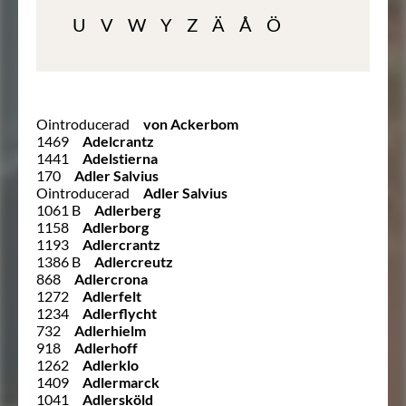
U
V
W
Y
Z
Ä
Å
Ö
Ointroducerad
von Ackerbom
1469
Adelcrantz
1441
Adelstierna
170
Adler Salvius
Ointroducerad
Adler Salvius
1061 B
Adlerberg
1158
Adlerborg
1193
Adlercrantz
1386 B
Adlercreutz
868
Adlercrona
1272
Adlerfelt
1234
Adlerflycht
732
Adlerhielm
918
Adlerhoff
1262
Adlerklo
1409
Adlermarck
1041
Adlersköld