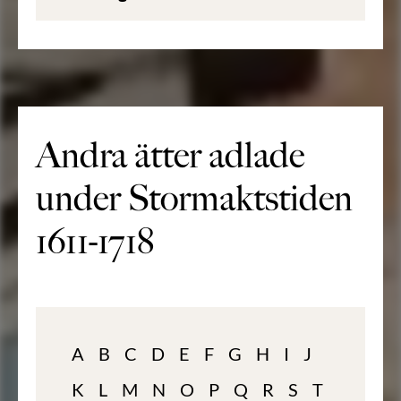
Andra ätter adlade
under Stormaktstiden
1611-1718
A
B
C
D
E
F
G
H
I
J
K
L
M
N
O
P
Q
R
S
T