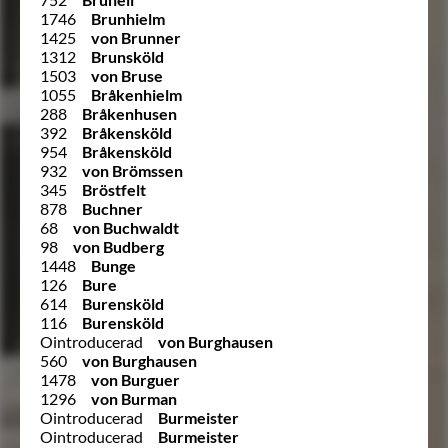
1746
Brunhielm
1425
von Brunner
1312
Brunsköld
1503
von Bruse
1055
Bråkenhielm
288
Bråkenhusen
392
Bråkensköld
954
Bråkensköld
932
von Brömssen
345
Bröstfelt
878
Buchner
68
von Buchwaldt
98
von Budberg
1448
Bunge
126
Bure
614
Burensköld
116
Burensköld
Ointroducerad
von Burghausen
560
von Burghausen
1478
von Burguer
1296
von Burman
Ointroducerad
Burmeister
Ointroducerad
Burmeister