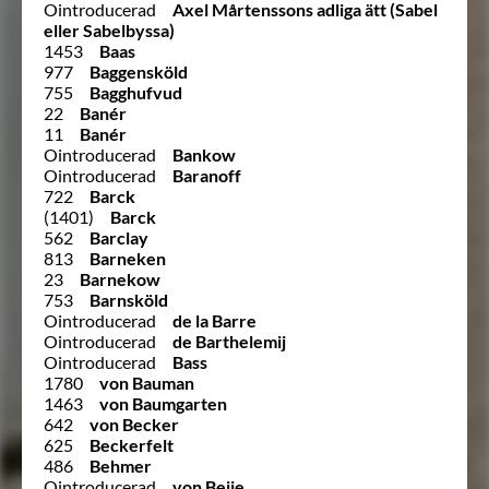
Ointroducerad
Axel Mårtenssons adliga ätt (Sabel
eller Sabelbyssa)
1453
Baas
977
Baggensköld
755
Bagghufvud
22
Banér
11
Banér
Ointroducerad
Bankow
Ointroducerad
Baranoff
722
Barck
(1401)
Barck
562
Barclay
813
Barneken
23
Barnekow
753
Barnsköld
Ointroducerad
de la Barre
Ointroducerad
de Barthelemij
Ointroducerad
Bass
1780
von Bauman
1463
von Baumgarten
642
von Becker
625
Beckerfelt
486
Behmer
Ointroducerad
von Beije