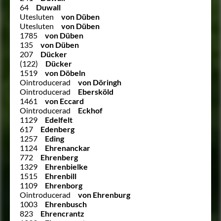
64
Duwall
Utesluten
von Düben
Utesluten
von Düben
1785
von Düben
135
von Düben
207
Dücker
(122)
Dücker
1519
von Döbeln
Ointroducerad
von Döringh
Ointroducerad
Ebersköld
1461
von Eccard
Ointroducerad
Eckhof
1129
Edelfelt
617
Edenberg
1257
Eding
1124
Ehrenanckar
772
Ehrenberg
1329
Ehrenbielke
1515
Ehrenbill
1109
Ehrenborg
Ointroducerad
von Ehrenburg
1003
Ehrenbusch
823
Ehrencrantz