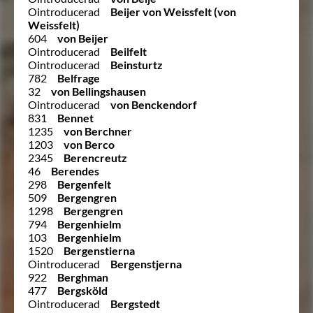
Ointroducerad
Beijer von Weissfelt (von
Weissfelt)
604
von Beijer
Ointroducerad
Beilfelt
Ointroducerad
Beinsturtz
782
Belfrage
32
von Bellingshausen
Ointroducerad
von Benckendorf
831
Bennet
1235
von Berchner
1203
von Berco
2345
Berencreutz
46
Berendes
298
Bergenfelt
509
Bergengren
1298
Bergengren
794
Bergenhielm
103
Bergenhielm
1520
Bergenstierna
Ointroducerad
Bergenstjerna
922
Berghman
477
Bergsköld
Ointroducerad
Bergstedt