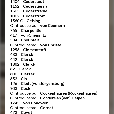
1404
Cederstedt
1152
Cederstierna
1563
Cederstråhle
1062
Cederström
1560 C
Celsing
Ointroducerad
von Ceumern
765
Charpentier
417
von Chemnitz
534
Chounfelt
Ointroducerad
von Christell
1956
Clementeoff
433
Clerck
442
Clerck
1382
Clerck
82
Clerck
806
Cletzer
653
Clo
126
Clodt (von Jürgensburg)
903
Cock
Ointroducerad
Cockenhausen (Kockenhausen)
Ointroducerad
Conders ab (van) Helpen
1745
von Conowen
Ointroducerad
Cornet
473
Coyet