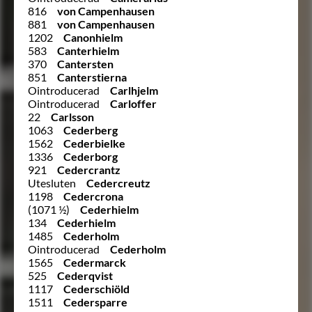
816
von Campenhausen
881
von Campenhausen
1202
Canonhielm
583
Canterhielm
370
Cantersten
851
Canterstierna
Ointroducerad
Carlhjelm
Ointroducerad
Carloffer
22
Carlsson
1063
Cederberg
1562
Cederbielke
1336
Cederborg
921
Cedercrantz
Utesluten
Cedercreutz
1198
Cedercrona
(1071 ½)
Cederhielm
134
Cederhielm
1485
Cederholm
Ointroducerad
Cederholm
1565
Cedermarck
525
Cederqvist
1117
Cederschiöld
1511
Cedersparre