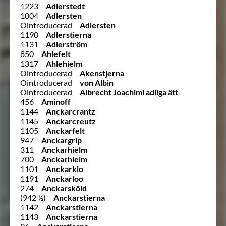
1223
Adlerstedt
1004
Adlersten
Ointroducerad
Adlersten
1190
Adlerstierna
1131
Adlerström
850
Ahlefelt
1317
Ahlehielm
Ointroducerad
Akenstjerna
Ointroducerad
von Albin
Ointroducerad
Albrecht Joachimi adliga ätt
456
Aminoff
1144
Anckarcrantz
1145
Anckarcreutz
1105
Anckarfelt
947
Anckargrip
311
Anckarhielm
700
Anckarhielm
1101
Anckarklo
1191
Anckarloo
274
Anckarsköld
(942 ½)
Anckarstierna
1142
Anckarstierna
1143
Anckarstierna