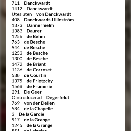
711
Danckwardt
1412
Danckwardt
Utesluten
von Danckwardt
408
Danckwardt-Lillieström
1373
Dannerhielm
1383
Daurer
1256
de Behm
763
de Besche
944
de Besche
1253
de Besche
1300
de Besche
1472
de Briant
1136
de Corroset
538
de Courtin
1375
de Frietzcky
1568
de Frumerie
291
De Geer
Ointroducerad
Degerfeldt
769
von der Deilen
584
de la Chapelle
3
De la Gardie
917
de la Grange
1245
de la Grange
551
de Laignier