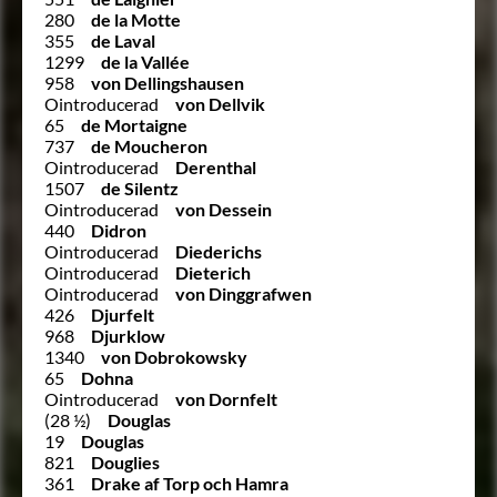
280
de la Motte
355
de Laval
1299
de la Vallée
958
von Dellingshausen
Ointroducerad
von Dellvik
65
de Mortaigne
737
de Moucheron
Ointroducerad
Derenthal
1507
de Silentz
Ointroducerad
von Dessein
440
Didron
Ointroducerad
Diederichs
Ointroducerad
Dieterich
Ointroducerad
von Dinggrafwen
426
Djurfelt
968
Djurklow
1340
von Dobrokowsky
65
Dohna
Ointroducerad
von Dornfelt
(28 ½)
Douglas
19
Douglas
821
Douglies
361
Drake af Torp och Hamra