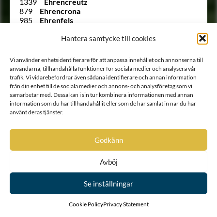
1339
Ehrencreutz
879
Ehrencrona
985
Ehrenfels
890
Ehrenfelt
Hantera samtycke till cookies
952
Ehrenflycht
1749 B
von Ehrenheim
846
Ehrenhielm
Vi använder enhetsidentifierare för att anpassa innehållet och annonserna till
1417
Ehrenhoff
användarna, tillhandahålla funktioner för sociala medier och analysera vår
Ointroducerad
Ehrenholm
trafik. Vi vidarebefordrar även sådana identifierare och annan information
871
Ehrenklo
från din enhet till de sociala medier och annons- och analysföretag som vi
1010 B
Ehrenkrook
samarbetar med. Dessa kan i sin tur kombinera informationen med annan
1354
Ehrenman
information som du har tillhandahållit eller som de har samlat in när du har
1261
Ehrenmarck
använt deras tjänster.
1313
Ehrenpreus
Ointroducerad
Ehrenprijs (Äreprijs eller
Ährenprijs)
Godkänn
Ointroducerad
Ehrenreuter
Ointroducerad
Ehrenroos
Avböj
1900
Ehrenschantz
783
Ehrenskiöld
Se inställningar
877
Ehrenskiöld
1388
Ehrenspetz
1192
Ehrenstedt
Cookie Policy
Privacy Statement
Ointroducerad
Ehrensteen