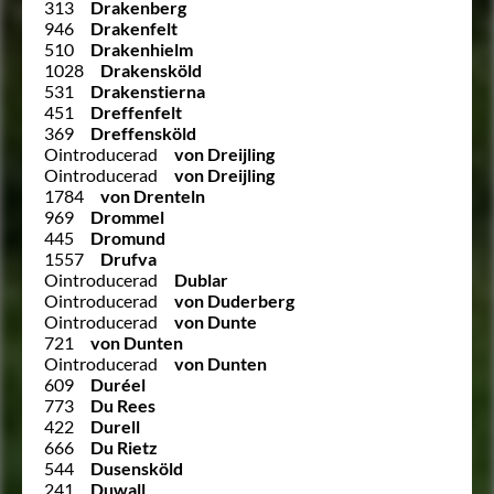
313
Drakenberg
946
Drakenfelt
510
Drakenhielm
1028
Drakensköld
531
Drakenstierna
451
Dreffenfelt
369
Dreffensköld
Ointroducerad
von Dreijling
Ointroducerad
von Dreijling
1784
von Drenteln
969
Drommel
445
Dromund
1557
Drufva
Ointroducerad
Dublar
Ointroducerad
von Duderberg
Ointroducerad
von Dunte
721
von Dunten
Ointroducerad
von Dunten
609
Duréel
773
Du Rees
422
Durell
666
Du Rietz
544
Dusensköld
241
Duwall