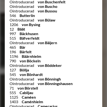
Ointroducerad
von Buschenfelt
Ointroducerad
von Buscho
Ointroducerad
von Bussou
546
Butterlin
Ointroducerad
von Bülaw
1206
von Bysing
12
Bååt
997
Bäckhusen
515
Bäfverfeldt
Ointroducerad
von Bäijern
465
Bär
196
Bärfelt
1196
Bäärnhielm
790
von Böckeln
Ointroducerad
von Böddeker
127
Böllja
545
von Bönhardt
Ointroducerad
von Bönningh
Ointroducerad
von Bönningshausen
71
von Börstell
555
Cabiljau
1125
Caméen
1403
Caménhielm
Ointroducerad
Camerarius