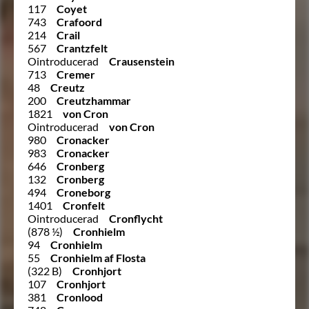
117
Coyet
743
Crafoord
214
Crail
567
Crantzfelt
Ointroducerad
Crausenstein
713
Cremer
48
Creutz
200
Creutzhammar
1821
von Cron
Ointroducerad
von Cron
980
Cronacker
983
Cronacker
646
Cronberg
132
Cronberg
494
Croneborg
1401
Cronfelt
Ointroducerad
Cronflycht
(878 ½)
Cronhielm
94
Cronhielm
55
Cronhielm af Flosta
(322 B)
Cronhjort
107
Cronhjort
381
Cronlood