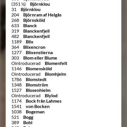
(351 ½)
Björnklou
31
Björnklou
204
Björnram af Helgås
268
Björnsköld
633
Blanck
319
Blanckenfjell
482
Blanckenfjell
1189
Blix
364
Blixencron
1277
Blixenstierna
303
Blom eller Blume
Ointroducerad
Blomenfelt
1146
Blomensköld
Ointroducerad
Blomhjelm
1786
Blomstedt
1348
Blomström
1527
Blosenhielm
Ointroducerad
Blylod
1174
Bock från Lahmes
1541
von Bocken
1038
Bogeman
521
Bogg
389
Bohl