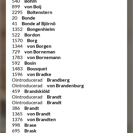
540
Bohm
899
von Boij
2295
Boltenstern
20
Bonde
41
Bonde af Björnö
1352
Bongenhielm
522
Bordon
1570
Borg
1344
von Borgen
729
von Borneman
1783
von Bornemann
592
Bosin
1483
Bousquet
1596
von Bradke
Ointroducerad
Brandberg
Ointroducerad
von Brandenburg
459
Brandskiöld
Ointroducerad
Brandt
Ointroducerad
Brandt
386
Brandt
1365
von Brandt
1376
von Brandten
998
Brase
695
Brask