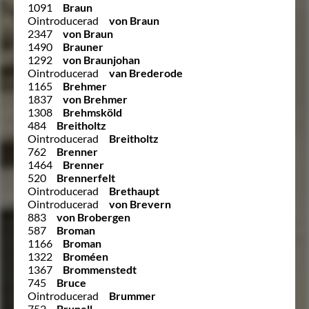
1091
Braun
Ointroducerad
von Braun
2347
von Braun
1490
Brauner
1292
von Braunjohan
Ointroducerad
van Brederode
1165
Brehmer
1837
von Brehmer
1308
Brehmsköld
484
Breitholtz
Ointroducerad
Breitholtz
762
Brenner
1464
Brenner
520
Brennerfelt
Ointroducerad
Brethaupt
Ointroducerad
von Brevern
883
von Brobergen
587
Broman
1166
Broman
1322
Broméen
1367
Brommenstedt
745
Bruce
Ointroducerad
Brummer
752
Brunell