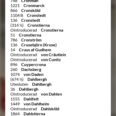
748
Cronman
1221
Cronmarck
866
Cronsköld
1104 B
Cronstedt
136
Cronstedt
(314 ½)
Cronstierna
Ointroducerad
Cronstierna
51
Cronstierna
786
Cronström
136
Crusebjörn (Kruse)
14
Cruus af Gudhem
Ointroducerad
von Cräutlein
Ointroducerad
von Cunitz
896
Cuypercrona
260
Dachsberg
1074
von Daden
(674 ½)
Dahlbergh
Utesluten
Dahlbergh
36
Dahlbergh
Ointroducerad
von Dahlen
1555
Dahlfelt
1449
von Dahlheim
Ointroducerad
Dahlsköld
1864
Dahlstierna