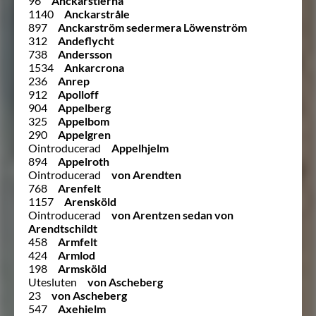
96
Anckarstierna
1140
Anckarstråle
897
Anckarström sedermera Löwenström
312
Andeflycht
738
Andersson
1534
Ankarcrona
236
Anrep
912
Apolloff
904
Appelberg
325
Appelbom
290
Appelgren
Ointroducerad
Appelhjelm
894
Appelroth
Ointroducerad
von Arendten
768
Arenfelt
1157
Arensköld
Ointroducerad
von Arentzen sedan von
Arendtschildt
458
Armfelt
424
Armlod
198
Armsköld
Utesluten
von Ascheberg
23
von Ascheberg
547
Axehielm