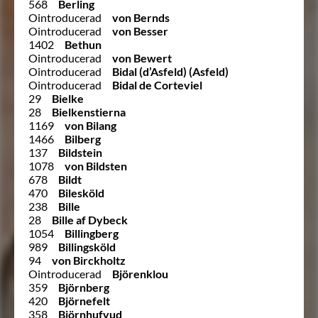
568
Berling
Ointroducerad
von Bernds
Ointroducerad
von Besser
1402
Bethun
Ointroducerad
von Bewert
Ointroducerad
Bidal (d’Asfeld) (Asfeld)
Ointroducerad
Bidal de Corteviel
29
Bielke
28
Bielkenstierna
1169
von Bilang
1466
Bilberg
137
Bildstein
1078
von Bildsten
678
Bildt
470
Bilesköld
238
Bille
28
Bille af Dybeck
1054
Billingberg
989
Billingsköld
94
von Birckholtz
Ointroducerad
Björenklou
359
Björnberg
420
Björnefelt
358
Björnhufvud