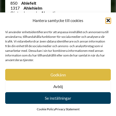
850
Ahlefelt
1317
Ahlehielm
Ointroducerad
Akenstjerna
Ointroducerad
von Albin
Hantera samtycke till cookies
Ointroducerad
Albrecht Joachimi adliga ätt
456
Aminoff
Vi använder enhetsidentifierare för att anpassa innehållet och annonserna till
1144
Anckarcrantz
användarna, tillhandahålla funktioner för sociala medier och analysera vår
1145
Anckarcreutz
trafik. Vi vidarebefordrar även sådana identifierare och annan information
1105
Anckarfelt
från din enhet till de sociala medier och annons- och analysföretag som vi
947
Anckargrip
samarbetar med. Dessa kan i sin tur kombinera informationen med annan
311
Anckarhielm
information som du har tillhandahållit eller som de har samlat in när du har
700
Anckarhielm
använt deras tjänster.
1101
Anckarklo
1191
Anckarloo
274
Anckarsköld
Godkänn
(942 ½)
Anckarstierna
1142
Anckarstierna
Avböj
1143
Anckarstierna
96
Anckarstierna
1140
Anckarstråle
Se inställningar
897
Anckarström sedermera Löwenström
312
Andeflycht
Cookie Policy
Privacy Statement
738
Andersson