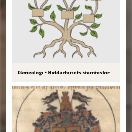
Genealogi
•
Riddarhusets stamtavlor