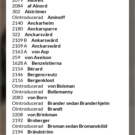
2084
af Alnord
302
Alströmer
Ointroducerad
Aminoff
2140
Anckarheim
2180
Anckarsparre
322
Anckarsvärd
2109 B
Ankarswärd
2109 A
Anckarswärd
2163 A
von Asp
259
von Axelson
1628 A
Benzelstierna
2154
Bérard
2146
Bergencreutz
2116
Bergenkloot
Ointroducerad
von Boisman
Ointroducerad
Bollemanny
2083
von Born
Ointroducerad
Brander sedan Branderhjelm
Ointroducerad
Brandt
2208
von Brinkman
2192
Broberger
Ointroducerad
Broman sedan Bromansköld
2194
Brändström