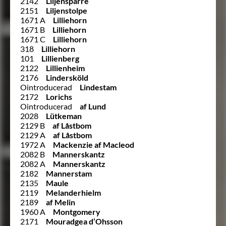
2142
Liljensparre
2151
Liljenstolpe
1671 A
Lilliehorn
1671 B
Lilliehorn
1671 C
Lilliehorn
318
Lilliehorn
101
Lillienberg
2122
Lillienheim
2176
Lindersköld
Ointroducerad
Lindestam
2172
Lorichs
Ointroducerad
af Lund
2028
Lütkeman
2129 B
af Låstbom
2129 A
af Låstbom
1972 A
Mackenzie af Macleod
2082 B
Mannerskantz
2082 A
Mannerskantz
2182
Mannerstam
2135
Maule
2119
Melanderhielm
2189
af Melin
1960 A
Montgomery
2171
Mouradgea d’Ohsson