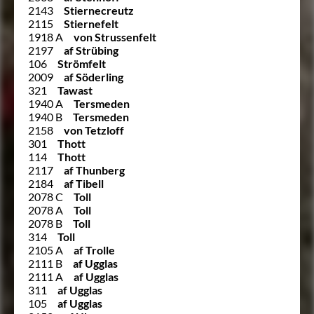
2143
Stiernecreutz
2115
Stiernefelt
1918 A
von Strussenfelt
2197
af Strübing
106
Strömfelt
2009
af Söderling
321
Tawast
1940 A
Tersmeden
1940 B
Tersmeden
2158
von Tetzloff
301
Thott
114
Thott
2117
af Thunberg
2184
af Tibell
2078 C
Toll
2078 A
Toll
2078 B
Toll
314
Toll
2105 A
af Trolle
2111 B
af Ugglas
2111 A
af Ugglas
311
af Ugglas
105
af Ugglas