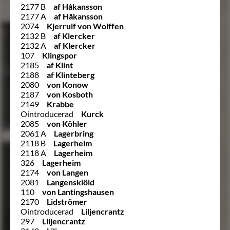
2177 B
af Håkansson
2177 A
af Håkansson
2074
Kjerrulf von Wolffen
2132 B
af Klercker
2132 A
af Klercker
107
Klingspor
2185
af Klint
2188
af Klinteberg
2080
von Konow
2187
von Kosboth
2149
Krabbe
Ointroducerad
Kurck
2085
von Köhler
2061 A
Lagerbring
2118 B
Lagerheim
2118 A
Lagerheim
326
Lagerheim
2174
von Langen
2081
Langenskiöld
110
von Lantingshausen
2170
Lidströmer
Ointroducerad
Liljencrantz
297
Liljencrantz