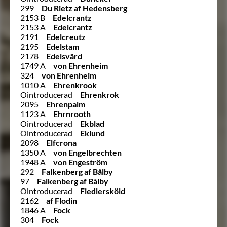
299
Du Rietz af Hedensberg
2153 B
Edelcrantz
2153 A
Edelcrantz
2191
Edelcreutz
2195
Edelstam
2178
Edelsvärd
1749 A
von Ehrenheim
324
von Ehrenheim
1010 A
Ehrenkrook
Ointroducerad
Ehrenkrok
2095
Ehrenpalm
1123 A
Ehrnrooth
Ointroducerad
Ekblad
Ointroducerad
Eklund
2098
Elfcrona
1350 A
von Engelbrechten
1948 A
von Engeström
292
Falkenberg af Bålby
97
Falkenberg af Bålby
Ointroducerad
Fiedlersköld
2162
af Flodin
1846 A
Fock
304
Fock