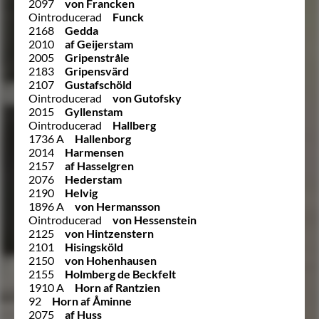
2097
von Francken
Ointroducerad
Funck
2168
Gedda
2010
af Geijerstam
2005
Gripenstråle
2183
Gripensvärd
2107
Gustafschöld
Ointroducerad
von Gutofsky
2015
Gyllenstam
Ointroducerad
Hallberg
1736 A
Hallenborg
2014
Harmensen
2157
af Hasselgren
2076
Hederstam
2190
Helvig
1896 A
von Hermansson
Ointroducerad
von Hessenstein
2125
von Hintzenstern
2101
Hisingsköld
2150
von Hohenhausen
2155
Holmberg de Beckfelt
1910 A
Horn af Rantzien
92
Horn af Åminne
2075
af Huss