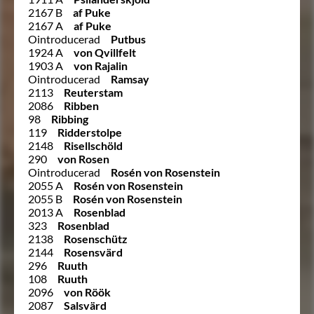
2167 B
af Puke
2167 A
af Puke
Ointroducerad
Putbus
1924 A
von Qvillfelt
1903 A
von Rajalin
Ointroducerad
Ramsay
2113
Reuterstam
2086
Ribben
98
Ribbing
119
Ridderstolpe
2148
Risellschöld
290
von Rosen
Ointroducerad
Rosén von Rosenstein
2055 A
Rosén von Rosenstein
2055 B
Rosén von Rosenstein
2013 A
Rosenblad
323
Rosenblad
2138
Rosenschütz
2144
Rosensvärd
296
Ruuth
108
Ruuth
2096
von Röök
2087
Salsvärd