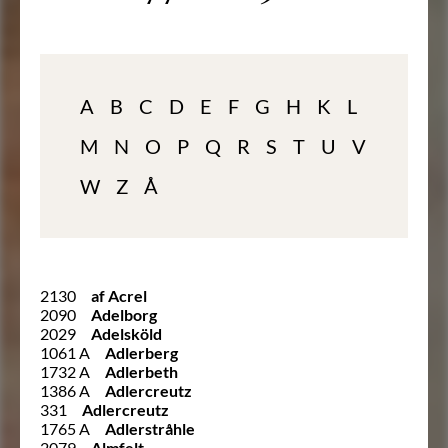
A
B
C
D
E
F
G
H
K
L
M
N
O
P
Q
R
S
T
U
V
W
Z
Å
2130
af Acrel
2090
Adelborg
2029
Adelsköld
1061 A
Adlerberg
1732 A
Adlerbeth
1386 A
Adlercreutz
331
Adlercreutz
1765 A
Adlerstråhle
2079
Almfelt