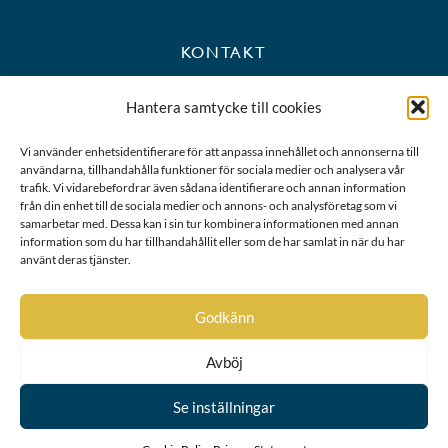
KONTAKT
+46 8 723 39 90
Hantera samtycke till cookies
kansli@riddarhuset.se
Vi använder enhetsidentifierare för att anpassa innehållet och annonserna till
användarna, tillhandahålla funktioner för sociala medier och analysera vår
BESÖKS- OCH POSTADRESS
trafik. Vi vidarebefordrar även sådana identifierare och annan information
från din enhet till de sociala medier och annons- och analysföretag som vi
samarbetar med. Dessa kan i sin tur kombinera informationen med annan
Riddarhustorget 10
information som du har tillhandahållit eller som de har samlat in när du har
111 28 Stockholm
använt deras tjänster.
Karta
Godkänn
Avböj
Se inställningar