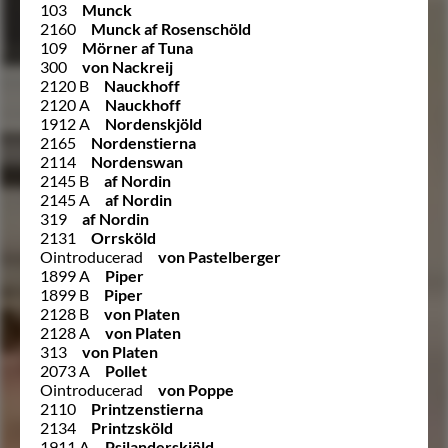
103
Munck
2160
Munck af Rosenschöld
109
Mörner af Tuna
300
von Nackreij
2120 B
Nauckhoff
2120 A
Nauckhoff
1912 A
Nordenskjöld
2165
Nordenstierna
2114
Nordenswan
2145 B
af Nordin
2145 A
af Nordin
319
af Nordin
2131
Orrsköld
Ointroducerad
von Pastelberger
1899 A
Piper
1899 B
Piper
2128 B
von Platen
2128 A
von Platen
313
von Platen
2073 A
Pollet
Ointroducerad
von Poppe
2110
Printzenstierna
2134
Printzsköld
1911 A
Psilanderskjöld