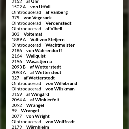
2152
af Uhr
1502 A
von Utfall
Ointroducerad
af Vanberg
379
von Vegesack
Ointroducerad
Verdenstedt
Ointroducerad
af Vibeli
303
Voltemat
1889 A
Vult von Steijern
Ointroducerad
Wachtmeister
2186
von Wahrendorff
2164
Wallquist
2196
Wasastjerna
2093 B
af Wetterstedt
2093 A
af Wetterstedt
327
af Wetterstedt
Ointroducerad
von Willebrand
Ointroducerad
von Wilskman
2159
af Wingård
2064 A
af Winklerfelt
2092
Wrangel
99
Wrangel
2077
von Wright
Ointroducerad
von Wolffradt
2179
Wärnhjelm