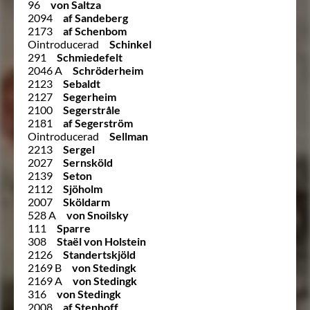
96
von Saltza
2094
af Sandeberg
2173
af Schenbom
Ointroducerad
Schinkel
291
Schmiedefelt
2046 A
Schröderheim
2123
Sebaldt
2127
Segerheim
2100
Segerstråle
2181
af Segerström
Ointroducerad
Sellman
2213
Sergel
2027
Sernsköld
2139
Seton
2112
Sjöholm
2007
Sköldarm
528 A
von Snoilsky
111
Sparre
308
Staël von Holstein
2126
Standertskjöld
2169 B
von Stedingk
2169 A
von Stedingk
316
von Stedingk
2008
af Stenhoff