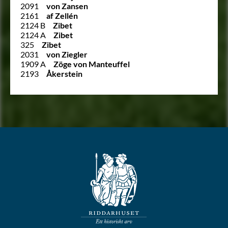
2091
von Zansen
2161
af Zellén
2124 B
Zibet
2124 A
Zibet
325
Zibet
2031
von Ziegler
1909 A
Zöge von Manteuffel
2193
Åkerstein