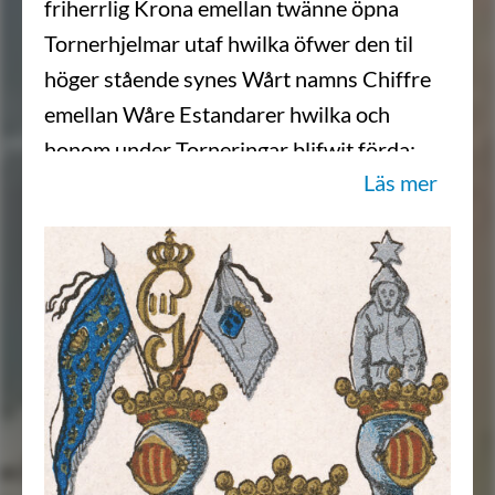
friherrlig Krona emellan twänne öpna
Tornerhjelmar utaf hwilka öfwer den til
höger stående synes Wårt namns Chiffre
emellan Wåre Estandarer hwilka och
honom under Torneringar blifwit förda;
Läs mer
och äfwen den til wänster en half hwit
Munck med en hwit sexuddad stjerna
öfwer hufwudet: aldeles som det här med
sina egentelige färgor afmåladt finnes.”
Sköldebrevsavskrifter, RHA, 15:037.
Transkription: Göran Mörner, 2022-02-
08.