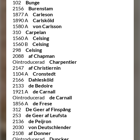
102
Bunge
2156
Burenstam
1877 A
Carleson
1890 A
Carlsköld
1580 A
von Carlsson
310
Carpelan
1560 A
Celsing
1560 B
Celsing
298
Celsing
2088
af Chapman
Ointroducerad
Charpentier
2147
af Christiernin
1104 A
Cronstedt
2166
Dahlesköld
2133
de Bedoire
1921 A
de Carnall
Ointroducerad
de Carnall
1856 A
de Frese
312
De Geer af Finspång
253
de Geer af Leufsta
2136
de Peijron
2030
von Deutschlender
2108
af Donner
Ointroducerad
Duncker