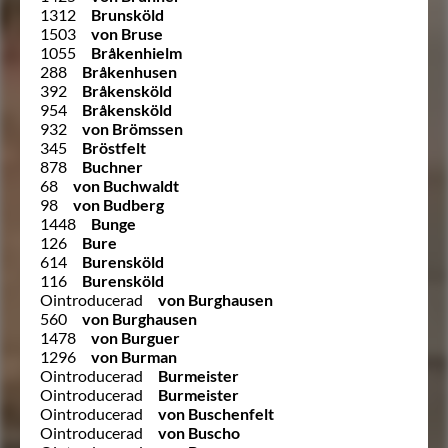
1312
Brunsköld
1503
von Bruse
1055
Bråkenhielm
288
Bråkenhusen
392
Bråkensköld
954
Bråkensköld
932
von Brömssen
345
Bröstfelt
878
Buchner
68
von Buchwaldt
98
von Budberg
1448
Bunge
126
Bure
614
Burensköld
116
Burensköld
Ointroducerad
von Burghausen
560
von Burghausen
1478
von Burguer
1296
von Burman
Ointroducerad
Burmeister
Ointroducerad
Burmeister
Ointroducerad
von Buschenfelt
Ointroducerad
von Buscho