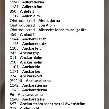
1190
Adlerstierna
1131
Adlerström
850
Ahlefelt
1317
Ahlehielm
Ointroducerad
Akenstjerna
Ointroducerad
von Albin
Ointroducerad
Albrecht Joachimi adliga ätt
456
Aminoff
1144
Anckarcrantz
1145
Anckarcreutz
1105
Anckarfelt
947
Anckargrip
311
Anckarhielm
700
Anckarhielm
1101
Anckarklo
1191
Anckarloo
274
Anckarsköld
(942 ½)
Anckarstierna
1142
Anckarstierna
1143
Anckarstierna
96
Anckarstierna
1140
Anckarstråle
897
Anckarström sedermera Löwenström
312
Andeflycht