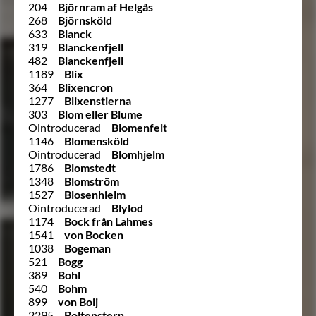
204
Björnram af Helgås
268
Björnsköld
633
Blanck
319
Blanckenfjell
482
Blanckenfjell
1189
Blix
364
Blixencron
1277
Blixenstierna
303
Blom eller Blume
Ointroducerad
Blomenfelt
1146
Blomensköld
Ointroducerad
Blomhjelm
1786
Blomstedt
1348
Blomström
1527
Blosenhielm
Ointroducerad
Blylod
1174
Bock från Lahmes
1541
von Bocken
1038
Bogeman
521
Bogg
389
Bohl
540
Bohm
899
von Boij
2295
Boltenstern