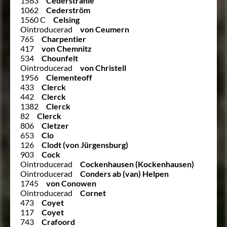
1563
Cederstråhle
1062
Cederström
1560 C
Celsing
Ointroducerad
von Ceumern
765
Charpentier
417
von Chemnitz
534
Chounfelt
Ointroducerad
von Christell
1956
Clementeoff
433
Clerck
442
Clerck
1382
Clerck
82
Clerck
806
Cletzer
653
Clo
126
Clodt (von Jürgensburg)
903
Cock
Ointroducerad
Cockenhausen (Kockenhausen)
Ointroducerad
Conders ab (van) Helpen
1745
von Conowen
Ointroducerad
Cornet
473
Coyet
117
Coyet
743
Crafoord