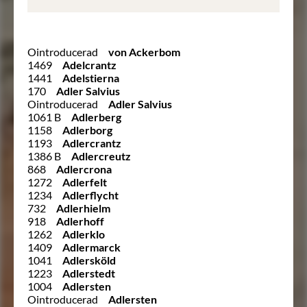
Ointroducerad
von Ackerbom
1469
Adelcrantz
1441
Adelstierna
170
Adler Salvius
Ointroducerad
Adler Salvius
1061 B
Adlerberg
1158
Adlerborg
1193
Adlercrantz
1386 B
Adlercreutz
868
Adlercrona
1272
Adlerfelt
1234
Adlerflycht
732
Adlerhielm
918
Adlerhoff
1262
Adlerklo
1409
Adlermarck
1041
Adlersköld
1223
Adlerstedt
1004
Adlersten
Ointroducerad
Adlersten