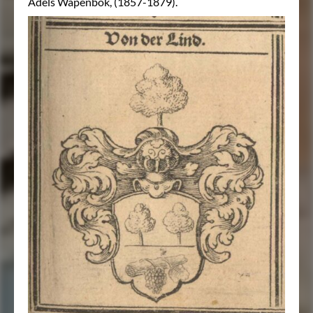
Adels Wapenbok, (1857-1879).