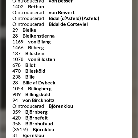
Ointroducerad
von Besser
1402
Bethun
Ointroducerad
von Bewert
Ointroducerad
Bidal (d’Asfeld) (Asfeld)
Ointroducerad
Bidal de Corteviel
29
Bielke
28
Bielkenstierna
1169
von Bilang
1466
Bilberg
137
Bildstein
1078
von Bildsten
678
Bildt
470
Bilesköld
238
Bille
28
Bille af Dybeck
1054
Billingberg
989
Billingsköld
94
von Birckholtz
Ointroducerad
Björenklou
359
Björnberg
420
Björnefelt
358
Björnhufvud
(351 ½)
Björnklou
31
Björnklou