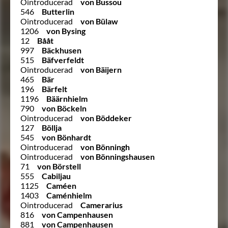
Ointroducerad
von Bussou
546
Butterlin
Ointroducerad
von Bülaw
1206
von Bysing
12
Bååt
997
Bäckhusen
515
Bäfverfeldt
Ointroducerad
von Bäijern
465
Bär
196
Bärfelt
1196
Bäärnhielm
790
von Böckeln
Ointroducerad
von Böddeker
127
Böllja
545
von Bönhardt
Ointroducerad
von Bönningh
Ointroducerad
von Bönningshausen
71
von Börstell
555
Cabiljau
1125
Caméen
1403
Caménhielm
Ointroducerad
Camerarius
816
von Campenhausen
881
von Campenhausen