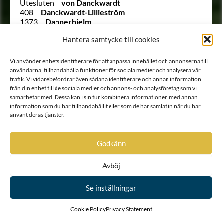
Utesluten
von Danckwardt
408
Danckwardt-Lillieström
1373
Dannerhielm
1383
Daurer
Hantera samtycke till cookies
1256
de Behm
763
de Besche
944
de Besche
Vi använder enhetsidentifierare för att anpassa innehållet och annonserna till
1253
de Besche
användarna, tillhandahålla funktioner för sociala medier och analysera vår
1300
de Besche
trafik. Vi vidarebefordrar även sådana identifierare och annan information
1472
de Briant
från din enhet till de sociala medier och annons- och analysföretag som vi
1136
de Corroset
samarbetar med. Dessa kan i sin tur kombinera informationen med annan
538
de Courtin
information som du har tillhandahållit eller som de har samlat in när du har
1375
de Frietzcky
använt deras tjänster.
1568
de Frumerie
291
De Geer
Godkänn
Ointroducerad
Degerfeldt
769
von der Deilen
584
de la Chapelle
Avböj
3
De la Gardie
917
de la Grange
Se inställningar
1245
de la Grange
551
de Laignier
280
de la Motte
Cookie Policy
Privacy Statement
355
de Laval