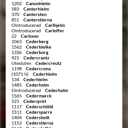
1202
Canonhielm
583
Canterhielm
370
Cantersten
851
Canterstierna
Ointroducerad
Carlhjelm
Ointroducerad
Carloffer
22
Carlsson
1063
Cederberg
1562
Cederbielke
1336
Cederborg
921
Cedercrantz
Utesluten
Cedercreutz
1198
Cedercrona
(1071 ½)
Cederhielm
134
Cederhielm
1485
Cederholm
Ointroducerad
Cederholm
1565
Cedermarck
525
Cederqvist
1117
Cederschiöld
1511
Cedersparre
1404
Cederstedt
1152
Cederstierna