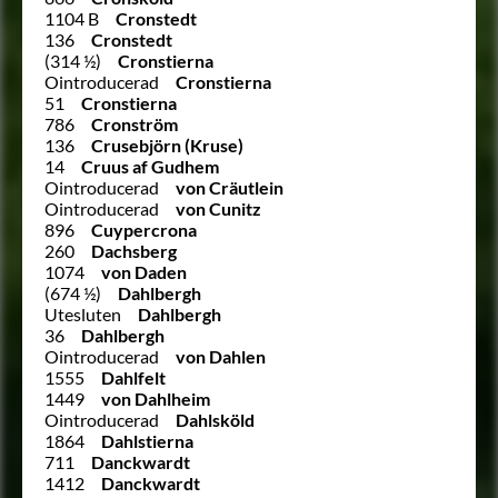
1104 B
Cronstedt
136
Cronstedt
(314 ½)
Cronstierna
Ointroducerad
Cronstierna
51
Cronstierna
786
Cronström
136
Crusebjörn (Kruse)
14
Cruus af Gudhem
Ointroducerad
von Cräutlein
Ointroducerad
von Cunitz
896
Cuypercrona
260
Dachsberg
1074
von Daden
(674 ½)
Dahlbergh
Utesluten
Dahlbergh
36
Dahlbergh
Ointroducerad
von Dahlen
1555
Dahlfelt
1449
von Dahlheim
Ointroducerad
Dahlsköld
1864
Dahlstierna
711
Danckwardt
1412
Danckwardt