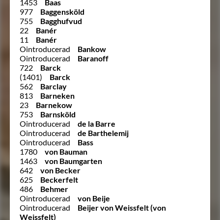
1453
Baas
977
Baggensköld
755
Bagghufvud
22
Banér
11
Banér
Ointroducerad
Bankow
Ointroducerad
Baranoff
722
Barck
(1401)
Barck
562
Barclay
813
Barneken
23
Barnekow
753
Barnsköld
Ointroducerad
de la Barre
Ointroducerad
de Barthelemij
Ointroducerad
Bass
1780
von Bauman
1463
von Baumgarten
642
von Becker
625
Beckerfelt
486
Behmer
Ointroducerad
von Beije
Ointroducerad
Beijer von Weissfelt (von
Weissfelt)