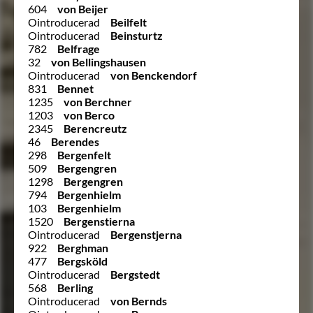
604
von Beijer
Ointroducerad
Beilfelt
Ointroducerad
Beinsturtz
782
Belfrage
32
von Bellingshausen
Ointroducerad
von Benckendorf
831
Bennet
1235
von Berchner
1203
von Berco
2345
Berencreutz
46
Berendes
298
Bergenfelt
509
Bergengren
1298
Bergengren
794
Bergenhielm
103
Bergenhielm
1520
Bergenstierna
Ointroducerad
Bergenstjerna
922
Berghman
477
Bergsköld
Ointroducerad
Bergstedt
568
Berling
Ointroducerad
von Bernds