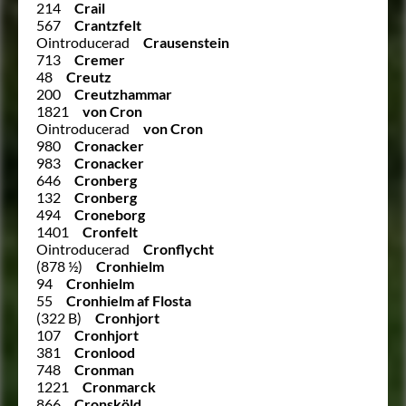
214
Crail
567
Crantzfelt
Ointroducerad
Crausenstein
713
Cremer
48
Creutz
200
Creutzhammar
1821
von Cron
Ointroducerad
von Cron
980
Cronacker
983
Cronacker
646
Cronberg
132
Cronberg
494
Croneborg
1401
Cronfelt
Ointroducerad
Cronflycht
(878 ½)
Cronhielm
94
Cronhielm
55
Cronhielm af Flosta
(322 B)
Cronhjort
107
Cronhjort
381
Cronlood
748
Cronman
1221
Cronmarck
866
Cronsköld