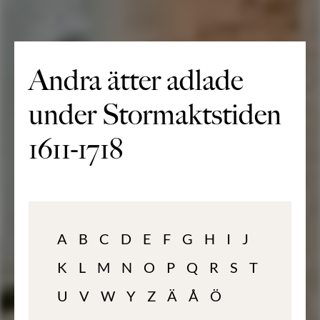
Andra ätter adlade
under Stormaktstiden
1611-1718
A
B
C
D
E
F
G
H
I
J
K
L
M
N
O
P
Q
R
S
T
U
V
W
Y
Z
Ä
Å
Ö