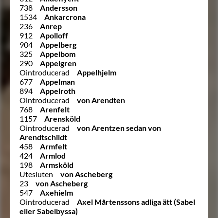
738
Andersson
1534
Ankarcrona
236
Anrep
912
Apolloff
904
Appelberg
325
Appelbom
290
Appelgren
Ointroducerad
Appelhjelm
677
Appelman
894
Appelroth
Ointroducerad
von Arendten
768
Arenfelt
1157
Arensköld
Ointroducerad
von Arentzen sedan von
Arendtschildt
458
Armfelt
424
Armlod
198
Armsköld
Utesluten
von Ascheberg
23
von Ascheberg
547
Axehielm
Ointroducerad
Axel Mårtenssons adliga ätt (Sabel
eller Sabelbyssa)