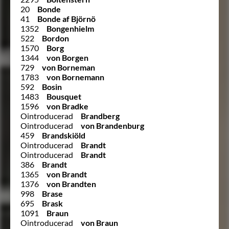
20
Bonde
41
Bonde af Björnö
1352
Bongenhielm
522
Bordon
1570
Borg
1344
von Borgen
729
von Borneman
1783
von Bornemann
592
Bosin
1483
Bousquet
1596
von Bradke
Ointroducerad
Brandberg
Ointroducerad
von Brandenburg
459
Brandskiöld
Ointroducerad
Brandt
Ointroducerad
Brandt
386
Brandt
1365
von Brandt
1376
von Brandten
998
Brase
695
Brask
1091
Braun
Ointroducerad
von Braun