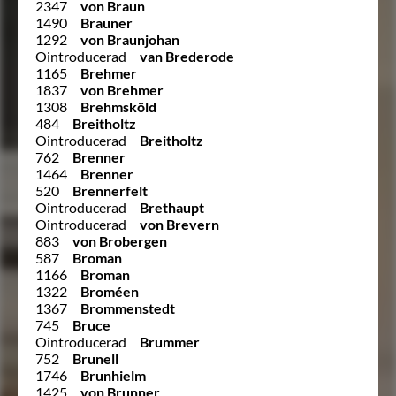
2347
von Braun
1490
Brauner
1292
von Braunjohan
Ointroducerad
van Brederode
1165
Brehmer
1837
von Brehmer
1308
Brehmsköld
484
Breitholtz
Ointroducerad
Breitholtz
762
Brenner
1464
Brenner
520
Brennerfelt
Ointroducerad
Brethaupt
Ointroducerad
von Brevern
883
von Brobergen
587
Broman
1166
Broman
1322
Broméen
1367
Brommenstedt
745
Bruce
Ointroducerad
Brummer
752
Brunell
1746
Brunhielm
1425
von Brunner